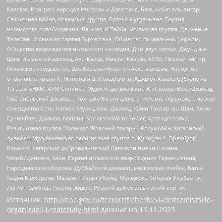
Кавказа, Конгресс народов Ичкерии и Дагестана, База, Асбат аль-Ансар,
Священная война, Исламская группа, Братья-мусульмане, Партия
исламского освобождения, Лашкар-И-Тайба, Исламская группа, Движение
Талибан, Исламская партия Туркестана, Общество социальных реформ,
Общество возрождения исламского наследия, Дом двух святых, Джунд аш-
Шам, Исламский джихад, Аль-Каида, Имарат Кавказ, АБТО, Правый сектор,
Исламское государство, Джабха аль-Нусра ли-Ахль аш-Шам, Народное
ополчение имени К. Минина и Д. Пожарского, Аджр от Аллаха Субхану уа
Тагьаля SHAM, АУМ Синрике, Муджахеды джамаата Ат-Тавхида Валь-Джихад,
Чистопольский Джамаат, Рохнамо ба суи давлати исломи, Террористическое
сообщество Сеть, Катиба Таухид валь-Джихад, Хайят Тахрир аш-Шам, Ахлю
Сунна Валь Джамаа, National Socialism/White Power, Артподготовка,
Религиозная группа “Джамаат “Красный пахарь”, Колумбайн, Хатлонский
джамаат, Мусульманская религиозная группа п. Кушкуль г. Оренбург,
Крымско-татарский добровольческий батальон имени Номана
Челебиджихана, Азов, Партия исламского возрождения Таджикистана,
Народная самооборона, Дуббайский джамаат, московская ячейка, Батал-
Хаджи Белхороев, Маньяки Культ Убийц, Молодёжь Которая Улыбается,
Легион Свобода России, Айдар, Русский добровольческий корпус
Источник:
http://nac.gov.ru/terroristicheskie-i-ekstremistskie-
organizacii-i-materialy.html
данные на
16.11.2023