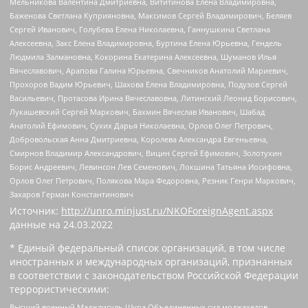
Мельникова Валентина Дмитриевна, Вититинова Елена Владимировна,
Баженова Светлана Куприяновна, Максимов Сергей Владимирович, Беляев
Сергей Иванович, Голубева Елена Николаевна, Ганнушкина Светлана
Алексеевна, Закс Елена Владимировна, Буртина Елена Юрьевна, Гендель
Людмила Залмановна, Кокорина Екатерина Алексеевна, Шуманов Илья
Вячеславович, Арапова Галина Юрьевна, Свечников Анатолий Мариевич,
Прохоров Вадим Юрьевич, Шахова Елена Владимировна, Подузов Сергей
Васильевич, Протасова Ирина Вячеславовна, Литинский Леонид Борисович,
Лукашевский Сергей Маркович, Бахмин Вячеслав Иванович, Шабад
Анатолий Ефимович, Сухих Дарья Николаевна, Орлов Олег Петрович,
Добровольская Анна Дмитриевна, Королева Александра Евгеньевна,
Смирнов Владимир Александрович, Вицин Сергей Ефимович, Золотухин
Борис Андреевич, Левинсон Лев Семенович, Локшина Татьяна Иосифовна,
Орлов Олег Петрович, Полякова Мара Федоровна, Резник Генри Маркович,
Захаров Герман Константинович
Источник:
http://unro.minjust.ru/NKOForeignAgent.aspx
данные на
24.03.2022
* Единый федеральный список организаций, в том числе
иностранных и международных организаций, признанных
в соответствии с законодательством Российской Федерации
террористическими:
Высший военный Маджлисуль Шура Объединенных сил моджахедов