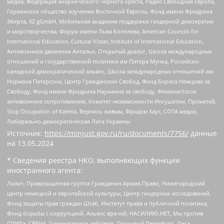
медиа, Федерация анархического черного креста, Радио Свободная Европа,
Германское общество изучения Восточной Европы, Фонд имени Фридриха
Эберта, XZ gGmbH, Мобильная академия поддержки гендерной демократии
и миротворчества, Форум имени Льва Копелева, American Councils for
International Education, Cultural Vistas, Institute of International Education,
Антивоенное движение Антальи, Открытый диалог, Школа международных
отношений и государственной политики им Питера Мунка, Российско-
канадский демократический альянс, Школа международных отношений им
Нормана Патерсона, Центр Гражданских Свобод, Фонд Бориса Немцова за
Свободу, Фонд имени Фридриха Науманна за свободу, Феминистское
антивоенное сопротивление, Комитет независимости Ингушетии, Прометей,
Stop Occupation of Karelia, Вернись живым, Фридом Хаус, СОТА медиа,
Либерально-демократическая Лига Украины
Источник:
https://minjust.gov.ru/ru/documents/7756/
данные
на
13.05.2024
* Сведения реестра НКО, выполняющих функции
иностранного агента:
Лилит, Правозащитная группа Гражданин.Армия.Право, Нижегородский
центр немецкой и европейской культуры, Центр гендерных исследований,
Фонд защиты прав граждан Штаб, Институт права и публичной политики,
Фонд борьбы с коррупцией, Альянс врачей, НАСИЛИЮ.НЕТ, Мы против
СПИДа, СВЕЧА, Гуманитарное действие, Открытый Петербург, Лига