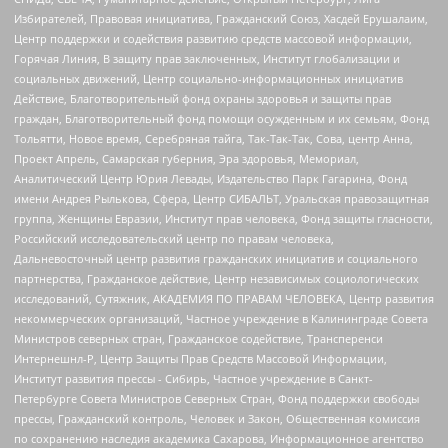
Избирателей, Правовая инициатива, Гражданский Союз, Хасдей Ерушалаим,
Центр поддержки и содействия развитию средств массовой информации,
Горячая Линия, В защиту прав заключенных, Институт глобализации и
социальных движений, Центр социально-информационных инициатив
Действие, Благотворительный фонд охраны здоровья и защиты прав
граждан, Благотворительный фонд помощи осужденным и их семьям, Фонд
Тольятти, Новое время, Серебряная тайга, Так-Так-Так, Сова, центр Анна,
Проект Апрель, Самарская губерния, Эра здоровья, Мемориал,
Аналитический Центр Юрия Левады, Издательство Парк Гагарина, Фонд
имени Андрея Рылькова, Сфера, Центр СИБАЛЬТ, Уральская правозащитная
группа, Женщины Евразии, Институт прав человека, Фонд защиты гласности,
Российский исследовательский центр по правам человека,
Дальневосточный центр развития гражданских инициатив и социального
партнерства, Гражданское действие, Центр независимых социологических
исследований, Сутяжник, АКАДЕМИЯ ПО ПРАВАМ ЧЕЛОВЕКА, Центр развития
некоммерческих организаций, Частное учреждение в Калининграде Совета
Министров северных стран, Гражданское содействие, Трансперенси
Интернешнл-Р, Центр Защиты Прав Средств Массовой Информации,
Институт развития прессы - Сибирь, Частное учреждение в Санкт-
Петербурге Совета Министров Северных Стран, Фонд поддержки свободы
прессы, Гражданский контроль, Человек и Закон, Общественная комиссия
по сохранению наследия академика Сахарова, Информационное агентство