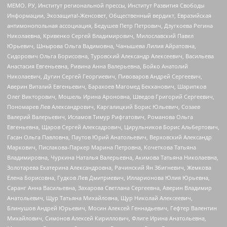
МЕМО. РУ, Институт региональной прессы, Институт Развития Свободы
Информации, Экозащита!-Женсовет, Общественный вердикт, Евразийская
антимонопольная ассоциация, Бедушев Петр Петрович, Дзугкоева Регина
Николаевна, Кривенко Сергей Владимирович, Милославский Павел
Юрьевич, Шнырова Ольга Вадимовна, Чанышева Лилия Айратовна,
Сидорович Ольга Борисовна, Туровский Александр Алексеевич, Васильева
Анастасия Евгеньевна, Ривина Анна Валерьевна, Бойко Анатолий
Николаевич, Дугин Сергей Георгиевич, Пивоваров Андрей Сергеевич,
Аверин Виталий Евгеньевич, Барахоев Магомед Бекханович, Шарипков
Олег Викторович, Мошель Ирина Ароновна, Шведов Григорий Сергеевич,
Пономарев Лев Александрович, Каргалицкий Борис Юльевич, Созаев
Валерий Валерьевич, Исламов Тимур Рифгатович, Романова Ольга
Евгеньевна, Щаров Сергей Алексадрович, Цирульников Борис Альбертович,
Гасан Ольга Павловна, Паутов Юрий Анатольевич, Верховский Александр
Маркович, Пислакова-Паркер Марина Петровна, Кочеткова Татьяна
Владимировна, Чуркина Наталья Валерьевна, Акимова Татьяна Николаевна,
Золотарева Екатерина Александровна, Рачинский Ян Збигневич, Жемкова
Елена Борисовна, Гудков Лев Дмитриевич, Илларионова Юлия Юрьевна,
Саранг Анна Васильевна, Захарова Светлана Сергеевна, Аверин Владимир
Анатольевич, Щур Татьяна Михайловна, Щур Николай Алексеевич,
Блинушов Андрей Юрьевич, Мосин Алексей Геннадьевич, Гефтер Валентин
Михайлович, Симонов Алексей Кириллович, Флиге Ирина Анатольевна,