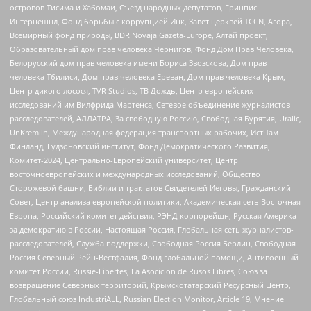
островов Тисима и Хабомаи, Съезд народных депутатов, Гринпис
Интернешнл, Фонд борьбы с коррупцией Инк, Завет церквей TCCN, Агора,
Всемирный фонд природы, BDR Novaja Gazeta-Europe, Алтай проект,
Образовательный дом прав человека Чернигов, Фонд Дом Прав Человека,
Белорусский дом прав человека имени Бориса Звозскова, Дом прав
человека Тбилиси, Дом прав человека Ереван, Дом прав человека Крым,
Центр дикого лосося, TVR Studios, ТВ Дождь, Центр европейских
исследований им Вилфрида Мартенса, Сетевое объединение журналистов
расследователей, АЛЛАТРА, За свободную Россию, Свободная Бурятия, Uralic,
UnKremlin, Международная федерация транспортных рабочих, ИстЧам
Финланд, Гудзоновский институт, Фонд Демократического Развития,
Комитет-2024, Центрально-Европейский университет, Центр
восточноевропейских и международных исследований, Общество
Сторожевой башни, Библии и трактатов Свидетелей Иеговы, Гражданский
Совет, Центр анализа европейской политики, Академическая сеть Восточная
Европа, Российский комитет действия, РЭНД корпорейшн, Русская Америка
за демократию в России, Настоящая Россия, Глобальная сеть журналистов-
расследователей, Служба поддержки, Свободная Россия Берлин, Свободная
Россия Северный Рейн-Вестфалия, Фонд глобальной помощи, Антивоенный
комитет России, Russie-Libertes, La Asocicion de Rusos Libres, Союз за
возвращение Северных территорий, Крымскотатарский Ресурсный Центр,
Глобальный союз IndustriALL, Russian Election Monitor, Article 19, Мнение