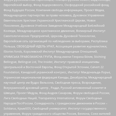
Европейский выбор, Фонд Ходорковского, Оксфордский российский фонд,
Фонд Будущее России, Компания свободы информации, Проект Медиа,
Международное партнерство за права человека, Духовное Управление
Евангельских Христиан Украинской Христианской Церкви, Новое
Поколение, Духовное Учебное Заведение Международный Библейский
Колледж, Международное христианское движение, Всемирный Институт
Саентологических Предприятий, Церковь Духовной Технологии,
Европейская сеть организаций по наблюдению за выборами, Республика
Польша, СВОБОДНЫЙ ИДЕЛЬ-УРАЛ, Ассоциация развития журналистики,
IStories fonds, Королевский Институт Международных Отношений,
КРИМСЬКА ПРАВОЗАХИСНА ГРУПА, Фонд имени Генриха Бёлля, Stichting
Bellingcat, Bellingcat Ltd, The Insider, Институт правовой инициативы
Центральной и Восточной Европы, Фонд Открытой Эстонии, Calvert 22
Foundation, Канадский украинский конгресс, Институт Макдональда-Лорье,
Украинская национальная федерация Канады, Декабристы, Международный
научный центр им Вудро Вильсона, Свободная пресса, Возрождение,
Всеукраинский духовный центр , Риддл, Русский антивоенный комитет в
Швеции, Проект Медуза, Фонд Андрея Сахарова, Форум свободной России,
Лига Свободных Наций, Transparеncy International, Форум Свободных
Народов ПостРоссии, Солидарность с гражданским движением в России –
Solidarus, КрымSOS, Свободный университет, Институт государственного
управления, Форум гражданского общества Россия, Беллона, Союз жителей