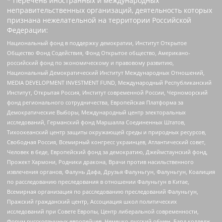
* Перечень иностранных и международных
неправительственных организаций, деятельность которых
признана нежелательной на территории Российской
Федерации:
Национальный фонд в поддержку демократии, Институт Открытое
Общество Фонд Содействия, Фонд Открытое общество, Американо-
российский фонд по экономическому и правовому развитию,
Национальный Демократический Институт Международных Отношений,
MEDIA DEVELOPMENT INVESTMENT FUND, Международный Республиканский
Институт, Открытая Россия, Институт современной России, Черноморский
фонд регионального сотрудничества, Европейская Платформа за
Демократические Выборы, Международный центр электоральных
исследований, Германский фонд Маршалла Соединенных Штатов,
Тихоокеанский центр защиты окружающей среды и природных ресурсов,
Свободная Россия, Всемирный конгресс украинцев, Атлантический совет,
Человек в беде, Европейский фонд за демократию, Джеймстаунский фонд,
Прожект Хармони, Родники дракона, Врачи против насильственного
извлечения органов, Фалунь Дафа, Друзья Фалуньгун, Фалуньгун, Коалиция
по расследованию преследования в отношении Фалуньгун в Китае,
Всемирная организация по расследованию преследований Фалуньгун,
Пражский гражданский центр, Ассоциация школ политических
исследований при Совете Европы, Центр либеральной современности,
Форум русскоязычных европейцев, Немецко-русский обмен, Бард колледж,