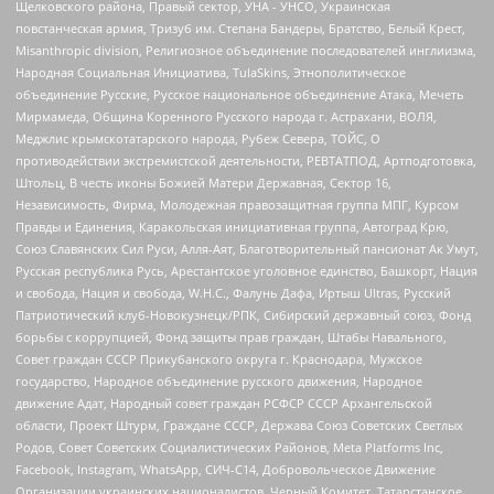
Щелковского района, Правый сектор, УНА - УНСО, Украинская
повстанческая армия, Тризуб им. Степана Бандеры, Братство, Белый Крест,
Misanthropic division, Религиозное объединение последователей инглиизма,
Народная Социальная Инициатива, TulaSkins, Этнополитическое
объединение Русские, Русское национальное объединение Атака, Мечеть
Мирмамеда, Община Коренного Русского народа г. Астрахани, ВОЛЯ,
Меджлис крымскотатарского народа, Рубеж Севера, ТОЙС, О
противодействии экстремистской деятельности, РЕВТАТПОД, Артподготовка,
Штольц, В честь иконы Божией Матери Державная, Сектор 16,
Независимость, Фирма, Молодежная правозащитная группа МПГ, Курсом
Правды и Единения, Каракольская инициативная группа, Автоград Крю,
Союз Славянских Сил Руси, Алля-Аят, Благотворительный пансионат Ак Умут,
Русская республика Русь, Арестантское уголовное единство, Башкорт, Нация
и свобода, Нация и свобода, W.H.С., Фалунь Дафа, Иртыш Ultras, Русский
Патриотический клуб-Новокузнецк/РПК, Сибирский державный союз, Фонд
борьбы с коррупцией, Фонд защиты прав граждан, Штабы Навального,
Совет граждан СССР Прикубанского округа г. Краснодара, Мужское
государство, Народное объединение русского движения, Народное
движение Адат, Народный совет граждан РСФСР СССР Архангельской
области, Проект Штурм, Граждане СССР, Держава Союз Советских Светлых
Родов, Совет Советских Социалистических Районов, Meta Platforms Inc,
Facebook, Instagram, WhatsApp, СИЧ-С14, Добровольческое Движение
Организации украинских националистов, Черный Комитет, Татарстанское