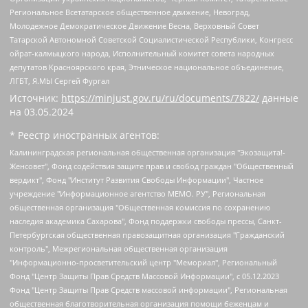
Региональное Всетатарское общественное движение, Невоград,
Молодежное Демократическое Движение Весна, Верховный Совет
Татарской Автономной Советской Социалистической Республики, Конгресс
ойрат-калмыцкого народа, Исполнительный комитет совета народных
депутатов Красноярского края, Этническое национальное объединение,
ЛГБТ, Я.МЫ Сергей Фургал
Источник:
https://minjust.gov.ru/ru/documents/7822/
данные
на
03.05.2024
* Реестр иностранных агентов:
Калининградская региональная общественная организация "Экозащита!-Женсовет", Фонд содействия защите прав и свобод граждан "Общественный вердикт", Фонд "Институт Развития Свободы Информации", Частное учреждение "Информационное агентство МЕМО. РУ", Региональная общественная организация "Общественная комиссия по сохранению наследия академика Сахарова", Фонд поддержки свободы прессы, Санкт-Петербургская общественная правозащитная организация "Гражданский контроль", Межрегиональная общественная организация "Информационно-просветительский центр "Мемориал", Региональный Фонд "Центр Защиты Прав Средств Массовой Информации", с 05.12.2023 Фонд "Центр Защиты Прав Средств массовой информации", Региональная общественная благотворительная организация помощи беженцам и мигрантам "Гражданское содействие", Негосударственное образовательное учреждение дополнительного профессионального образования (повышение квалификации) специалистов "АКАДЕМИЯ ПО ПРАВАМ ЧЕЛОВЕКА", Свердловская региональная общественная организация "Сутяжник", Автономная некоммерческая организация "Центр независимых социологических исследований", Союз общественных объединений "Российский исследовательский центр по правам человека", Региональное общественное учреждение научно-информационный центр "МЕМОРИАЛ", Некоммерческая организация "Фонд защиты гласности", Автономная некоммерческая организация "Институт прав человека", Городская общественная организация "Екатеринбургское общество "МЕМОРИАЛ", Городская общественная организация "Рязанское историко-просветительское и правозащитное общество "Мемориал" (Рязанский Мемориал), Челябинский региональный орган общественной самодеятельности – женское общественное объединение "Женщины Евразии", Челябинский региональный орган общественной самодеятельности "Уральская правозащитная группа", Фонд содействия защите здоровья и социальной справедливости имени Андрея Рылькова, Автономная Некоммерческая Организация "Аналитический Центр Юрия Левады", Автономная некоммерческая организация социальной поддержки населения "Проект Апрель", Региональная общественная организация помощи женщинам и детям, находящимся в кризисной ситуации "Информационно-методический центр "Анна", Фонд содействия развитию массовых коммуникаций и правовому просвещению "Так-так-Так", Фонд содействия устойчивому развитию "Серебряная тайга", Свердловский региональный общественный фонд социальных проектов "Новое время", "Idel.Реалии", Кавказ.Реалии, Крым.Реалии, Телеканал Настоящее Время, Татаро-башкирская служба Радио Свобода (Azatliq Radiosi), Радио Свободная Европа/Радио Свобода (PCE/PC), "Сибирь.Реалии", "Фактограф", Благотворительный фонд помощи осужденным и их семьям, Автономная некоммерческая организация "Институт глобализации и социальных движений", Фонд "В защиту прав заключенных", Частное учреждение "Центр поддержки и содействия развитию средств массовой информации", Пензенский региональный общественный благотворительный фонд "Гражданский союз", "Север.Реалии", Некоммерческая организация Фонд "Правовая инициатива", Общество с ограниченной ответственностью "Радио Свободная Европа/Радио Свобода", Чешское информационное агентство "MEDIUM-ORIENT", Красноярская региональная общественная организация "Мы против СПИДа", Камалягин Денис Николаевич, Маркелов Сергей Евгеньевич, Пономарев Лев Александрович, Савицкая Людмила Алексеевна, Автономная некоммерческая организация "Центр по работе с проблемой насилия "НАСИЛИЮ.НЕТ", Межрегиональный профессиональный союз работников здравоохранения "Альянс врачей", Юридическое лицо, зарегистрированное в Латвийской Республике, SIA "Medusa Project" (регистрационный номер 40103797863, дата регистрации 10.06.2014), Некоммерческая организация "Фонд по борьбе с коррупцией", Автономная некоммерческая организация "Институт права и публичной политики", Баданин Роман Сергеевич, Гликин Максим Александрович, Железнова Мария Михайловна, Лукьянова Юлия Сергеевна, Маетная Елизавета Витальевна, Маняхин Петр Борисович, Чуракова Ольга Владимировна, Ярош Юлия Петровна, Юридическое лицо "The Insider SIA", зарегистрированное в Риге, Латвийская Республика (дата регистрации 26.06.2015), являющееся администратором доменного имени интернет-издания "The Insider SIA", https://theins.ru, Постернак Алексей Евгеньевич, Рубин Михаил Аркадьевич, Анин Роман Александрович, Юридическое лицо Istories fonds, зарегистрированное в Латвийской Республике (регистрационный номер 50008295751, дата регистрации 24.02.2020), Великовский Дмитрий Александрович, Долинина Ирина Николаевна, Мароховская Алеся Алексеевна, Шлейнов Роман Юрьевич, Шмагун Олеся Валентиновна, Общество с ограниченной ответственностью "Альтаир 2021", Общество с ограниченной ответственностью "Вега 2021", Общество с ограниченной ответственностью "Главный редактор 2021", Общество с ограниченной ответственностью "Ромашки монолит", Важенков Артем Валерьевич, Ивановская областная общественная организация "Центр гендерных исследований", Гурман Юрий Альбертович, Медиапроект "ОВД-Инфо", Егоров Владимир Владимирович, Жилинский Владимир Александрович, Общество с ограниченной ответственностью "ЗП", Иванова София Юрьевна, Карезина Инна Павловна, Кильтау Екатерина Викторовна, Петров Алексей Викторович, Пискунов Сергей Евгеньевич, Смирнов Сергей Сергеевич, Тихонов Михаил Сергеевич, Общество с ограниченной ответственностью "ЖУРНАЛИСТ-ИНОСТРАННЫЙ АГЕНТ", Арапова Галина Юрьевна, Вольтская Татьяна Анатольевна, Американская компания "Mason G.E.S. Anonymous Foundation" (США), являющаяся владельцем интернет-издания https://mnews.world/, Компания "Stichting Bellingcat", зарегистрированная в Нидерландах (дата регистрации 11.07.2018), Захаров Андрей Вячеславович, Клепиковская Екатерина Дмитриевна, Общество с ограниченной ответственностью "МЕМО", Перл Роман Александрович, Симонов Евгений Алексеевич, Соловьева Елена Анатольевна, Сотников Даниил Владимирович, Сурначева Елизавета Дмитриевна, Автономная некоммерческая организация по защите прав человека и информированию населения "Якутия – Наше Мнение", Общество с ограниченной ответственностью "Москоу диджитал медиа", с 26.01.2023 Общество с ограниченной ответственностью "Чайка Белые сады", Ветошкина Валерия Валерьевна, Заговора Максим Александрович, Межрегиональное общественное движение "Российская ЛГБТ - сеть", Оленичев Максим Владимирович, Павлов Иван Юрьевич, Скворцова Елена Сергеевна, Общество с ограниченной ответственностью "Как бы инагент", Кочетков Игорь Викторович, Общество с ограниченной ответственностью "Честные выборы", Еланчик Олег Александрович, Общество с ограниченной ответственностью "Нобелевский призыв", Гималова Регина Эмилевна, Григорьев Андрей Валерьевич, Григорьева Алина Александровна, Ассоциация по содействию защите прав призывников, альтернативнослужащих и военнослужащих "Правозащитная группа "Гражданин.Армия.Право", Хисамова Регина Фаритовна, Автономная некоммерческая организация по реализации социально-правовых программ "Лилит", Дальневосточное общественное движение "Маяк", Санкт-Петербургская ЛГБТ-инициативная группа "Выход", Инициативная группа ЛГБТ+ "Реверс", Алексеев Андрей Викторович, Бекбулатова Таисия Львовна, Беляев Иван Михайлович, Владыкина Елена Сергеевна, Гельман Марат Александрович, Никульшина Вероника Юрьевна, Толоконникова Надежда Андреевна, Шендерович Виктор Анатольевич, Общество с ограниченной ответственностью "Данное сообщение", Общество с ограниченной ответственностью Издательский дом "Новая глава", Айнбиндер Александра Александровна, Московский комьюнити-центр для ЛГБТ+инициатив, Благотворительный фонд развития филантропии, Deutsche Welle (Германия, Kurt-Schumacher-Strasse 3, 53113 Bonn), Борзунова Мария Михайловна, Воробьев Виктор Викторович, Голубева Анна Львовна, Константинова Алла Михайловна, Малкова Ирина Владимировна, Мурадов Мурад Абдулгалимович, Осетинская Елизавета Николаевна, Понасенков Евгений Николаевич, Ганапольский Матвей Юрьевич, Киселев Евгений Алексеевич, Борухович Ирина Григорьевна, Дремин Иван Тимофеевич, Дубровский Дмитрий Викторович, Красноярская региональная общественная организация поддержки и развития альтернативных образовательных технологий и межкультурных коммуникаций "ИНТЕРРА", Маяковская Екатерина Алексеевна, Фейгин Марк Захарович, Филимонов Андрей Викторович, Дзугкоева Регина Николаевна, Доброхотов Роман Александрович, Дудь Юрий Александрович, Елкин Сергей Владимирович, Кругликов Кирилл Игоревич, Сабунаева Мария Леонидовна, Семенов Алексей Владимирович, Шаинян Карен Багратович, Шульман Екатерина Михайловна, Асафьев Артур Валерьевич, Вахштайн Виктор Семенович, Венедиктов Алексей Алексеевич, Лушникова Екатерина Евгеньевна, Волков Леонид Михайлович, Невзоров Александр Глебович, Пархоменко Сергей Борисович, Сироткин Ярослав Николаевич, Кара-Мурза Владимир Владимирович, Баранова Наталья Владимировна, Гозман Леонид Яковлевич, Кагарлицкий Борис Юльевич, Климарев Михаил Валерьевич, Милов Владимир Станиславович, Автономная некоммерческая организация Краснодарский центр современного искусства "Типография", Моргенштерн Алишер Тагирович, Соболь Любовь Эдуардовна, Общество с ограниченной ответственностью "ЛИЗА НОРМ", Каспаров Гарри Кимович, Ходорковский Михаил Борисович, Общество с ограниченной ответственностью "Апрельские тезисы", Данилович Ирина Брониславовна, Кашин Олег Владимирович, Петров Николай Владимирович, Пивоваров Алексей Владимирович, Соколов Михаил Владимирович, Цветкова Юлия Владимировна, Чичваркин Евгений Александрович, Комитет против пыток/Команда против пыток, Общество с ограниченной ответственностью "Первый научный", Общество с ограниченной ответственностью "Вертолет и ко", Белоцерковская Вероника Борисовна, Кац Максим Евгеньевич, Лазарева Татьяна Юрьевна, Шаведдинов Руслан Табризович, Яшин Илья Валерьевич, Общество с ограниченной ответственностью "Иноагент ААВ", Алешковский Дмитрий Петрович, Альбац Евгения Марковна, Быков Дмитрий Львович, Галямина Юлия Евгеньевна, Лойко Сергей Леонидович, Мартынов Кирилл Константинович, Медведев Сергей Александрович, Крашенинников Федор Геннадиевич, Гордеева Катерина Вл