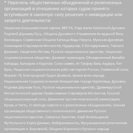
* Перечень общественных объединений и религиозных
организаций в отношении которых судом принято
вступившее в законную силу решение о ликвидации или
запрете деятельности:
Национал-большевистская партия, ВЕК РА, Рада земли Кубанской Духовно
Родовой Державы Русь, Община Духовного Управления Асгардской Веси
Беловодья, Славянская Община Капища Веды Перуна, Мужская Духовная
Семинария Староверов-Инглингов, Нурджулар, К Богодержавию, Таблиги
Джамаат, Свидетели Иеговы, Русское национальное единство, Национал-
социалистическое общество, Джамаат мувахидов, Объединенный Вилайат
Кабарды, Балкарии и Карачая, Союз славян, Ат-Такфир Валь-Хиджра, Пит
Буль, Национал-социалистическая рабочая партия России, Славянский союз,
Формат-18, Благородный Орден Дьявола, Армия воли народа,
Национальная Социалистическая Инициатива города Череповца, Духовно-
Родовая Держава Русь, Русское национальное единство, Древнерусской
Инглистической церкви Православных Староверов-Инглингов, Русский
общенациональный союз, Движение против нелегальной иммиграции,
Кровь и Честь, О свободе совести и о религиозных объединениях, Омская
организация общественного политического движения Русское
национальное единство, Северное Братство, Клуб Болельщиков
Футбольного Клуба Динамо, Файзрахманисты, Мусульманская религиозная
организация п. Боровский, Община Коренного Русского народа