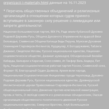
organizacii-i-materialy.html
данные на
16.11.2023
* Перечень общественных объединений и религиозных
организаций в отношении которых судом принято
вступившее в законную силу решение о ликвидации или
запрете деятельности:
Национал-большевистская партия, ВЕК РА, Рада земли Кубанской Духовно
Родовой Державы Русь, Община Духовного Управления Асгардской Веси
Беловодья, Славянская Община Капища Веды Перуна, Мужская Духовная
Семинария Староверов-Инглингов, Нурджулар, К Богодержавию, Таблиги
Джамаат, Свидетели Иеговы, Русское национальное единство, Национал-
социалистическое общество, Джамаат мувахидов, Объединенный Вилайат
Кабарды, Балкарии и Карачая, Союз славян, Ат-Такфир Валь-Хиджра, Пит
Буль, Национал-социалистическая рабочая партия России, Славянский союз,
Формат-18, Благородный Орден Дьявола, Армия воли народа,
Национальная Социалистическая Инициатива города Череповца, Духовно-
Родовая Держава Русь, Русское национальное единство, Древнерусской
Инглистической церкви Православных Староверов-Инглингов, Русский
общенациональный союз, Движение против нелегальной иммиграции,
Кровь и Честь, О свободе совести и о религиозных объединениях, Омская
организация общественного политического движения Русское
национальное единство, Северное Братство, Клуб Болельщиков