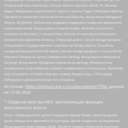
Глобальный союз IndustriALL, Russian Election Monitor, Article 19, Мнение
медиа, Федерация анархического черного креста, Радио Свободная Европа,
Германское общество изучения Восточной Европы, Фонд имени Фридриха
Эберта, XZ gGmbH, Мобильная академия поддержки гендерной демократии
и миротворчества, Форум имени Льва Копелева, American Councils for
International Education, Cultural Vistas, Institute of International Education,
Антивоенное движение Антальи, Открытый диалог, Школа международных
отношений и государственной политики им Питера Мунка, Российско-
канадский демократический альянс, Школа международных отношений им
Нормана Патерсона, Центр Гражданских Свобод, Фонд Бориса Немцова за
Свободу, Фонд имени Фридриха Науманна за свободу, Феминистское
антивоенное сопротивление, Комитет независимости Ингушетии, Прометей,
Stop Occupation of Karelia, Вернись живым, Фридом Хаус, СОТА медиа,
Либерально-демократическая Лига Украины
Источник:
https://minjust.gov.ru/ru/documents/7756/
данные
на
13.05.2024
* Сведения реестра НКО, выполняющих функции
иностранного агента:
Лилит, Правозащитная группа Гражданин.Армия.Право, Нижегородский
центр немецкой и европейской культуры, Центр гендерных исследований,
Фонд защиты прав граждан Штаб, Институт права и публичной политики,