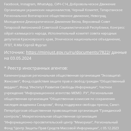
Facebook, Instagram, WhatsApp, СИЧ-С14, Добровольческое Движение
Организации украинских националистов, Черный Комитет, Татарстанское
Региональное Всетатарское общественное движение, Невоград,
Молодежное Демократическое Движение Весна, Верховный Совет
Татарской Автономной Советской Социалистической Республики, Конгресс
ойрат-калмыцкого народа, Исполнительный комитет совета народных
депутатов Красноярского края, Этническое национальное объединение,
ЛГБТ, Я.МЫ Сергей Фургал
Источник:
https://minjust.gov.ru/ru/documents/7822/
данные
на
03.05.2024
* Реестр иностранных агентов:
Калининградская региональная общественная организация "Экозащита!-Женсовет", Фонд содействия защите прав и свобод граждан "Общественный вердикт", Фонд "Институт Развития Свободы Информации", Частное учреждение "Информационное агентство МЕМО. РУ", Региональная общественная организация "Общественная комиссия по сохранению наследия академика Сахарова", Фонд поддержки свободы прессы, Санкт-Петербургская общественная правозащитная организация "Гражданский контроль", Межрегиональная общественная организация "Информационно-просветительский центр "Мемориал", Региональный Фонд "Центр Защиты Прав Средств Массовой Информации", с 05.12.2023 Фонд "Центр Защиты Прав Средств массовой информации", Региональная общественная благотворительная организация помощи беженцам и мигрантам "Гражданское содействие", Негосударственное образовательное учреждение дополнительного профессионального образования (повышение квалификации) специалистов "АКАДЕМИЯ ПО ПРАВАМ ЧЕЛОВЕКА", Свердловская региональная общественная организация "Сутяжник", Автономная некоммерческая организация "Центр независимых социологических исследований", Союз общественных объединений "Российский исследовательский центр по правам человека", Региональное общественное учреждение научно-информационный центр "МЕМОРИАЛ", Некоммерческая организация "Фонд защиты гласности", Автономная некоммерческая организация "Институт прав человека", Городская общественная организация "Екатеринбургское общество "МЕМОРИАЛ", Городская общественная организация "Рязанское историко-просветительское и правозащитное общество "Мемориал" (Рязанский Мемориал), Челябинский региональный орган общественной самодеятельности – женское общественное объединение "Женщины Евразии", Челябинский региональный орган общественной самодеятельности "Уральская правозащитная группа", Фонд содействия защите здоровья и социальной справедливости имени Андрея Рылькова, Автономная Некоммерческая Организация "Аналитический Центр Юрия Левады", Автономная некоммерческая организация социальной поддержки населения "Проект Апрель", Региональная общественная организация помощи женщинам и детям, находящимся в кризисной ситуации "Информационно-методический центр "Анна", Фонд содействия развитию массовых коммуникаций и правовому просвещению "Так-так-Так", Фонд содействия устойчивому развитию "Серебряная тайга", Свердловский региональный общественный фонд социальных проектов "Новое время", "Idel.Реалии", Кавказ.Реалии, Крым.Реалии, Телеканал Настоящее Время, Татаро-башкирская служба Радио Свобода (Azatliq Radiosi), Радио Свободная Европа/Радио Свобода (PCE/PC), "Сибирь.Реалии", "Фактограф", Благотворительный фонд помощи осужденным и их семьям, Автономная некоммерческая организация "Институт глобализации и социальных движений", Фонд "В защиту прав заключенных", Частное учреждение "Центр поддержки и содействия развитию средств массовой информации", Пензенский региональный общественный благотворительный фонд "Гражданский союз", "Север.Реалии", Некоммерческая организация Фонд "Правовая инициатива", Общество с ограниченной ответственностью "Радио Свободная Европа/Радио Свобода", Чешское информационное агентство "MEDIUM-ORIENT", Красноярская региональная общественная организация "Мы против СПИДа", Камалягин Денис Николаевич, Маркелов Сергей Евгеньевич, Пономарев Лев Александрович, Савицкая Людмила Алексеевна, Автономная некоммерческая организация "Центр по работе с проблемой насилия "НАСИЛИЮ.НЕТ", Межрегиональный профессиональный союз работников здравоохранения "Альянс врачей", Юридическое лицо, зарегистрированное в Латвийской Республике, SIA "Medusa Project" (регистрационный номер 40103797863, дата регистрации 10.06.2014), Некоммерческая организация "Фонд по борьбе с коррупцией", Автономная некоммерческая организация "Институт права и публичной политики", Баданин Роман Сергеевич, Гликин Максим Александрович, Железнова Мария Михайловна, Лукьянова Юлия Сергеевна, Маетная Елизавета Витальевна, Маняхин Петр Борисович, Чуракова Ольга Владимировна, Ярош Юлия Петровна, Юридическое лицо "The Insider SIA", зарегистрированное в Риге, Латвийская Республика (дата регистрации 26.06.2015), являющееся администратором доменного имени интернет-издания "The Insider SIA", https://theins.ru, Постернак Алексей Евгеньевич, Рубин Михаил Аркадьевич, Анин Роман Александрович, Юридическое лицо Istories fonds, зарегистрированное в Латвийской Республике (регистрационный номер 50008295751, дата регистрации 24.02.2020), Великовский Дмитрий Александрович, Долинина Ирина Николаевна, Мароховская Алеся Алексеевна, Шлейнов Роман Юрьевич, Шмагун Олеся Валентиновна, Общество с ограниченной ответственностью "Альтаир 2021", Общество с ограниченной ответственностью "Вега 2021", Общество с ограниченной ответственностью "Главный редактор 2021", Общество с ограниченной ответственностью "Ромашки монолит", Важенков Артем Валерьевич, Ивановская областная общественная организация "Центр гендерных исследований", Гурман Юрий Альбертович, Медиапроект "ОВД-Инфо", Егоров Владимир Владимирович, Жилинский Владимир Александрович, Общество с ограниченной ответственностью "ЗП", Иванова София Юрьевна, Карезина Инна Павловна, Кильтау Екатерина Викторовна, Петров Алексей Викторович, Пискунов Сергей Евгеньевич, Смирнов Сергей Сергеевич, Тихонов Михаил Сергеевич, Общество с ограниченной ответственностью "ЖУРНАЛИСТ-ИНОСТРАННЫЙ АГЕНТ", Арапова Галина Юрьевна, Вольтская Татьяна Анатольевна, Американская компания "Mason G.E.S. Anonymous Foundation" (США), являющаяся владельцем интернет-издания https://mnews.world/, Компания "Stichting Bellingcat", зарегистрированная в Нидерландах (дата регистрации 11.07.2018), Захаров Андрей Вячеславович, Клепиковская Екатерина Дмитриевна, Общество с ограниченной ответственностью "МЕМО", Перл Роман Александрович, Симонов Евгений Алексеевич, Соловьева Елена Анатольевна, Сотников Даниил Владимирович, Сурначева Елизавета Дмитриевна, Автономная некоммерческая организация по защите прав человека и информированию населения "Якутия – Наше Мнение", Общество с ограниченной ответственностью "Москоу диджитал медиа", с 26.01.2023 Общество с ограниченной ответственностью "Чайка Белые сады", Ветошкина Валерия Валерьевна, Заговора Максим Александрович, Межрегиональное общественное движение "Российская ЛГБТ - сеть", Оленичев Максим Владимирович, Павлов Иван Юрьевич, Скворцова Елена Сергеевна, Общество с ограниченной ответственностью "Как бы инагент", Кочетков Игорь Викторович, Общество с ограниченной ответственностью "Честные выборы", Еланчик Олег Александрович, Общество с ограниченной ответственностью "Нобелевский призыв", Гималова Регина Эмилевна, Григорьев Андрей Валерьевич, Григорьева Алина Александровна, Ассоциация по содействию защите прав призывников, альтернативнослужащих и военнослужащих "Правозащитная группа "Гражданин.Армия.Право", Хисамова Регина Фаритовна, Автономная некоммерческая организация по реализации социально-правовых программ "Лилит", Дальневосточное общественное движение "Маяк", Санкт-Петербургская ЛГБТ-инициативная группа "Выход", Инициативная группа ЛГБТ+ "Реверс", Алексеев Андрей Викторович, Бекбулатова Таисия Львовна, Беляев Иван Михайлович, Владыкина Елена Сергеевна, Гельман Марат Александрович, Никульшина Вероника Юрьевна, Толоконникова Надежда Андреевна, Шендерович Виктор Анатольевич, Общество с ограниченной ответственностью "Данное сообщение", Общество с ограниченной ответственностью Издательский дом "Новая глава", Айнбиндер Александра Александровна, Московский комьюнити-центр для ЛГБТ+инициатив, Благотворительный фонд развития филантропии, Deutsche Welle (Германия, Kurt-Schumacher-Strasse 3, 53113 Bonn), Борзунова Мария Михайловна, Воробьев Виктор Викторович, Голубева Анна Львовна, Константинова Алла Михайловна, Малкова Ирина Владимировна, Мурадов Мурад Абдулгалимович, Осетинская Елизавета Николаевна, Понасенков Евгений Николаевич, Ганапольский Матвей Юрьевич, Киселев Евгений Алексеевич, Борухович Ирина Григорьевна, Дремин Иван Тимофеевич, Дубровский Дмитрий Викторович, Красноярская региональная общественная организация поддержки и развития альтернативных образовательных технологий и межкультурных коммуникаций "ИНТЕРРА", Маяковская Екатерина Алексеевна, Фейгин Марк Захарович, Филимонов Андрей Викторович, Дзугкоева Регина Николаевна, Доброхотов Роман Александрович, Дудь Юрий Александрович, Елкин Сергей Владимирович, Кругликов Кирилл Игоревич, Сабунаева Мария Леонидовна, Семенов Алексей Владимирович, Шаинян Карен Багратович, Шульман Екатерина Михайловна, Асафьев Артур Валерьевич, Вахштайн Виктор Семенович, Венедиктов Алексей Алексеевич, Лушникова Екатерина Евгеньевна, Волков Леонид Михайлович, Невзоров Александр Глебович, Пархоменко Сергей Борисович, Сироткин Ярослав Николаевич, Кара-Мурза Владимир Владимирович, Баранова Наталья Владимировна, Гозман Леонид Яковлевич, Кагарлицкий Борис Юльевич, Климарев Михаил Валерьевич, Милов Владимир Станиславович, Автономная некоммерческая организация Краснодарский центр современного искусства "Типография", Моргенштерн Алишер Тагирович, Соболь Любовь Эдуардовна, Общество с ограниченной ответственностью "ЛИЗА НОРМ", Каспаров Гарри Кимович, Ходорковский Михаил Борисович, Общество с ограниченной ответственностью "Апрельские тезисы", Данилович Ирина Брониславовна, Кашин Олег Владимирович, Петров Николай Владимирович, Пивоваров Алексей Владимирович, Соколов Михаил Владимирович, Цветкова Юлия Владимировна, Чичваркин Евгений Александрович, Комитет против пыток/Команда против пыток, Общество с ограниченной ответственностью "Первый научный", Общество с ограниченной ответственностью "Вертолет и ко", Белоцерковская Вероника Борисовна, Кац Максим Евгеньевич, Лазарева Татьяна Юрьевна, Шаведдинов Руслан Табризович, Яшин Илья Валерьевич, Общество с ограниченной ответственностью "Иноагент ААВ", Алешковский Дмитрий Петрович, Альбац Евгения Марковна, Быков Дмитрий Львович, Галямина Юлия Евгеньевна, Лойко Сергей Леонидович, Мартынов Кирилл Константинович, Медведев Сергей Александрович, Крашенинников Федор Геннадиевич, Гордеева Катерина Вл