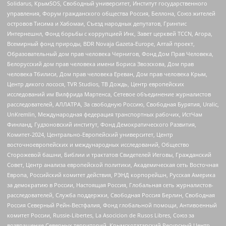
Solidarus, КрымSOS, Свободный университет, Институт государственного
управления, Форум гражданского общества Россия, Беллона, Союз жителей
островов Тисима и Хабомаи, Съезд народных депутатов, Гринпис
Интернешнл, Фонд борьбы с коррупцией Инк, Завет церквей TCCN, Агора,
Всемирный фонд природы, BDR Novaja Gazeta-Europe, Алтай проект,
Образовательный дом прав человека Чернигов, Фонд Дом Прав Человека,
Белорусский дом прав человека имени Бориса Звозскова, Дом прав
человека Тбилиси, Дом прав человека Ереван, Дом прав человека Крым,
Центр дикого лосося, TVR Studios, ТВ Дождь, Центр европейских
исследований им Вилфрида Мартенса, Сетевое объединение журналистов
расследователей, АЛЛАТРА, За свободную Россию, Свободная Бурятия, Uralic,
UnKremlin, Международная федерация транспортных рабочих, ИстЧам
Финланд, Гудзоновский институт, Фонд Демократического Развития,
Комитет-2024, Центрально-Европейский университет, Центр
восточноевропейских и международных исследований, Общество
Сторожевой башни, Библии и трактатов Свидетелей Иеговы, Гражданский
Совет, Центр анализа европейской политики, Академическая сеть Восточная
Европа, Российский комитет действия, РЭНД корпорейшн, Русская Америка
за демократию в России, Настоящая Россия, Глобальная сеть журналистов-
расследователей, Служба поддержки, Свободная Россия Берлин, Свободная
Россия Северный Рейн-Вестфалия, Фонд глобальной помощи, Антивоенный
комитет России, Russie-Libertes, La Asocicion de Rusos Libres, Союз за
возвращение Северных территорий, Крымскотатарский Ресурсный Центр,