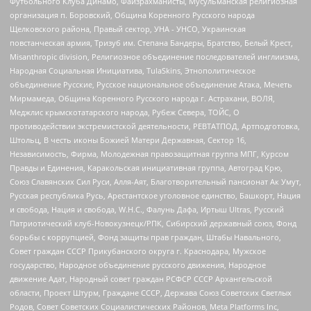
Футбольного Клуба Динамо, Файзрахманисты, Мусульманская религиозная
организация п. Боровский, Община Коренного Русского народа
Щелковского района, Правый сектор, УНА - УНСО, Украинская
повстанческая армия, Тризуб им. Степана Бандеры, Братство, Белый Крест,
Misanthropic division, Религиозное объединение последователей инглиизма,
Народная Социальная Инициатива, TulaSkins, Этнополитическое
объединение Русские, Русское национальное объединение Атака, Мечеть
Мирмамеда, Община Коренного Русского народа г. Астрахани, ВОЛЯ,
Меджлис крымскотатарского народа, Рубеж Севера, ТОЙС, О
противодействии экстремистской деятельности, РЕВТАТПОД, Артподготовка,
Штольц, В честь иконы Божией Матери Державная, Сектор 16,
Независимость, Фирма, Молодежная правозащитная группа МПГ, Курсом
Правды и Единения, Каракольская инициативная группа, Автоград Крю,
Союз Славянских Сил Руси, Алля-Аят, Благотворительный пансионат Ак Умут,
Русская республика Русь, Арестантское уголовное единство, Башкорт, Нация
и свобода, Нация и свобода, W.H.С., Фалунь Дафа, Иртыш Ultras, Русский
Патриотический клуб-Новокузнецк/РПК, Сибирский державный союз, Фонд
борьбы с коррупцией, Фонд защиты прав граждан, Штабы Навального,
Совет граждан СССР Прикубанского округа г. Краснодара, Мужское
государство, Народное объединение русского движения, Народное
движение Адат, Народный совет граждан РСФСР СССР Архангельской
области, Проект Штурм, Граждане СССР, Держава Союз Советских Светлых
Родов, Совет Советских Социалистических Районов, Meta Platforms Inc,