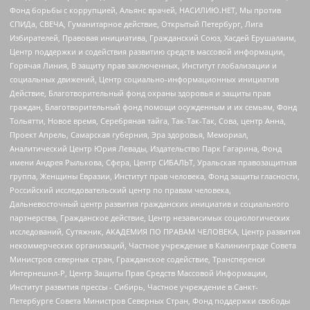
Фонд борьбы с коррупцией, Альянс врачей, НАСИЛИЮ.НЕТ, Мы против
СПИДа, СВЕЧА, Гуманитарное действие, Открытый Петербург, Лига
Избирателей, Правовая инициатива, Гражданский Союз, Хасдей Ерушалаим,
Центр поддержки и содействия развитию средств массовой информации,
Горячая Линия, В защиту прав заключенных, Институт глобализации и
социальных движений, Центр социально-информационных инициатив
Действие, Благотворительный фонд охраны здоровья и защиты прав
граждан, Благотворительный фонд помощи осужденным и их семьям, Фонд
Тольятти, Новое время, Серебряная тайга, Так-Так-Так, Сова, центр Анна,
Проект Апрель, Самарская губерния, Эра здоровья, Мемориал,
Аналитический Центр Юрия Левады, Издательство Парк Гагарина, Фонд
имени Андрея Рылькова, Сфера, Центр СИБАЛЬТ, Уральская правозащитная
группа, Женщины Евразии, Институт прав человека, Фонд защиты гласности,
Российский исследовательский центр по правам человека,
Дальневосточный центр развития гражданских инициатив и социального
партнерства, Гражданское действие, Центр независимых социологических
исследований, Сутяжник, АКАДЕМИЯ ПО ПРАВАМ ЧЕЛОВЕКА, Центр развития
некоммерческих организаций, Частное учреждение в Калининграде Совета
Министров северных стран, Гражданское содействие, Трансперенси
Интернешнл-Р, Центр Защиты Прав Средств Массовой Информации,
Институт развития прессы - Сибирь, Частное учреждение в Санкт-
Петербурге Совета Министров Северных Стран, Фонд поддержки свободы