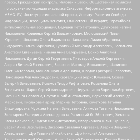
прессы, Гражданский контроль, Человек и Закон, Общественная комиссия
по сохранению наследия академика Сахарова, Информационное агентство
МЕМО. РУ, Институт региональной прессы, Институт Развития Свободы
Информации, Экозащита!-Женсовет, Общественный вердикт, Евразийская
антимонопольная ассоциация, Бедушев Петр Петрович, Дзугкоева Регина
Николаевна, Кривенко Сергей Владимирович, Милославский Павел
Юрьевич, Шнырова Ольга Вадимовна, Чанышева Лилия Айратовна,
Сидорович Ольга Борисовна, Туровский Александр Алексеевич, Васильева
Анастасия Евгеньевна, Ривина Анна Валерьевна, Бойко Анатолий
Николаевич, Дугин Сергей Георгиевич, Пивоваров Андрей Сергеевич,
Аверин Виталий Евгеньевич, Барахоев Магомед Бекханович, Шарипков
Олег Викторович, Мошель Ирина Ароновна, Шведов Григорий Сергеевич,
Пономарев Лев Александрович, Каргалицкий Борис Юльевич, Созаев
Валерий Валерьевич, Исламов Тимур Рифгатович, Романова Ольга
Евгеньевна, Щаров Сергей Алексадрович, Цирульников Борис Альбертович,
Гасан Ольга Павловна, Паутов Юрий Анатольевич, Верховский Александр
Маркович, Пислакова-Паркер Марина Петровна, Кочеткова Татьяна
Владимировна, Чуркина Наталья Валерьевна, Акимова Татьяна Николаевна,
Золотарева Екатерина Александровна, Рачинский Ян Збигневич, Жемкова
Елена Борисовна, Гудков Лев Дмитриевич, Илларионова Юлия Юрьевна,
Саранг Анна Васильевна, Захарова Светлана Сергеевна, Аверин Владимир
Анатольевич, Щур Татьяна Михайловна, Щур Николай Алексеевич,
Блинушов Андрей Юрьевич, Мосин Алексей Геннадьевич, Гефтер Валентин