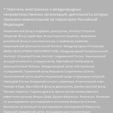
* Перечень иностранных и международных
неправительственных организаций, деятельность которых
признана нежелательной на территории Российской
Федерации:
Национальный фонд в поддержку демократии, Институт Открытое
Общество Фонд Содействия, Фонд Открытое общество, Американо-
российский фонд по экономическому и правовому развитию,
Национальный Демократический Институт Международных Отношений,
MEDIA DEVELOPMENT INVESTMENT FUND, Международный Республиканский
Институт, Открытая Россия, Институт современной России, Черноморский
фонд регионального сотрудничества, Европейская Платформа за
Демократические Выборы, Международный центр электоральных
исследований, Германский фонд Маршалла Соединенных Штатов,
Тихоокеанский центр защиты окружающей среды и природных ресурсов,
Свободная Россия, Всемирный конгресс украинцев, Атлантический совет,
Человек в беде, Европейский фонд за демократию, Джеймстаунский фонд,
Прожект Хармони, Родники дракона, Врачи против насильственного
извлечения органов, Фалунь Дафа, Друзья Фалуньгун, Фалуньгун, Коалиция
по расследованию преследования в отношении Фалуньгун в Китае,
Всемирная организация по расследованию преследований Фалуньгун,
Пражский гражданский центр, Ассоциация школ политических