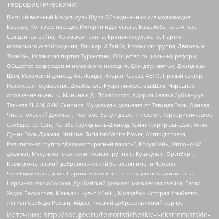
террористическими:
Высший военный Маджлисуль Шура Объединенных сил моджахедов
Кавказа, Конгресс народов Ичкерии и Дагестана, База, Асбат аль-Ансар,
Священная война, Исламская группа, Братья-мусульмане, Партия
исламского освобождения, Лашкар-И-Тайба, Исламская группа, Движение
Талибан, Исламская партия Туркестана, Общество социальных реформ,
Общество возрождения исламского наследия, Дом двух святых, Джунд аш-
Шам, Исламский джихад, Аль-Каида, Имарат Кавказ, АБТО, Правый сектор,
Исламское государство, Джабха аль-Нусра ли-Ахль аш-Шам, Народное
ополчение имени К. Минина и Д. Пожарского, Аджр от Аллаха Субхану уа
Тагьаля SHAM, АУМ Синрике, Муджахеды джамаата Ат-Тавхида Валь-Джихад,
Чистопольский Джамаат, Рохнамо ба суи давлати исломи, Террористическое
сообщество Сеть, Катиба Таухид валь-Джихад, Хайят Тахрир аш-Шам, Ахлю
Сунна Валь Джамаа, National Socialism/White Power, Артподготовка,
Религиозная группа “Джамаат “Красный пахарь”, Колумбайн, Хатлонский
джамаат, Мусульманская религиозная группа п. Кушкуль г. Оренбург,
Крымско-татарский добровольческий батальон имени Номана
Челебиджихана, Азов, Партия исламского возрождения Таджикистана,
Народная самооборона, Дуббайский джамаат, московская ячейка, Батал-
Хаджи Белхороев, Маньяки Культ Убийц, Молодёжь Которая Улыбается,
Легион Свобода России, Айдар, Русский добровольческий корпус
Источник:
http://nac.gov.ru/terroristicheskie-i-ekstremistskie-