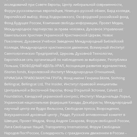
исследований при Совете Европы, Центр либеральной современности,
Форум русскоязычных европейцев, Немецко-русский обмен, Бард колледж,
Европейский выбор, Фонд Ходорковского, Оксфордский российский фонд,
Фонд Будущее России, Компания свободы информации, Проект Медиа,
Международное партнерство за права человека, Духовное Управление
Евангельских Христиан Украинской Христианской Церкви, Новое
Поколение, Духовное Учебное Заведение Международный Библейский
Колледж, Международное христианское движение, Всемирный Институт
Саентологических Предприятий, Церковь Духовной Технологии,
Европейская сеть организаций по наблюдению за выборами, Республика
Польша, СВОБОДНЫЙ ИДЕЛЬ-УРАЛ, Ассоциация развития журналистики,
IStories fonds, Королевский Институт Международных Отношений,
КРИМСЬКА ПРАВОЗАХИСНА ГРУПА, Фонд имени Генриха Бёлля, Stichting
Bellingcat, Bellingcat Ltd, The Insider, Институт правовой инициативы
Центральной и Восточной Европы, Фонд Открытой Эстонии, Calvert 22
Foundation, Канадский украинский конгресс, Институт Макдональда-Лорье,
Украинская национальная федерация Канады, Декабристы, Международный
научный центр им Вудро Вильсона, Свободная пресса, Возрождение,
Всеукраинский духовный центр , Риддл, Русский антивоенный комитет в
Швеции, Проект Медуза, Фонд Андрея Сахарова, Форум свободной России,
Лига Свободных Наций, Transparеncy International, Форум Свободных
Народов ПостРоссии, Солидарность с гражданским движением в России –