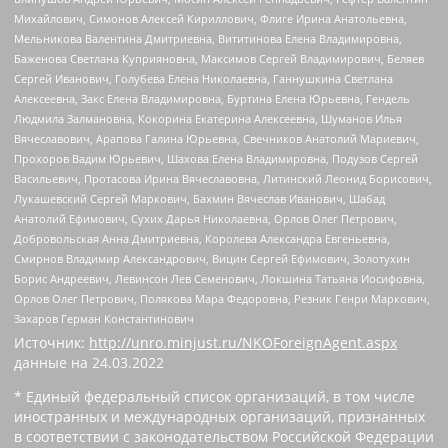
Михайлович, Симонов Алексей Кириллович, Флиге Ирина Анатольевна,
Мельникова Валентина Дмитриевна, Вититинова Елена Владимировна,
Баженова Светлана Куприяновна, Максимов Сергей Владимирович, Беляев
Сергей Иванович, Голубева Елена Николаевна, Ганнушкина Светлана
Алексеевна, Закс Елена Владимировна, Буртина Елена Юрьевна, Гендель
Людмила Залмановна, Кокорина Екатерина Алексеевна, Шуманов Илья
Вячеславович, Арапова Галина Юрьевна, Свечников Анатолий Мариевич,
Прохоров Вадим Юрьевич, Шахова Елена Владимировна, Подузов Сергей
Васильевич, Протасова Ирина Вячеславовна, Литинский Леонид Борисович,
Лукашевский Сергей Маркович, Бахмин Вячеслав Иванович, Шабад
Анатолий Ефимович, Сухих Дарья Николаевна, Орлов Олег Петрович,
Добровольская Анна Дмитриевна, Королева Александра Евгеньевна,
Смирнов Владимир Александрович, Вицин Сергей Ефимович, Золотухин
Борис Андреевич, Левинсон Лев Семенович, Локшина Татьяна Иосифовна,
Орлов Олег Петрович, Полякова Мара Федоровна, Резник Генри Маркович,
Захаров Герман Константинович
Источник:
http://unro.minjust.ru/NKOForeignAgent.aspx
данные на
24.03.2022
* Единый федеральный список организаций, в том числе
иностранных и международных организаций, признанных
в соответствии с законодательством Российской Федерации