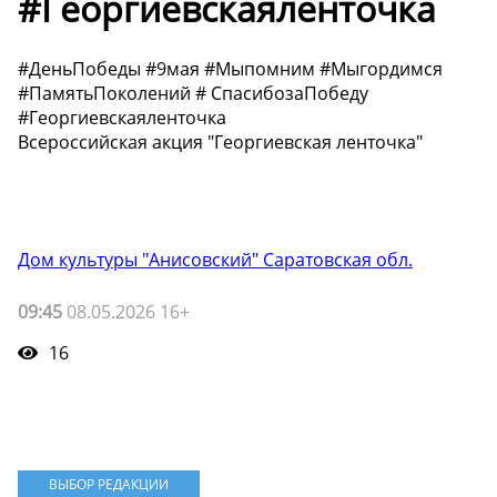
#Георгиевскаяленточка
#ДеньПобеды #9мая #Мыпомним #Мыгордимся
#ПамятьПоколений # СпасибозаПобеду
#Георгиевскаяленточка
Всероссийская акция "Георгиевская ленточка"
Дом культуры "Анисовский" Саратовская обл.
09:45
08.05.2026 16+
16
ВЫБОР РЕДАКЦИИ