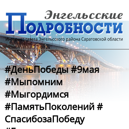
#ДеньПобеды #9мая
#Мыпомним
#Мыгордимся
#ПамятьПоколений #
СпасибозаПобеду