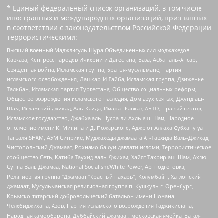
* Единый федеральный список организаций, в том числе
иностранных и международных организаций, признанных
в соответствии с законодательством Российской Федерации
террористическими:
Высший военный Маджлисуль Шура Объединенных сил моджахедов
Кавказа, Конгресс народов Ичкерии и Дагестана, База, Асбат аль-Ансар,
Священная война, Исламская группа, Братья-мусульмане, Партия
исламского освобождения, Лашкар-И-Тайба, Исламская группа, Движение
Талибан, Исламская партия Туркестана, Общество социальных реформ,
Общество возрождения исламского наследия, Дом двух святых, Джунд аш-
Шам, Исламский джихад, Аль-Каида, Имарат Кавказ, АБТО, Правый сектор,
Исламское государство, Джабха аль-Нусра ли-Ахль аш-Шам, Народное
ополчение имени К. Минина и Д. Пожарского, Аджр от Аллаха Субхану уа
Тагьаля SHAM, АУМ Синрике, Муджахеды джамаата Ат-Тавхида Валь-Джихад,
Чистопольский Джамаат, Рохнамо ба суи давлати исломи, Террористическое
сообщество Сеть, Катиба Таухид валь-Джихад, Хайят Тахрир аш-Шам, Ахлю
Сунна Валь Джамаа, National Socialism/White Power, Артподготовка,
Религиозная группа “Джамаат “Красный пахарь”, Колумбайн, Хатлонский
джамаат, Мусульманская религиозная группа п. Кушкуль г. Оренбург,
Крымско-татарский добровольческий батальон имени Номана
Челебиджихана, Азов, Партия исламского возрождения Таджикистана,
Народная самооборона, Дуббайский джамаат, московская ячейка, Батал-