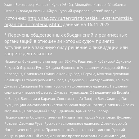
Хаджи Белхороев, Маньяки Культ Убийц, Молодёжь Которая Улыбается,
Легион Свобода России, Айдар, Русский добровольческий корпус
Источник:
http://nac.gov.ru/terroristicheskie-i-ekstremistskie-
organizacii-i-materialy.html
данные на
16.11.2023
* Перечень общественных объединений и религиозных
организаций в отношении которых судом принято
вступившее в законную силу решение о ликвидации или
запрете деятельности:
Национал-большевистская партия, ВЕК РА, Рада земли Кубанской Духовно
Родовой Державы Русь, Община Духовного Управления Асгардской Веси
Беловодья, Славянская Община Капища Веды Перуна, Мужская Духовная
Семинария Староверов-Инглингов, Нурджулар, К Богодержавию, Таблиги
Джамаат, Свидетели Иеговы, Русское национальное единство, Национал-
социалистическое общество, Джамаат мувахидов, Объединенный Вилайат
Кабарды, Балкарии и Карачая, Союз славян, Ат-Такфир Валь-Хиджра, Пит
Буль, Национал-социалистическая рабочая партия России, Славянский союз,
Формат-18, Благородный Орден Дьявола, Армия воли народа,
Национальная Социалистическая Инициатива города Череповца, Духовно-
Родовая Держава Русь, Русское национальное единство, Древнерусской
Инглистической церкви Православных Староверов-Инглингов, Русский
общенациональный союз, Движение против нелегальной иммиграции,