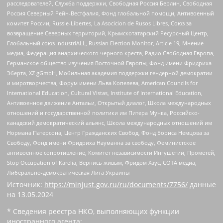
расследователей, Служба поддержки, Свободная Россия Берлин, Свободная
Россия Северный Рейн-Вестфалия, Фонд глобальной помощи, Антивоенный
комитет России, Russie-Libertes, La Asocicion de Rusos Libres, Союз за
возвращение Северных территорий, Крымскотатарский Ресурсный Центр,
Глобальный союз IndustriALL, Russian Election Monitor, Article 19, Мнение
медиа, Федерация анархического черного креста, Радио Свободная Европа,
Германское общество изучения Восточной Европы, Фонд имени Фридриха
Эберта, XZ gGmbH, Мобильная академия поддержки гендерной демократии
и миротворчества, Форум имени Льва Копелева, American Councils for
International Education, Cultural Vistas, Institute of International Education,
Антивоенное движение Антальи, Открытый диалог, Школа международных
отношений и государственной политики им Питера Мунка, Российско-
канадский демократический альянс, Школа международных отношений им
Нормана Патерсона, Центр Гражданских Свобод, Фонд Бориса Немцова за
Свободу, Фонд имени Фридриха Науманна за свободу, Феминистское
антивоенное сопротивление, Комитет независимости Ингушетии, Прометей,
Stop Occupation of Karelia, Вернись живым, Фридом Хаус, СОТА медиа,
Либерально-демократическая Лига Украины
Источник:
https://minjust.gov.ru/ru/documents/7756/
данные
на
13.05.2024
* Сведения реестра НКО, выполняющих функции
иностранного агента: