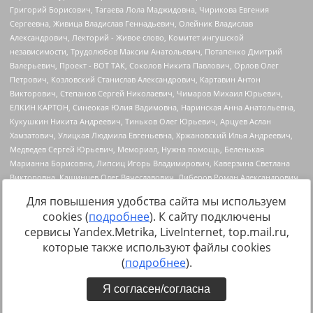
Для повышения удобства сайта мы используем
cookies (
подробнее
). К сайту подключены
сервисы Yandex.Metrika, LiveInternet, top.mail.ru,
Источник:
https://minjust.gov.ru/uploaded/files/reestr-
которые также используют файлы cookies
inostrannyih-agentov-22-03-2024.pdf
данные на
22.03.2024
(
подробнее
).
Я согласен/согласна