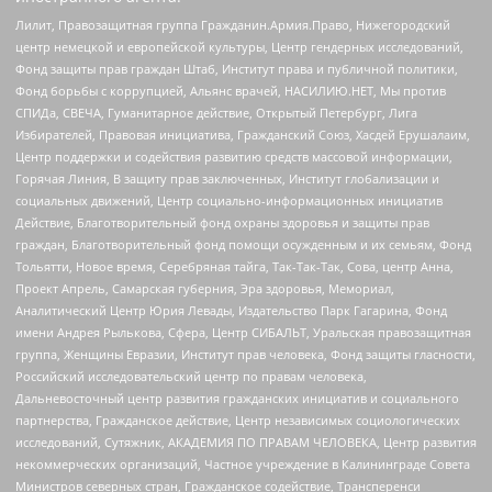
Лилит, Правозащитная группа Гражданин.Армия.Право, Нижегородский
центр немецкой и европейской культуры, Центр гендерных исследований,
Фонд защиты прав граждан Штаб, Институт права и публичной политики,
Фонд борьбы с коррупцией, Альянс врачей, НАСИЛИЮ.НЕТ, Мы против
СПИДа, СВЕЧА, Гуманитарное действие, Открытый Петербург, Лига
Избирателей, Правовая инициатива, Гражданский Союз, Хасдей Ерушалаим,
Центр поддержки и содействия развитию средств массовой информации,
Горячая Линия, В защиту прав заключенных, Институт глобализации и
социальных движений, Центр социально-информационных инициатив
Действие, Благотворительный фонд охраны здоровья и защиты прав
граждан, Благотворительный фонд помощи осужденным и их семьям, Фонд
Тольятти, Новое время, Серебряная тайга, Так-Так-Так, Сова, центр Анна,
Проект Апрель, Самарская губерния, Эра здоровья, Мемориал,
Аналитический Центр Юрия Левады, Издательство Парк Гагарина, Фонд
имени Андрея Рылькова, Сфера, Центр СИБАЛЬТ, Уральская правозащитная
группа, Женщины Евразии, Институт прав человека, Фонд защиты гласности,
Российский исследовательский центр по правам человека,
Дальневосточный центр развития гражданских инициатив и социального
партнерства, Гражданское действие, Центр независимых социологических
исследований, Сутяжник, АКАДЕМИЯ ПО ПРАВАМ ЧЕЛОВЕКА, Центр развития
некоммерческих организаций, Частное учреждение в Калининграде Совета
Министров северных стран, Гражданское содействие, Трансперенси