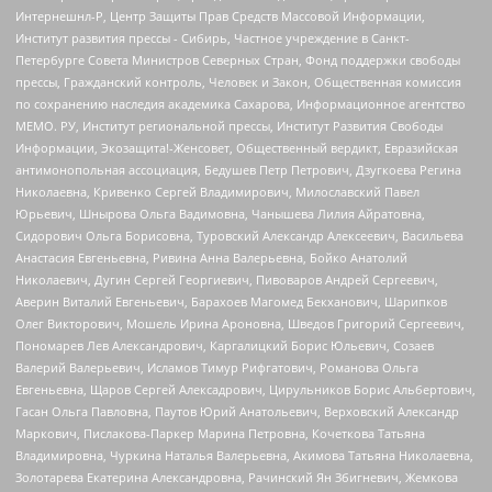
Интернешнл-Р, Центр Защиты Прав Средств Массовой Информации,
Институт развития прессы - Сибирь, Частное учреждение в Санкт-
Петербурге Совета Министров Северных Стран, Фонд поддержки свободы
прессы, Гражданский контроль, Человек и Закон, Общественная комиссия
по сохранению наследия академика Сахарова, Информационное агентство
МЕМО. РУ, Институт региональной прессы, Институт Развития Свободы
Информации, Экозащита!-Женсовет, Общественный вердикт, Евразийская
антимонопольная ассоциация, Бедушев Петр Петрович, Дзугкоева Регина
Николаевна, Кривенко Сергей Владимирович, Милославский Павел
Юрьевич, Шнырова Ольга Вадимовна, Чанышева Лилия Айратовна,
Сидорович Ольга Борисовна, Туровский Александр Алексеевич, Васильева
Анастасия Евгеньевна, Ривина Анна Валерьевна, Бойко Анатолий
Николаевич, Дугин Сергей Георгиевич, Пивоваров Андрей Сергеевич,
Аверин Виталий Евгеньевич, Барахоев Магомед Бекханович, Шарипков
Олег Викторович, Мошель Ирина Ароновна, Шведов Григорий Сергеевич,
Пономарев Лев Александрович, Каргалицкий Борис Юльевич, Созаев
Валерий Валерьевич, Исламов Тимур Рифгатович, Романова Ольга
Евгеньевна, Щаров Сергей Алексадрович, Цирульников Борис Альбертович,
Гасан Ольга Павловна, Паутов Юрий Анатольевич, Верховский Александр
Маркович, Пислакова-Паркер Марина Петровна, Кочеткова Татьяна
Владимировна, Чуркина Наталья Валерьевна, Акимова Татьяна Николаевна,
Золотарева Екатерина Александровна, Рачинский Ян Збигневич, Жемкова