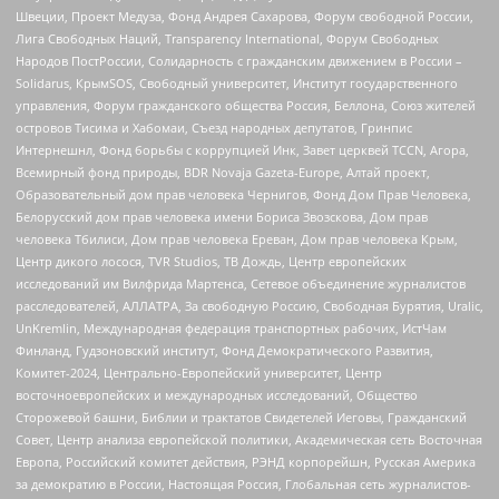
Швеции, Проект Медуза, Фонд Андрея Сахарова, Форум свободной России,
Лига Свободных Наций, Transparеncy International, Форум Свободных
Народов ПостРоссии, Солидарность с гражданским движением в России –
Solidarus, КрымSOS, Свободный университет, Институт государственного
управления, Форум гражданского общества Россия, Беллона, Союз жителей
островов Тисима и Хабомаи, Съезд народных депутатов, Гринпис
Интернешнл, Фонд борьбы с коррупцией Инк, Завет церквей TCCN, Агора,
Всемирный фонд природы, BDR Novaja Gazeta-Europe, Алтай проект,
Образовательный дом прав человека Чернигов, Фонд Дом Прав Человека,
Белорусский дом прав человека имени Бориса Звозскова, Дом прав
человека Тбилиси, Дом прав человека Ереван, Дом прав человека Крым,
Центр дикого лосося, TVR Studios, ТВ Дождь, Центр европейских
исследований им Вилфрида Мартенса, Сетевое объединение журналистов
расследователей, АЛЛАТРА, За свободную Россию, Свободная Бурятия, Uralic,
UnKremlin, Международная федерация транспортных рабочих, ИстЧам
Финланд, Гудзоновский институт, Фонд Демократического Развития,
Комитет-2024, Центрально-Европейский университет, Центр
восточноевропейских и международных исследований, Общество
Сторожевой башни, Библии и трактатов Свидетелей Иеговы, Гражданский
Совет, Центр анализа европейской политики, Академическая сеть Восточная
Европа, Российский комитет действия, РЭНД корпорейшн, Русская Америка
за демократию в России, Настоящая Россия, Глобальная сеть журналистов-