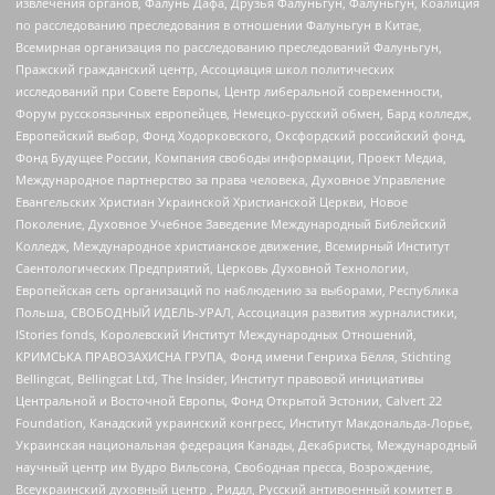
извлечения органов, Фалунь Дафа, Друзья Фалуньгун, Фалуньгун, Коалиция
по расследованию преследования в отношении Фалуньгун в Китае,
Всемирная организация по расследованию преследований Фалуньгун,
Пражский гражданский центр, Ассоциация школ политических
исследований при Совете Европы, Центр либеральной современности,
Форум русскоязычных европейцев, Немецко-русский обмен, Бард колледж,
Европейский выбор, Фонд Ходорковского, Оксфордский российский фонд,
Фонд Будущее России, Компания свободы информации, Проект Медиа,
Международное партнерство за права человека, Духовное Управление
Евангельских Христиан Украинской Христианской Церкви, Новое
Поколение, Духовное Учебное Заведение Международный Библейский
Колледж, Международное христианское движение, Всемирный Институт
Саентологических Предприятий, Церковь Духовной Технологии,
Европейская сеть организаций по наблюдению за выборами, Республика
Польша, СВОБОДНЫЙ ИДЕЛЬ-УРАЛ, Ассоциация развития журналистики,
IStories fonds, Королевский Институт Международных Отношений,
КРИМСЬКА ПРАВОЗАХИСНА ГРУПА, Фонд имени Генриха Бёлля, Stichting
Bellingcat, Bellingcat Ltd, The Insider, Институт правовой инициативы
Центральной и Восточной Европы, Фонд Открытой Эстонии, Calvert 22
Foundation, Канадский украинский конгресс, Институт Макдональда-Лорье,
Украинская национальная федерация Канады, Декабристы, Международный
научный центр им Вудро Вильсона, Свободная пресса, Возрождение,
Всеукраинский духовный центр , Риддл, Русский антивоенный комитет в