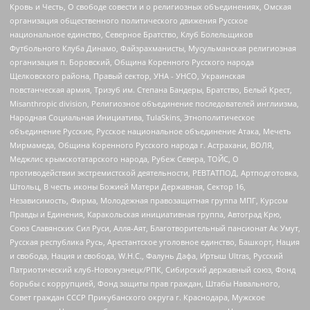
Кровь и Честь, О свободе совести и о религиозных объединениях, Омская
организация общественного политического движения Русское
национальное единство, Северное Братство, Клуб Болельщиков
Футбольного Клуба Динамо, Файзрахманисты, Мусульманская религиозная
организация п. Боровский, Община Коренного Русского народа
Щелковского района, Правый сектор, УНА - УНСО, Украинская
повстанческая армия, Тризуб им. Степана Бандеры, Братство, Белый Крест,
Misanthropic division, Религиозное объединение последователей инглиизма,
Народная Социальная Инициатива, TulaSkins, Этнополитическое
объединение Русские, Русское национальное объединение Атака, Мечеть
Мирмамеда, Община Коренного Русского народа г. Астрахани, ВОЛЯ,
Меджлис крымскотатарского народа, Рубеж Севера, ТОЙС, О
противодействии экстремистской деятельности, РЕВТАТПОД, Артподготовка,
Штольц, В честь иконы Божией Матери Державная, Сектор 16,
Независимость, Фирма, Молодежная правозащитная группа МПГ, Курсом
Правды и Единения, Каракольская инициативная группа, Автоград Крю,
Союз Славянских Сил Руси, Алля-Аят, Благотворительный пансионат Ак Умут,
Русская республика Русь, Арестантское уголовное единство, Башкорт, Нация
и свобода, Нация и свобода, W.H.С., Фалунь Дафа, Иртыш Ultras, Русский
Патриотический клуб-Новокузнецк/РПК, Сибирский державный союз, Фонд
борьбы с коррупцией, Фонд защиты прав граждан, Штабы Навального,
Совет граждан СССР Прикубанского округа г. Краснодара, Мужское