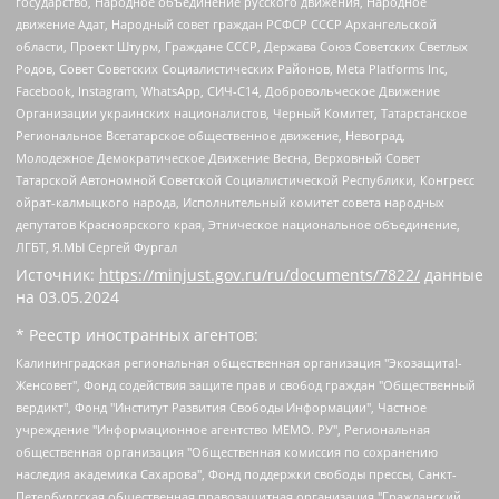
государство, Народное объединение русского движения, Народное
движение Адат, Народный совет граждан РСФСР СССР Архангельской
области, Проект Штурм, Граждане СССР, Держава Союз Советских Светлых
Родов, Совет Советских Социалистических Районов, Meta Platforms Inc,
Facebook, Instagram, WhatsApp, СИЧ-С14, Добровольческое Движение
Организации украинских националистов, Черный Комитет, Татарстанское
Региональное Всетатарское общественное движение, Невоград,
Молодежное Демократическое Движение Весна, Верховный Совет
Татарской Автономной Советской Социалистической Республики, Конгресс
ойрат-калмыцкого народа, Исполнительный комитет совета народных
депутатов Красноярского края, Этническое национальное объединение,
ЛГБТ, Я.МЫ Сергей Фургал
Источник:
https://minjust.gov.ru/ru/documents/7822/
данные
на
03.05.2024
* Реестр иностранных агентов:
Калининградская региональная общественная организация "Экозащита!-Женсовет", Фонд содействия защите прав и свобод граждан "Общественный вердикт", Фонд "Институт Развития Свободы Информации", Частное учреждение "Информационное агентство МЕМО. РУ", Региональная общественная организация "Общественная комиссия по сохранению наследия академика Сахарова", Фонд поддержки свободы прессы, Санкт-Петербургская общественная правозащитная организация "Гражданский контроль", Межрегиональная общественная организация "Информационно-просветительский центр "Мемориал", Региональный Фонд "Центр Защиты Прав Средств Массовой Информации", с 05.12.2023 Фонд "Центр Защиты Прав Средств массовой информации", Региональная общественная благотворительная организация помощи беженцам и мигрантам "Гражданское содействие", Негосударственное образовательное учреждение дополнительного профессионального образования (повышение квалификации) специалистов "АКАДЕМИЯ ПО ПРАВАМ ЧЕЛОВЕКА", Свердловская региональная общественная организация "Сутяжник", Автономная некоммерческая организация "Центр независимых социологических исследований", Союз общественных объединений "Российский исследовательский центр по правам человека", Региональное общественное учреждение научно-информационный центр "МЕМОРИАЛ", Некоммерческая организация "Фонд защиты гласности", Автономная некоммерческая организация "Институт прав человека", Городская общественная организация "Екатеринбургское общество "МЕМОРИАЛ", Городская общественная организация "Рязанское историко-просветительское и правозащитное общество "Мемориал" (Рязанский Мемориал), Челябинский региональный орган общественной самодеятельности – женское общественное объединение "Женщины Евразии", Челябинский региональный орган общественной самодеятельности "Уральская правозащитная группа", Фонд содействия защите здоровья и социальной справедливости имени Андрея Рылькова, Автономная Некоммерческая Организация "Аналитический Центр Юрия Левады", Автономная некоммерческая организация социальной поддержки населения "Проект Апрель", Региональная общественная организация помощи женщинам и детям, находящимся в кризисной ситуации "Информационно-методический центр "Анна", Фонд содействия развитию массовых коммуникаций и правовому просвещению "Так-так-Так", Фонд содействия устойчивому развитию "Серебряная тайга", Свердловский региональный общественный фонд социальных проектов "Новое время", "Idel.Реалии", Кавказ.Реалии, Крым.Реалии, Телеканал Настоящее Время, Татаро-башкирская служба Радио Свобода (Azatliq Radiosi), Радио Свободная Европа/Радио Свобода (PCE/PC), "Сибирь.Реалии", "Фактограф", Благотворительный фонд помощи осужденным и их семьям, Автономная некоммерческая организация "Институт глобализации и социальных движений", Фонд "В защиту прав заключенных", Частное учреждение "Центр поддержки и содействия развитию средств массовой информации", Пензенский региональный общественный благотворительный фонд "Гражданский союз", "Север.Реалии", Некоммерческая организация Фонд "Правовая инициатива", Общество с ограниченной ответственностью "Радио Свободная Европа/Радио Свобода", Чешское информационное агентство "MEDIUM-ORIENT", Красноярская региональная общественная организация "Мы против СПИДа", Камалягин Денис Николаевич, Маркелов Сергей Евгеньевич, Пономарев Лев Александрович, Савицкая Людмила Алексеевна, Автономная некоммерческая организация "Центр по работе с проблемой насилия "НАСИЛИЮ.НЕТ", Межрегиональный профессиональный союз работников здравоохранения "Альянс врачей", Юридическое лицо, зарегистрированное в Латвийской Республике, SIA "Medusa Project" (регистрационный номер 40103797863, дата регистрации 10.06.2014), Некоммерческая организация "Фонд по борьбе с коррупцией", Автономная некоммерческая организация "Институт права и публичной политики", Баданин Роман Сергеевич, Гликин Максим Александрович, Железнова Мария Михайловна, Лукьянова Юлия Сергеевна, Маетная Елизавета Витальевна, Маняхин Петр Борисович, Чуракова Ольга Владимировна, Ярош Юлия Петровна, Юридическое лицо "The Insider SIA", зарегистрированное в Риге, Латвийская Республика (дата регистрации 26.06.2015), являющееся администратором доменного имени интернет-издания "The Insider SIA", https://theins.ru, Постернак Алексей Евгеньевич, Рубин Михаил Аркадьевич, Анин Роман Александрович, Юридическое лицо Istories fonds, зарегистрированное в Латвийской Республике (регистрационный номер 50008295751, дата регистрации 24.02.2020), Великовский Дмитрий Александрович, Долинина Ирина Николаевна, Мароховская Алеся Алексеевна, Шлейнов Роман Юрьевич, Шмагун Олеся Валентиновна, Общество с ограниченной ответственностью "Альтаир 2021", Общество с ограниченной ответственностью "Вега 2021", Общество с ограниченной ответственностью "Главный редактор 2021", Общество с ограниченной ответственностью "Ромашки монолит", Важенков Артем Валерьевич, Ивановская областная общественная организация "Центр гендерных исследований", Гурман Юрий Альбертович, Медиапроект "ОВД-Инфо", Егоров Владимир Владимирович, Жилинский Владимир Александрович, Общество с ограниченной ответственностью "ЗП", Иванова София Юрьевна, Карезина Инна Павловна, Кильтау Екатерина Викторовна, Петров Алексей Викторович, Пискунов Сергей Евгеньевич, Смирнов Сергей Сергеевич, Тихонов Михаил Сергеевич, Общество с ограниченной ответственностью "ЖУРНАЛИСТ-ИНОСТРАННЫЙ АГЕНТ", Арапова Галина Юрьевна, Вольтская Татьяна Анатольевна, Американская компания "Mason G.E.S. Anonymous Foundation" (США), являющаяся владельцем интернет-издания https://mnews.world/, Компания "Stichting Bellingcat", зарегистрированная в Нидерландах (дата регистрации 11.07.2018), Захаров Андрей Вячеславович, Клепиковская Екатерина Дмитриевна, Общество с ограниченной ответственностью "МЕМО", Перл Роман Александрович, Симонов Евгений Алексеевич, Соловьева Елена Анатольевна, Сотников Даниил Владимирович, Сурначева Елизавета Дмитриевна, Автономная некоммерческая организация по защите прав человека и информированию населения "Якутия – Наше Мнение", Общество с ограниченной ответственностью "Москоу диджитал медиа", с 26.01.2023 Общество с ограниченной ответственностью "Чайка Белые сады", Ветошкина Валерия Валерьевна, Заговора Максим Александрович, Межрегиональное общественное движение "Российская ЛГБТ - сеть", Оленичев Максим Владимирович, Павлов Иван Юрьевич, Скворцова Елена Сергеевна, Общество с ограниченной ответственностью "Как бы инагент", Кочетков Игорь Викторович, Общество с ограниченной ответственностью "Честные выборы", Еланчик Олег Александрович, Общество с ограниченной ответственностью "Нобелевский призыв", Гималова Регина Эмилевна, Григорьев Андрей Валерьевич, Григорьева Алина Александровна, Ассоциация по содействию защите прав призывников, альтернативнослужащих и военнослужащих "Правозащитная группа "Гражданин.Армия.Право", Хисамова Регина Фаритовна, Автономная некоммерческая организация по реализации социально-правовых программ "Лилит", Дальневосточное общественное движение "Маяк", Санкт-Петербургская ЛГБТ-инициативная группа "Выход", Инициативная группа ЛГБТ+ "Реверс", Алексеев Андрей Викторович, Бекбулатова Таисия Львовна, Беляев Иван Михайлович, Владыкина Елена Сергеевна, Гельман Марат Александрович, Никульшина Вероника Юрьевна, Толоконникова Надежда Андреевна, Шендерович Виктор Анатольевич, Общество с ограниченной ответственностью "Данное сообщение", Общество с ограниченной ответственностью Издательский дом "Новая глава", Айнбиндер Александра Александровна, Московский комьюнити-центр для ЛГБТ+инициатив, Благотворительный фонд развития филантропии, Deutsche Welle (Германия, Kurt-Schumacher-Strasse 3, 53113 Bonn), Борзунова Мария Михайловна, Воробьев Виктор Викторович, Голубева Анна Львовна, Константинова Алла Михайловна, Малкова Ирина Владимировна, Мурадов Мурад Абдулгалимович, Осетинская Елизавета Николаевна, Понасенков Евгений Николаевич, Ганапольский Матвей Юрьевич, Киселев Евгений Алексеевич, Борухович Ирина Григорьевна, Дремин Иван Тимофеевич, Дубровский Дмитрий Викторович, Красноярская региональная общественная организация поддержки и развития альтернативных образовательных технологий и межкультурных коммуникаций "ИНТЕРРА", Маяковская Екатерина Алексеевна, Фейгин Марк Захарович, Филимонов Андрей Викторович, Дзугкоева Регина Николаевна, Доброхотов Роман Александрович, Дудь Юрий Александрович, Елкин Сергей Владимирович, Кругликов Кирилл Игоревич, Сабунаева Мария Леонидовна, Семенов Алексей Владимирович, Шаинян Карен Багратович, Шульман Екатерина Михайловна, Асафьев Артур Валерьевич, Вахштайн Виктор Семенович, Венедиктов Алексей Алексеевич, Лушникова Екатерина Евгеньевна, Волков Леонид Михайлович, Невзоров Александр Глебович, Пархоменко Сергей Борисович, Сироткин Ярослав Николаевич, Кара-Мурза Владимир Владимирович, Баранова Наталья Владимировна, Гозман Леонид Яковлевич, Кагарлицкий Борис Юльевич, Климарев Михаил Валерьевич, Милов Владимир Станиславович, Автономная некоммерческая организация Краснодарский центр современного искусства "Типография", Моргенштерн Алишер Тагирович, Соболь Любовь Эдуардовна, Общество с ограниченной ответственностью "ЛИЗА НОРМ", Каспаров Гарри Кимович, Ходорковский Михаил Борисович, Общество с ограниченной ответственностью "Апрельские тезисы", Данилович Ирина Брониславовна, Кашин Олег Владимирович, Петров Николай Владимирович, Пивоваров Алексей Владимирович, Соколов Михаил Владимирович, Цветкова Юлия Владимировна, Чичваркин Евгений Александрович, Комитет против пыток/Команда против пыток, Общество с ограниченной ответственностью "Первый научный", Общество с ограниченной ответственностью "Вертолет и ко", Белоцерковская Вероника Борисовна, Кац Максим Евгеньевич, Лазарева Татьяна Юрьевна, Шаведдинов Руслан Табризович, Яшин Илья Валерьевич, Общество с ограниченной ответственностью "Иноагент ААВ", Алешковский Дмитрий Петрович, Альбац Евгения Марковна, Быков Дмитрий Львович, Галямина Юлия Евгеньевна, Лойко Сергей Леонидович, Мартынов Кирилл Константинович, Медведев Сергей Александрович, Крашенинников Федор Геннадиевич, Гордеева Катерина Вл