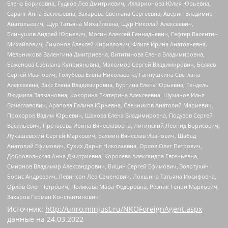
Елена Борисовна, Гудков Лев Дмитриевич, Илларионова Юлия Юрьевна,
Саранг Анна Васильевна, Захарова Светлана Сергеевна, Аверин Владимир
Анатольевич, Щур Татьяна Михайловна, Щур Николай Алексеевич,
Блинушов Андрей Юрьевич, Мосин Алексей Геннадьевич, Гефтер Валентин
Михайлович, Симонов Алексей Кириллович, Флиге Ирина Анатольевна,
Мельникова Валентина Дмитриевна, Вититинова Елена Владимировна,
Баженова Светлана Куприяновна, Максимов Сергей Владимирович, Беляев
Сергей Иванович, Голубева Елена Николаевна, Ганнушкина Светлана
Алексеевна, Закс Елена Владимировна, Буртина Елена Юрьевна, Гендель
Людмила Залмановна, Кокорина Екатерина Алексеевна, Шуманов Илья
Вячеславович, Арапова Галина Юрьевна, Свечников Анатолий Мариевич,
Прохоров Вадим Юрьевич, Шахова Елена Владимировна, Подузов Сергей
Васильевич, Протасова Ирина Вячеславовна, Литинский Леонид Борисович,
Лукашевский Сергей Маркович, Бахмин Вячеслав Иванович, Шабад
Анатолий Ефимович, Сухих Дарья Николаевна, Орлов Олег Петрович,
Добровольская Анна Дмитриевна, Королева Александра Евгеньевна,
Смирнов Владимир Александрович, Вицин Сергей Ефимович, Золотухин
Борис Андреевич, Левинсон Лев Семенович, Локшина Татьяна Иосифовна,
Орлов Олег Петрович, Полякова Мара Федоровна, Резник Генри Маркович,
Захаров Герман Константинович
Источник:
http://unro.minjust.ru/NKOForeignAgent.aspx
данные на
24.03.2022