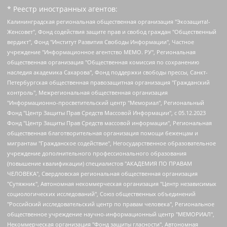
* Реестр иностранных агентов:
Калининградская региональная общественная организация "Экозащита!-Женсовет", Фонд содействия защите прав и свобод граждан "Общественный вердикт", Фонд "Институт Развития Свободы Информации", Частное учреждение "Информационное агентство МЕМО. РУ", Региональная общественная организация "Общественная комиссия по сохранению наследия академика Сахарова", Фонд поддержки свободы прессы, Санкт-Петербургская общественная правозащитная организация "Гражданский контроль", Межрегиональная общественная организация "Информационно-просветительский центр "Мемориал", Региональный Фонд "Центр Защиты Прав Средств Массовой Информации", с 05.12.2023 Фонд "Центр Защиты Прав Средств массовой информации", Региональная общественная благотворительная организация помощи беженцам и мигрантам "Гражданское содействие", Негосударственное образовательное учреждение дополнительного профессионального образования (повышение квалификации) специалистов "АКАДЕМИЯ ПО ПРАВАМ ЧЕЛОВЕКА", Свердловская региональная общественная организация "Сутяжник", Автономная некоммерческая организация "Центр независимых социологических исследований", Союз общественных объединений "Российский исследовательский центр по правам человека", Региональное общественное учреждение научно-информационный центр "МЕМОРИАЛ", Некоммерческая организация "Фонд защиты гласности", Автономная некоммерческая организация "Институт прав человека", Городская общественная организация "Екатеринбургское общество "МЕМОРИАЛ", Городская общественная организация "Рязанское историко-просветительское и правозащитное общество "Мемориал" (Рязанский Мемориал), Челябинский региональный орган общественной самодеятельности – женское общественное объединение "Женщины Евразии", Челябинский региональный орган общественной самодеятельности "Уральская правозащитная группа", Фонд содействия защите здоровья и социальной справедливости имени Андрея Рылькова, Автономная Некоммерческая Организация "Аналитический Центр Юрия Левады", Автономная некоммерческая организация социальной поддержки населения "Проект Апрель", Региональная общественная организация помощи женщинам и детям, находящимся в кризисной ситуации "Информационно-методический центр "Анна", Фонд содействия развитию массовых коммуникаций и правовому просвещению "Так-так-Так", Фонд содействия устойчивому развитию "Серебряная тайга", Свердловский региональный общественный фонд социальных проектов "Новое время", "Idel.Реалии", Кавказ.Реалии, Крым.Реалии, Телеканал Настоящее Время, Татаро-башкирская служба Радио Свобода (Azatliq Radiosi), Радио Свободная Европа/Радио Свобода (PCE/PC), "Сибирь.Реалии", "Фактограф", Благотворительный фонд помощи осужденным и их семьям, Автономная некоммерческая организация "Институт глобализации и социальных движений", Фонд "В защиту прав заключенных", Частное учреждение "Центр поддержки и содействия развитию средств массовой информации", Пензенский региональный общественный благотворительный фонд "Гражданский союз", "Север.Реалии", Некоммерческая организация Фонд "Правовая инициатива", Общество с ограниченной ответственностью "Радио Свободная Европа/Радио Свобода", Чешское информационное агентство "MEDIUM-ORIENT", Красноярская региональная общественная организация "Мы против СПИДа", Камалягин Денис Николаевич, Маркелов Сергей Евгеньевич, Пономарев Лев Александрович, Савицкая Людмила Алексеевна, Автономная некоммерческая организация "Центр по работе с проблемой насилия "НАСИЛИЮ.НЕТ", Межрегиональный профессиональный союз работников здравоохранения "Альянс врачей", Юридическое лицо, зарегистрированное в Латвийской Республике, SIA "Medusa Project" (регистрационный номер 40103797863, дата регистрации 10.06.2014), Некоммерческая организация "Фонд по борьбе с коррупцией", Автономная некоммерческая организация "Институт права и публичной политики", Баданин Роман Сергеевич, Гликин Максим Александрович, Железнова Мария Михайловна, Лукьянова Юлия Сергеевна, Маетная Елизавета Витальевна, Маняхин Петр Борисович, Чуракова Ольга Владимировна, Ярош Юлия Петровна, Юридическое лицо "The Insider SIA", зарегистрированное в Риге, Латвийская Республика (дата регистрации 26.06.2015), являющееся администратором доменного имени интернет-издания "The Insider SIA", https://theins.ru, Постернак Алексей Евгеньевич, Рубин Михаил Аркадьевич, Анин Роман Александрович, Юридическое лицо Istories fonds, зарегистрированное в Латвийской Республике (регистрационный номер 50008295751, дата регистрации 24.02.2020), Великовский Дмитрий Александрович, Долинина Ирина Николаевна, Мароховская Алеся Алексеевна, Шлейнов Роман Юрьевич, Шмагун Олеся Валентиновна, Общество с ограниченной ответственностью "Альтаир 2021", Общество с ограниченной ответственностью "Вега 2021", Общество с ограниченной ответственностью "Главный редактор 2021", Общество с ограниченной ответственностью "Ромашки монолит", Важенков Артем Валерьевич, Ивановская областная общественная организация "Центр гендерных исследований", Гурман Юрий Альбертович, Медиапроект "ОВД-Инфо", Егоров Владимир Владимирович, Жилинский Владимир Александрович, Общество с ограниченной ответственностью "ЗП", Иванова София Юрьевна, Карезина Инна Павловна, Кильтау Екатерина Викторовна, Петров Алексей Викторович, Пискунов Сергей Евгеньевич, Смирнов Сергей Сергеевич, Тихонов Михаил Сергеевич, Общество с ограниченной ответственностью "ЖУРНАЛИСТ-ИНОСТРАННЫЙ АГЕНТ", Арапова Галина Юрьевна, Вольтская Татьяна Анатольевна, Американская компания "Mason G.E.S. Anonymous Foundation" (США), являющаяся владельцем интернет-издания https://mnews.world/, Компания "Stichting Bellingcat", зарегистрированная в Нидерландах (дата регистрации 11.07.2018), Захаров Андрей Вячеславович, Клепиковская Екатерина Дмитриевна, Общество с ограниченной ответственностью "МЕМО", Перл Роман Александрович, Симонов Евгений Алексеевич, Соловьева Елена Анатольевна, Сотников Даниил Владимирович, Сурначева Елизавета Дмитриевна, Автономная некоммерческая организация по защите прав человека и информированию населения "Якутия – Наше Мнение", Общество с ограниченной ответственностью "Москоу диджитал медиа", с 26.01.2023 Общество с ограниченной ответственностью "Чайка Белые сады", Ветошкина Валерия Валерьевна, Заговора Максим Александрович, Межрегиональное общественное движение "Российская ЛГБТ - сеть", Оленичев Максим Владимирович, Павлов Иван Юрьевич, Скворцова Елена Сергеевна, Общество с ограниченной ответственностью "Как бы инагент", Кочетков Игорь Викторович, Общество с ограниченной ответственностью "Честные выборы", Еланчик Олег Александрович, Общество с ограниченной ответственностью "Нобелевский призыв", Гималова Регина Эмилевна, Григорьев Андрей Валерьевич, Григорьева Алина Александровна, Ассоциация по содействию защите прав призывников, альтернативнослужащих и военнослужащих "Правозащитная группа "Гражданин.Армия.Право", Хисамова Регина Фаритовна, Автономная некоммерческая организация по реализации социально-правовых программ "Лилит", Дальневосточное общественное движение "Маяк", Санкт-Петербургская ЛГБТ-инициативная группа "Выход", Инициативная группа ЛГБТ+ "Реверс", Алексеев Андрей Викторович, Бекбулатова Таисия Львовна, Беляев Иван Михайлович, Владыкина Елена Сергеевна, Гельман Марат Александрович, Никульшина Вероника Юрьевна, Толоконникова Надежда Андреевна, Шендерович Виктор Анатольевич, Общество с ограниченной ответственностью "Данное сообщение", Общество с ограниченной ответственностью Издательский дом "Новая глава", Айнбиндер Александра Александровна, Московский комьюнити-центр для ЛГБТ+инициатив, Благотворительный фонд развития филантропии, Deutsche Welle (Германия, Kurt-Schumacher-Strasse 3, 53113 Bonn), Борзунова Мария Михайловна, Воробьев Виктор Викторович, Голубева Анна Львовна, Константинова Алла Михайловна, Малкова Ирина Владимировна, Мурадов Мурад Абдулгалимович, Осетинская Елизавета Николаевна, Понасенков Евгений Николаевич, Ганапольский Матвей Юрьевич, Киселев Евгений Алексеевич, Борухович Ирина Григорьевна, Дремин Иван Тимофеевич, Дубровский Дмитрий Викторович, Красноярская региональная общественная организация поддержки и развития альтернативных образовательных технологий и межкультурных коммуникаций "ИНТЕРРА", Маяковская Екатерина Алексеевна, Фейгин Марк Захарович, Филимонов Андрей Викторович, Дзугкоева Регина Николаевна, Доброхотов Роман Александрович, Дудь Юрий Александрович, Елкин Сергей Владимирович, Кругликов Кирилл Игоревич, Сабунаева Мария Леонидовна, Семенов Алексей Владимирович, Шаинян Карен Багратович, Шульман Екатерина Михайловна, Асафьев Артур Валерьевич, Вахштайн Виктор Семенович, Венедиктов Алексей Алексеевич, Лушникова Екатерина Евгеньевна, Волков Леонид Михайлович, Невзоров Александр Глебович, Пархоменко Сергей Борисович, Сироткин Ярослав Николаевич, Кара-Мурза Владимир Владимирович, Баранова Наталья Владимировна, Гозман Леонид Яковлевич, Кагарлицкий Борис Юльевич, Климарев Михаил Валерьевич, Милов Владимир Станиславович, Автономная некоммерческая организация Краснодарский центр современного искусства "Типография", Моргенштерн Алишер Тагирович, Соболь Любовь Эдуардовна, Общество с ограниченной ответственностью "ЛИЗА НОРМ", Каспаров Гарри Кимович, Ходорковский Михаил Борисович, Общество с ограниченной ответственностью "Апрельские тезисы", Данилович Ирина Брониславовна, Кашин Олег Владимирович, Петров Николай Владимирович, Пивоваров Алексей Владимирович, Соколов Михаил Владимирович, Цветкова Юлия Владимировна, Чичваркин Евгений Александрович, Комитет против пыток/Команда против пыток, Общество с ограниченной ответственностью "Первый научный", Общество с ограниченной ответственностью "Вертолет и ко", Белоцерковская Вероника Борисовна, Кац Максим Евгеньевич, Лазарева Татьяна Юрьевна, Шаведдинов Руслан Табризович, Яшин Илья Валерьевич, Общество с ограниченной ответственностью "Иноагент ААВ", Алешковский Дмитрий Петрович, Альбац Евгения Марковна, Быков Дмитрий Львович, Галямина Юлия Евгеньевна, Лойко Сергей Леонидович, Мартынов Кирилл Константинович, Медведев Сергей Александрович, Крашенинников Федор Геннадиевич, Гордеева Катерина Вл