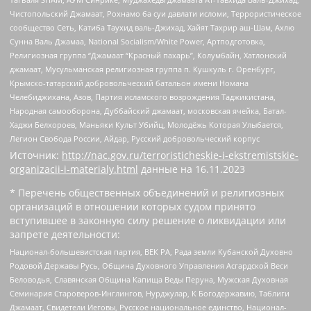
Чистопольский Джамаат, Рохнамо ба суи давлати исломи, Террористическое
сообщество Сеть, Катиба Таухид валь-Джихад, Хайят Тахрир аш-Шам, Ахлю
Сунна Валь Джамаа, National Socialism/White Power, Артподготовка,
Религиозная группа “Джамаат “Красный пахарь”, Колумбайн, Хатлонский
джамаат, Мусульманская религиозная группа п. Кушкуль г. Оренбург,
Крымско-татарский добровольческий батальон имени Номана
Челебиджихана, Азов, Партия исламского возрождения Таджикистана,
Народная самооборона, Дуббайский джамаат, московская ячейка, Батал-
Хаджи Белхороев, Маньяки Культ Убийц, Молодёжь Которая Улыбается,
Легион Свобода России, Айдар, Русский добровольческий корпус
Источник:
http://nac.gov.ru/terroristicheskie-i-ekstremistskie-
organizacii-i-materialy.html
данные на
16.11.2023
* Перечень общественных объединений и религиозных
организаций в отношении которых судом принято
вступившее в законную силу решение о ликвидации или
запрете деятельности:
Национал-большевистская партия, ВЕК РА, Рада земли Кубанской Духовно
Родовой Державы Русь, Община Духовного Управления Асгардской Веси
Беловодья, Славянская Община Капища Веды Перуна, Мужская Духовная
Семинария Староверов-Инглингов, Нурджулар, К Богодержавию, Таблиги
Джамаат, Свидетели Иеговы, Русское национальное единство, Национал-