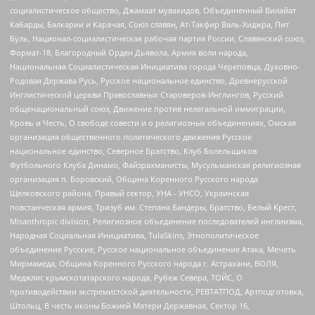
социалистическое общество, Джамаат мувахидов, Объединенный Вилайат
Кабарды, Балкарии и Карачая, Союз славян, Ат-Такфир Валь-Хиджра, Пит
Буль, Национал-социалистическая рабочая партия России, Славянский союз,
Формат-18, Благородный Орден Дьявола, Армия воли народа,
Национальная Социалистическая Инициатива города Череповца, Духовно-
Родовая Держава Русь, Русское национальное единство, Древнерусской
Инглистической церкви Православных Староверов-Инглингов, Русский
общенациональный союз, Движение против нелегальной иммиграции,
Кровь и Честь, О свободе совести и о религиозных объединениях, Омская
организация общественного политического движения Русское
национальное единство, Северное Братство, Клуб Болельщиков
Футбольного Клуба Динамо, Файзрахманисты, Мусульманская религиозная
организация п. Боровский, Община Коренного Русского народа
Щелковского района, Правый сектор, УНА - УНСО, Украинская
повстанческая армия, Тризуб им. Степана Бандеры, Братство, Белый Крест,
Misanthropic division, Религиозное объединение последователей инглиизма,
Народная Социальная Инициатива, TulaSkins, Этнополитическое
объединение Русские, Русское национальное объединение Атака, Мечеть
Мирмамеда, Община Коренного Русского народа г. Астрахани, ВОЛЯ,
Меджлис крымскотатарского народа, Рубеж Севера, ТОЙС, О
противодействии экстремистской деятельности, РЕВТАТПОД, Артподготовка,
Штольц, В честь иконы Божией Матери Державная, Сектор 16,