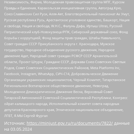
Независимость, Фирма, Молодежная правозащитная группа МПГ, Курсом
Правды и Единения, Каракольская инициативная группа, Автоград Крю,
Союз Славянских Сил Руси, Алля-Аят, Благотворительный пансионат Ак Умут,
Русская республика Русь, Арестантское уголовное единство, Башкорт, Нация
и свобода, Нация и свобода, W.H.С., Фалунь Дафа, Иртыш Ultras, Русский
Патриотический клуб-Новокузнецк/РПК, Сибирский державный союз, Фонд
борьбы с коррупцией, Фонд защиты прав граждан, Штабы Навального,
Совет граждан СССР Прикубанского округа г. Краснодара, Мужское
государство, Народное объединение русского движения, Народное
движение Адат, Народный совет граждан РСФСР СССР Архангельской
области, Проект Штурм, Граждане СССР, Держава Союз Советских Светлых
Родов, Совет Советских Социалистических Районов, Meta Platforms Inc,
Facebook, Instagram, WhatsApp, СИЧ-С14, Добровольческое Движение
Организации украинских националистов, Черный Комитет, Татарстанское
Региональное Всетатарское общественное движение, Невоград,
Молодежное Демократическое Движение Весна, Верховный Совет
Татарской Автономной Советской Социалистической Республики, Конгресс
ойрат-калмыцкого народа, Исполнительный комитет совета народных
депутатов Красноярского края, Этническое национальное объединение,
ЛГБТ, Я.МЫ Сергей Фургал
Источник:
https://minjust.gov.ru/ru/documents/7822/
данные
на
03.05.2024