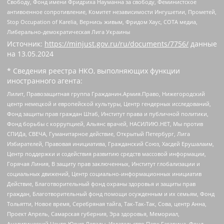
Свободу, Фонд имени Фридриха Науманна за свободу, Феминистское
антивоенное сопротивление, Комитет независимости Ингушетии, Прометей,
Stop Occupation of Karelia, Вернись живым, Фридом Хаус, СОТА медиа,
Либерально-демократическая Лига Украины
Источник:
https://minjust.gov.ru/ru/documents/7756/
данные
на
13.05.2024
* Сведения реестра НКО, выполняющих функции
иностранного агента:
Лилит, Правозащитная группа Гражданин.Армия.Право, Нижегородский
центр немецкой и европейской культуры, Центр гендерных исследований,
Фонд защиты прав граждан Штаб, Институт права и публичной политики,
Фонд борьбы с коррупцией, Альянс врачей, НАСИЛИЮ.НЕТ, Мы против
СПИДа, СВЕЧА, Гуманитарное действие, Открытый Петербург, Лига
Избирателей, Правовая инициатива, Гражданский Союз, Хасдей Ерушалаим,
Центр поддержки и содействия развитию средств массовой информации,
Горячая Линия, В защиту прав заключенных, Институт глобализации и
социальных движений, Центр социально-информационных инициатив
Действие, Благотворительный фонд охраны здоровья и защиты прав
граждан, Благотворительный фонд помощи осужденным и их семьям, Фонд
Тольятти, Новое время, Серебряная тайга, Так-Так-Так, Сова, центр Анна,
Проект Апрель, Самарская губерния, Эра здоровья, Мемориал,
Аналитический Центр Юрия Левады, Издательство Парк Гагарина, Фонд