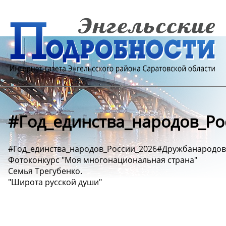
#Год_единства_народов_Р
#Год_единства_народов_России_2026#Дружбанарод
Фотоконкурс "Моя многонациональная страна"
Семья Трегубенко.
"Широта русской души"