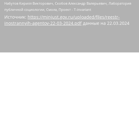
Источник:
https://minjust.gov.ru/uploaded/files/reestr-
inostrannyih-agentov-22-03-2024.pdf
данные на
22.03.2024