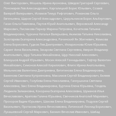
Олег Викторович, Мошель Ирина Ароновна, Шведов Григорий Сергеевич,
Пономарев Лев Александрович, Каргалицкий Борис Юльевич, Созаев
Валерий Валерьевич, Исламов Тимур Рифгатович, Романова Ольга
Евгеньевна, Щаров Сергей Алексадрович, Цирульников Борис Альбертович,
Гасан Ольга Павловна, Паутов Юрий Анатольевич, Верховский Александр
Маркович, Пислакова-Паркер Марина Петровна, Кочеткова Татьяна
Владимировна, Чуркина Наталья Валерьевна, Акимова Татьяна Николаевна,
Золотарева Екатерина Александровна, Рачинский Ян Збигневич, Жемкова
Елена Борисовна, Гудков Лев Дмитриевич, Илларионова Юлия Юрьевна,
Саранг Анна Васильевна, Захарова Светлана Сергеевна, Аверин Владимир
Анатольевич, Щур Татьяна Михайловна, Щур Николай Алексеевич,
Блинушов Андрей Юрьевич, Мосин Алексей Геннадьевич, Гефтер Валентин
Михайлович, Симонов Алексей Кириллович, Флиге Ирина Анатольевна,
Мельникова Валентина Дмитриевна, Вититинова Елена Владимировна,
Баженова Светлана Куприяновна, Максимов Сергей Владимирович, Беляев
Сергей Иванович, Голубева Елена Николаевна, Ганнушкина Светлана
Алексеевна, Закс Елена Владимировна, Буртина Елена Юрьевна, Гендель
Людмила Залмановна, Кокорина Екатерина Алексеевна, Шуманов Илья
Вячеславович, Арапова Галина Юрьевна, Свечников Анатолий Мариевич,
Прохоров Вадим Юрьевич, Шахова Елена Владимировна, Подузов Сергей
Васильевич, Протасова Ирина Вячеславовна, Литинский Леонид Борисович,
Лукашевский Сергей Маркович, Бахмин Вячеслав Иванович, Шабад