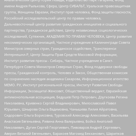
имени Андрея Рылькова, Сфера, Центр СИБАЛЬТ, Уральская правозащитная
группа, Женщины Евразии, Институт прав человека, Фонд защиты гласности,
Российский исследовательский центр по правам человека,
Дальневосточный центр развития гражданских инициатив и социального
партнерства, Гражданское действие, Центр независимых социологических
исследований, Сутяжник, АКАДЕМИЯ ПО ПРАВАМ ЧЕЛОВЕКА, Центр развития
некоммерческих организаций, Частное учреждение в Калининграде Совета
Министров северных стран, Гражданское содействие, Трансперенси
Интернешнл-Р, Центр Защиты Прав Средств Массовой Информации,
Институт развития прессы - Сибирь, Частное учреждение в Санкт-
Петербурге Совета Министров Северных Стран, Фонд поддержки свободы
прессы, Гражданский контроль, Человек и Закон, Общественная комиссия
по сохранению наследия академика Сахарова, Информационное агентство
МЕМО. РУ, Институт региональной прессы, Институт Развития Свободы
Информации, Экозащита!-Женсовет, Общественный вердикт, Евразийская
антимонопольная ассоциация, Бедушев Петр Петрович, Дзугкоева Регина
Николаевна, Кривенко Сергей Владимирович, Милославский Павел
Юрьевич, Шнырова Ольга Вадимовна, Чанышева Лилия Айратовна,
Сидорович Ольга Борисовна, Туровский Александр Алексеевич, Васильева
Анастасия Евгеньевна, Ривина Анна Валерьевна, Бойко Анатолий
Николаевич, Дугин Сергей Георгиевич, Пивоваров Андрей Сергеевич,
Аверин Виталий Евгеньевич, Барахоев Магомед Бекханович, Шарипков