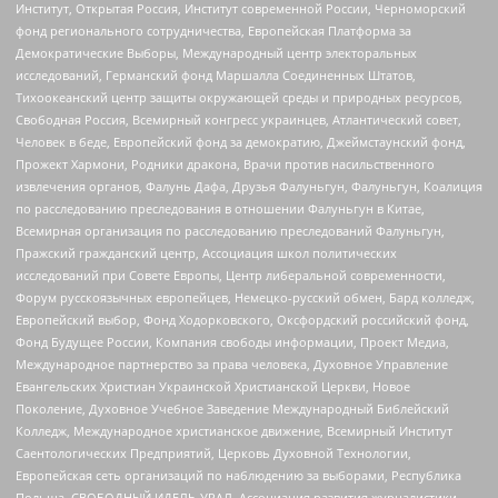
Институт, Открытая Россия, Институт современной России, Черноморский
фонд регионального сотрудничества, Европейская Платформа за
Демократические Выборы, Международный центр электоральных
исследований, Германский фонд Маршалла Соединенных Штатов,
Тихоокеанский центр защиты окружающей среды и природных ресурсов,
Свободная Россия, Всемирный конгресс украинцев, Атлантический совет,
Человек в беде, Европейский фонд за демократию, Джеймстаунский фонд,
Прожект Хармони, Родники дракона, Врачи против насильственного
извлечения органов, Фалунь Дафа, Друзья Фалуньгун, Фалуньгун, Коалиция
по расследованию преследования в отношении Фалуньгун в Китае,
Всемирная организация по расследованию преследований Фалуньгун,
Пражский гражданский центр, Ассоциация школ политических
исследований при Совете Европы, Центр либеральной современности,
Форум русскоязычных европейцев, Немецко-русский обмен, Бард колледж,
Европейский выбор, Фонд Ходорковского, Оксфордский российский фонд,
Фонд Будущее России, Компания свободы информации, Проект Медиа,
Международное партнерство за права человека, Духовное Управление
Евангельских Христиан Украинской Христианской Церкви, Новое
Поколение, Духовное Учебное Заведение Международный Библейский
Колледж, Международное христианское движение, Всемирный Институт
Саентологических Предприятий, Церковь Духовной Технологии,
Европейская сеть организаций по наблюдению за выборами, Республика
Польша, СВОБОДНЫЙ ИДЕЛЬ-УРАЛ, Ассоциация развития журналистики,