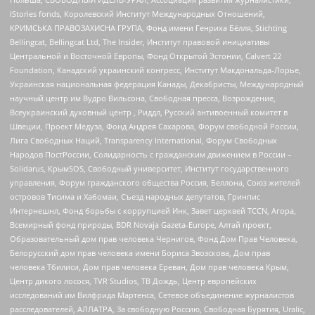
IStories fonds, Королевский Институт Международных Отношений,
КРИМСЬКА ПРАВОЗАХИСНА ГРУПА, Фонд имени Генриха Бёлля, Stichting
Bellingcat, Bellingcat Ltd, The Insider, Институт правовой инициативы
Центральной и Восточной Европы, Фонд Открытой Эстонии, Calvert 22
Foundation, Канадский украинский конгресс, Институт Макдональда-Лорье,
Украинская национальная федерация Канады, Декабристы, Международный
научный центр им Вудро Вильсона, Свободная пресса, Возрождение,
Всеукраинский духовный центр , Риддл, Русский антивоенный комитет в
Швеции, Проект Медуза, Фонд Андрея Сахарова, Форум свободной России,
Лига Свободных Наций, Transparеncy International, Форум Свободных
Народов ПостРоссии, Солидарность с гражданским движением в России –
Solidarus, КрымSOS, Свободный университет, Институт государственного
управления, Форум гражданского общества Россия, Беллона, Союз жителей
островов Тисима и Хабомаи, Съезд народных депутатов, Гринпис
Интернешнл, Фонд борьбы с коррупцией Инк, Завет церквей TCCN, Агора,
Всемирный фонд природы, BDR Novaja Gazeta-Europe, Алтай проект,
Образовательный дом прав человека Чернигов, Фонд Дом Прав Человека,
Белорусский дом прав человека имени Бориса Звозскова, Дом прав
человека Тбилиси, Дом прав человека Ереван, Дом прав человека Крым,
Центр дикого лосося, TVR Studios, ТВ Дождь, Центр европейских
исследований им Вилфрида Мартенса, Сетевое объединение журналистов
расследователей, АЛЛАТРА, За свободную Россию, Свободная Бурятия, Uralic,