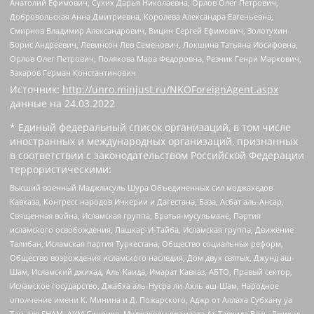
Анатолий Ефимович, Сухих Дарья Николаевна, Орлов Олег Петрович,
Добровольская Анна Дмитриевна, Королева Александра Евгеньевна,
Смирнов Владимир Александрович, Вицин Сергей Ефимович, Золотухин
Борис Андреевич, Левинсон Лев Семенович, Локшина Татьяна Иосифовна,
Орлов Олег Петрович, Полякова Мара Федоровна, Резник Генри Маркович,
Захаров Герман Константинович
Источник:
http://unro.minjust.ru/NKOForeignAgent.aspx
данные на
24.03.2022
* Единый федеральный список организаций, в том числе
иностранных и международных организаций, признанных
в соответствии с законодательством Российской Федерации
террористическими:
Высший военный Маджлисуль Шура Объединенных сил моджахедов
Кавказа, Конгресс народов Ичкерии и Дагестана, База, Асбат аль-Ансар,
Священная война, Исламская группа, Братья-мусульмане, Партия
исламского освобождения, Лашкар-И-Тайба, Исламская группа, Движение
Талибан, Исламская партия Туркестана, Общество социальных реформ,
Общество возрождения исламского наследия, Дом двух святых, Джунд аш-
Шам, Исламский джихад, Аль-Каида, Имарат Кавказ, АБТО, Правый сектор,
Исламское государство, Джабха аль-Нусра ли-Ахль аш-Шам, Народное
ополчение имени К. Минина и Д. Пожарского, Аджр от Аллаха Субхану уа
Тагьаля SHAM, АУМ Синрике, Муджахеды джамаата Ат-Тавхида Валь-Джихад,