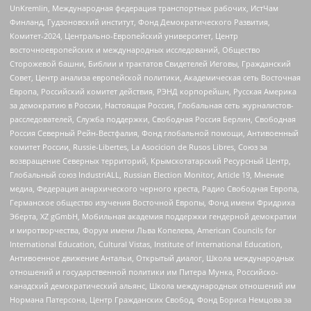
UnKremlin, Международная федерация транспортных рабочих, ИстЧам
Финланд, Гудзоновский институт, Фонд Демократического Развития,
Комитет-2024, Центрально-Европейский университет, Центр
восточноевропейских и международных исследований, Общество
Сторожевой башни, Библии и трактатов Свидетелей Иеговы, Гражданский
Совет, Центр анализа европейской политики, Академическая сеть Восточная
Европа, Российский комитет действия, РЭНД корпорейшн, Русская Америка
за демократию в России, Настоящая Россия, Глобальная сеть журналистов-
расследователей, Служба поддержки, Свободная Россия Берлин, Свободная
Россия Северный Рейн-Вестфалия, Фонд глобальной помощи, Антивоенный
комитет России, Russie-Libertes, La Asocicion de Rusos Libres, Союз за
возвращение Северных территорий, Крымскотатарский Ресурсный Центр,
Глобальный союз IndustriALL, Russian Election Monitor, Article 19, Мнение
медиа, Федерация анархического черного креста, Радио Свободная Европа,
Германское общество изучения Восточной Европы, Фонд имени Фридриха
Эберта, XZ gGmbH, Мобильная академия поддержки гендерной демократии
и миротворчества, Форум имени Льва Копелева, American Councils for
International Education, Cultural Vistas, Institute of International Education,
Антивоенное движение Антальи, Открытый диалог, Школа международных
отношений и государственной политики им Питера Мунка, Российско-
канадский демократический альянс, Школа международных отношений им
Нормана Патерсона, Центр Гражданских Свобод, Фонд Бориса Немцова за