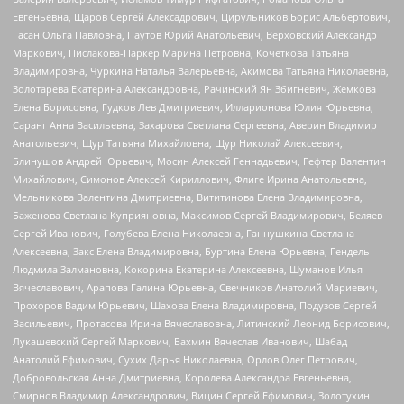
Евгеньевна, Щаров Сергей Алексадрович, Цирульников Борис Альбертович,
Гасан Ольга Павловна, Паутов Юрий Анатольевич, Верховский Александр
Маркович, Пислакова-Паркер Марина Петровна, Кочеткова Татьяна
Владимировна, Чуркина Наталья Валерьевна, Акимова Татьяна Николаевна,
Золотарева Екатерина Александровна, Рачинский Ян Збигневич, Жемкова
Елена Борисовна, Гудков Лев Дмитриевич, Илларионова Юлия Юрьевна,
Саранг Анна Васильевна, Захарова Светлана Сергеевна, Аверин Владимир
Анатольевич, Щур Татьяна Михайловна, Щур Николай Алексеевич,
Блинушов Андрей Юрьевич, Мосин Алексей Геннадьевич, Гефтер Валентин
Михайлович, Симонов Алексей Кириллович, Флиге Ирина Анатольевна,
Мельникова Валентина Дмитриевна, Вититинова Елена Владимировна,
Баженова Светлана Куприяновна, Максимов Сергей Владимирович, Беляев
Сергей Иванович, Голубева Елена Николаевна, Ганнушкина Светлана
Алексеевна, Закс Елена Владимировна, Буртина Елена Юрьевна, Гендель
Людмила Залмановна, Кокорина Екатерина Алексеевна, Шуманов Илья
Вячеславович, Арапова Галина Юрьевна, Свечников Анатолий Мариевич,
Прохоров Вадим Юрьевич, Шахова Елена Владимировна, Подузов Сергей
Васильевич, Протасова Ирина Вячеславовна, Литинский Леонид Борисович,
Лукашевский Сергей Маркович, Бахмин Вячеслав Иванович, Шабад
Анатолий Ефимович, Сухих Дарья Николаевна, Орлов Олег Петрович,
Добровольская Анна Дмитриевна, Королева Александра Евгеньевна,
Смирнов Владимир Александрович, Вицин Сергей Ефимович, Золотухин