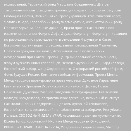
исследований, Германский фонд Маршалла Соединенных Штатов,
Тихоокеанский центр защиты окружающей среды и природных ресурсов,
Свободная Россия, Всемирный конгресс украинцев, Атлантический совет,
Человек в беде, Европейский фонд за демократию, Джеймстаунский фонд,
Прожект Хармони, Родники дракона, Врачи против насильственного
извлечения органов, Фалунь Дафа, Друзья Фалуньгун, Фалуньгун, Коалиция
по расследованию преследования в отношении Фалуньгун в Китае,
Всемирная организация по расследованию преследований Фалуньгун,
Пражский гражданский центр, Ассоциация школ политических
исследований при Совете Европы, Центр либеральной современности,
Форум русскоязычных европейцев, Немецко-русский обмен, Бард колледж,
Европейский выбор, Фонд Ходорковского, Оксфордский российский фонд,
Фонд Будущее России, Компания свободы информации, Проект Медиа,
Международное партнерство за права человека, Духовное Управление
Евангельских Христиан Украинской Христианской Церкви, Новое
Поколение, Духовное Учебное Заведение Международный Библейский
Колледж, Международное христианское движение, Всемирный Институт
Саентологических Предприятий, Церковь Духовной Технологии,
Европейская сеть организаций по наблюдению за выборами, Республика
Польша, СВОБОДНЫЙ ИДЕЛЬ-УРАЛ, Ассоциация развития журналистики,
IStories fonds, Королевский Институт Международных Отношений,
КРИМСЬКА ПРАВОЗАХИСНА ГРУПА, Фонд имени Генриха Бёлля, Stichting