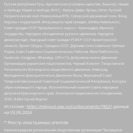
Русская республика Русь, Арестантское уголовное единство, Башкорт, Нация
и свобода, Нация и свобода, W.H.С., Фалунь Дафа, Иртыш Ultras, Русский
Патриотический клуб-Новокузнецк/РПК, Сибирский державный союз, Фонд
борьбы с коррупцией, Фонд защиты прав граждан, Штабы Навального,
Совет граждан СССР Прикубанского округа г. Краснодара, Мужское
государство, Народное объединение русского движения, Народное
движение Адат, Народный совет граждан РСФСР СССР Архангельской
области, Проект Штурм, Граждане СССР, Держава Союз Советских Светлых
Родов, Совет Советских Социалистических Районов, Meta Platforms Inc,
Facebook, Instagram, WhatsApp, СИЧ-С14, Добровольческое Движение
Организации украинских националистов, Черный Комитет, Татарстанское
Региональное Всетатарское общественное движение, Невоград,
Молодежное Демократическое Движение Весна, Верховный Совет
Татарской Автономной Советской Социалистической Республики, Конгресс
ойрат-калмыцкого народа, Исполнительный комитет совета народных
депутатов Красноярского края, Этническое национальное объединение,
ЛГБТ, Я.МЫ Сергей Фургал
Источник:
https://minjust.gov.ru/ru/documents/7822/
данные
на
03.05.2024
* Реестр иностранных агентов:
Калининградская региональная общественная организация "Экозащита!-Женсовет", Фонд содействия защите прав и свобод граждан "Общественный вердикт", Фонд "Институт Развития Свободы Информации", Частное учреждение "Информационное агентство МЕМО. РУ", Региональная общественная организация "Общественная комиссия по сохранению наследия академика Сахарова", Фонд поддержки свободы прессы, Санкт-Петербургская общественная правозащитная организация "Гражданский контроль", Межрегиональная общественная организация "Информационно-просветительский центр "Мемориал", Региональный Фонд "Центр Защиты Прав Средств Массовой Информации", с 05.12.2023 Фонд "Центр Защиты Прав Средств массовой информации", Региональная общественная благотворительная организация помощи беженцам и мигрантам "Гражданское содействие", Негосударственное образовательное учреждение дополнительного профессионального образования (повышение квалификации) специалистов "АКАДЕМИЯ ПО ПРАВАМ ЧЕЛОВЕКА", Свердловская региональная общественная организация "Сутяжник", Автономная некоммерческая организация "Центр независимых социологических исследований", Союз общественных объединений "Российский исследовательский центр по правам человека", Региональное общественное учреждение научно-информационный центр "МЕМОРИАЛ", Некоммерческая организация "Фонд защиты гласности", Автономная некоммерческая организация "Институт прав человека", Городская общественная организация "Екатеринбургское общество "МЕМОРИАЛ", Городская общественная организация "Рязанское историко-просветительское и правозащитное общество "Мемориал" (Рязанский Мемориал), Челябинский региональный орган общественной самодеятельности – женское общественное объединение "Женщины Евразии", Челябинский региональный орган общественной самодеятельности "Уральская правозащитная группа", Фонд содействия защите здоровья и социальной справедливости имени Андрея Рылькова, Автономная Некоммерческая Организация "Аналитический Центр Юрия Левады", Автономная некоммерческая организация социальной поддержки населения "Проект Апрель", Региональная общественная организация помощи женщинам и детям, находящимся в кризисной ситуации "Информационно-методический центр "Анна", Фонд содействия развитию массовых коммуникаций и правовому просвещению "Так-так-Так", Фонд содействия устойчивому развитию "Серебряная тайга", Свердловский региональный общественный фонд социальных проектов "Новое время", "Idel.Реалии", Кавказ.Реалии, Крым.Реалии, Телеканал Настоящее Время, Татаро-башкирская служба Радио Свобода (Azatliq Radiosi), Радио Свободная Европа/Радио Свобода (PCE/PC), "Сибирь.Реалии", "Фактограф", Благотворительный фонд помощи осужденным и их семьям, Автономная некоммерческая организация "Институт глобализации и социальных движений", Фонд "В защиту прав заключенных", Частное учреждение "Центр поддержки и содействия развитию средств массовой информации", Пензенский региональный общественный благотворительный фонд "Гражданский союз", "Север.Реалии", Некоммерческая организация Фонд "Правовая инициатива", Общество с ограниченной ответственностью "Радио Свободная Европа/Радио Свобода", Чешское информационное агентство "MEDIUM-ORIENT", Красноярская региональная общественная организация "Мы против СПИДа", Камалягин Денис Николаевич, Маркелов Сергей Евгеньевич, Пономарев Лев Александрович, Савицкая Людмила Алексеевна, Автономная некоммерческая организация "Центр по работе с проблемой насилия "НАСИЛИЮ.НЕТ", Межрегиональный профессиональный союз работников здравоохранения "Альянс врачей", Юридическое лицо, зарегистрированное в Латвийской Республике, SIA "Medusa Project" (регистрационный номер 40103797863, дата регистрации 10.06.2014), Некоммерческая организация "Фонд по борьбе с коррупцией", Автономная некоммерческая организация "Институт права и публичной политики", Баданин Роман Сергеевич, Гликин Максим Александрович, Железнова Мария Михайловна, Лукьянова Юлия Сергеевна, Маетная Елизавета Витальевна, Маняхин Петр Борисович, Чуракова Ольга Владимировна, Ярош Юлия Петровна, Юридическое лицо "The Insider SIA", зарегистрированное в Риге, Латвийская Республика (дата регистрации 26.06.2015), являющееся администратором доменного имени интернет-издания "The Insider SIA", https://theins.ru, Постернак Алексей Евгеньевич, Рубин Михаил Аркадьевич, Анин Роман Александрович, Юридическое лицо Istories fonds, зарегистрированное в Латвийской Республике (регистрационный номер 50008295751, дата регистрации 24.02.2020), Великовский Дмитрий Александрович, Долинина Ирина Николаевна, Мароховская Алеся Алексеевна, Шлейнов Роман Юрьевич, Шмагун Олеся Валентиновна, Общество с ограниченной ответственностью "Альтаир 2021", Общество с ограниченной ответственностью "Вега 2021", Общество с ограниченной ответственностью "Главный редактор 2021", Общество с ограниченной ответственностью "Ромашки монолит", Важенков Артем Валерьевич, Ивановская областная общественная организация "Центр гендерных исследований", Гурман Юрий Альбертович, Медиапроект "ОВД-Инфо", Егоров Владимир Владимирович, Жилинский Владимир Александрович, Общество с ограниченной ответственностью "ЗП", Иванова София Юрьевна, Карезина Инна Павловна, Кильтау Екатерина Викторовна, Петров Алексей Викторович, Пискунов Сергей Евгеньевич, Смирнов Сергей Сергеевич, Тихонов Михаил Сергеевич, Общество с ограниченной ответственностью "ЖУРНАЛИСТ-ИНОСТРАННЫЙ АГЕНТ", Арапова Галина Юрьевна, Вольтская Татьяна Анатольевна, Американская компания "Mason G.E.S. Anonymous Foundation" (США), являющаяся владельцем интернет-издания https://mnews.world/, Компания "Stichting Bellingcat", зарегистрированная в Нидерландах (дата регистрации 11.07.2018), Захаров Андрей Вячеславович, Клепиковская Екатерина Дмитриевна, Общество с ограниченной ответственностью "МЕМО", Перл Роман Александрович, Симонов Евгений Алексеевич, Соловьева Елена Анатольевна, Сотников Даниил Владимирович, Сурначева Елизавета Дмитриевна, Автономная некоммерческая организация по защите прав человека и информированию населения "Якутия – Наше Мнение", Общество с ограниченной ответственностью "Москоу диджитал медиа", с 26.01.2023 Общество с ограниченной ответственностью "Чайка Белые сады", Ветошкина Валерия Валерьевна, Заговора Максим Александрович, Межрегиональное общественное движение "Российская ЛГБТ - сеть", Оленичев Максим Владимирович, Павлов Иван Юрьевич, Скворцова Елена Сергеевна, Общество с ограниченной ответственностью "Как бы инагент", Кочетков Игорь Викторович, Общество с ограниченной ответственностью "Честные выборы", Еланчик Олег Александрович, Общество с ограниченной ответственностью "Нобелевский призыв", Гималова Регина Эмилевна, Григорьев Андрей Валерьевич, Григорьева Алина Александровна, Ассоциация по содействию защите прав призывников, альтернативнослужащих и военнослужащих "Правозащитная группа "Гражданин.Армия.Право", Хисамова Регина Фаритовна, Автономная некоммерческая организация по реализации социально-правовых программ "Лилит", Дальневосточное общественное движение "Маяк", Санкт-Петербургская ЛГБТ-инициативная группа "Выход", Инициативная группа ЛГБТ+ "Реверс", Алексеев Андрей Викторович, Бекбулатова Таисия Львовна, Беляев Иван Михайлович, Владыкина Елена Сергеевна, Гельман Марат Александрович, Никульшина Вероника Юрьевна, Толоконникова Надежда Андреевна, Шендерович Виктор Анатольевич, Общество с ограниченной ответственностью "Данное сообщение", Общество с ограниченной ответственностью Издательский дом "Новая глава", Айнбиндер Александра Александровна, Московский комьюнити-центр для ЛГБТ+инициатив, Благотворительный фонд развития филантропии, Deutsche Welle (Германия, Kurt-Schumacher-Strasse 3, 53113 Bonn), Борзунова Мария Михайловна, Воробьев Виктор Викторович, Голубева Анна Львовна, Константинова Алла Михайловна, Малкова Ирина Владимировна, Мурадов Мурад Абдулгалимович, Осетинская Елизавета Николаевна, Понасенков Евгений Николаевич, Ганапольский Матвей Юрьевич, Киселев Евгений Алексеевич, Борухович Ирина Григорьевна, Дремин Иван Тимофеевич, Дубровский Дмитрий Викторович, Красноярская региональная общественная организация поддержки и развития альтернативных образовательных технологий и межкультурных коммуникаций "ИНТЕРРА", Маяковская Екатерина Алексеевна, Фейгин Марк Захарович, Филимонов Андрей Викторович, Дзугкоева Регина Николаевна, Доброхотов Роман Александрович, Дудь Юрий Александрович, Елкин Сергей Владимирович, Кругликов Кирилл Игоревич, Сабунаева Мария Леонидовна, Семенов Алексей Владимирович, Шаинян Карен Багратович, Шульман Екатерина Михайловна, Асафьев Артур Валерьевич, Вахштайн Виктор Семенович, Венедиктов Алексей Алексеевич, Лушникова Екатерина Евгеньевна, Волков Леонид Михайлович, Невзоров Александр Глебович, Пархоменко Сергей Борисович, Сироткин Ярослав Николаевич, Кара-Мурза Владимир Владимирович, Баранова Наталья Владимировна, Гозман Леонид Яковлевич, Кагарлицкий Борис Юльевич, Климарев Михаил Валерьевич, Милов Владимир Станиславович, Автономная некоммерческая организация Краснодарский центр современного искусства "Типография", Моргенштерн Алишер Тагирович, Соболь Любовь Эдуардовна, Общество с ограниченной ответственностью "ЛИЗА НОРМ", Каспаров Гарри Кимович, Ходорковский Михаил Борисович, Общество с ограниченной ответственностью "Апрельские тезисы", Данилович Ирина Брониславовна, Кашин Олег Владимирович, Петров Николай Владимирович, Пивоваров Алексей Владимирович, Соколов Михаил Владимирович, Цветкова Юлия Владимировна, Чичваркин Евгений Александрович, Комитет против пыток/Команда против пыток, Общество с ограниченной ответственностью "Первый научный", Общество с ограниченной ответственностью "Вертолет и ко", Белоцерковская Вероника Борисовна, Кац Максим Евгеньевич, Лазарева Татьяна Юрьевна, Шаведдинов Руслан Табризович, Яшин Илья Валерьевич, Общество с ограниченной ответственностью "Иноагент ААВ", Алешковский Дмитрий Петрович, Альбац Евгения Марковна, Быков Дмитрий Львович, Галямина Юлия Евгеньевна, Лойко Сергей Леонидович, Мартынов Кирилл Константинович, Медведев Сергей Александрович, Крашенинников Федор Геннадиевич, Гордеева Катерина Вл