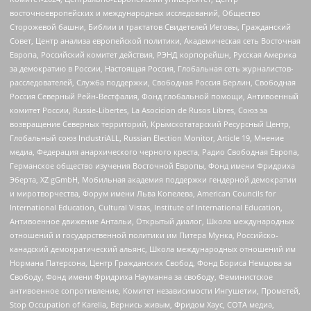
восточноевропейских и международных исследований, Общество
Сторожевой башни, Библии и трактатов Свидетелей Иеговы, Гражданский
Совет, Центр анализа европейской политики, Академическая сеть Восточная
Европа, Российский комитет действия, РЭНД корпорейшн, Русская Америка
за демократию в России, Настоящая Россия, Глобальная сеть журналистов-
расследователей, Служба поддержки, Свободная Россия Берлин, Свободная
Россия Северный Рейн-Вестфалия, Фонд глобальной помощи, Антивоенный
комитет России, Russie-Libertes, La Asocicion de Rusos Libres, Союз за
возвращение Северных территорий, Крымскотатарский Ресурсный Центр,
Глобальный союз IndustriALL, Russian Election Monitor, Article 19, Мнение
медиа, Федерация анархического черного креста, Радио Свободная Европа,
Германское общество изучения Восточной Европы, Фонд имени Фридриха
Эберта, XZ gGmbH, Мобильная академия поддержки гендерной демократии
и миротворчества, Форум имени Льва Копелева, American Councils for
International Education, Cultural Vistas, Institute of International Education,
Антивоенное движение Антальи, Открытый диалог, Школа международных
отношений и государственной политики им Питера Мунка, Российско-
канадский демократический альянс, Школа международных отношений им
Нормана Патерсона, Центр Гражданских Свобод, Фонд Бориса Немцова за
Свободу, Фонд имени Фридриха Науманна за свободу, Феминистское
антивоенное сопротивление, Комитет независимости Ингушетии, Прометей,
Stop Occupation of Karelia, Вернись живым, Фридом Хаус, СОТА медиа,