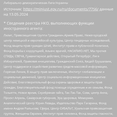
Либерально-демократическая Лига Украины
Источник:
https://minjust.gov.ru/ru/documents/7756/
данные
на
13.05.2024
* Сведения реестра НКО, выполняющих функции
иностранного агента:
Лилит, Правозащитная группа Гражданин.Армия.Право, Нижегородский
центр немецкой и европейской культуры, Центр гендерных исследований,
Фонд защиты прав граждан Штаб, Институт права и публичной политики,
Фонд борьбы с коррупцией, Альянс врачей, НАСИЛИЮ.НЕТ, Мы против
СПИДа, СВЕЧА, Гуманитарное действие, Открытый Петербург, Лига
Избирателей, Правовая инициатива, Гражданский Союз, Хасдей Ерушалаим,
Центр поддержки и содействия развитию средств массовой информации,
Горячая Линия, В защиту прав заключенных, Институт глобализации и
социальных движений, Центр социально-информационных инициатив
Действие, Благотворительный фонд охраны здоровья и защиты прав
граждан, Благотворительный фонд помощи осужденным и их семьям, Фонд
Тольятти, Новое время, Серебряная тайга, Так-Так-Так, Сова, центр Анна,
Проект Апрель, Самарская губерния, Эра здоровья, Мемориал,
Аналитический Центр Юрия Левады, Издательство Парк Гагарина, Фонд
имени Андрея Рылькова, Сфера, Центр СИБАЛЬТ, Уральская правозащитная
группа, Женщины Евразии, Институт прав человека, Фонд защиты гласности,