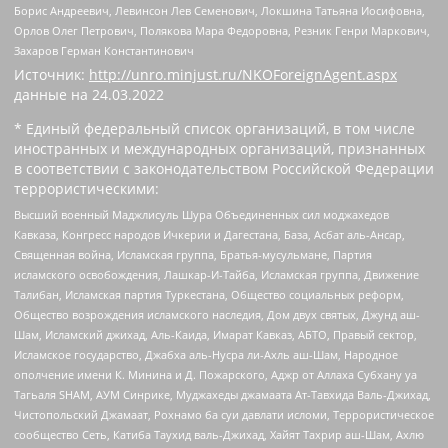
Борис Андреевич, Левинсон Лев Семенович, Локшина Татьяна Иосифовна,
Орлов Олег Петрович, Полякова Мара Федоровна, Резник Генри Маркович,
Захаров Герман Константинович
Источник:
http://unro.minjust.ru/NKOForeignAgent.aspx
данные на
24.03.2022
* Единый федеральный список организаций, в том числе
иностранных и международных организаций, признанных
в соответствии с законодательством Российской Федерации
террористическими:
Высший военный Маджлисуль Шура Объединенных сил моджахедов
Кавказа, Конгресс народов Ичкерии и Дагестана, База, Асбат аль-Ансар,
Священная война, Исламская группа, Братья-мусульмане, Партия
исламского освобождения, Лашкар-И-Тайба, Исламская группа, Движение
Талибан, Исламская партия Туркестана, Общество социальных реформ,
Общество возрождения исламского наследия, Дом двух святых, Джунд аш-
Шам, Исламский джихад, Аль-Каида, Имарат Кавказ, АБТО, Правый сектор,
Исламское государство, Джабха аль-Нусра ли-Ахль аш-Шам, Народное
ополчение имени К. Минина и Д. Пожарского, Аджр от Аллаха Субхану уа
Тагьаля SHAM, АУМ Синрике, Муджахеды джамаата Ат-Тавхида Валь-Джихад,
Чистопольский Джамаат, Рохнамо ба суи давлати исломи, Террористическое
сообщество Сеть, Катиба Таухид валь-Джихад, Хайят Тахрир аш-Шам, Ахлю