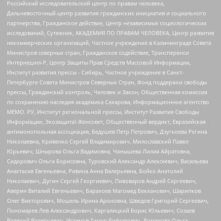
Российский исследовательский центр по правам человека,
Дальневосточный центр развития гражданских инициатив и социального
партнерства, Гражданское действие, Центр независимых социологических
исследований, Сутяжник, АКАДЕМИЯ ПО ПРАВАМ ЧЕЛОВЕКА, Центр развития
некоммерческих организаций, Частное учреждение в Калининграде Совета
Министров северных стран, Гражданское содействие, Трансперенси
Интернешнл-Р, Центр Защиты Прав Средств Массовой Информации,
Институт развития прессы - Сибирь, Частное учреждение в Санкт-
Петербурге Совета Министров Северных Стран, Фонд поддержки свободы
прессы, Гражданский контроль, Человек и Закон, Общественная комиссия
по сохранению наследия академика Сахарова, Информационное агентство
МЕМО. РУ, Институт региональной прессы, Институт Развития Свободы
Информации, Экозащита!-Женсовет, Общественный вердикт, Евразийская
антимонопольная ассоциация, Бедушев Петр Петрович, Дзугкоева Регина
Николаевна, Кривенко Сергей Владимирович, Милославский Павел
Юрьевич, Шнырова Ольга Вадимовна, Чанышева Лилия Айратовна,
Сидорович Ольга Борисовна, Туровский Александр Алексеевич, Васильева
Анастасия Евгеньевна, Ривина Анна Валерьевна, Бойко Анатолий
Николаевич, Дугин Сергей Георгиевич, Пивоваров Андрей Сергеевич,
Аверин Виталий Евгеньевич, Барахоев Магомед Бекханович, Шарипков
Олег Викторович, Мошель Ирина Ароновна, Шведов Григорий Сергеевич,
Пономарев Лев Александрович, Каргалицкий Борис Юльевич, Созаев
Валерий Валерьевич, Исламов Тимур Рифгатович, Романова Ольга