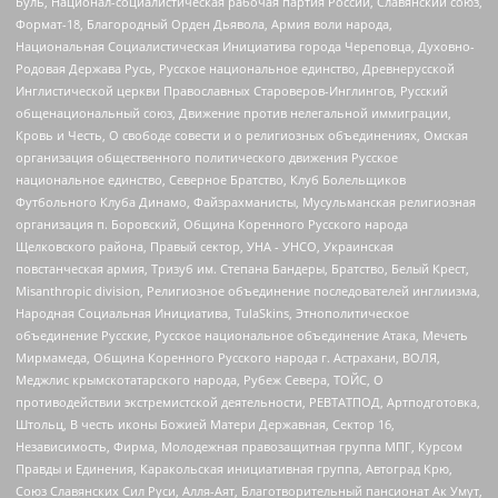
Буль, Национал-социалистическая рабочая партия России, Славянский союз,
Формат-18, Благородный Орден Дьявола, Армия воли народа,
Национальная Социалистическая Инициатива города Череповца, Духовно-
Родовая Держава Русь, Русское национальное единство, Древнерусской
Инглистической церкви Православных Староверов-Инглингов, Русский
общенациональный союз, Движение против нелегальной иммиграции,
Кровь и Честь, О свободе совести и о религиозных объединениях, Омская
организация общественного политического движения Русское
национальное единство, Северное Братство, Клуб Болельщиков
Футбольного Клуба Динамо, Файзрахманисты, Мусульманская религиозная
организация п. Боровский, Община Коренного Русского народа
Щелковского района, Правый сектор, УНА - УНСО, Украинская
повстанческая армия, Тризуб им. Степана Бандеры, Братство, Белый Крест,
Misanthropic division, Религиозное объединение последователей инглиизма,
Народная Социальная Инициатива, TulaSkins, Этнополитическое
объединение Русские, Русское национальное объединение Атака, Мечеть
Мирмамеда, Община Коренного Русского народа г. Астрахани, ВОЛЯ,
Меджлис крымскотатарского народа, Рубеж Севера, ТОЙС, О
противодействии экстремистской деятельности, РЕВТАТПОД, Артподготовка,
Штольц, В честь иконы Божией Матери Державная, Сектор 16,
Независимость, Фирма, Молодежная правозащитная группа МПГ, Курсом
Правды и Единения, Каракольская инициативная группа, Автоград Крю,
Союз Славянских Сил Руси, Алля-Аят, Благотворительный пансионат Ак Умут,