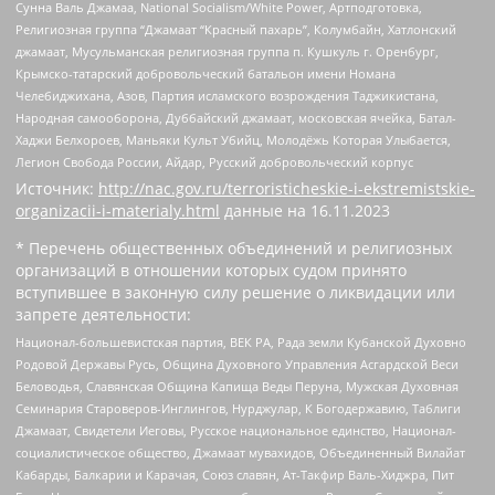
Сунна Валь Джамаа, National Socialism/White Power, Артподготовка,
Религиозная группа “Джамаат “Красный пахарь”, Колумбайн, Хатлонский
джамаат, Мусульманская религиозная группа п. Кушкуль г. Оренбург,
Крымско-татарский добровольческий батальон имени Номана
Челебиджихана, Азов, Партия исламского возрождения Таджикистана,
Народная самооборона, Дуббайский джамаат, московская ячейка, Батал-
Хаджи Белхороев, Маньяки Культ Убийц, Молодёжь Которая Улыбается,
Легион Свобода России, Айдар, Русский добровольческий корпус
Источник:
http://nac.gov.ru/terroristicheskie-i-ekstremistskie-
organizacii-i-materialy.html
данные на
16.11.2023
* Перечень общественных объединений и религиозных
организаций в отношении которых судом принято
вступившее в законную силу решение о ликвидации или
запрете деятельности:
Национал-большевистская партия, ВЕК РА, Рада земли Кубанской Духовно
Родовой Державы Русь, Община Духовного Управления Асгардской Веси
Беловодья, Славянская Община Капища Веды Перуна, Мужская Духовная
Семинария Староверов-Инглингов, Нурджулар, К Богодержавию, Таблиги
Джамаат, Свидетели Иеговы, Русское национальное единство, Национал-
социалистическое общество, Джамаат мувахидов, Объединенный Вилайат
Кабарды, Балкарии и Карачая, Союз славян, Ат-Такфир Валь-Хиджра, Пит