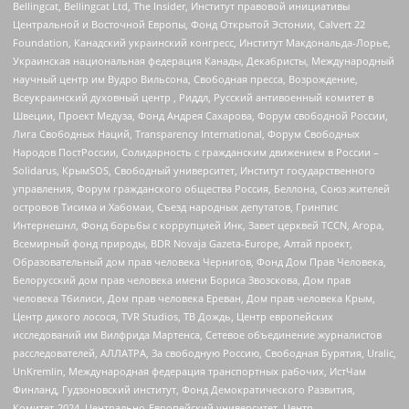
Bellingcat, Bellingcat Ltd, The Insider, Институт правовой инициативы
Центральной и Восточной Европы, Фонд Открытой Эстонии, Calvert 22
Foundation, Канадский украинский конгресс, Институт Макдональда-Лорье,
Украинская национальная федерация Канады, Декабристы, Международный
научный центр им Вудро Вильсона, Свободная пресса, Возрождение,
Всеукраинский духовный центр , Риддл, Русский антивоенный комитет в
Швеции, Проект Медуза, Фонд Андрея Сахарова, Форум свободной России,
Лига Свободных Наций, Transparеncy International, Форум Свободных
Народов ПостРоссии, Солидарность с гражданским движением в России –
Solidarus, КрымSOS, Свободный университет, Институт государственного
управления, Форум гражданского общества Россия, Беллона, Союз жителей
островов Тисима и Хабомаи, Съезд народных депутатов, Гринпис
Интернешнл, Фонд борьбы с коррупцией Инк, Завет церквей TCCN, Агора,
Всемирный фонд природы, BDR Novaja Gazeta-Europe, Алтай проект,
Образовательный дом прав человека Чернигов, Фонд Дом Прав Человека,
Белорусский дом прав человека имени Бориса Звозскова, Дом прав
человека Тбилиси, Дом прав человека Ереван, Дом прав человека Крым,
Центр дикого лосося, TVR Studios, ТВ Дождь, Центр европейских
исследований им Вилфрида Мартенса, Сетевое объединение журналистов
расследователей, АЛЛАТРА, За свободную Россию, Свободная Бурятия, Uralic,
UnKremlin, Международная федерация транспортных рабочих, ИстЧам
Финланд, Гудзоновский институт, Фонд Демократического Развития,
Комитет-2024, Центрально-Европейский университет, Центр