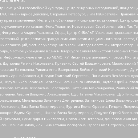
ого агента:
р немецкой и европейской культуры, Центр гендерных исследований, Фонд защи
ЧА, Гуманитарное действие, Открытый Петербург, Лига Избирателей, Правовая 
иту прав заключенных, Институт глобализации и социальных движений, Центр 
ужденным и их семьям, Фонд Тольятти, Новое время, Серебряная тайга, Так-Так-
, Фонд имени Андрея Рылькова, Сфера, Центр СИБАЛЬТ, Уральская правозащитна
невосточный центр развития гражданских инициатив и социального партнерства, 
 организаций, Частное учреждение в Калининграде Совета Министров северных 
бирь, Частное учреждение в Санкт-Петербурге Совета Министров Северных Стра
а, Информационное агентство МЕМО. РУ, Институт региональной прессы, Инсти
ч, Дзугкоева Регина Николаевна, Кривенко Сергей Владимирович, Милославски
настасия Евгеньевна, Ривина Анна Валерьевна, Бойко Анатолий Николаевич, Дуг
ошель Ирина Ароновна, Шведов Григорий Сергеевич, Пономарев Лев Александро
ч, Цирульников Борис Альбертович, Гасан Ольга Павловна, Паутов Юрий Анато
Акимова Татьяна Николаевна, Золотарева Екатерина Александровна, Рачинский Я
Сергеевна, Аверин Владимир Анатольевич, Щур Татьяна Михайловна, Щур Никола
Анатольевна, Мельникова Валентина Дмитриевна, Вититинова Елена Владимировн
 Алексеевна, Закс Елена Владимировна, Буртина Елена Юрьевна, Гендель Людмил
рохоров Вадим Юрьевич, Шахова Елена Владимировна, Подузов Сергей Васильеви
й Ефимович, Сухих Дарья Николаевна, Орлов Олег Петрович, Добровольская Анн
нсон Лев Семенович, Локшина Татьяна Иосифовна, Орлов Олег Петрович, Поляк