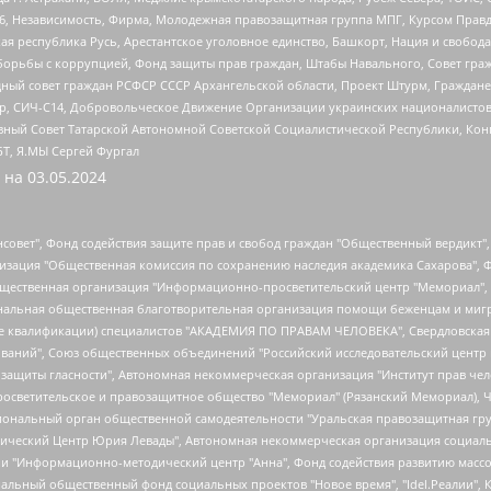
6, Независимость, Фирма, Молодежная правозащитная группа МПГ, Курсом Правд
ая республика Русь, Арестантское уголовное единство, Башкорт, Нация и свобода,
орьбы с коррупцией, Фонд защиты прав граждан, Штабы Навального, Совет гражд
ный совет граждан РСФСР СССР Архангельской области, Проект Штурм, Граждане 
tsApp, СИЧ-С14, Добровольческое Движение Организации украинских националисто
ный Совет Татарской Автономной Советской Социалистической Республики, Кон
БТ, Я.МЫ Сергей Фургал
 на
03.05.2024
мная некоммерческая организация "Центр по работе с проблемой насилия "НАСИЛИЮ.НЕТ", Межрегиональный профессиональный союз работников здравоохранения "Альянс врачей", Юридическое лицо, зарегистрированное в Латвийской Республике, SIA "Medusa Project" (регистрационный номер 40103797863, дата регистрации 10.06.2014), Некоммерческая организация "Фонд по борьбе с коррупцией", Автономная некоммерческая организация "Институт права и публичной политики", Баданин Роман Сергеевич, Гликин Максим Александрович, Железнова Мария Михайловна, Лукьянова Юлия Сергеевна, Маетная Елизавета Витальевна, Маняхин Петр Борисович, Чуракова Ольга Владимировна, Ярош Юлия Петровна, Юридическое лицо "The Insider SIA", зарегистрированное в Риге, Латвийская Республика (дата регистрации 26.06.2015), являющееся администратором доменного имени интернет-издания "The Insider SIA", https://theins.ru, Постернак Алексей Евгеньевич, Рубин Михаил Аркадьевич, Анин Роман Александрович, Юридическое лицо Istories fonds, зарегистрированное в Латвийской Республике (регистрационный номер 50008295751, дата регистрации 24.02.2020), Великовский Дмитрий Александрович, Долинина Ирина Николаевна, Мароховская Алеся Алексеевна, Шлейнов Роман Юрьевич, Шмагун Олеся Валентиновна, Общество с ограниченной ответственностью "Альтаир 2021", Общество с ограниченной ответственностью "Вега 2021", Общество с ограниченной ответственностью "Главный редактор 2021", Общество с ограниченной ответственностью "Ромашки монолит", Важенков Артем Валерьевич, Ивановская областная общественная организация "Центр гендерных исследований", Гурман Юрий Альбертович, Медиапроект "ОВД-Инфо", Егоров Владимир Владимирович, Жилинский Владимир Александрович, Общество с ограниченной ответственностью "ЗП", Иванова София Юрьевна, Карезина Инна Павловна, Кильтау Екатерина Викторовна, Петров Алексей Викторович, Пискунов Сергей Евгеньевич, Смирнов Сергей Сергеевич, Тихонов Михаил Сергеевич, Общество с ограниченной ответственностью "ЖУРНАЛИСТ-ИНОСТРАННЫЙ АГЕНТ", Арапова Галина Юрьевна, Вольтская Татьяна Анатольевна, Американская компания "Mason G.E.S. Anonymous Foundation" (США), являющаяся владельцем интернет-издания https://mnews.world/, Компания "Stichting Bellingcat", зарегистрированная в Нидерландах (дата регистрации 11.07.2018), Захаров Андрей Вячеславович, Клепиковская Екатерина Дмитриевна, Общество с ограниченной ответственностью "МЕМО", Перл Роман Александрович, Симонов Евгений Алексеевич, Соловьева Елена Анатольевна, Сотников Даниил Владимирович, Сурначева Елизавета Дмитриевна, Автономная некоммерческая организация по защите прав человека и информированию населения "Якутия – Наше Мнение", Общество с ограниченной ответственностью "Москоу диджитал медиа", с 26.01.2023 Общество с ограниченной ответственностью "Чайка Белые сады", Ветошкина Валерия Валерьевна, Заговора Максим Александрович, Межрегиональное общественное движение "Российская ЛГБТ - сеть", Оленичев Максим Владимирович, Павлов Иван Юрьевич, Скворцова Елена Сергеевна, Общество с ограниченной ответственностью "Как бы инагент", Кочетков Игорь Викторович, Общество с ограниченной ответственностью "Честные выборы", Еланчик Олег Александрович, Общество с ограниченной ответственностью "Нобелевский призыв", Гималова Регина Эмилевна, Григорьев Андрей Валерьевич, Григорьева Алина Александровна, Ассоциация по содействию защите прав призывников, альтернативнослужащих и военнослужащих "Правозащитная группа "Гражданин.Армия.Право", Хисамова Регина Фаритовна, Автономная некоммерческая организация по реализации социально-правовых программ "Лилит", Дальн