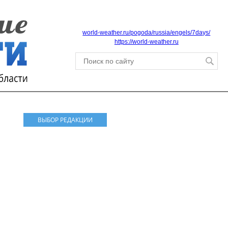
world-weather.ru/pogoda/russia/engels/7days/
https://world-weather.ru
ВЫБОР РЕДАКЦИИ