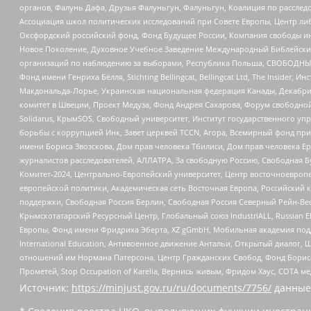
органов, Фалунь Дафа, Друзья Фалуньгун, Фалуньгун, Коалиция по рассле
Ассоциация школ политических исследований при Совете Европы, Центр ли
Оксфордский российский фонд, Фонд Будущее России, Компания свободы ин
Новое Поколение, Духовное Учебное Заведение Международный Библейский
организаций по наблюдению за выборами, Республика Польша, СВОБОДНЫЙ
Фонд имени Генриха Бёлля, Stichting Bellingcat, Bellingcat Ltd, The Inside
Макдональда-Лорье, Украинская национальная федерация Канады, Декабрис
комитет в Швеции, Проект Медуза, Фонд Андрея Сахарова, Форум свободной 
Solidarus, КрымSOS, Свободный университет, Институт государственного у
борьбы с коррупцией Инк, Завет церквей TCCN, Агора, Всемирный фонд при
имени Бориса Звозскова, Дом прав человека Тбилиси, Дом прав человека Ер
журналистов расследователей, АЛЛАТРА, За свободную Россию, Свободная Б
Комитет-2024, Центрально-Европейский университет, Центр восточноевроп
европейской политики, Академическая сеть Восточная Европа, Российский к
поддержки, Свободная Россия Берлин, Свободная Россия Северный Рейн-Вест
Крымскотатарский Ресурсный Центр, Глобальный союз IndustriALL, Russian E
Европы, Фонд имени Фридриха Эберта, XZ gGmbH, Мобильная академия поддержк
International Education, Антивоенное движение Антальи, Открытый диало
отношений им Нормана Патерсона, Центр Гражданских Свобод, Фонд Бориса
Прометей, Stop Occupation of Karelia, Вернись живым, Фридом Хаус, СОТА 
Источник:
https://minjust.gov.ru/ru/documents/7756/
данные