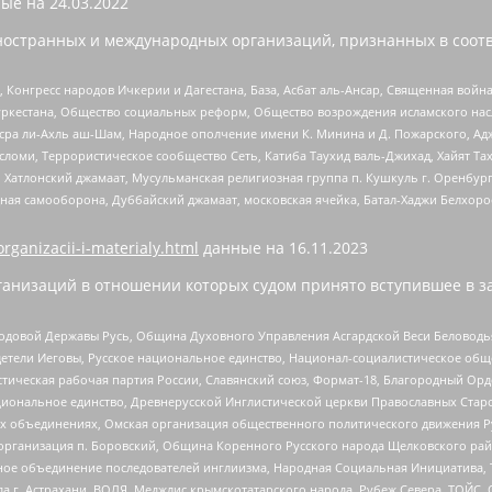
ые на
24.03.2022
ностранных и международных организаций, признанных в соотв
нгресс народов Ичкерии и Дагестана, База, Асбат аль-Ансар, Священная война,
уркестана, Общество социальных реформ, Общество возрождения исламского насл
Нусра ли-Ахль аш-Шам, Народное ополчение имени К. Минина и Д. Пожарского, Ад
сломи, Террористическое сообщество Сеть, Катиба Таухид валь-Джихад, Хайят Тах
, Хатлонский джамаат, Мусульманская религиозная группа п. Кушкуль г. Оренбу
ная самооборона, Дуббайский джамаат, московская ячейка, Батал-Хаджи Белхор
organizacii-i-materialy.html
данные на
16.11.2023
анизаций в отношении которых судом принято вступившее в з
 Родовой Державы Русь, Община Духовного Управления Асгардской Веси Беловод
детели Иеговы, Русское национальное единство, Национал-социалистическое об
истическая рабочая партия России, Славянский союз, Формат-18, Благородный Ор
ациональное единство, Древнерусской Инглистической церкви Православных Ста
ных объединениях, Омская организация общественного политического движения Р
рганизация п. Боровский, Община Коренного Русского народа Щелковского район
гиозное объединение последователей инглиизма, Народная Социальная Инициатива,
 г. Астрахани, ВОЛЯ, Меджлис крымскотатарского народа, Рубеж Севера, ТОЙС, 