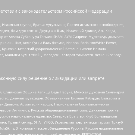
етствии с законодательством Российской Федерации
 Исламская группа, Братья-мусульмане, Партия исламского освобождения,
едия, Дом двух святых, Джунд аш-Шам, Исламский джихад, Аль-Каида,
жр от Аллаха Субхану уа Тагьаля SHAM, АУМ Синрике, Муджахеды джамаата
рир аш-Шам, Ахлю Сунна Валь Джамаа, National Socialism/White Power,
рг, Крымско-татарский добровольческий батальон имени Номана
оев, Маньяки Культ Убийц, Молодёжь Которая Улыбается, Легион Свобода
аконную силу решение о ликвидации или запрете
ья, Славянская Община Капища Веды Перуна, Мужская Духовная Семинария
щество, Джамаат мувахидов, Объединенный Вилайат Кабарды, Балкарии и
ден Дьявола, Армия воли народа, Национальная Социалистическая
роверов-Инглингов, Русский общенациональный союз, Движение против
усское национальное единство, Северное Братство, Клуб Болельщиков
а, Правый сектор, УНА - УНСО, Украинская повстанческая армия, Тризуб
 TulaSkins, Этнополитическое объединение Русские, Русское национальное
О противодействии экстремистской деятельности, РЕВТАТПОД,