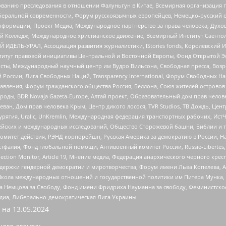
дованию преследования в отношении Фалуньгун в Китае, Всемирная организация 
беральной современности, Форум русскоязычных европейцев, Немецко-русский о
формации, Проект Медиа, Международное партнерство за права человека, Духов
 Колледж, Международное христианское движение, Всемирный Институт Саентол
 ИДЕЛЬ-УРАЛ, Ассоциация развития журналистики, IStories fonds, Королевск
r, Институт правовой инициативы Центральной и Восточной Европы, Фонд Открытой Э
ты, Международный научный центр им Вудро Вильсона, Свободная пресса, Возро
России, Лига Свободных Наций, Transparеncy International, Форум Свободных Н
правления, Форум гражданского общества Россия, Беллона, Союз жителей острово
роды, BDR Novaja Gazeta-Europe, Алтай проект, Образовательный дом прав челов
еван, Дом прав человека Крым, Центр дикого лосося, TVR Studios, ТВ Дождь, Це
урятия, Uralic, UnKremlin, Международная федерация транспортных рабочих, Ист
ейских и международных исследований, Общество Сторожевой башни, Библии и тр
омитет действия, РЭНД корпорейшн, Русская Америка за демократию в России, Н
фалия, Фонд глобальной помощи, Антивоенный комитет России, Russie-Libertes, L
lection Monitor, Article 19, Мнение медиа, Федерация анархического черного кр
и гендерной демократии и миротворчества, Форум имени Льва Копелева, American C
г, Школа международных отношений и государственной политики им Питера Мунка
 Немцова за Свободу, Фонд имени Фридриха Науманна за свободу, Феминистско
медиа, Либерально-демократическая Лига Украины
 на
13.05.2024