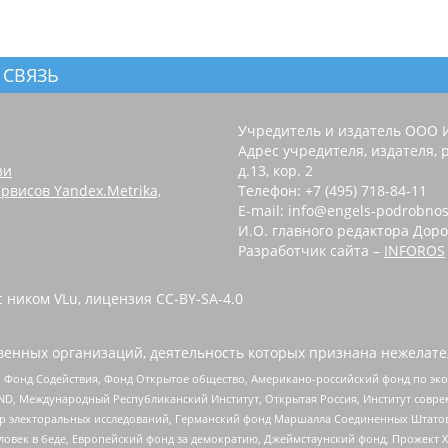
 СВЯЗЬ
Учредитель и издатель ООО 
Адрес учредителя, издателя, р
зи
д.13, кор. 2
рвисов Yandex.Metrika,
Телефон: +7 (495) 718-84-11
E-mail: info@engels-podrobnos
И.О. главного редактора Доро
Разработчик сайта –
INFOROS
 ником VLu, лицензия CC-BY-SA-4.0
енных организаций, деятельность которых признана нежелате
 Фонд Содействия, Фонд Открытое общество, Американо-российский фонд по э
 Международный Республиканский Институт, Открытая Россия, Институт совре
р электоральных исследований, Германский фонд Маршалла Соединенных Штатов
еловек в беде, Европейский фонд за демократию, Джеймстаунский фонд, Прожект