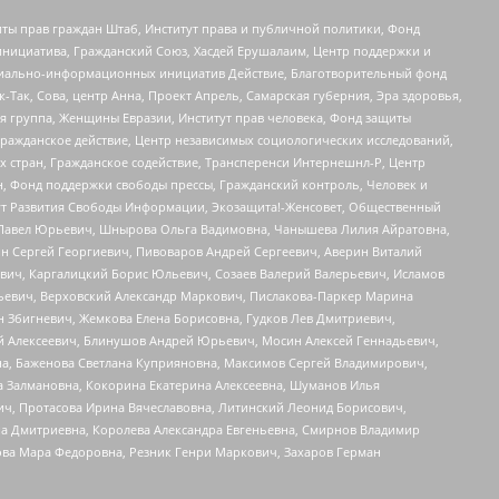
ты прав граждан Штаб, Институт права и публичной политики, Фонд
инициатива, Гражданский Союз, Хасдей Ерушалаим, Центр поддержки и
социально-информационных инициатив Действие, Благотворительный фонд
Так, Сова, центр Анна, Проект Апрель, Самарская губерния, Эра здоровья,
я группа, Женщины Евразии, Институт прав человека, Фонд защиты
Гражданское действие, Центр независимых социологических исследований,
стран, Гражданское содействие, Трансперенси Интернешнл-Р, Центр
н, Фонд поддержки свободы прессы, Гражданский контроль, Человек и
тут Развития Свободы Информации, Экозащита!-Женсовет, Общественный
й Павел Юрьевич, Шнырова Ольга Вадимовна, Чанышева Лилия Айратовна,
ин Сергей Георгиевич, Пивоваров Андрей Сергеевич, Аверин Виталий
вич, Каргалицкий Борис Юльевич, Созаев Валерий Валерьевич, Исламов
льевич, Верховский Александр Маркович, Пислакова-Паркер Марина
н Збигневич, Жемкова Елена Борисовна, Гудков Лев Дмитриевич,
й Алексеевич, Блинушов Андрей Юрьевич, Мосин Алексей Геннадьевич,
а, Баженова Светлана Куприяновна, Максимов Сергей Владимирович,
а Залмановна, Кокорина Екатерина Алексеевна, Шуманов Илья
ч, Протасова Ирина Вячеславовна, Литинский Леонид Борисович,
а Дмитриевна, Королева Александра Евгеньевна, Смирнов Владимир
ова Мара Федоровна, Резник Генри Маркович, Захаров Герман