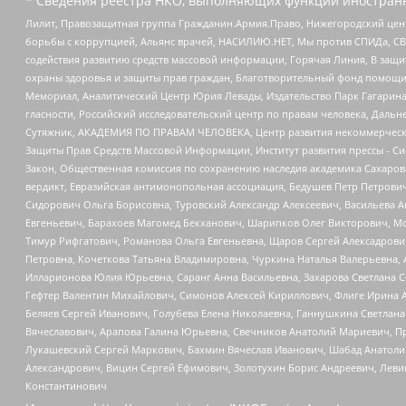
* Сведения реестра НКО, выполняющих функции иностранн
Лилит, Правозащитная группа Гражданин.Армия.Право, Нижегородский цент
борьбы с коррупцией, Альянс врачей, НАСИЛИЮ.НЕТ, Мы против СПИДа, СВЕ
содействия развитию средств массовой информации, Горячая Линия, В защ
охраны здоровья и защиты прав граждан, Благотворительный фонд помощи ос
Мемориал, Аналитический Центр Юрия Левады, Издательство Парк Гагарина
гласности, Российский исследовательский центр по правам человека, Даль
Сутяжник, АКАДЕМИЯ ПО ПРАВАМ ЧЕЛОВЕКА, Центр развития некоммерческих
Защиты Прав Средств Массовой Информации, Институт развития прессы - Си
Закон, Общественная комиссия по сохранению наследия академика Сахаров
вердикт, Евразийская антимонопольная ассоциация, Бедушев Петр Петрови
Сидорович Ольга Борисовна, Туровский Александр Алексеевич, Васильева А
Евгеньевич, Барахоев Магомед Бекханович, Шарипков Олег Викторович, М
Тимур Рифгатович, Романова Ольга Евгеньевна, Щаров Сергей Алексадрови
Петровна, Кочеткова Татьяна Владимировна, Чуркина Наталья Валерьевна, 
Илларионова Юлия Юрьевна, Саранг Анна Васильевна, Захарова Светлана 
Гефтер Валентин Михайлович, Симонов Алексей Кириллович, Флиге Ирина 
Беляев Сергей Иванович, Голубева Елена Николаевна, Ганнушкина Светлана
Вячеславович, Арапова Галина Юрьевна, Свечников Анатолий Мариевич, П
Лукашевский Сергей Маркович, Бахмин Вячеслав Иванович, Шабад Анатоли
Александрович, Вицин Сергей Ефимович, Золотухин Борис Андреевич, Леви
Константинович