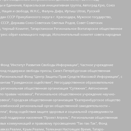
ы и Единения, Каракольская инициативная группа, Автоград Крю, Союз
 Нация и свобода, W.H.С., Фалунь Дафа, Иртыш Ultras, Русский
ан СССР Прикубанского округа г. Краснодара, Мужское государство,
СССР, Держава Союз Советских Светлых Родов, Совет Советских
в, Черный Комитет, Татарстанское Региональное Всетатарское общественное
гресс ойрат-калмыцкого народа, Исполнительный комитет совета народных
евосточное общественное движение "Маяк", Санкт-Петербургская ЛГБТ-инициативная группа "Выход", Инициативная группа ЛГБТ+ "Реверс", Алексеев Андрей Викторович, Бекбулатова Таисия Львовна, Беляев Иван Михайлович, Владыкина Елена Сергеевна, Гельман Марат Александрович, Никульшина Вероника Юрьевна, Толоконникова Надежда Андреевна, Шендерович Виктор Анатольевич, Общество с ограниченной ответственностью "Данное сообщение", Общество с ограниченной ответственностью Издательский дом "Новая глава", Айнбиндер Александра Александровна, Московский комьюнити-центр для ЛГБТ+инициатив, Благотворительный фонд развития филантропии, Deutsche Welle (Германия, Kurt-Schumacher-Strasse 3, 53113 Bonn), Борзунова Мария Михайловна, Воробьев Виктор Викторович, Голубева Анна Львовна, Константинова Алла Михайловна, Малкова Ирина Владимировна, Мурадов Мурад Абдулгалимович, Осетинская Елизавета Николаевна, Понасенков Евгений Николаевич, Ганапольский Матвей Юрьевич, Киселев Евгений Алексеевич, Борухович Ирина Григорьевна, Дремин Иван Тимофеевич, Дубровский Дмитрий Викторович, Красноярская региональная общественная организация поддержки и развития альтернативных образовательных технологий и межкультурных коммуникаций "ИНТЕРРА", Маяковская Екатерина Алексеевна, Фейгин Марк Захарович, Филимонов Андрей Викторович, Дзугкоева Регина Николаевна, Доброхотов Роман Александрович, Дудь Юрий Александрович, Елкин Сергей Владимирович, Кругликов Кирилл Игоревич, Сабунаева Мария Леонидовна, Семенов Алексей Владимирович, Шаинян Карен Багратович, Шульман Екатерина Михайловна, Асафьев Артур Валерьевич, Вахштайн Виктор Семенович, Венедиктов Алексей Алексеевич, Лушникова Екатерина Евгеньевна, Волков Леонид Михайлович, Невзоров Александр Глебович, Пархоменко Сергей Борисович, Сироткин Ярослав Николаевич, Кара-Мурза Владимир Владимирович, Баранова Наталья Владимировна, Гозман Леонид Яковлевич, Кагарлицкий Борис Юльевич, Климарев Михаил Валерьевич, Милов Владимир Станиславович, Автономная некоммерческая организация Краснодарский центр современного искусства "Типография", Моргенштерн Алишер Тагирович, Соболь Любовь Эдуардовна, Общество с ограниченной ответственностью "ЛИЗА НОРМ", Каспаров Гарри Кимович, Ходорковский Михаил Борисович, Общество с ограниченной ответственностью "Апрельские тезисы", Данилович Ирина Брониславовна, Кашин Олег Владимирович, Петров Николай Владимирович, Пивоваров Алексей Владимирович, Соколов Михаил Владимирович, Цветкова Юлия Владимировна, Чичваркин Евгений Александрович, Комитет против пыток/Команда против пыток, Общество с ограниченной ответственностью "Первый научный", Общество с ограниченной ответственностью "Вертолет и ко", Белоцерковская Вероника Борисовна, Кац Максим Евгеньевич, Лазарева Татьяна Юрьевна, Шаведдинов Руслан Табризович, Яшин Илья Валерьевич, Общество с ограниченной ответственностью "Иноагент ААВ", Алешковский Дмитрий Петрович, Альбац Евгения Марковна, Быков Дмитрий Львович, Галямина Юлия Евгеньевна, Лойко Сергей Леонидович, Мартынов Кирилл Константинович, Медведев Сергей Александрович, Крашенинников Федор Геннадиевич, Гордеева Катерина Вл