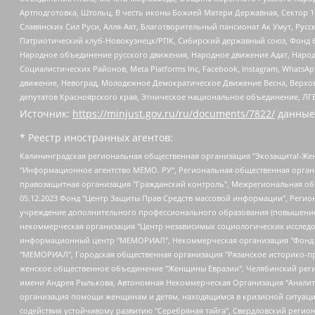
Артподготовка, Штольц, В честь иконы Божией Матери Державная, Сектор 1
Славянских Сил Руси, Алля-Аят, Благотворительный пансионат Ак Умут, Русск
Патриотический клуб-Новокузнецк/РПК, Сибирский державный союз, Фонд б
Народное объединение русского движения, Народное движение Адат, Народ
Социалистических Районов, Meta Platforms Inc, Facebook, Instagram, Wha
движение, Невоград, Молодежное Демократическое Движение Весна, Верхов
депутатов Красноярского края, Этническое национальное объединение, ЛГ
Источник:
https://minjust.gov.ru/ru/documents/7822/
данные
* Реестр иностранных агентов:
Калининградская региональная общественная организация "Экозащита!-Женсовет", Фонд содействия защите прав и свобод граждан "Общественный вердикт", Фонд "Институт Развития Свободы Информации", Частное учреждение "Информационное агентство МЕМО. РУ", Региональная общественная организация "Общественная комиссия по сохранению наследия академика Сахарова", Фонд поддержки свободы прессы, Санкт-Петербургская общественная правозащитная организация "Гражданский контроль", Межрегиональная общественная организация "Информационно-просветительский центр "Мемориал", Региональный Фонд "Центр Защиты Прав Средств Массовой Информации", с 05.12.2023 Фонд "Центр Защиты Прав Средств массовой информации", Региональная общественная благотворительная организация помощи беженцам и мигрантам "Гражданское содействие", Негосударственное образовательное учреждение дополнительного профессионального образования (повышение квалификации) специалистов "АКАДЕМИЯ ПО ПРАВАМ ЧЕЛОВЕКА", Свердловская региональная общественная организация "Сутяжник", Автономная некоммерческая организация "Центр независимых социологических исследований", Союз общественных объединений "Российский исследовательский центр по правам человека", Региональное общественное учреждение научно-информационный центр "МЕМОРИАЛ", Некоммерческая организация "Фонд защиты гласности", Автономная некоммерческая организация "Институт прав человека", Городская общественная организация "Екатеринбургское общество "МЕМОРИАЛ", Городская общественная организация "Рязанское историко-просветительское и правозащитное общество "Мемориал" (Рязанский Мемориал), Челябинский региональный орган общественной самодеятельности – женское общественное объединение "Женщины Евразии", Челябинский региональный орган общественной самодеятельности "Уральская правозащитная группа", Фонд содействия защите здоровья и социальной справедливости имени Андрея Рылькова, Автономная Некоммерческая Организация "Аналитический Центр Юрия Левады", Автономная некоммерческая организация социальной поддержки населения "Проект Апрель", Региональная общественная организация помощи женщинам и детям, находящимся в кризисной ситуации "Информационно-методический центр "Анна", Фонд содействия развитию массовых коммуникаций и правовому просвещению "Так-так-Так", Фонд содействия устойчивому развитию "Серебряная тайга", Свердловский региональный общественный фонд социальных проектов "Новое время", "Idel.Реалии", Кавказ.Реалии, Крым.Реалии, Телеканал Настоящее Время, Татаро-башкирская служба Радио Свобода (Azatliq Radiosi), Радио Свободная Европа/Радио Свобода (PCE/PC), "Сибирь.Реалии", "Фактограф", Благотворительный фонд помощи осужденным и их семьям, Автономная некоммерческая организация "Институт глобализации и социальных движений", Фонд "В защиту прав заключенных", Частное учреждение "Центр поддержки и содействия развитию средств массовой информации", Пензенский региональный общественный благотворительный фонд "Гражданский союз", "Север.Реалии", Некоммерческая организация Фонд "Правовая инициатива", Общество с ограниченной ответственностью "Радио Свободная Европа/Радио Свобода", Чешское информационное агентство "MEDIUM-ORIENT", Красноярская региональная общественная организация "Мы против СПИДа", Камалягин Денис Николаевич, Маркелов Сергей Евгеньевич, Пономарев Лев Александрович, Савицкая Людмила Алексеевна, Автоно