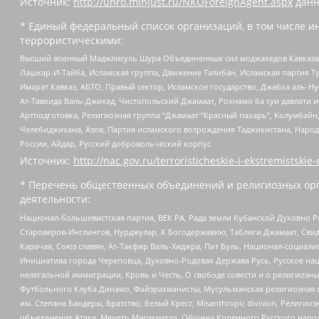
Источник:
http://unro.minjust.ru/NKOForeignAgent.aspx
данн
* Единый федеральный список организаций, в том числе и
террористическими:
Высший военный Маджлисуль Шура Объединенных сил моджахедов Кавказа, Ко
Лашкар-И-Тайба, Исламская группа, Движение Талибан, Исламская партия Т
Имарат Кавказ, АБТО, Правый сектор, Исламское государство, Джабха аль-
Ат-Тавхида Валь-Джихад, Чистопольский Джамаат, Рохнамо ба суи давлати и
Артподготовка, Религиозная группа “Джамаат “Красный пахарь”, Колумбайн
Челебиджихана, Азов, Партия исламского возрождения Таджикистана, Народ
России, Айдар, Русский добровольческий корпус
Источник:
http://nac.gov.ru/terroristicheskie-i-ekstremistskie-
* Перечень общественных объединений и религиозных орг
деятельности:
Национал-большевистская партия, ВЕК РА, Рада земли Кубанской Духовно
Староверов-Инглингов, Нурджулар, К Богодержавию, Таблиги Джамаат, Сви
Карачая, Союз славян, Ат-Такфир Валь-Хиджра, Пит Буль, Национал-социал
Инициатива города Череповца, Духовно-Родовая Держава Русь, Русское н
нелегальной иммиграции, Кровь и Честь, О свободе совести и о религиоз
Футбольного Клуба Динамо, Файзрахманисты, Мусульманская религиозная о
им. Степана Бандеры, Братство, Белый Крест, Misanthropic division, Рели
объединение Атака, Мечеть Мирмамеда, Община Коренного Русского народа