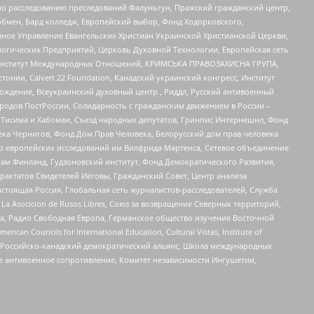
по расследованию преследований Фалуньгун, Пражский гражданский центр,
бмен, Бард колледж, Европейский выбор, Фонд Ходорковского,
ное Управление Евангельских Христиан Украинской Христианской Церкви,
огических Предприятий, Церковь Духовной Технологии, Европейская сеть
ий Институт Международных Отношений, КРИМСЬКА ПРАВОЗАХИСНА ГРУПА,
стонии, Calvert 22 Foundation, Канадский украинский конгресс, Институт
ждение, Всеукраинский духовный центр , Риддл, Русский антивоенный
ародов ПостРоссии, Солидарность с гражданским движением в России –
в Тисима и Хабомаи, Съезд народных депутатов, Гринпис Интернешнл, Фонд
ека Чернигов, Фонд Дом Прав Человека, Белорусский дом прав человека
нтр европейских исследований им Вилфрида Мартенса, Сетевое объединение
Чам Финланд, Гудзоновский институт, Фонд Демократического Развития,
актатов Свидетелей Иеговы, Гражданский Совет, Центр анализа
астоящая Россия, Глобальная сеть журналистов-расследователей, Служба
a Asocicion de Rusos Libres, Союз за возвращение Северных территорий,
еста, Радио Свободная Европа, Германское общество изучения Восточной
ouncils for International Education, Cultural Vistas, Institute of
, Российско-канадский демократический альянс, Школа международных
е антивоенное сопротивление, Комитет независимости Ингушетии,