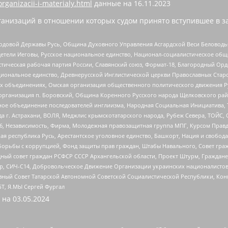
organizacii-i-materialy.html
данные на
16.11.2023
анизаций в отношении которых судом принято вступившее в з
 Родовой Державы Русь, Община Духовного Управления Асгардской Веси Беловод
детели Иеговы, Русское национальное единство, Национал-социалистическое об
истическая рабочая партия России, Славянский союз, Формат-18, Благородный Ор
ациональное единство, Древнерусской Инглистической церкви Православных Ста
ных объединениях, Омская организация общественного политического движения Р
рганизация п. Боровский, Община Коренного Русского народа Щелковского район
гиозное объединение последователей инглиизма, Народная Социальная Инициатива,
 г. Астрахани, ВОЛЯ, Меджлис крымскотатарского народа, Рубеж Севера, ТОЙС, 
6, Независимость, Фирма, Молодежная правозащитная группа МПГ, Курсом Правд
ая республика Русь, Арестантское уголовное единство, Башкорт, Нация и свобода,
орьбы с коррупцией, Фонд защиты прав граждан, Штабы Навального, Совет гражд
ный совет граждан РСФСР СССР Архангельской области, Проект Штурм, Граждане 
tsApp, СИЧ-С14, Добровольческое Движение Организации украинских националисто
ный Совет Татарской Автономной Советской Социалистической Республики, Кон
БТ, Я.МЫ Сергей Фургал
 на
03.05.2024