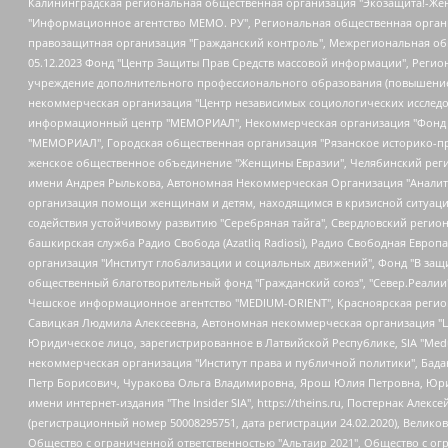
Калининградская региональная общественная организация "Экозащита!-Женсовет", Фонд содействия защите прав и свобод граждан "Общественный вердикт", Фонд "Институт Развития Свободы Информации", Частное учреждение "Информационное агентство МЕМО. РУ", Региональная общественная организация "Общественная комиссия по сохранению наследия академика Сахарова", Фонд поддержки свободы прессы, Санкт-Петербургская общественная правозащитная организация "Гражданский контроль", Межрегиональная общественная организация "Информационно-просветительский центр "Мемориал", Региональный Фонд "Центр Защиты Прав Средств Массовой Информации", с 05.12.2023 Фонд "Центр Защиты Прав Средств массовой информации", Региональная общественная благотворительная организация помощи беженцам и мигрантам "Гражданское содействие", Негосударственное образовательное учреждение дополнительного профессионального образования (повышение квалификации) специалистов "АКАДЕМИЯ ПО ПРАВАМ ЧЕЛОВЕКА", Свердловская региональная общественная организация "Сутяжник", Автономная некоммерческая организация "Центр независимых социологических исследований", Союз общественных объединений "Российский исследовательский центр по правам человека", Региональное общественное учреждение научно-информационный центр "МЕМОРИАЛ", Некоммерческая организация "Фонд защиты гласности", Автономная некоммерческая организация "Институт прав человека", Городская общественная организация "Екатеринбургское общество "МЕМОРИАЛ", Городская общественная организация "Рязанское историко-просветительское и правозащитное общество "Мемориал" (Рязанский Мемориал), Челябинский региональный орган общественной самодеятельности – женское общественное объединение "Женщины Евразии", Челябинский региональный орган общественной самодеятельности "Уральская правозащитная группа", Фонд содействия защите здоровья и социальной справедливости имени Андрея Рылькова, Автономная Некоммерческая Организация "Аналитический Центр Юрия Левады", Автономная некоммерческая организация социальной поддержки населения "Проект Апрель", Региональная общественная организация помощи женщинам и детям, находящимся в кризисной ситуации "Информационно-методический центр "Анна", Фонд содействия развитию массовых коммуникаций и правовому просвещению "Так-так-Так", Фонд содействия устойчивому развитию "Серебряная тайга", Свердловский региональный общественный фонд социальных проектов "Новое время", "Idel.Реалии", Кавказ.Реалии, Крым.Реалии, Телеканал Настоящее Время, Татаро-башкирская служба Радио Свобода (Azatliq Radiosi), Радио Свободная Европа/Радио Свобода (PCE/PC), "Сибирь.Реалии", "Фактограф", Благотворительный фонд помощи осужденным и их семьям, Автономная некоммерческая организация "Институт глобализации и социальных движений", Фонд "В защиту прав заключенных", Частное учреждение "Центр поддержки и содействия развитию средств массовой информации", Пензенский региональный общественный благотворительный фонд "Гражданский союз", "Север.Реалии", Некоммерческая организация Фонд "Правовая инициатива", Общество с ограниченной ответственностью "Радио Свободная Европа/Радио Свобода", Чешское информационное агентство "MEDIUM-ORIENT", Красноярская региональная общественная организация "Мы против СПИДа", Камалягин Денис Николаевич, Маркелов Сергей Евгеньевич, Пономарев Лев Александрович, Савицкая Людмила Алексеевна, Автоно