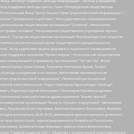
евосточное общественное движение "Маяк", Санкт-Петербургская ЛГБТ-инициативная группа "Выход", Инициативная группа ЛГБТ+ "Реверс", Алексеев Андрей Викторович, Бекбулатова Таисия Львовна, Беляев Иван Михайлович, Владыкина Елена Сергеевна, Гельман Марат Александрович, Никульшина Вероника Юрьевна, Толоконникова Надежда Андреевна, Шендерович Виктор Анатольевич, Общество с ограниченной ответственностью "Данное сообщение", Общество с ограниченной ответственностью Издательский дом "Новая глава", Айнбиндер Александра Александровна, Московский комьюнити-центр для ЛГБТ+инициатив, Благотворительный фонд развития филантропии, Deutsche Welle (Германия, Kurt-Schumacher-Strasse 3, 53113 Bonn), Борзунова Мария Михайловна, Воробьев Виктор Викторович, Голубева Анна Львовна, Константинова Алла Михайловна, Малкова Ирина Владимировна, Мурадов Мурад Абдулгалимович, Осетинская Елизавета Николаевна, Понасенков Евгений Николаевич, Ганапольский Матвей Юрьевич, Киселев Евгений Алексеевич, Борухович Ирина Григорьевна, Дремин Иван Тимофеевич, Дубровский Дмитрий Викторович, Красноярская региональная общественная организация поддержки и развития альтернативных образовательных технологий и межкультурных коммуникаций "ИНТЕРРА", Маяковская Екатерина Алексеевна, Фейгин Марк Захарович, Филимонов Андрей Викторович, Дзугкоева Регина Николаевна, Доброхотов Роман Александрович, Дудь Юрий Александрович, Елкин Сергей Владимирович, Кругликов Кирилл Игоревич, Сабунаева Мария Леонидовна, Семенов Алексей Владимирович, Шаинян Карен Багратович, Шульман Екатерина Михайловна, Асафьев Артур Валерьевич, Вахштайн Виктор Семенович, Венедиктов Алексей Алексеевич, Лушникова Екатерина Евгеньевна, Волков Леонид Михайлович, Невзоров Александр Глебович, Пархоменко Сергей Борисович, Сироткин Ярослав Николаевич, Кара-Мурза Владимир Владимирович, Баранова Наталья Владимировна, Гозман Леонид Яковлевич, Кагарлицкий Борис Юльевич, Климарев Михаил Валерьевич, Милов Владимир Станиславович, Автономная некоммерческая организация Краснодарский центр современного искусства "Типография", Моргенштерн Алишер Тагирович, Соболь Любовь Эдуардовна, Общество с ограниченной ответственностью "ЛИЗА НОРМ", Каспаров Гарри Кимович, Ходорковский Михаил Борисович, Общество с ограниченной ответственностью "Апрельские тезисы", Данилович Ирина Брониславовна, Кашин Олег Владимирович, Петров Николай Владимирович, Пивоваров Алексей Владимирович, Соколов Михаил Владимирович, Цветкова Юлия Владимировна, Чичваркин Евгений Александрович, Комитет против пыток/Команда против пыток, Общество с ограниченной ответственностью "Первый научный", Общество с ограниченной ответственностью "Вертолет и ко", Белоцерковская Вероника Борисовна, Кац Максим Евгеньевич, Лазарева Татьяна Юрьевна, Шаведдинов Руслан Табризович, Яшин Илья Валерьевич, Общество с ограниченной ответственностью "Иноагент ААВ", Алешковский Дмитрий Петрович, Альбац Евгения Марковна, Быков Дмитрий Львович, Галямина Юлия Евгеньевна, Лойко Сергей Леонидович, Мартынов Кирилл Константинович, Медведев Сергей Александрович, Крашенинников Федор Геннадиевич, Гордеева Катерина Вл