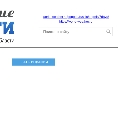
world-weather.ru/pogoda/russia/engels/7days/
https://world-weather.ru
ВЫБОР РЕДАКЦИИ