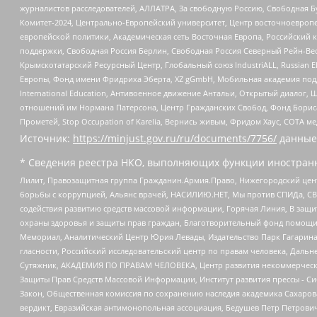
журналистов расследователей, АЛЛАТРА, За свободную Россию, Свободная Б
Комитет-2024, Центрально-Европейский университет, Центр восточноевроп
европейской политики, Академическая сеть Восточная Европа, Российский к
поддержки, Свободная Россия Берлин, Свободная Россия Северный Рейн-Вест
Крымскотатарский Ресурсный Центр, Глобальный союз IndustriALL, Russian E
Европы, Фонд имени Фридриха Эберта, XZ gGmbH, Мобильная академия поддержк
International Education, Антивоенное движение Антальи, Открытый диало
отношений им Нормана Патерсона, Центр Гражданских Свобод, Фонд Бориса
Прометей, Stop Occupation of Karelia, Вернись живым, Фридом Хаус, СОТА 
Источник:
https://minjust.gov.ru/ru/documents/7756/
данные
* Сведения реестра НКО, выполняющих функции иностранн
Лилит, Правозащитная группа Гражданин.Армия.Право, Нижегородский цент
борьбы с коррупцией, Альянс врачей, НАСИЛИЮ.НЕТ, Мы против СПИДа, СВЕ
содействия развитию средств массовой информации, Горячая Линия, В защ
охраны здоровья и защиты прав граждан, Благотворительный фонд помощи ос
Мемориал, Аналитический Центр Юрия Левады, Издательство Парк Гагарина
гласности, Российский исследовательский центр по правам человека, Даль
Сутяжник, АКАДЕМИЯ ПО ПРАВАМ ЧЕЛОВЕКА, Центр развития некоммерческих
Защиты Прав Средств Массовой Информации, Институт развития прессы - Си
Закон, Общественная комиссия по сохранению наследия академика Сахаров
вердикт, Евразийская антимонопольная ассоциация, Бедушев Петр Петрови