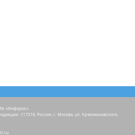
ИА «Инфорос».
едакции: 117218, Россия, г. Москва, ул. Кржижановского,
ti.ru