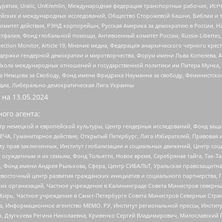
урятия, Uralic, UnKremlin, Международная федерация транспортных рабочих, Ист
ейских и международных исследований, Общество Сторожевой башни, Библии и тр
омитет действия, РЭНД корпорейшн, Русская Америка за демократию в России, Н
фалия, Фонд глобальной помощи, Антивоенный комитет России, Russie-Libertes, L
lection Monitor, Article 19, Мнение медиа, Федерация анархического черного кр
и гендерной демократии и миротворчества, Форум имени Льва Копелева, American C
г, Школа международных отношений и государственной политики им Питера Мунка
 Немцова за Свободу, Фонд имени Фридриха Науманна за свободу, Феминистско
медиа, Либерально-демократическая Лига Украины
 на
13.05.2024
ого агента:
р немецкой и европейской культуры, Центр гендерных исследований, Фонд защи
ЧА, Гуманитарное действие, Открытый Петербург, Лига Избирателей, Правовая 
иту прав заключенных, Институт глобализации и социальных движений, Центр 
ужденным и их семьям, Фонд Тольятти, Новое время, Серебряная тайга, Так-Так-
, Фонд имени Андрея Рылькова, Сфера, Центр СИБАЛЬТ, Уральская правозащитна
невосточный центр развития гражданских инициатив и социального партнерства, 
 организаций, Частное учреждение в Калининграде Совета Министров северных 
бирь, Частное учреждение в Санкт-Петербурге Совета Министров Северных Стра
а, Информационное агентство МЕМО. РУ, Институт региональной прессы, Инсти
ч, Дзугкоева Регина Николаевна, Кривенко Сергей Владимирович, Милославски