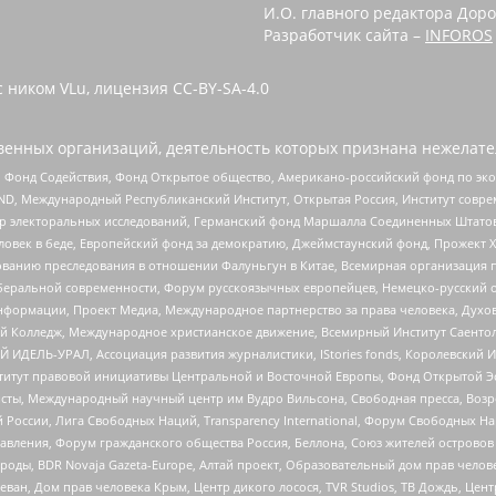
И.О. главного редактора Доро
Разработчик сайта –
INFOROS
 ником VLu, лицензия CC-BY-SA-4.0
енных организаций, деятельность которых признана нежелате
 Фонд Содействия, Фонд Открытое общество, Американо-российский фонд по э
 Международный Республиканский Институт, Открытая Россия, Институт совре
р электоральных исследований, Германский фонд Маршалла Соединенных Штатов
еловек в беде, Европейский фонд за демократию, Джеймстаунский фонд, Прожект
дованию преследования в отношении Фалуньгун в Китае, Всемирная организация 
беральной современности, Форум русскоязычных европейцев, Немецко-русский о
формации, Проект Медиа, Международное партнерство за права человека, Духов
 Колледж, Международное христианское движение, Всемирный Институт Саентол
 ИДЕЛЬ-УРАЛ, Ассоциация развития журналистики, IStories fonds, Королевск
r, Институт правовой инициативы Центральной и Восточной Европы, Фонд Открытой Э
ты, Международный научный центр им Вудро Вильсона, Свободная пресса, Возро
России, Лига Свободных Наций, Transparеncy International, Форум Свободных Н
правления, Форум гражданского общества Россия, Беллона, Союз жителей острово
роды, BDR Novaja Gazeta-Europe, Алтай проект, Образовательный дом прав челов
еван, Дом прав человека Крым, Центр дикого лосося, TVR Studios, ТВ Дождь, Це