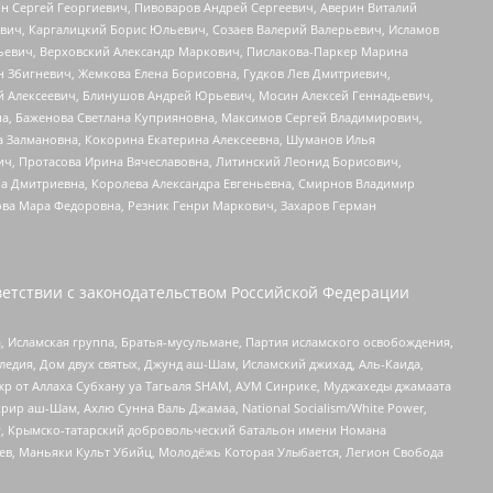
ин Сергей Георгиевич, Пивоваров Андрей Сергеевич, Аверин Виталий
вич, Каргалицкий Борис Юльевич, Созаев Валерий Валерьевич, Исламов
льевич, Верховский Александр Маркович, Пислакова-Паркер Марина
н Збигневич, Жемкова Елена Борисовна, Гудков Лев Дмитриевич,
й Алексеевич, Блинушов Андрей Юрьевич, Мосин Алексей Геннадьевич,
а, Баженова Светлана Куприяновна, Максимов Сергей Владимирович,
а Залмановна, Кокорина Екатерина Алексеевна, Шуманов Илья
ч, Протасова Ирина Вячеславовна, Литинский Леонид Борисович,
а Дмитриевна, Королева Александра Евгеньевна, Смирнов Владимир
ова Мара Федоровна, Резник Генри Маркович, Захаров Герман
етствии с законодательством Российской Федерации
 Исламская группа, Братья-мусульмане, Партия исламского освобождения,
едия, Дом двух святых, Джунд аш-Шам, Исламский джихад, Аль-Каида,
жр от Аллаха Субхану уа Тагьаля SHAM, АУМ Синрике, Муджахеды джамаата
рир аш-Шам, Ахлю Сунна Валь Джамаа, National Socialism/White Power,
рг, Крымско-татарский добровольческий батальон имени Номана
оев, Маньяки Культ Убийц, Молодёжь Которая Улыбается, Легион Свобода