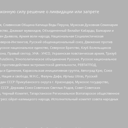
аконную силу решение о ликвидации или запрете
ья, Славянская Община Капища Веды Перуна, Мужская Духовная Семинария
щество, Джамаат мувахидов, Объединенный Вилайат Кабарды, Балкарии и
ден Дьявола, Армия воли народа, Национальная Социалистическая
роверов-Инглингов, Русский общенациональный союз, Движение против
усское национальное единство, Северное Братство, Клуб Болельщиков
а, Правый сектор, УНА - УНСО, Украинская повстанческая армия, Тризуб
 TulaSkins, Этнополитическое объединение Русские, Русское национальное
О противодействии экстремистской деятельности, РЕВТАТПОД,
ы и Единения, Каракольская инициативная группа, Автоград Крю, Союз
 Нация и свобода, W.H.С., Фалунь Дафа, Иртыш Ultras, Русский
ан СССР Прикубанского округа г. Краснодара, Мужское государство,
СССР, Держава Союз Советских Светлых Родов, Совет Советских
в, Черный Комитет, Татарстанское Региональное Всетатарское общественное
гресс ойрат-калмыцкого народа, Исполнительный комитет совета народных