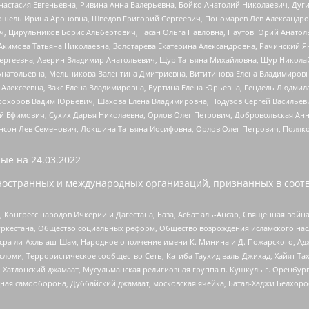
настасия Евгеньевна, Ривина Анна Валерьевна, Бойко Анатолий Николаевич, Дуг
ошель Ирина Ароновна, Шведов Григорий Сергеевич, Пономарев Лев Александро
ч, Цирульников Борис Альбертович, Гасан Ольга Павловна, Паутов Юрий Анато
Акимова Татьяна Николаевна, Золотарева Екатерина Александровна, Рачинский Я
Сергеевна, Аверин Владимир Анатольевич, Щур Татьяна Михайловна, Щур Никола
Анатольевна, Мельникова Валентина Дмитриевна, Вититинова Елена Владимировн
 Алексеевна, Закс Елена Владимировна, Буртина Елена Юрьевна, Гендель Людмил
рохоров Вадим Юрьевич, Шахова Елена Владимировна, Подузов Сергей Васильеви
й Ефимович, Сухих Дарья Николаевна, Орлов Олег Петрович, Добровольская Анн
нсон Лев Семенович, Локшина Татьяна Иосифовна, Орлов Олег Петрович, Поляк
ые на
24.03.2022
ностранных и международных организаций, признанных в соотв
нгресс народов Ичкерии и Дагестана, База, Асбат аль-Ансар, Священная война,
уркестана, Общество социальных реформ, Общество возрождения исламского насл
Нусра ли-Ахль аш-Шам, Народное ополчение имени К. Минина и Д. Пожарского, Ад
сломи, Террористическое сообщество Сеть, Катиба Таухид валь-Джихад, Хайят Тах
, Хатлонский джамаат, Мусульманская религиозная группа п. Кушкуль г. Оренбу
ная самооборона, Дуббайский джамаат, московская ячейка, Батал-Хаджи Белхор