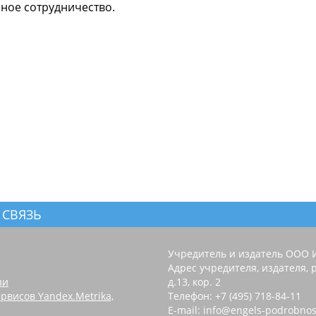
ое сотрудничество. ️
 СВЯЗЬ
Учредитель и издатель ООО 
Адрес учредителя, издателя, р
зи
д.13, кор. 2
рвисов Yandex.Metrika,
Телефон: +7 (495) 718-84-11
E-mail: info@engels-podrobnos