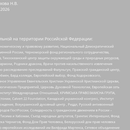
хова Н.В.
2026
льной на территории Российской Федерации:
кономическому и правовому развитию, Национальный Демократический
менной России, Черноморский фонд регионального сотрудничества,
, Тихоокеанский центр защиты окружающей среды и природных ресурсов,
 Хармони, Родники дракона, Врачи против насильственного извлечения
по расследованию преследований Фалуньгун, Пражский гражданский центр,
бмен, Бард колледж, Европейский выбор, Фонд Ходорковского,
ное Управление Евангельских Христиан Украинской Христианской Церкви,
огических Предприятий, Церковь Духовной Технологии, Европейская сеть
ий Институт Международных Отношений, КРИМСЬКА ПРАВОЗАХИСНА ГРУПА,
стонии, Calvert 22 Foundation, Канадский украинский конгресс, Институт
ждение, Всеукраинский духовный центр , Риддл, Русский антивоенный
ародов ПостРоссии, Солидарность с гражданским движением в России –
в Тисима и Хабомаи, Съезд народных депутатов, Гринпис Интернешнл, Фонд
ека Чернигов, Фонд Дом Прав Человека, Белорусский дом прав человека
нтр европейских исследований им Вилфрида Мартенса, Сетевое объединение