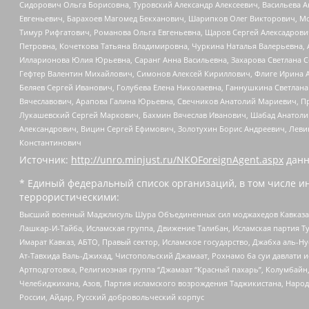
Сидорович Ольга Борисовна, Туровский Александр Алексеевич, Васильева А
Евгеньевич, Барахоев Магомед Бекханович, Шарипков Олег Викторович, М
Тимур Рифгатович, Романова Ольга Евгеньевна, Щаров Сергей Алексадрови
Петровна, Кочеткова Татьяна Владимировна, Чуркина Наталья Валерьевна, 
Илларионова Юлия Юрьевна, Саранг Анна Васильевна, Захарова Светлана 
Гефтер Валентин Михайлович, Симонов Алексей Кириллович, Флиге Ирина 
Беляев Сергей Иванович, Голубева Елена Николаевна, Ганнушкина Светлана
Вячеславович, Арапова Галина Юрьевна, Свечников Анатолий Мариевич, П
Лукашевский Сергей Маркович, Бахмин Вячеслав Иванович, Шабад Анатоли
Александрович, Вицин Сергей Ефимович, Золотухин Борис Андреевич, Леви
Константинович
Источник:
http://unro.minjust.ru/NKOForeignAgent.aspx
данн
* Единый федеральный список организаций, в том числе и
террористическими:
Высший военный Маджлисуль Шура Объединенных сил моджахедов Кавказа, Ко
Лашкар-И-Тайба, Исламская группа, Движение Талибан, Исламская партия Т
Имарат Кавказ, АБТО, Правый сектор, Исламское государство, Джабха аль-
Ат-Тавхида Валь-Джихад, Чистопольский Джамаат, Рохнамо ба суи давлати и
Артподготовка, Религиозная группа “Джамаат “Красный пахарь”, Колумбайн
Челебиджихана, Азов, Партия исламского возрождения Таджикистана, Народ
России, Айдар, Русский добровольческий корпус