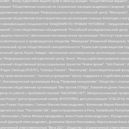
мная некоммерческая организация "Центр по работе с проблемой насилия "НАСИЛИЮ.НЕТ", Межрегиональный профессиональный союз работников здравоохранения "Альянс врачей", Юридическое лицо, зарегистрированное в Латвийской Республике, SIA "Medusa Project" (регистрационный номер 40103797863, дата регистрации 10.06.2014), Некоммерческая организация "Фонд по борьбе с коррупцией", Автономная некоммерческая организация "Институт права и публичной политики", Баданин Роман Сергеевич, Гликин Максим Александрович, Железнова Мария Михайловна, Лукьянова Юлия Сергеевна, Маетная Елизавета Витальевна, Маняхин Петр Борисович, Чуракова Ольга Владимировна, Ярош Юлия Петровна, Юридическое лицо "The Insider SIA", зарегистрированное в Риге, Латвийская Республика (дата регистрации 26.06.2015), являющееся администратором доменного имени интернет-издания "The Insider SIA", https://theins.ru, Постернак Алексей Евгеньевич, Рубин Михаил Аркадьевич, Анин Роман Александрович, Юридическое лицо Istories fonds, зарегистрированное в Латвийской Республике (регистрационный номер 50008295751, дата регистрации 24.02.2020), Великовский Дмитрий Александрович, Долинина Ирина Николаевна, Мароховская Алеся Алексеевна, Шлейнов Роман Юрьевич, Шмагун Олеся Валентиновна, Общество с ограниченной ответственностью "Альтаир 2021", Общество с ограниченной ответственностью "Вега 2021", Общество с ограниченной ответственностью "Главный редактор 2021", Общество с ограниченной ответственностью "Ромашки монолит", Важенков Артем Валерьевич, Ивановская областная общественная организация "Центр гендерных исследований", Гурман Юрий Альбертович, Медиапроект "ОВД-Инфо", Егоров Владимир Владимирович, Жилинский Владимир Александрович, Общество с ограниченной ответственностью "ЗП", Иванова София Юрьевна, Карезина Инна Павловна, Кильтау Екатерина Викторовна, Петров Алексей Викторович, Пискунов Сергей Евгеньевич, Смирнов Сергей Сергеевич, Тихонов Михаил Сергеевич, Общество с ограниченной ответственностью "ЖУРНАЛИСТ-ИНОСТРАННЫЙ АГЕНТ", Арапова Галина Юрьевна, Вольтская Татьяна Анатольевна, Американская компания "Mason G.E.S. Anonymous Foundation" (США), являющаяся владельцем интернет-издания https://mnews.world/, Компания "Stichting Bellingcat", зарегистрированная в Нидерландах (дата регистрации 11.07.2018), Захаров Андрей Вячеславович, Клепиковская Екатерина Дмитриевна, Общество с ограниченной ответственностью "МЕМО", Перл Роман Александрович, Симонов Евгений Алексеевич, Соловьева Елена Анатольевна, Сотников Даниил Владимирович, Сурначева Елизавета Дмитриевна, Автономная некоммерческая организация по защите прав человека и информированию населения "Якутия – Наше Мнение", Общество с ограниченной ответственностью "Москоу диджитал медиа", с 26.01.2023 Общество с ограниченной ответственностью "Чайка Белые сады", Ветошкина Валерия Валерьевна, Заговора Максим Александрович, Межрегиональное общественное движение "Российская ЛГБТ - сеть", Оленичев Максим Владимирович, Павлов Иван Юрьевич, Скворцова Елена Сергеевна, Общество с ограниченной ответственностью "Как бы инагент", Кочетков Игорь Викторович, Общество с ограниченной ответственностью "Честные выборы", Еланчик Олег Александрович, Общество с ограниченной ответственностью "Нобелевский призыв", Гималова Регина Эмилевна, Григорьев Андрей Валерьевич, Григорьева Алина Александровна, Ассоциация по содействию защите прав призывников, альтернативнослужащих и военнослужащих "Правозащитная группа "Гражданин.Армия.Право", Хисамова Регина Фаритовна, Автономная некоммерческая организация по реализации социально-правовых программ "Лилит", Дальн