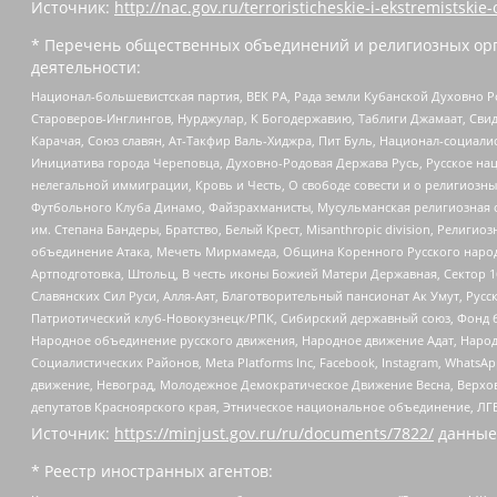
Источник:
http://nac.gov.ru/terroristicheskie-i-ekstremistskie-
* Перечень общественных объединений и религиозных орг
деятельности:
Национал-большевистская партия, ВЕК РА, Рада земли Кубанской Духовно
Староверов-Инглингов, Нурджулар, К Богодержавию, Таблиги Джамаат, Сви
Карачая, Союз славян, Ат-Такфир Валь-Хиджра, Пит Буль, Национал-социал
Инициатива города Череповца, Духовно-Родовая Держава Русь, Русское н
нелегальной иммиграции, Кровь и Честь, О свободе совести и о религиоз
Футбольного Клуба Динамо, Файзрахманисты, Мусульманская религиозная о
им. Степана Бандеры, Братство, Белый Крест, Misanthropic division, Рели
объединение Атака, Мечеть Мирмамеда, Община Коренного Русского народа
Артподготовка, Штольц, В честь иконы Божией Матери Державная, Сектор 1
Славянских Сил Руси, Алля-Аят, Благотворительный пансионат Ак Умут, Русск
Патриотический клуб-Новокузнецк/РПК, Сибирский державный союз, Фонд б
Народное объединение русского движения, Народное движение Адат, Народ
Социалистических Районов, Meta Platforms Inc, Facebook, Instagram, Wha
движение, Невоград, Молодежное Демократическое Движение Весна, Верхов
депутатов Красноярского края, Этническое национальное объединение, ЛГ
Источник:
https://minjust.gov.ru/ru/documents/7822/
данные
* Реестр иностранных агентов: