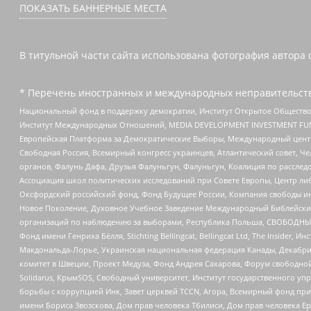
ПОКАЗАТЬ БАННЕРНЫЕ МЕСТА
В титульной части сайта использована фотография автора с
* Перечень иностранных и международных неправительств
Национальный фонд в поддержку демократии, Институт Открытое Общество
Институт Международных Отношений, MEDIA DEVELOPMENT INVESTMENT FUND,
Европейская Платформа за Демократические Выборы, Международный цент
Свободная Россия, Всемирный конгресс украинцев, Атлантический совет, Ч
органов, Фалунь Дафа, Друзья Фалуньгун, Фалуньгун, Коалиция по рассле
Ассоциация школ политических исследований при Совете Европы, Центр ли
Оксфордский российский фонд, Фонд Будущее России, Компания свободы ин
Новое Поколение, Духовное Учебное Заведение Международный Библейский
организаций по наблюдению за выборами, Республика Польша, СВОБОДНЫЙ
Фонд имени Генриха Бёлля, Stichting Bellingcat, Bellingcat Ltd, The Inside
Макдональда-Лорье, Украинская национальная федерация Канады, Декабрис
комитет в Швеции, Проект Медуза, Фонд Андрея Сахарова, Форум свободной 
Solidarus, КрымSOS, Свободный университет, Институт государственного у
борьбы с коррупцией Инк, Завет церквей TCCN, Агора, Всемирный фонд при
имени Бориса Звозскова, Дом прав человека Тбилиси, Дом прав человека Ер