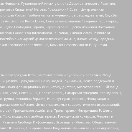
Чам Финланд, Гудзоновский институт, Фонд Демократического Развития,
актатов Свидетелей Иеговы, Гражданский Совет, Центр анализа
астоящая Россия, Глобальная сеть журналистов-расследователей, Служба
a Asocicion de Rusos Libres, Союз за возвращение Северных территорий,
еста, Радио Свободная Европа, Германское общество изучения Восточной
ouncils for International Education, Cultural Vistas, Institute of
, Российско-канадский демократический альянс, Школа международных
е антивоенное сопротивление, Комитет независимости Ингушетии,
ты прав граждан Штаб, Институт права и публичной политики, Фонд
инициатива, Гражданский Союз, Хасдей Ерушалаим, Центр поддержки и
социально-информационных инициатив Действие, Благотворительный фонд
Так, Сова, центр Анна, Проект Апрель, Самарская губерния, Эра здоровья,
я группа, Женщины Евразии, Институт прав человека, Фонд защиты
Гражданское действие, Центр независимых социологических исследований,
стран, Гражданское содействие, Трансперенси Интернешнл-Р, Центр
н, Фонд поддержки свободы прессы, Гражданский контроль, Человек и
тут Развития Свободы Информации, Экозащита!-Женсовет, Общественный
й Павел Юрьевич, Шнырова Ольга Вадимовна, Чанышева Лилия Айратовна,