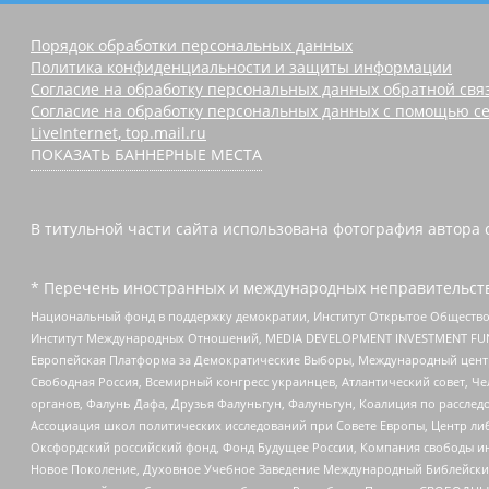
Порядок обработки персональных данных
Политика конфиденциальности и защиты информации
Согласие на обработку персональных данных обратной свя
Согласие на обработку персональных данных с помощью се
LiveInternet, top.mail.ru
ПОКАЗАТЬ БАННЕРНЫЕ МЕСТА
В титульной части сайта использована фотография автора с
* Перечень иностранных и международных неправительств
Национальный фонд в поддержку демократии, Институт Открытое Общество
Институт Международных Отношений, MEDIA DEVELOPMENT INVESTMENT FUND,
Европейская Платформа за Демократические Выборы, Международный цент
Свободная Россия, Всемирный конгресс украинцев, Атлантический совет, Ч
органов, Фалунь Дафа, Друзья Фалуньгун, Фалуньгун, Коалиция по рассле
Ассоциация школ политических исследований при Совете Европы, Центр ли
Оксфордский российский фонд, Фонд Будущее России, Компания свободы ин
Новое Поколение, Духовное Учебное Заведение Международный Библейский