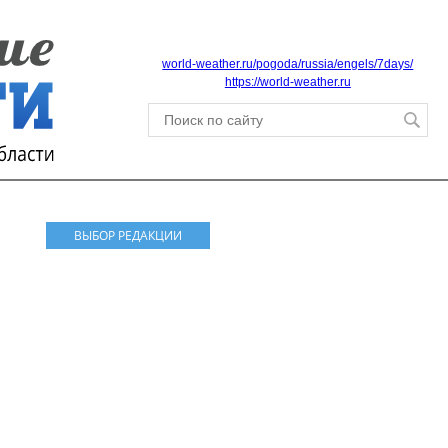
world-weather.ru/pogoda/russia/engels/7days/
https://world-weather.ru
ВЫБОР РЕДАКЦИИ