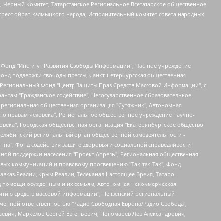
в, Черный Комитет, Татарстанское Региональное Всетатарское общественное
гресс ойрат-калмыцкого народа, Исполнительный комитет совета народных
евосточное общественное движение "Маяк", Санкт-Петербургская ЛГБТ-инициативная группа "Выход", Инициативная группа ЛГБТ+ "Реверс", Алексеев Андрей Викторович, Бекбулатова Таисия Львовна, Беляев Иван Михайлович, Владыкина Елена Сергеевна, Гельман Марат Александрович, Никульшина Вероника Юрьевна, Толоконникова Надежда Андреевна, Шендерович Виктор Анатольевич, Общество с ограниченной ответственностью "Данное сообщение", Общество с ограниченной ответственностью Издательский дом "Новая глава", Айнбиндер Александра Александровна, Московский комьюнити-центр для ЛГБТ+инициатив, Благотворительный фонд развития филантропии, Deutsche Welle (Германия, Kurt-Schumacher-Strasse 3, 53113 Bonn), Борзунова Мария Михайловна, Воробьев Виктор Викторович, Голубева Анна Львовна, Константинова Алла Михайловна, Малкова Ирина Владимировна, Мурадов Мурад Абдулгалимович, Осетинская Елизавета Николаевна, Понасенков Евгений Николаевич, Ганапольский Матвей Юрьевич, Киселев Евгений Алексеевич, Борухович Ирина Григорьевна, Дремин Иван Тимофеевич, Дубровский Дмитрий Викторович, Красноярская региональная общественная организация поддержки и развития альтернативных образовательных технологий и межкультурных коммуникаций "ИНТЕРРА", Маяковская Екатерина Алексеевна, Фейгин Марк Захарович, Филимонов Андрей Викторович, Дзугкоева Регина Николаевна, Доброхотов Роман Александрович, Дудь Юрий Александрович, Елкин Сергей Владимирович, Кругликов Кирилл Игоревич, Сабунаева Мария Леонидовна, Семенов Алексей Владимирович, Шаинян Карен Багратович, Шульман Екатерина Михайловна, Асафьев Артур Валерьевич, Вахштайн Виктор Семенович, Венедиктов Алексей Алексеевич, Лушникова Екатерина Евгеньевна, Волков Леонид Михайлович, Невзоров Александр Глебович, Пархоменко Сергей Борисович, Сироткин Ярослав Николаевич, Кара-Мурза Владимир Владимирович, Баранова Наталья Владимировна, Гозман Леонид Яковлевич, Кагарлицкий Борис Юльевич, Климарев Михаил Валерьевич, Милов Владимир Станиславович, Автономная некоммерческая организация Краснодарский центр современного искусства "Типография", Моргенштерн Алишер Тагирович, Соболь Любовь Эдуардовна, Общество с ограниченной ответственностью "ЛИЗА НОРМ", Каспаров Гарри Кимович, Ходорковский Михаил Борисович, Общество с ограниченной ответственностью "Апрельские тезисы", Данилович Ирина Брониславовна, Кашин Олег Владимирович, Петров Николай Владимирович, Пивоваров Алексей Владимирович, Соколов Михаил Владимирович, Цветкова Юлия Владимировна, Чичваркин Евгений Александрович, Комитет против пыток/Команда против пыток, Общество с ограниченной ответственностью "Первый научный", Общество с ограниченной ответственностью "Вертолет и ко", Белоцерковская Вероника Борисовна, Кац Максим Евгеньевич, Лазарева Татьяна Юрьевна, Шаведдинов Руслан Табризович, Яшин Илья Валерьевич, Общество с ограниченной ответственностью "Иноагент ААВ", Алешковский Дмитрий Петрович, Альбац Евгения Марковна, Быков Дмитрий Львович, Галямина Юлия Евгеньевна, Лойко Сергей Леонидович, Мартынов Кирилл Константинович, Медведев Сергей Александрович, Крашенинников Федор Геннадиевич, Гордеева Катерина Вл