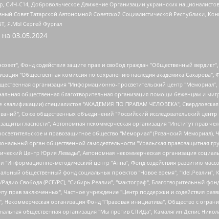
tsApp, СИЧ-С14, Добровольческое Движение Организации украинских националисто
ный Совет Татарской Автономной Советской Социалистической Республики, Кон
БТ, Я.МЫ Сергей Фургал
 на
03.05.2024
мная некоммерческая организация "Центр по работе с проблемой насилия "НАСИЛИЮ.НЕТ", Межрегиональный профессиональный союз работников здравоохранения "Альянс врачей", Юридическое лицо, зарегистрированное в Латвийской Республике, SIA "Medusa Project" (регистрационный номер 40103797863, дата регистрации 10.06.2014), Некоммерческая организация "Фонд по борьбе с коррупцией", Автономная некоммерческая организация "Институт права и публичной политики", Баданин Роман Сергеевич, Гликин Максим Александрович, Железнова Мария Михайловна, Лукьянова Юлия Сергеевна, Маетная Елизавета Витальевна, Маняхин Петр Борисович, Чуракова Ольга Владимировна, Ярош Юлия Петровна, Юридическое лицо "The Insider SIA", зарегистрированное в Риге, Латвийская Республика (дата регистрации 26.06.2015), являющееся администратором доменного имени интернет-издания "The Insider SIA", https://theins.ru, Постернак Алексей Евгеньевич, Рубин Михаил Аркадьевич, Анин Роман Александрович, Юридическое лицо Istories fonds, зарегистрированное в Латвийской Республике (регистрационный номер 50008295751, дата регистрации 24.02.2020), Великовский Дмитрий Александрович, Долинина Ирина Николаевна, Мароховская Алеся Алексеевна, Шлейнов Роман Юрьевич, Шмагун Олеся Валентиновна, Общество с ограниченной ответственностью "Альтаир 2021", Общество с ограниченной ответственностью "Вега 2021", Общество с ограниченной ответственностью "Главный редактор 2021", Общество с ограниченной ответственностью "Ромашки монолит", Важенков Артем Валерьевич, Ивановская областная общественная организация "Центр гендерных исследований", Гурман Юрий Альбертович, Медиапроект "ОВД-Инфо", Егоров Владимир Владимирович, Жилинский Владимир Александрович, Общество с ограниченной ответственностью "ЗП", Иванова София Юрьевна, Карезина Инна Павловна, Кильтау Екатерина Викторовна, Петров Алексей Викторович, Пискунов Сергей Евгеньевич, Смирнов Сергей Сергеевич, Тихонов Михаил Сергеевич, Общество с ограниченной ответственностью "ЖУРНАЛИСТ-ИНОСТРАННЫЙ АГЕНТ", Арапова Галина Юрьевна, Вольтская Татьяна Анатольевна, Американская компания "Mason G.E.S. Anonymous Foundation" (США), являющаяся владельцем интернет-издания https://mnews.world/, Компания "Stichting Bellingcat", зарегистрированная в Нидерландах (дата регистрации 11.07.2018), Захаров Андрей Вячеславович, Клепиковская Екатерина Дмитриевна, Общество с ограниченной ответственностью "МЕМО", Перл Роман Александрович, Симонов Евгений Алексеевич, Соловьева Елена Анатольевна, Сотников Даниил Владимирович, Сурначева Елизавета Дмитриевна, Автономная некоммерческая организация по защите прав человека и информированию населения "Якутия – Наше Мнение", Общество с ограниченной ответственностью "Москоу диджитал медиа", с 26.01.2023 Общество с ограниченной ответственностью "Чайка Белые сады", Ветошкина Валерия Валерьевна, Заговора Максим Александрович, Межрегиональное общественное движение "Российская ЛГБТ - сеть", Оленичев Максим Владимирович, Павлов Иван Юрьевич, Скворцова Елена Сергеевна, Общество с ограниченной ответственностью "Как бы инагент", Кочетков Игорь Викторович, Общество с ограниченной ответственностью "Честные выборы", Еланчик Олег Александрович, Общество с ограниченной ответственностью "Нобелевский призыв", Гималова Регина Эмилевна, Григорьев Андрей Валерьевич, Григорьева Алина Александровна, Ассоциация по содействию защите прав призывников, альтернативнослужащих и военнослужащих "Правозащитная группа "Гражданин.Армия.Право", Хисамова Регина Фаритовна, Автономная некоммерческая организация по реализации социально-правовых программ "Лилит", Дальн