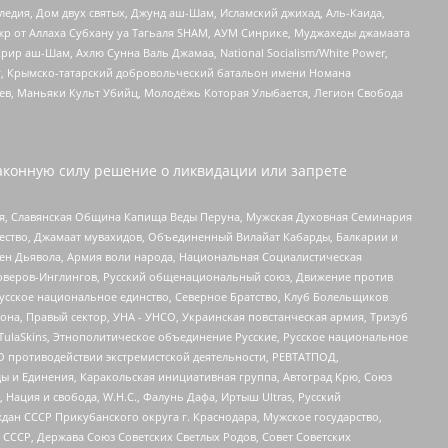
едия, Дом двух святых, Джунд аш-Шам, Исламский джихад, Аль-Каида,
жр от Аллаха Субхану уа Тагьаля SHAM, АУМ Синрике, Муджахеды джамаата
рир аш-Шам, Ахлю Сунна Валь Джамаа, National Socialism/White Power,
рг, Крымско-татарский добровольческий батальон имени Номана
оев, Маньяки Культ Убийц, Молодёжь Которая Улыбается, Легион Свобода
аконную силу решение о ликвидации или запрете
ья, Славянская Община Капища Веды Перуна, Мужская Духовная Семинария
щество, Джамаат мувахидов, Объединенный Вилайат Кабарды, Балкарии и
ден Дьявола, Армия воли народа, Национальная Социалистическая
роверов-Инглингов, Русский общенациональный союз, Движение против
усское национальное единство, Северное Братство, Клуб Болельщиков
а, Правый сектор, УНА - УНСО, Украинская повстанческая армия, Тризуб
 TulaSkins, Этнополитическое объединение Русские, Русское национальное
О противодействии экстремистской деятельности, РЕВТАТПОД,
ы и Единения, Каракольская инициативная группа, Автоград Крю, Союз
 Нация и свобода, W.H.С., Фалунь Дафа, Иртыш Ultras, Русский
ан СССР Прикубанского округа г. Краснодара, Мужское государство,
СССР, Держава Союз Советских Светлых Родов, Совет Советских