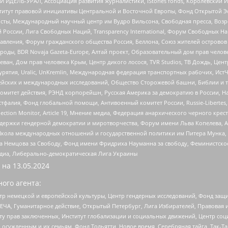
 ИДЕЛЬ-УРАЛ, Ассоциация развития журналистики, IStories fonds, Королевск
r, Институт правовой инициативы Центральной и Восточной Европы, Фонд Открытой Э
ты, Международный научный центр им Вудро Вильсона, Свободная пресса, Возро
России, Лига Свободных Наций, Transparеncy International, Форум Свободных Н
правления, Форум гражданского общества Россия, Беллона, Союз жителей острово
роды, BDR Novaja Gazeta-Europe, Алтай проект, Образовательный дом прав челов
еван, Дом прав человека Крым, Центр дикого лосося, TVR Studios, ТВ Дождь, Це
урятия, Uralic, UnKremlin, Международная федерация транспортных рабочих, Ист
ейских и международных исследований, Общество Сторожевой башни, Библии и тр
омитет действия, РЭНД корпорейшн, Русская Америка за демократию в России, Н
фалия, Фонд глобальной помощи, Антивоенный комитет России, Russie-Libertes, L
lection Monitor, Article 19, Мнение медиа, Федерация анархического черного кр
и гендерной демократии и миротворчества, Форум имени Льва Копелева, American C
г, Школа международных отношений и государственной политики им Питера Мунка
 Немцова за Свободу, Фонд имени Фридриха Науманна за свободу, Феминистско
медиа, Либерально-демократическая Лига Украины
 на
13.05.2024
ого агента:
р немецкой и европейской культуры, Центр гендерных исследований, Фонд защи
ЧА, Гуманитарное действие, Открытый Петербург, Лига Избирателей, Правовая 
иту прав заключенных, Институт глобализации и социальных движений, Центр 
ужденным и их семьям, Фонд Тольятти, Новое время, Серебряная тайга, Так-Так-