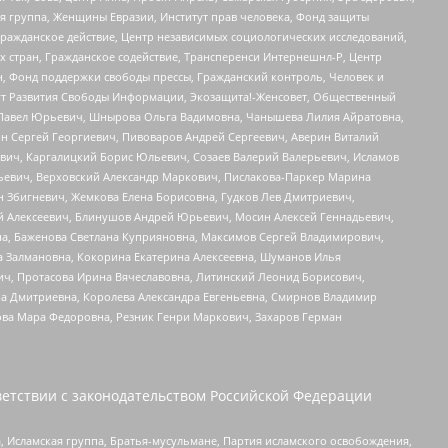
я группа, Женщины Евразии, Институт прав человека, Фонд защиты
Гражданское действие, Центр независимых социологических исследований,
стран, Гражданское содействие, Трансперенси Интернешнл-Р, Центр
н, Фонд поддержки свободы прессы, Гражданский контроль, Человек и
тут Развития Свободы Информации, Экозащита!-Женсовет, Общественный
й Павел Юрьевич, Шнырова Ольга Вадимовна, Чанышева Лилия Айратовна,
ин Сергей Георгиевич, Пивоваров Андрей Сергеевич, Аверин Виталий
вич, Каргалицкий Борис Юльевич, Созаев Валерий Валерьевич, Исламов
льевич, Верховский Александр Маркович, Пислакова-Паркер Марина
н Збигневич, Жемкова Елена Борисовна, Гудков Лев Дмитриевич,
й Алексеевич, Блинушов Андрей Юрьевич, Мосин Алексей Геннадьевич,
а, Баженова Светлана Куприяновна, Максимов Сергей Владимирович,
а Залмановна, Кокорина Екатерина Алексеевна, Шуманов Илья
ч, Протасова Ирина Вячеславовна, Литинский Леонид Борисович,
а Дмитриевна, Королева Александра Евгеньевна, Смирнов Владимир
ова Мара Федоровна, Резник Генри Маркович, Захаров Герман
етствии с законодательством Российской Федерации
 Исламская группа, Братья-мусульмане, Партия исламского освобождения,