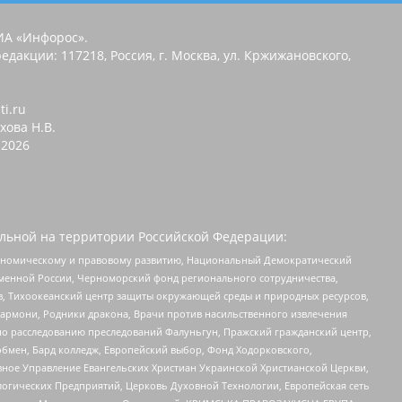
ИА «Инфорос».
едакции: 117218, Россия, г. Москва, ул. Кржижановского,
ti.ru
хова Н.В.
2026
льной на территории Российской Федерации:
кономическому и правовому развитию, Национальный Демократический
менной России, Черноморский фонд регионального сотрудничества,
, Тихоокеанский центр защиты окружающей среды и природных ресурсов,
 Хармони, Родники дракона, Врачи против насильственного извлечения
по расследованию преследований Фалуньгун, Пражский гражданский центр,
бмен, Бард колледж, Европейский выбор, Фонд Ходорковского,
ное Управление Евангельских Христиан Украинской Христианской Церкви,
огических Предприятий, Церковь Духовной Технологии, Европейская сеть