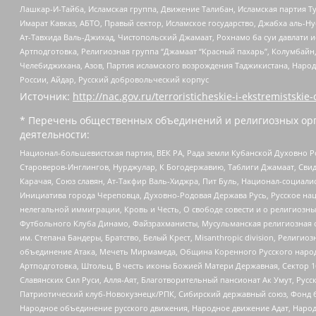
Лашкар-И-Тайба, Исламская группа, Движение Талибан, Исламская партия Т
Имарат Кавказ, АБТО, Правый сектор, Исламское государство, Джабха аль-
Ат-Тавхида Валь-Джихад, Чистопольский Джамаат, Рохнамо ба суи давлати и
Артподготовка, Религиозная группа “Джамаат “Красный пахарь”, Колумбайн
Челебиджихана, Азов, Партия исламского возрождения Таджикистана, Народ
России, Айдар, Русский добровольческий корпус
Источник:
http://nac.gov.ru/terroristicheskie-i-ekstremistskie-
* Перечень общественных объединений и религиозных орг
деятельности:
Национал-большевистская партия, ВЕК РА, Рада земли Кубанской Духовно
Староверов-Инглингов, Нурджулар, К Богодержавию, Таблиги Джамаат, Сви
Карачая, Союз славян, Ат-Такфир Валь-Хиджра, Пит Буль, Национал-социал
Инициатива города Череповца, Духовно-Родовая Держава Русь, Русское н
нелегальной иммиграции, Кровь и Честь, О свободе совести и о религиоз
Футбольного Клуба Динамо, Файзрахманисты, Мусульманская религиозная о
им. Степана Бандеры, Братство, Белый Крест, Misanthropic division, Рели
объединение Атака, Мечеть Мирмамеда, Община Коренного Русского народа
Артподготовка, Штольц, В честь иконы Божией Матери Державная, Сектор 1
Славянских Сил Руси, Алля-Аят, Благотворительный пансионат Ак Умут, Русск
Патриотический клуб-Новокузнецк/РПК, Сибирский державный союз, Фонд б
Народное объединение русского движения, Народное движение Адат, Народ