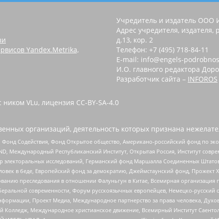
Учредитель и издатель ООО 
Адрес учредителя, издателя, р
зи
д.13, кор. 2
рвисов Yandex.Metrika,
Телефон: +7 (495) 718-84-11
E-mail: info@engels-podrobnos
И.О. главного редактора Доро
Разработчик сайта –
INFOROS
 ником VLu, лицензия CC-BY-SA-4.0
енных организаций, деятельность которых признана нежелате
 Фонд Содействия, Фонд Открытое общество, Американо-российский фонд по э
 Международный Республиканский Институт, Открытая Россия, Институт совре
р электоральных исследований, Германский фонд Маршалла Соединенных Штатов
еловек в беде, Европейский фонд за демократию, Джеймстаунский фонд, Прожект
дованию преследования в отношении Фалуньгун в Китае, Всемирная организация 
беральной современности, Форум русскоязычных европейцев, Немецко-русский о
формации, Проект Медиа, Международное партнерство за права человека, Духов
 Колледж, Международное христианское движение, Всемирный Институт Саентол