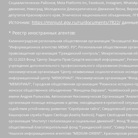
Социалистических Районов, Meta Platforms Inc, Facebook, Instagram, Wha
движение, Невоград, Молодежное Демократическое Движение Весна, Верхов
депутатов Красноярского края, Этническое национальное объединение, ЛГ
Источник:
https://minjust.gov.ru/ru/documents/7822/
данные
* Реестр иностранных агентов:
Калининградская региональная общественная организация "Экозащита!-Женсовет", Фонд содействия защите прав и свобод граждан "Общественный вердикт", Фонд "Институт Развития Свободы Информации", Частное учреждение "Информационное агентство МЕМО. РУ", Региональная общественная организация "Общественная комиссия по сохранению наследия академика Сахарова", Фонд поддержки свободы прессы, Санкт-Петербургская общественная правозащитная организация "Гражданский контроль", Межрегиональная общественная организация "Информационно-просветительский центр "Мемориал", Региональный Фонд "Центр Защиты Прав Средств Массовой Информации", с 05.12.2023 Фонд "Центр Защиты Прав Средств массовой информации", Региональная общественная благотворительная организация помощи беженцам и мигрантам "Гражданское содействие", Негосударственное образовательное учреждение дополнительного профессионального образования (повышение квалификации) специалистов "АКАДЕМИЯ ПО ПРАВАМ ЧЕЛОВЕКА", Свердловская региональная общественная организация "Сутяжник", Автономная некоммерческая организация "Центр независимых социологических исследований", Союз общественных объединений "Российский исследовательский центр по правам человека", Региональное общественное учреждение научно-информационный центр "МЕМОРИАЛ", Некоммерческая организация "Фонд защиты гласности", Автономная некоммерческая организация "Институт прав человека", Городская общественная организация "Екатеринбургское общество "МЕМОРИАЛ", Городская общественная организация "Рязанское историко-просветительское и правозащитное общество "Мемориал" (Рязанский Мемориал), Челябинский региональный орган общественной самодеятельности – женское общественное объединение "Женщины Евразии", Челябинский региональный орган общественной самодеятельности "Уральская правозащитная группа", Фонд содействия защите здоровья и социальной справедливости имени Андрея Рылькова, Автономная Некоммерческая Организация "Аналитический Центр Юрия Левады", Автономная некоммерческая организация социальной поддержки населения "Проект Апрель", Региональная общественная организация помощи женщинам и детям, находящимся в кризисной ситуации "Информационно-методический центр "Анна", Фонд содействия развитию массовых коммуникаций и правовому просвещению "Так-так-Так", Фонд содействия устойчивому развитию "Серебряная тайга", Свердловский региональный общественный фонд социальных проектов "Новое время", "Idel.Реалии", Кавказ.Реалии, Крым.Реалии, Телеканал Настоящее Время, Татаро-башкирская служба Радио Свобода (Azatliq Radiosi), Радио Свободная Европа/Радио Свобода (PCE/PC), "Сибирь.Реалии", "Фактограф", Благотворительный фонд помощи осужденным и их семьям, Автономная некоммерческая организация "Институт глобализации и социальных движений", Фонд "В защиту прав заключенных", Частное учреждение "Центр поддержки и содействия развитию средств массовой информации", Пензенский региональный общественный благотворительный фонд "Гражданский союз", "Север.Реалии", Некоммерческая организация Фонд "Правовая инициатива", Общество с ограниченной ответственностью "Радио Свободная Европа/Радио Свобода", Чешское информационное агентство "MEDIUM-ORIENT", Красноярская региональная общественная организация "Мы против СПИДа", Камалягин Денис Николаевич, Маркелов Сергей Евгеньевич, Пономарев Лев Александрович, Савицкая Людмила Алексеевна, Автоно