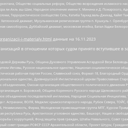
уркестана, Общество социальных реформ, Общество возрождения исламского насл
Нусра ли-Ахль аш-Шам, Народное ополчение имени К. Минина и Д. Пожарского, Ад
сломи, Террористическое сообщество Сеть, Катиба Таухид валь-Джихад, Хайят Тах
, Хатлонский джамаат, Мусульманская религиозная группа п. Кушкуль г. Оренбу
ная самооборона, Дуббайский джамаат, московская ячейка, Батал-Хаджи Белхор
organizacii-i-materialy.html
данные на
16.11.2023
анизаций в отношении которых судом принято вступившее в з
 Родовой Державы Русь, Община Духовного Управления Асгардской Веси Беловод
детели Иеговы, Русское национальное единство, Национал-социалистическое об
истическая рабочая партия России, Славянский союз, Формат-18, Благородный Ор
ациональное единство, Древнерусской Инглистической церкви Православных Ста
ных объединениях, Омская организация общественного политического движения Р
рганизация п. Боровский, Община Коренного Русского народа Щелковского район
гиозное объединение последователей инглиизма, Народная Социальная Инициатива,
 г. Астрахани, ВОЛЯ, Меджлис крымскотатарского народа, Рубеж Севера, ТОЙС, 
6, Независимость, Фирма, Молодежная правозащитная группа МПГ, Курсом Правд
ая республика Русь, Арестантское уголовное единство, Башкорт, Нация и свобода,
орьбы с коррупцией, Фонд защиты прав граждан, Штабы Навального, Совет гражд
ный совет граждан РСФСР СССР Архангельской области, Проект Штурм, Граждане 