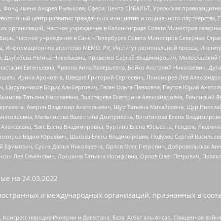
, Фонд имени Андрея Рылькова, Сфера, Центр СИБАЛЬТ, Уральская правозащитна
невосточный центр развития гражданских инициатив и социального партнерства, 
 организаций, Частное учреждение в Калининграде Совета Министров северных 
бирь, Частное учреждение в Санкт-Петербурге Совета Министров Северных Стра
а, Информационное агентство МЕМО. РУ, Институт региональной прессы, Инсти
ч, Дзугкоева Регина Николаевна, Кривенко Сергей Владимирович, Милославски
настасия Евгеньевна, Ривина Анна Валерьевна, Бойко Анатолий Николаевич, Дуг
ошель Ирина Ароновна, Шведов Григорий Сергеевич, Пономарев Лев Александро
ч, Цирульников Борис Альбертович, Гасан Ольга Павловна, Паутов Юрий Анато
Акимова Татьяна Николаевна, Золотарева Екатерина Александровна, Рачинский Я
Сергеевна, Аверин Владимир Анатольевич, Щур Татьяна Михайловна, Щур Никола
Анатольевна, Мельникова Валентина Дмитриевна, Вититинова Елена Владимировн
 Алексеевна, Закс Елена Владимировна, Буртина Елена Юрьевна, Гендель Людмил
рохоров Вадим Юрьевич, Шахова Елена Владимировна, Подузов Сергей Васильеви
й Ефимович, Сухих Дарья Николаевна, Орлов Олег Петрович, Добровольская Анн
нсон Лев Семенович, Локшина Татьяна Иосифовна, Орлов Олег Петрович, Поляк
ые на
24.03.2022
ностранных и международных организаций, признанных в соотв
нгресс народов Ичкерии и Дагестана, База, Асбат аль-Ансар, Священная война,