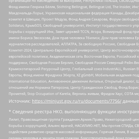
организаций по наблюдению за выборами, Республика Польша, СВОБОДНЫЙ
Фонд имени Генриха Бёлля, Stichting Bellingcat, Bellingcat Ltd, The Inside
Макдональда-Лорье, Украинская национальная федерация Канады, Декабрис
комитет в Швеции, Проект Медуза, Фонд Андрея Сахарова, Форум свободной 
Solidarus, КрымSOS, Свободный университет, Институт государственного у
борьбы с коррупцией Инк, Завет церквей TCCN, Агора, Всемирный фонд при
имени Бориса Звозскова, Дом прав человека Тбилиси, Дом прав человека Ер
журналистов расследователей, АЛЛАТРА, За свободную Россию, Свободная Б
Комитет-2024, Центрально-Европейский университет, Центр восточноевроп
европейской политики, Академическая сеть Восточная Европа, Российский к
поддержки, Свободная Россия Берлин, Свободная Россия Северный Рейн-Вест
Крымскотатарский Ресурсный Центр, Глобальный союз IndustriALL, Russian E
Европы, Фонд имени Фридриха Эберта, XZ gGmbH, Мобильная академия поддержк
International Education, Антивоенное движение Антальи, Открытый диало
отношений им Нормана Патерсона, Центр Гражданских Свобод, Фонд Бориса
Прометей, Stop Occupation of Karelia, Вернись живым, Фридом Хаус, СОТА 
Источник:
https://minjust.gov.ru/ru/documents/7756/
данные
* Сведения реестра НКО, выполняющих функции иностранн
Лилит, Правозащитная группа Гражданин.Армия.Право, Нижегородский цент
борьбы с коррупцией, Альянс врачей, НАСИЛИЮ.НЕТ, Мы против СПИДа, СВЕ
содействия развитию средств массовой информации, Горячая Линия, В защ
охраны здоровья и защиты прав граждан, Благотворительный фонд помощи ос