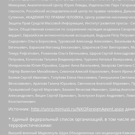
Мемориал, Аналитический Центр Юрия Левады, Издательство Парк Гагарина
гласности, Российский исследовательский центр по правам человека, Даль
Сутяжник, АКАДЕМИЯ ПО ПРАВАМ ЧЕЛОВЕКА, Центр развития некоммерческих
Защиты Прав Средств Массовой Информации, Институт развития прессы - Си
Закон, Общественная комиссия по сохранению наследия академика Сахаров
вердикт, Евразийская антимонопольная ассоциация, Бедушев Петр Петрови
Сидорович Ольга Борисовна, Туровский Александр Алексеевич, Васильева А
Евгеньевич, Барахоев Магомед Бекханович, Шарипков Олег Викторович, М
Тимур Рифгатович, Романова Ольга Евгеньевна, Щаров Сергей Алексадрови
Петровна, Кочеткова Татьяна Владимировна, Чуркина Наталья Валерьевна, 
Илларионова Юлия Юрьевна, Саранг Анна Васильевна, Захарова Светлана 
Гефтер Валентин Михайлович, Симонов Алексей Кириллович, Флиге Ирина 
Беляев Сергей Иванович, Голубева Елена Николаевна, Ганнушкина Светлана
Вячеславович, Арапова Галина Юрьевна, Свечников Анатолий Мариевич, П
Лукашевский Сергей Маркович, Бахмин Вячеслав Иванович, Шабад Анатоли
Александрович, Вицин Сергей Ефимович, Золотухин Борис Андреевич, Леви
Константинович
Источник:
http://unro.minjust.ru/NKOForeignAgent.aspx
данн
* Единый федеральный список организаций, в том числе и
террористическими:
Высший военный Маджлисуль Шура Объединенных сил моджахедов Кавказа, Ко