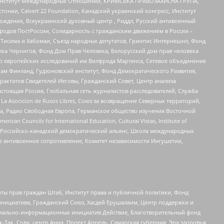
ий Институт Международных Отношений, КРИМСЬКА ПРАВОЗАХИСНА ГРУПА,
стонии, Calvert 22 Foundation, Канадский украинский конгресс, Институт
ждение, Всеукраинский духовный центр , Риддл, Русский антивоенный
ародов ПостРоссии, Солидарность с гражданским движением в России –
в Тисима и Хабомаи, Съезд народных депутатов, Гринпис Интернешнл, Фонд
ека Чернигов, Фонд Дом Прав Человека, Белорусский дом прав человека
нтр европейских исследований им Вилфрида Мартенса, Сетевое объединение
Чам Финланд, Гудзоновский институт, Фонд Демократического Развития,
актатов Свидетелей Иеговы, Гражданский Совет, Центр анализа
астоящая Россия, Глобальная сеть журналистов-расследователей, Служба
a Asocicion de Rusos Libres, Союз за возвращение Северных территорий,
еста, Радио Свободная Европа, Германское общество изучения Восточной
ouncils for International Education, Cultural Vistas, Institute of
, Российско-канадский демократический альянс, Школа международных
е антивоенное сопротивление, Комитет независимости Ингушетии,
ты прав граждан Штаб, Институт права и публичной политики, Фонд
инициатива, Гражданский Союз, Хасдей Ерушалаим, Центр поддержки и
социально-информационных инициатив Действие, Благотворительный фонд
Так, Сова, центр Анна, Проект Апрель, Самарская губерния, Эра здоровья,