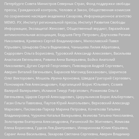
Петербурге Совета Министров Северных Стран, Фонд поддержки свободы
прессы, Гражданский контроль, Человек и Закон, Общественная комиссия
по сохранению наследия академика Сахарова, Информационное агентство
МЕМО. РУ, Институт региональной прессы, Институт Развития Свободы
Информации, Экозащита!-Женсовет, Общественный вердикт, Евразийская
антимонопольная ассоциация, Бедушев Петр Петрович, Дзугкоева Регина
Николаевна, Кривенко Сергей Владимирович, Милославский Павел
Юрьевич, Шнырова Ольга Вадимовна, Чанышева Лилия Айратовна,
Сидорович Ольга Борисовна, Туровский Александр Алексеевич, Васильева
Анастасия Евгеньевна, Ривина Анна Валерьевна, Бойко Анатолий
Николаевич, Дугин Сергей Георгиевич, Пивоваров Андрей Сергеевич,
Аверин Виталий Евгеньевич, Барахоев Магомед Бекханович, Шарипков
Олег Викторович, Мошель Ирина Ароновна, Шведов Григорий Сергеевич,
Пономарев Лев Александрович, Каргалицкий Борис Юльевич, Созаев
Валерий Валерьевич, Исламов Тимур Рифгатович, Романова Ольга
Евгеньевна, Щаров Сергей Алексадрович, Цирульников Борис Альбертович,
Гасан Ольга Павловна, Паутов Юрий Анатольевич, Верховский Александр
Маркович, Пислакова-Паркер Марина Петровна, Кочеткова Татьяна
Владимировна, Чуркина Наталья Валерьевна, Акимова Татьяна Николаевна,
Золотарева Екатерина Александровна, Рачинский Ян Збигневич, Жемкова
Елена Борисовна, Гудков Лев Дмитриевич, Илларионова Юлия Юрьевна,
Саранг Анна Васильевна, Захарова Светлана Сергеевна, Аверин Владимир