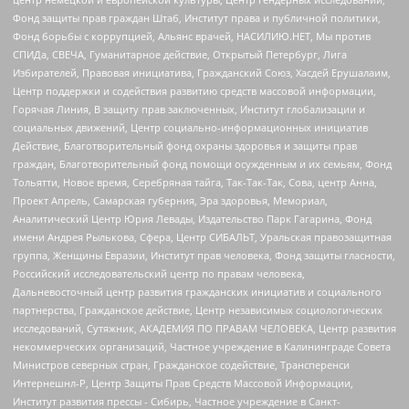
Фонд защиты прав граждан Штаб, Институт права и публичной политики,
Фонд борьбы с коррупцией, Альянс врачей, НАСИЛИЮ.НЕТ, Мы против
СПИДа, СВЕЧА, Гуманитарное действие, Открытый Петербург, Лига
Избирателей, Правовая инициатива, Гражданский Союз, Хасдей Ерушалаим,
Центр поддержки и содействия развитию средств массовой информации,
Горячая Линия, В защиту прав заключенных, Институт глобализации и
социальных движений, Центр социально-информационных инициатив
Действие, Благотворительный фонд охраны здоровья и защиты прав
граждан, Благотворительный фонд помощи осужденным и их семьям, Фонд
Тольятти, Новое время, Серебряная тайга, Так-Так-Так, Сова, центр Анна,
Проект Апрель, Самарская губерния, Эра здоровья, Мемориал,
Аналитический Центр Юрия Левады, Издательство Парк Гагарина, Фонд
имени Андрея Рылькова, Сфера, Центр СИБАЛЬТ, Уральская правозащитная
группа, Женщины Евразии, Институт прав человека, Фонд защиты гласности,
Российский исследовательский центр по правам человека,
Дальневосточный центр развития гражданских инициатив и социального
партнерства, Гражданское действие, Центр независимых социологических
исследований, Сутяжник, АКАДЕМИЯ ПО ПРАВАМ ЧЕЛОВЕКА, Центр развития
некоммерческих организаций, Частное учреждение в Калининграде Совета
Министров северных стран, Гражданское содействие, Трансперенси
Интернешнл-Р, Центр Защиты Прав Средств Массовой Информации,
Институт развития прессы - Сибирь, Частное учреждение в Санкт-