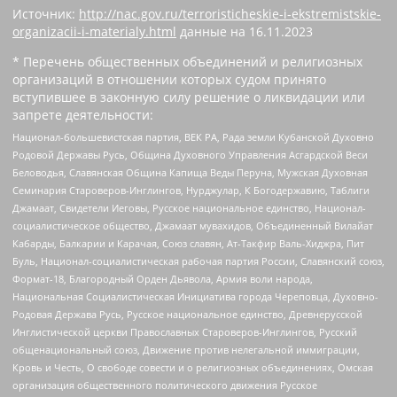
Источник:
http://nac.gov.ru/terroristicheskie-i-ekstremistskie-
organizacii-i-materialy.html
данные на
16.11.2023
* Перечень общественных объединений и религиозных
организаций в отношении которых судом принято
вступившее в законную силу решение о ликвидации или
запрете деятельности:
Национал-большевистская партия, ВЕК РА, Рада земли Кубанской Духовно
Родовой Державы Русь, Община Духовного Управления Асгардской Веси
Беловодья, Славянская Община Капища Веды Перуна, Мужская Духовная
Семинария Староверов-Инглингов, Нурджулар, К Богодержавию, Таблиги
Джамаат, Свидетели Иеговы, Русское национальное единство, Национал-
социалистическое общество, Джамаат мувахидов, Объединенный Вилайат
Кабарды, Балкарии и Карачая, Союз славян, Ат-Такфир Валь-Хиджра, Пит
Буль, Национал-социалистическая рабочая партия России, Славянский союз,
Формат-18, Благородный Орден Дьявола, Армия воли народа,
Национальная Социалистическая Инициатива города Череповца, Духовно-
Родовая Держава Русь, Русское национальное единство, Древнерусской
Инглистической церкви Православных Староверов-Инглингов, Русский
общенациональный союз, Движение против нелегальной иммиграции,
Кровь и Честь, О свободе совести и о религиозных объединениях, Омская
организация общественного политического движения Русское