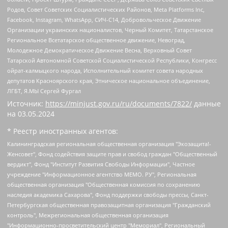
Родов, Совет Советских Социалистических Районов, Meta Platforms Inc,
Facebook, Instagram, WhatsApp, СИЧ-С14, Добровольческое Движение
Организации украинских националистов, Черный Комитет, Татарстанское
Региональное Всетатарское общественное движение, Невоград,
Молодежное Демократическое Движение Весна, Верховный Совет
Татарской Автономной Советской Социалистической Республики, Конгресс
ойрат-калмыцкого народа, Исполнительный комитет совета народных
депутатов Красноярского края, Этническое национальное объединение,
ЛГБТ, Я.МЫ Сергей Фургал
Источник:
https://minjust.gov.ru/ru/documents/7822/
данные
на
03.05.2024
* Реестр иностранных агентов:
Калининградская региональная общественная организация "Экозащита!-Женсовет", Фонд содействия защите прав и свобод граждан "Общественный вердикт", Фонд "Институт Развития Свободы Информации", Частное учреждение "Информационное агентство МЕМО. РУ", Региональная общественная организация "Общественная комиссия по сохранению наследия академика Сахарова", Фонд поддержки свободы прессы, Санкт-Петербургская общественная правозащитная организация "Гражданский контроль", Межрегиональная общественная организация "Информационно-просветительский центр "Мемориал", Региональный Фонд "Центр Защиты Прав Средств Массовой Информации", с 05.12.2023 Фонд "Центр Защиты Прав Средств массовой информации", Региональная общественная благотворительная организация помощи беженцам и мигрантам "Гражданское содействие", Негосударственное образовательное учреждение дополнительного профессионального образования (повышение квалификации) специалистов "АКАДЕМИЯ ПО ПРАВАМ ЧЕЛОВЕКА", Свердловская региональная общественная организация "Сутяжник", Автономная некоммерческая организация "Центр независимых социологических исследований", Союз общественных объединений "Российский исследовательский центр по правам человека", Региональное общественное учреждение научно-информационный центр "МЕМОРИАЛ", Некоммерческая организация "Фонд защиты гласности", Автономная некоммерческая организация "Институт прав человека", Городская общественная организация "Екатеринбургское общество "МЕМОРИАЛ", Городская общественная организация "Рязанское историко-просветительское и правозащитное общество "Мемориал" (Рязанский Мемориал), Челябинский региональный орган общественной самодеятельности – женское общественное объединение "Женщины Евразии", Челябинский региональный орган общественной самодеятельности "Уральская правозащитная группа", Фонд содействия защите здоровья и социальной справедливости имени Андрея Рылькова, Автономная Некоммерческая Организация "Аналитический Центр Юрия Левады", Автономная некоммерческая организация социальной поддержки населения "Проект Апрель", Региональная общественная организация помощи женщинам и детям, находящимся в кризисной ситуации "Информационно-методический центр "Анна", Фонд содействия развитию массовых коммуникаций и правовому просвещению "Так-так-Так", Фонд содействия устойчивому развитию "Серебряная тайга", Свердловский региональный общественный фонд социальных проектов "Новое время", "Idel.Реалии", Кавказ.Реалии, Крым.Реалии, Телеканал Настоящее Время, Татаро-башкирская служба Радио Свобода (Azatliq Radiosi), Радио Свободная Европа/Радио Свобода (PCE/PC), "Сибирь.Реалии", "Фактограф", Благотворительный фонд помощи осужденным и их семьям, Автономная некоммерческая организация "Институт глобализации и социальных движений", Фонд "В защиту прав заключенных", Частное учреждение "Центр поддержки и содействия развитию средств массовой информации", Пензенский региональный общественный благотворительный фонд "Гражданский союз", "Север.Реалии", Некоммерческая организация Фонд "Правовая инициатива", Общество с ограниченной ответственностью "Радио Свободная Европа/Радио Свобода", Чешское информационное агентство "MEDIUM-ORIENT", Красноярская региональная общественная организация "Мы против СПИДа", Камалягин Денис Николаевич, Маркелов Сергей Евгеньевич, Пономарев Лев Александрович, Савицкая Людмила Алексеевна, Автономная некоммерческая организация "Центр по работе с проблемой насилия "НАСИЛИЮ.НЕТ", Межрегиональный профессиональный союз работников здравоохранения "Альянс врачей", Юридическое лицо, зарегистрированное в Латвийской Республике, SIA "Medusa Project" (регистрационный номер 40103797863, дата регистрации 10.06.2014), Некоммерческая организация "Фонд по борьбе с коррупцией", Автономная некоммерческая организация "Институт права и публичной политики", Баданин Роман Сергеевич, Гликин Максим Александрович, Железнова Мария Михайловна, Лукьянова Юлия Сергеевна, Маетная Елизавета Витальевна, Маняхин Петр Борисович, Чуракова Ольга Владимировна, Ярош Юлия Петровна, Юридическое лицо "The Insider SIA", зарегистрированное в Риге, Латвийская Республика (дата регистрации 26.06.2015), являющееся администратором доменного имени интернет-издания "The Insider SIA", https://theins.ru, Постернак Алексей Евгеньевич, Рубин Михаил Аркадьевич, Анин Роман Александрович, Юридическое лицо Istories fonds, зарегистрированное в Латвийской Республике (регистрационный номер 50008295751, дата регистрации 24.02.2020), Великовский Дмитрий Александрович, Долинина Ирина Николаевна, Мароховская Алеся Алексеевна, Шлейнов Роман Юрьевич, Шмагун Олеся Валентиновна, Общество с ограниченной ответственностью "Альтаир 2021", Общество с ограниченной ответственностью "Вега 2021", Общество с ограниченной ответственностью "Главный редактор 2021", Общество с ограниченной ответственностью "Ромашки монолит", Важенков Артем Валерьевич, Ивановская областная общественная организация "Центр гендерных исследований", Гурман Юрий Альбертович, Медиапроект "ОВД-Инфо", Егоров Владимир Владимирович, Жилинский Владимир Александрович, Общество с ограниченной ответственностью "ЗП", Иванова София Юрьевна, Карезина Инна Павловна, Кильтау Екатерина Викторовна, Петров Алексей Викторович, Пискунов Сергей Евгеньевич, Смирнов Сергей Сергеевич, Тихонов Михаил Сергеевич, Общество с ограниченной ответственностью "ЖУРНАЛИСТ-ИНОСТРАННЫЙ АГЕНТ", Арапова Галина Юрьевна, Вольтская Татьяна Анатольевна, Американская компания "Mason G.E.S. Anonymous Foundation" (США), являющаяся владельцем интернет-издания https://mnews.world/, Компания "Stichting Bellingcat", зарегистрированная в Нидерландах (дата регистрации 11.07.2018), Захаров Андрей Вячеславович, Клепиковская Екатерина Дмитриевна, Общество с ограниченной ответственностью "МЕМО", Перл Роман Александрович, Симонов Евгений Алексеевич, Соловьева Елена Анатольевна, Сотников Даниил Владимирович, Сурначева Елизавета Дмитриевна, Автономная некоммерческая организация по защите прав человека и информированию населения "Якутия – Наше Мнение", Общество с ограниченной ответственностью "Москоу диджитал медиа", с 26.01.2023 Общество с ограниченной ответственностью "Чайка Белые сады", Ветошкина Валерия Валерьевна, Заговора Максим Александрович, Межрегиональное общественное движение "Российская ЛГБТ - сеть", Оленичев Максим Владимирович, Павлов Иван Юрьевич, Скворцова Елена Сергеевна, Общество с ограниченной ответственностью "Как бы инагент", Кочетков Игорь Викторович, Общество с ограниченной ответственностью "Честные выборы", Еланчик Олег Александрович, Общество с ограниченной ответственностью "Нобелевский призыв", Гималова Регина Эмилевна, Григорьев Андрей Валерьевич, Григорьева Алина Александровна, Ассоциация по содействию защите прав призывников, альтернативнослужащих и военнослужащих "Правозащитная группа "Гражданин.Армия.Право", Хисамова Регина Фаритовна, Автономная некоммерческая организация по реализации социально-правовых программ "Лилит", Дальневосточное общественное движение "Маяк", Санкт-Петербургская ЛГБТ-инициативная группа "Выход", Инициативная группа ЛГБТ+ "Реверс", Алексеев Андрей Викторович, Бекбулатова Таисия Львовна, Беляев Иван Михайлович, Владыкина Елена Сергеевна, Гельман Марат Александрович, Никульшина Вероника Юрьевна, Толоконникова Надежда Андреевна, Шендерович Виктор Анатольевич, Общество с ограниченной ответственностью "Данное сообщение", Общество с ограниченной ответственностью Издательский дом "Новая глава", Айнбиндер Александра Александровна, Московский комьюнити-центр для ЛГБТ+инициатив, Благотворительный фонд развития филантропии, Deutsche Welle (Германия, Kurt-Schumacher-Strasse 3, 53113 Bonn), Борзунова Мария Михайловна, Воробьев Виктор Викторович, Голубева Анна Львовна, Константинова Алла Михайловна, Малкова Ирина Владимировна, Мурадов Мурад Абдулгалимович, Осетинская Елизавета Николаевна, Понасенков Евгений Николаевич, Ганапольский Матвей Юрьевич, Киселев Евгений Алексеевич, Борухович Ирина Григорьевна, Дремин Иван Тимофеевич, Дубровский Дмитрий Викторович, Красноярская региональная общественная организация поддержки и развития альтернативных образовательных технологий и межкультурных коммуникаций "ИНТЕРРА", Маяковская Екатерина Алексеевна, Фейгин Марк Захарович, Филимонов Андрей Викторович, Дзугкоева Регина Николаевна, Доброхотов Роман Александрович, Дудь Юрий Александрович, Елкин Сергей Владимирович, Кругликов Кирилл Игоревич, Сабунаева Мария Леонидовна, Семенов Алексей Владимирович, Шаинян Карен Багратович, Шульман Екатерина Михайловна, Асафьев Артур Валерьевич, Вахштайн Виктор Семенович, Венедиктов Алексей Алексеевич, Лушникова Екатерина Евгеньевна, Волков Леонид Михайлович, Невзоров Александр Глебович, Пархоменко Сергей Борисович, Сироткин Ярослав Николаевич, Кара-Мурза Владимир Владимирович, Баранова Наталья Владимировна, Гозман Леонид Яковлевич, Кагарлицкий Борис Юльевич, Климарев Михаил Валерьевич, Милов Владимир Станиславович, Автономная некоммерческая организация Краснодарский центр современного искусства "Типография", Моргенштерн Алишер Тагирович, Соболь Любовь Эдуардовна, Общество с ограниченной ответственностью "ЛИЗА НОРМ", Каспаров Гарри Кимович, Ходорковский Михаил Борисович, Общество с ограниченной ответственностью "Апрельские тезисы", Данилович Ирина Брониславовна, Кашин Олег Владимирович, Петров Николай Владимирович, Пивоваров Алексей Владимирович, Соколов Михаил Владимирович, Цветкова Юлия Владимировна, Чичваркин Евгений Александрович, Комитет против пыток/Команда против пыток, Общество с ограниченной ответственностью "Первый научный", Общество с ограниченной ответственностью "Вертолет и ко", Белоцерковская Вероника Борисовна, Кац Максим Евгеньевич, Лазарева Татьяна Юрьевна, Шаведдинов Руслан Табризович, Яшин Илья Валерьевич, Общество с ограниченной ответственностью "Иноагент ААВ", Алешковский Дмитрий Петрович, Альбац Евгения Марковна, Быков Дмитрий Львович, Галямина Юлия Евгеньевна, Лойко Сергей Леонидович, Мартынов Кирилл Константинович, Медведев Сергей Александрович, Крашенинников Федор Геннадиевич, Гордеева Катерина Вл