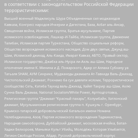
в соответствии с законодательством Российской Федерации
террористическими:
Высший военный Маджлисуль Шура Объединенных сил моджахедов
Кавказа, Конгресс народов Ичкерии и Дагестана, База, Асбат аль-Ансар,
Священная война, Исламская группа, Братья-мусульмане, Партия
исламского освобождения, Лашкар-И-Тайба, Исламская группа, Движение
Талибан, Исламская партия Туркестана, Общество социальных реформ,
Общество возрождения исламского наследия, Дом двух святых, Джунд аш-
Шам, Исламский джихад, Аль-Каида, Имарат Кавказ, АБТО, Правый сектор,
Исламское государство, Джабха аль-Нусра ли-Ахль аш-Шам, Народное
ополчение имени К. Минина и Д. Пожарского, Аджр от Аллаха Субхану уа
Тагьаля SHAM, АУМ Синрике, Муджахеды джамаата Ат-Тавхида Валь-Джихад,
Чистопольский Джамаат, Рохнамо ба суи давлати исломи, Террористическое
сообщество Сеть, Катиба Таухид валь-Джихад, Хайят Тахрир аш-Шам, Ахлю
Сунна Валь Джамаа, National Socialism/White Power, Артподготовка,
Религиозная группа “Джамаат “Красный пахарь”, Колумбайн, Хатлонский
джамаат, Мусульманская религиозная группа п. Кушкуль г. Оренбург,
Крымско-татарский добровольческий батальон имени Номана
Челебиджихана, Азов, Партия исламского возрождения Таджикистана,
Народная самооборона, Дуббайский джамаат, московская ячейка, Батал-
Хаджи Белхороев, Маньяки Культ Убийц, Молодёжь Которая Улыбается,
Легион Свобода России, Айдар, Русский добровольческий корпус