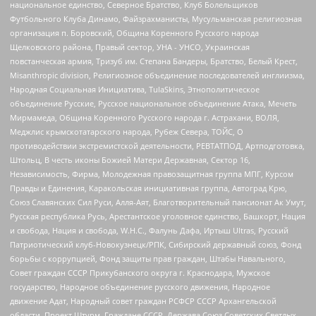
национальное единство, Северное Братство, Клуб Болельщиков
Футбольного Клуба Динамо, Файзрахманисты, Мусульманская религиозная
организация п. Боровский, Община Коренного Русского народа
Щелковского района, Правый сектор, УНА - УНСО, Украинская
повстанческая армия, Тризуб им. Степана Бандеры, Братство, Белый Крест,
Misanthropic division, Религиозное объединение последователей инглиизма,
Народная Социальная Инициатива, TulaSkins, Этнополитическое
объединение Русские, Русское национальное объединение Атака, Мечеть
Мирмамеда, Община Коренного Русского народа г. Астрахани, ВОЛЯ,
Меджлис крымскотатарского народа, Рубеж Севера, ТОЙС, О
противодействии экстремистской деятельности, РЕВТАТПОД, Артподготовка,
Штольц, В честь иконы Божией Матери Державная, Сектор 16,
Независимость, Фирма, Молодежная правозащитная группа МПГ, Курсом
Правды и Единения, Каракольская инициативная группа, Автоград Крю,
Союз Славянских Сил Руси, Алля-Аят, Благотворительный пансионат Ак Умут,
Русская республика Русь, Арестантское уголовное единство, Башкорт, Нация
и свобода, Нация и свобода, W.H.С., Фалунь Дафа, Иртыш Ultras, Русский
Патриотический клуб-Новокузнецк/РПК, Сибирский державный союз, Фонд
борьбы с коррупцией, Фонд защиты прав граждан, Штабы Навального,
Совет граждан СССР Прикубанского округа г. Краснодара, Мужское
государство, Народное объединение русского движения, Народное
движение Адат, Народный совет граждан РСФСР СССР Архангельской
области, Проект Штурм, Граждане СССР, Держава Союз Советских Светлых