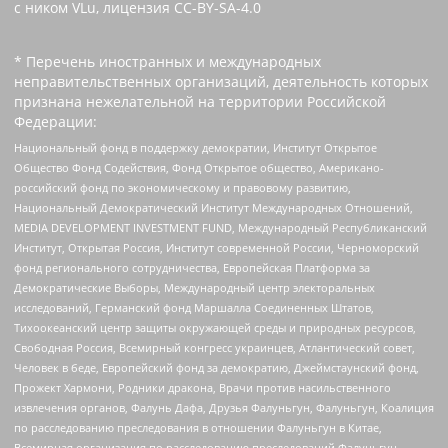
с ником VLu, лицензия CC-BY-SA-4.0
* Перечень иностранных и международных
неправительственных организаций, деятельность которых
признана нежелательной на территории Российской
Федерации:
Национальный фонд в поддержку демократии, Институт Открытое
Общество Фонд Содействия, Фонд Открытое общество, Американо-
российский фонд по экономическому и правовому развитию,
Национальный Демократический Институт Международных Отношений,
MEDIA DEVELOPMENT INVESTMENT FUND, Международный Республиканский
Институт, Открытая Россия, Институт современной России, Черноморский
фонд регионального сотрудничества, Европейская Платформа за
Демократические Выборы, Международный центр электоральных
исследований, Германский фонд Маршалла Соединенных Штатов,
Тихоокеанский центр защиты окружающей среды и природных ресурсов,
Свободная Россия, Всемирный конгресс украинцев, Атлантический совет,
Человек в беде, Европейский фонд за демократию, Джеймстаунский фонд,
Прожект Хармони, Родники дракона, Врачи против насильственного
извлечения органов, Фалунь Дафа, Друзья Фалуньгун, Фалуньгун, Коалиция
по расследованию преследования в отношении Фалуньгун в Китае,
Всемирная организация по расследованию преследований Фалуньгун,