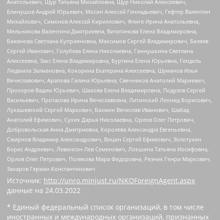
Анатольевич, Щур Татьяна Михайловна, Щур Николай Алексеевич,
Блинушов Андрей Юрьевич, Мосин Алексей Геннадьевич, Гефтер Валентин
Михайлович, Симонов Алексей Кириллович, Флиге Ирина Анатольевна,
Мельникова Валентина Дмитриевна, Вититинова Елена Владимировна,
Баженова Светлана Куприяновна, Максимов Сергей Владимирович, Беляев
Сергей Иванович, Голубева Елена Николаевна, Ганнушкина Светлана
Алексеевна, Закс Елена Владимировна, Буртина Елена Юрьевна, Гендель
Людмила Залмановна, Кокорина Екатерина Алексеевна, Шуманов Илья
Вячеславович, Арапова Галина Юрьевна, Свечников Анатолий Мариевич,
Прохоров Вадим Юрьевич, Шахова Елена Владимировна, Подузов Сергей
Васильевич, Протасова Ирина Вячеславовна, Литинский Леонид Борисович,
Лукашевский Сергей Маркович, Бахмин Вячеслав Иванович, Шабад
Анатолий Ефимович, Сухих Дарья Николаевна, Орлов Олег Петрович,
Добровольская Анна Дмитриевна, Королева Александра Евгеньевна,
Смирнов Владимир Александрович, Вицин Сергей Ефимович, Золотухин
Борис Андреевич, Левинсон Лев Семенович, Локшина Татьяна Иосифовна,
Орлов Олег Петрович, Полякова Мара Федоровна, Резник Генри Маркович,
Захаров Герман Константинович
Источник:
http://unro.minjust.ru/NKOForeignAgent.aspx
данные на
24.03.2022
* Единый федеральный список организаций, в том числе
иностранных и международных организаций, признанных