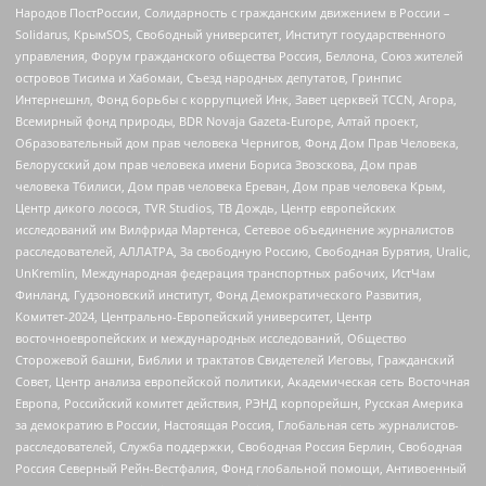
Народов ПостРоссии, Солидарность с гражданским движением в России –
Solidarus, КрымSOS, Свободный университет, Институт государственного
управления, Форум гражданского общества Россия, Беллона, Союз жителей
островов Тисима и Хабомаи, Съезд народных депутатов, Гринпис
Интернешнл, Фонд борьбы с коррупцией Инк, Завет церквей TCCN, Агора,
Всемирный фонд природы, BDR Novaja Gazeta-Europe, Алтай проект,
Образовательный дом прав человека Чернигов, Фонд Дом Прав Человека,
Белорусский дом прав человека имени Бориса Звозскова, Дом прав
человека Тбилиси, Дом прав человека Ереван, Дом прав человека Крым,
Центр дикого лосося, TVR Studios, ТВ Дождь, Центр европейских
исследований им Вилфрида Мартенса, Сетевое объединение журналистов
расследователей, АЛЛАТРА, За свободную Россию, Свободная Бурятия, Uralic,
UnKremlin, Международная федерация транспортных рабочих, ИстЧам
Финланд, Гудзоновский институт, Фонд Демократического Развития,
Комитет-2024, Центрально-Европейский университет, Центр
восточноевропейских и международных исследований, Общество
Сторожевой башни, Библии и трактатов Свидетелей Иеговы, Гражданский
Совет, Центр анализа европейской политики, Академическая сеть Восточная
Европа, Российский комитет действия, РЭНД корпорейшн, Русская Америка
за демократию в России, Настоящая Россия, Глобальная сеть журналистов-
расследователей, Служба поддержки, Свободная Россия Берлин, Свободная
Россия Северный Рейн-Вестфалия, Фонд глобальной помощи, Антивоенный