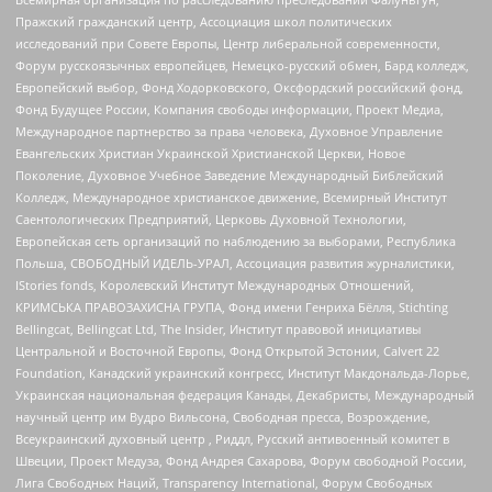
Пражский гражданский центр, Ассоциация школ политических
исследований при Совете Европы, Центр либеральной современности,
Форум русскоязычных европейцев, Немецко-русский обмен, Бард колледж,
Европейский выбор, Фонд Ходорковского, Оксфордский российский фонд,
Фонд Будущее России, Компания свободы информации, Проект Медиа,
Международное партнерство за права человека, Духовное Управление
Евангельских Христиан Украинской Христианской Церкви, Новое
Поколение, Духовное Учебное Заведение Международный Библейский
Колледж, Международное христианское движение, Всемирный Институт
Саентологических Предприятий, Церковь Духовной Технологии,
Европейская сеть организаций по наблюдению за выборами, Республика
Польша, СВОБОДНЫЙ ИДЕЛЬ-УРАЛ, Ассоциация развития журналистики,
IStories fonds, Королевский Институт Международных Отношений,
КРИМСЬКА ПРАВОЗАХИСНА ГРУПА, Фонд имени Генриха Бёлля, Stichting
Bellingcat, Bellingcat Ltd, The Insider, Институт правовой инициативы
Центральной и Восточной Европы, Фонд Открытой Эстонии, Calvert 22
Foundation, Канадский украинский конгресс, Институт Макдональда-Лорье,
Украинская национальная федерация Канады, Декабристы, Международный
научный центр им Вудро Вильсона, Свободная пресса, Возрождение,
Всеукраинский духовный центр , Риддл, Русский антивоенный комитет в
Швеции, Проект Медуза, Фонд Андрея Сахарова, Форум свободной России,
Лига Свободных Наций, Transparеncy International, Форум Свободных