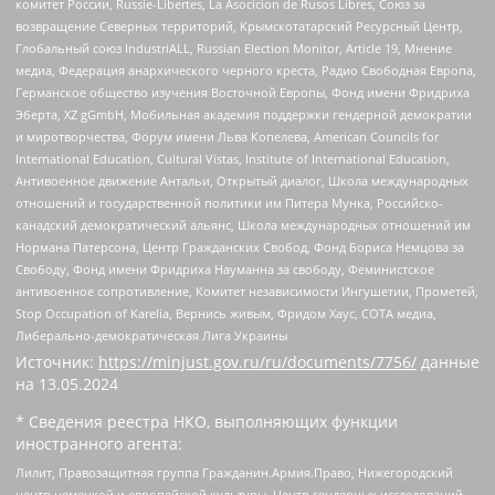
комитет России, Russie-Libertes, La Asocicion de Rusos Libres, Союз за
возвращение Северных территорий, Крымскотатарский Ресурсный Центр,
Глобальный союз IndustriALL, Russian Election Monitor, Article 19, Мнение
медиа, Федерация анархического черного креста, Радио Свободная Европа,
Германское общество изучения Восточной Европы, Фонд имени Фридриха
Эберта, XZ gGmbH, Мобильная академия поддержки гендерной демократии
и миротворчества, Форум имени Льва Копелева, American Councils for
International Education, Cultural Vistas, Institute of International Education,
Антивоенное движение Антальи, Открытый диалог, Школа международных
отношений и государственной политики им Питера Мунка, Российско-
канадский демократический альянс, Школа международных отношений им
Нормана Патерсона, Центр Гражданских Свобод, Фонд Бориса Немцова за
Свободу, Фонд имени Фридриха Науманна за свободу, Феминистское
антивоенное сопротивление, Комитет независимости Ингушетии, Прометей,
Stop Occupation of Karelia, Вернись живым, Фридом Хаус, СОТА медиа,
Либерально-демократическая Лига Украины
Источник:
https://minjust.gov.ru/ru/documents/7756/
данные
на
13.05.2024
* Сведения реестра НКО, выполняющих функции
иностранного агента:
Лилит, Правозащитная группа Гражданин.Армия.Право, Нижегородский
центр немецкой и европейской культуры, Центр гендерных исследований,