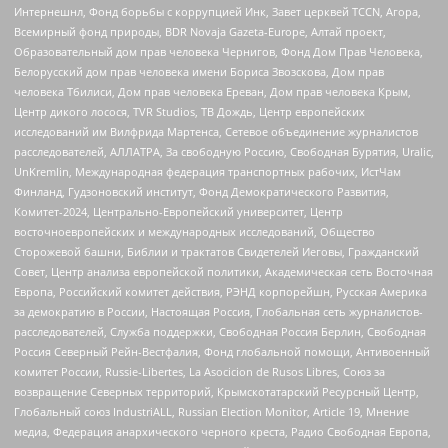
Интернешнл, Фонд борьбы с коррупцией Инк, Завет церквей TCCN, Агора,
Всемирный фонд природы, BDR Novaja Gazeta-Europe, Алтай проект,
Образовательный дом прав человека Чернигов, Фонд Дом Прав Человека,
Белорусский дом прав человека имени Бориса Звозскова, Дом прав
человека Тбилиси, Дом прав человека Ереван, Дом прав человека Крым,
Центр дикого лосося, TVR Studios, ТВ Дождь, Центр европейских
исследований им Вилфрида Мартенса, Сетевое объединение журналистов
расследователей, АЛЛАТРА, За свободную Россию, Свободная Бурятия, Uralic,
UnKremlin, Международная федерация транспортных рабочих, ИстЧам
Финланд, Гудзоновский институт, Фонд Демократического Развития,
Комитет-2024, Центрально-Европейский университет, Центр
восточноевропейских и международных исследований, Общество
Сторожевой башни, Библии и трактатов Свидетелей Иеговы, Гражданский
Совет, Центр анализа европейской политики, Академическая сеть Восточная
Европа, Российский комитет действия, РЭНД корпорейшн, Русская Америка
за демократию в России, Настоящая Россия, Глобальная сеть журналистов-
расследователей, Служба поддержки, Свободная Россия Берлин, Свободная
Россия Северный Рейн-Вестфалия, Фонд глобальной помощи, Антивоенный
комитет России, Russie-Libertes, La Asocicion de Rusos Libres, Союз за
возвращение Северных территорий, Крымскотатарский Ресурсный Центр,
Глобальный союз IndustriALL, Russian Election Monitor, Article 19, Мнение
медиа, Федерация анархического черного креста, Радио Свободная Европа,