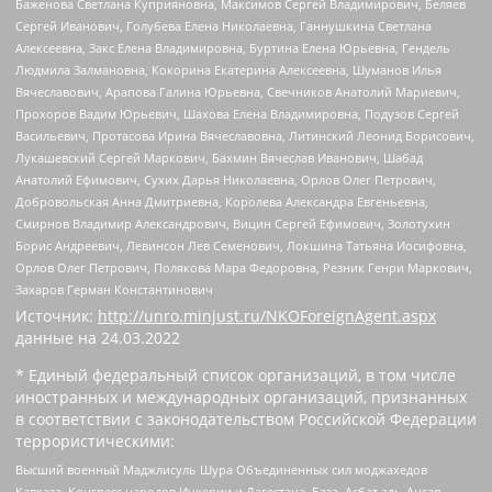
Баженова Светлана Куприяновна, Максимов Сергей Владимирович, Беляев
Сергей Иванович, Голубева Елена Николаевна, Ганнушкина Светлана
Алексеевна, Закс Елена Владимировна, Буртина Елена Юрьевна, Гендель
Людмила Залмановна, Кокорина Екатерина Алексеевна, Шуманов Илья
Вячеславович, Арапова Галина Юрьевна, Свечников Анатолий Мариевич,
Прохоров Вадим Юрьевич, Шахова Елена Владимировна, Подузов Сергей
Васильевич, Протасова Ирина Вячеславовна, Литинский Леонид Борисович,
Лукашевский Сергей Маркович, Бахмин Вячеслав Иванович, Шабад
Анатолий Ефимович, Сухих Дарья Николаевна, Орлов Олег Петрович,
Добровольская Анна Дмитриевна, Королева Александра Евгеньевна,
Смирнов Владимир Александрович, Вицин Сергей Ефимович, Золотухин
Борис Андреевич, Левинсон Лев Семенович, Локшина Татьяна Иосифовна,
Орлов Олег Петрович, Полякова Мара Федоровна, Резник Генри Маркович,
Захаров Герман Константинович
Источник:
http://unro.minjust.ru/NKOForeignAgent.aspx
данные на
24.03.2022
* Единый федеральный список организаций, в том числе
иностранных и международных организаций, признанных
в соответствии с законодательством Российской Федерации
террористическими:
Высший военный Маджлисуль Шура Объединенных сил моджахедов
Кавказа, Конгресс народов Ичкерии и Дагестана, База, Асбат аль-Ансар,