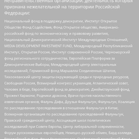
неправительственных организаций, деятельность которых
признана нежелательной на территории Российской
Федерации:
Национальный фонд в поддержку демократии, Институт Открытое
Общество Фонд Содействия, Фонд Открытое общество, Американо-
российский фонд по экономическому и правовому развитию,
Национальный Демократический Институт Международных Отношений,
MEDIA DEVELOPMENT INVESTMENT FUND, Международный Республиканский
Институт, Открытая Россия, Институт современной России, Черноморский
фонд регионального сотрудничества, Европейская Платформа за
Демократические Выборы, Международный центр электоральных
исследований, Германский фонд Маршалла Соединенных Штатов,
Тихоокеанский центр защиты окружающей среды и природных ресурсов,
Свободная Россия, Всемирный конгресс украинцев, Атлантический совет,
Человек в беде, Европейский фонд за демократию, Джеймстаунский фонд,
Прожект Хармони, Родники дракона, Врачи против насильственного
извлечения органов, Фалунь Дафа, Друзья Фалуньгун, Фалуньгун, Коалиция
по расследованию преследования в отношении Фалуньгун в Китае,
Всемирная организация по расследованию преследований Фалуньгун,
Пражский гражданский центр, Ассоциация школ политических
исследований при Совете Европы, Центр либеральной современности,
Форум русскоязычных европейцев, Немецко-русский обмен, Бард колледж,
Европейский выбор, Фонд Ходорковского, Оксфордский российский фонд,