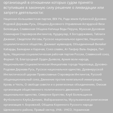
организаций в отношении которых судом принято
вступившее в законную силу решение о ликвидации или
запрете деятельности:
Национал-большевистская партия, ВЕК РА, Рада земли Кубанской Духовно
Родовой Державы Русь, Община Духовного Управления Асгардской Веси
Беловодья, Славянская Община Капища Веды Перуна, Мужская Духовная
Семинария Староверов-Инглингов, Нурджулар, К Богодержавию, Таблиги
Джамаат, Свидетели Иеговы, Русское национальное единство, Национал-
социалистическое общество, Джамаат мувахидов, Объединенный Вилайат
Кабарды, Балкарии и Карачая, Союз славян, Ат-Такфир Валь-Хиджра, Пит
Буль, Национал-социалистическая рабочая партия России, Славянский союз,
Формат-18, Благородный Орден Дьявола, Армия воли народа,
Национальная Социалистическая Инициатива города Череповца, Духовно-
Родовая Держава Русь, Русское национальное единство, Древнерусской
Инглистической церкви Православных Староверов-Инглингов, Русский
общенациональный союз, Движение против нелегальной иммиграции,
Кровь и Честь, О свободе совести и о религиозных объединениях, Омская
организация общественного политического движения Русское
национальное единство, Северное Братство, Клуб Болельщиков
Футбольного Клуба Динамо, Файзрахманисты, Мусульманская религиозная
организация п. Боровский, Община Коренного Русского народа
Щелковского района, Правый сектор, УНА - УНСО, Украинская