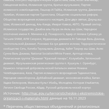
Священная война, Исламская группа, Братья-мусульмане, Партия
исламского освобождения, Лашкар-И-Тайба, Исламская группа, Движение
Талибан, Исламская партия Туркестана, Общество социальных реформ,
Общество возрождения исламского наследия, Дом двух святых, Джунд аш-
Шам, Исламский джихад, Аль-Каида, Имарат Кавказ, АБТО, Правый сектор,
Исламское государство, Джабха аль-Нусра ли-Ахль аш-Шам, Народное
ополчение имени К. Минина и Д. Пожарского, Аджр от Аллаха Субхану уа
Тагьаля SHAM, АУМ Синрике, Муджахеды джамаата Ат-Тавхида Валь-Джихад,
Чистопольский Джамаат, Рохнамо ба суи давлати исломи, Террористическое
сообщество Сеть, Катиба Таухид валь-Джихад, Хайят Тахрир аш-Шам, Ахлю
Сунна Валь Джамаа, National Socialism/White Power, Артподготовка,
Религиозная группа “Джамаат “Красный пахарь”, Колумбайн, Хатлонский
джамаат, Мусульманская религиозная группа п. Кушкуль г. Оренбург,
Крымско-татарский добровольческий батальон имени Номана
Челебиджихана, Азов, Партия исламского возрождения Таджикистана,
Народная самооборона, Дуббайский джамаат, московская ячейка, Батал-
Хаджи Белхороев, Маньяки Культ Убийц, Молодёжь Которая Улыбается,
Легион Свобода России, Айдар, Русский добровольческий корпус
Источник:
http://nac.gov.ru/terroristicheskie-i-ekstremistskie-
organizacii-i-materialy.html
данные на
16.11.2023
* Перечень общественных объединений и религиозных