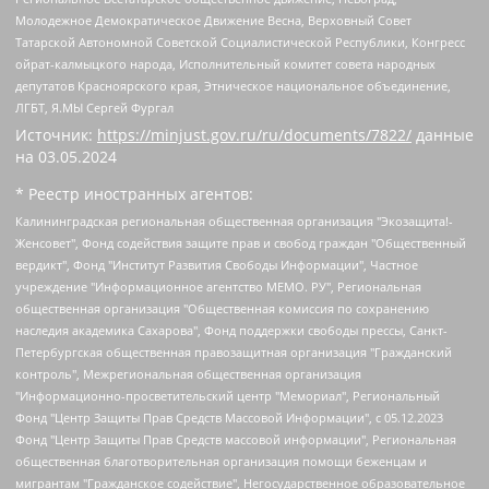
Молодежное Демократическое Движение Весна, Верховный Совет
Татарской Автономной Советской Социалистической Республики, Конгресс
ойрат-калмыцкого народа, Исполнительный комитет совета народных
депутатов Красноярского края, Этническое национальное объединение,
ЛГБТ, Я.МЫ Сергей Фургал
Источник:
https://minjust.gov.ru/ru/documents/7822/
данные
на
03.05.2024
* Реестр иностранных агентов:
Калининградская региональная общественная организация "Экозащита!-Женсовет", Фонд содействия защите прав и свобод граждан "Общественный вердикт", Фонд "Институт Развития Свободы Информации", Частное учреждение "Информационное агентство МЕМО. РУ", Региональная общественная организация "Общественная комиссия по сохранению наследия академика Сахарова", Фонд поддержки свободы прессы, Санкт-Петербургская общественная правозащитная организация "Гражданский контроль", Межрегиональная общественная организация "Информационно-просветительский центр "Мемориал", Региональный Фонд "Центр Защиты Прав Средств Массовой Информации", с 05.12.2023 Фонд "Центр Защиты Прав Средств массовой информации", Региональная общественная благотворительная организация помощи беженцам и мигрантам "Гражданское содействие", Негосударственное образовательное учреждение дополнительного профессионального образования (повышение квалификации) специалистов "АКАДЕМИЯ ПО ПРАВАМ ЧЕЛОВЕКА", Свердловская региональная общественная организация "Сутяжник", Автономная некоммерческая организация "Центр независимых социологических исследований", Союз общественных объединений "Российский исследовательский центр по правам человека", Региональное общественное учреждение научно-информационный центр "МЕМОРИАЛ", Некоммерческая организация "Фонд защиты гласности", Автономная некоммерческая организация "Институт прав человека", Городская общественная организация "Екатеринбургское общество "МЕМОРИАЛ", Городская общественная организация "Рязанское историко-просветительское и правозащитное общество "Мемориал" (Рязанский Мемориал), Челябинский региональный орган общественной самодеятельности – женское общественное объединение "Женщины Евразии", Челябинский региональный орган общественной самодеятельности "Уральская правозащитная группа", Фонд содействия защите здоровья и социальной справедливости имени Андрея Рылькова, Автономная Некоммерческая Организация "Аналитический Центр Юрия Левады", Автономная некоммерческая организация социальной поддержки населения "Проект Апрель", Региональная общественная организация помощи женщинам и детям, находящимся в кризисной ситуации "Информационно-методический центр "Анна", Фонд содействия развитию массовых коммуникаций и правовому просвещению "Так-так-Так", Фонд содействия устойчивому развитию "Серебряная тайга", Свердловский региональный общественный фонд социальных проектов "Новое время", "Idel.Реалии", Кавказ.Реалии, Крым.Реалии, Телеканал Настоящее Время, Татаро-башкирская служба Радио Свобода (Azatliq Radiosi), Радио Свободная Европа/Радио Свобода (PCE/PC), "Сибирь.Реалии", "Фактограф", Благотворительный фонд помощи осужденным и их семьям, Автономная некоммерческая организация "Институт глобализации и социальных движений", Фонд "В защиту прав заключенных", Частное учреждение "Центр поддержки и содействия развитию средств массовой информации", Пензенский региональный общественный благотворительный фонд "Гражданский союз", "Север.Реалии", Некоммерческая организация Фонд "Правовая инициатива", Общество с ограниченной ответственностью "Радио Свободная Европа/Радио Свобода", Чешское информационное агентство "MEDIUM-ORIENT", Красноярская региональная общественная организация "Мы против СПИДа", Камалягин Денис Николаевич, Маркелов Сергей Евгеньевич, Пономарев Лев Александрович, Савицкая Людмила Алексеевна, Автономная некоммерческая организация "Центр по работе с проблемой насилия "НАСИЛИЮ.НЕТ", Межрегиональный профессиональный союз работников здравоохранения "Альянс врачей", Юридическое лицо, зарегистрированное в Латвийской Республике, SIA "Medusa Project" (регистрационный номер 40103797863, дата регистрации 10.06.2014), Некоммерческая организация "Фонд по борьбе с коррупцией", Автономная некоммерческая организация "Институт права и публичной политики", Баданин Роман Сергеевич, Гликин Максим Александрович, Железнова Мария Михайловна, Лукьянова Юлия Сергеевна, Маетная Елизавета Витальевна, Маняхин Петр Борисович, Чуракова Ольга Владимировна, Ярош Юлия Петровна, Юридическое лицо "The Insider SIA", зарегистрированное в Риге, Латвийская Республика (дата регистрации 26.06.2015), являющееся администратором доменного имени интернет-издания "The Insider SIA", https://theins.ru, Постернак Алексей Евгеньевич, Рубин Михаил Аркадьевич, Анин Роман Александрович, Юридическое лицо Istories fonds, зарегистрированное в Латвийской Республике (регистрационный номер 50008295751, дата регистрации 24.02.2020), Великовский Дмитрий Александрович, Долинина Ирина Николаевна, Мароховская Алеся Алексеевна, Шлейнов Роман Юрьевич, Шмагун Олеся Валентиновна, Общество с ограниченной ответственностью "Альтаир 2021", Общество с ограниченной ответственностью "Вега 2021", Общество с ограниченной ответственностью "Главный редактор 2021", Общество с ограниченной ответственностью "Ромашки монолит", Важенков Артем Валерьевич, Ивановская областная общественная организация "Центр гендерных исследований", Гурман Юрий Альбертович, Медиапроект "ОВД-Инфо", Егоров Владимир Владимирович, Жилинский Владимир Александрович, Общество с ограниченной ответственностью "ЗП", Иванова София Юрьевна, Карезина Инна Павловна, Кильтау Екатерина Викторовна, Петров Алексей Викторович, Пискунов Сергей Евгеньевич, Смирнов Сергей Сергеевич, Тихонов Михаил Сергеевич, Общество с ограниченной ответственностью "ЖУРНАЛИСТ-ИНОСТРАННЫЙ АГЕНТ", Арапова Галина Юрьевна, Вольтская Татьяна Анатольевна, Американская компания "Mason G.E.S. Anonymous Foundation" (США), являющаяся владельцем интернет-издания https://mnews.world/, Компания "Stichting Bellingcat", зарегистрированная в Нидерландах (дата регистрации 11.07.2018), Захаров Андрей Вячеславович, Клепиковская Екатерина Дмитриевна, Общество с ограниченной ответственностью "МЕМО", Перл Роман Александрович, Симонов Евгений Алексеевич, Соловьева Елена Анатольевна, Сотников Даниил Владимирович, Сурначева Елизавета Дмитриевна, Автономная некоммерческая организация по защите прав человека и информированию населения "Якутия – Наше Мнение", Общество с ограниченной ответственностью "Москоу диджитал медиа", с 26.01.2023 Общество с ограниченной ответственностью "Чайка Белые сады", Ветошкина Валерия Валерьевна, Заговора Максим Александрович, Межрегиональное общественное движение "Российская ЛГБТ - сеть", Оленичев Максим Владимирович, Павлов Иван Юрьевич, Скворцова Елена Сергеевна, Общество с ограниченной ответственностью "Как бы инагент", Кочетков Игорь Викторович, Общество с ограниченной ответственностью "Честные выборы", Еланчик Олег Александрович, Общество с ограниченной ответственностью "Нобелевский призыв", Гималова Регина Эмилевна, Григорьев Андрей Валерьевич, Григорьева Алина Александровна, Ассоциация по содействию защите прав призывников, альтернативнослужащих и военнослужащих "Правозащитная группа "Гражданин.Армия.Право", Хисамова Регина Фаритовна, Автономная некоммерческая организация по реализации социально-правовых программ "Лилит", Дальневосточное общественное движение "Маяк", Санкт-Петербургская ЛГБТ-инициативная группа "Выход", Инициативная группа ЛГБТ+ "Реверс", Алексеев Андрей Викторович, Бекбулатова Таисия Львовна, Беляев Иван Михайлович, Владыкина Елена Сергеевна, Гельман Марат Александрович, Никульшина Вероника Юрьевна, Толоконникова Надежда Андреевна, Шендерович Виктор Анатольевич, Общество с ограниченной ответственностью "Данное сообщение", Общество с ограниченной ответственностью Издательский дом "Новая глава", Айнбиндер Александра Александровна, Московский комьюнити-центр для ЛГБТ+инициатив, Благотворительный фонд развития филантропии, Deutsche Welle (Германия, Kurt-Schumacher-Strasse 3, 53113 Bonn), Борзунова Мария Михайловна, Воробьев Виктор Викторович, Голубева Анна Львовна, Константинова Алла Михайловна, Малкова Ирина Владимировна, Мурадов Мурад Абдулгалимович, Осетинская Елизавета Николаевна, Понасенков Евгений Николаевич, Ганапольский Матвей Юрьевич, Киселев Евгений Алексеевич, Борухович Ирина Григорьевна, Дремин Иван Тимофеевич, Дубровский Дмитрий Викторович, Красноярская региональная общественная организация поддержки и развития альтернативных образовательных технологий и межкультурных коммуникаций "ИНТЕРРА", Маяковская Екатерина Алексеевна, Фейгин Марк Захарович, Филимонов Андрей Викторович, Дзугкоева Регина Николаевна, Доброхотов Роман Александрович, Дудь Юрий Александрович, Елкин Сергей Владимирович, Кругликов Кирилл Игоревич, Сабунаева Мария Леонидовна, Семенов Алексей Владимирович, Шаинян Карен Багратович, Шульман Екатерина Михайловна, Асафьев Артур Валерьевич, Вахштайн Виктор Семенович, Венедиктов Алексей Алексеевич, Лушникова Екатерина Евгеньевна, Волков Леонид Михайлович, Невзоров Александр Глебович, Пархоменко Сергей Борисович, Сироткин Ярослав Николаевич, Кара-Мурза Владимир Владимирович, Баранова Наталья Владимировна, Гозман Леонид Яковлевич, Кагарлицкий Борис Юльевич, Климарев Михаил Валерьевич, Милов Владимир Станиславович, Автономная некоммерческая организация Краснодарский центр современного искусства "Типография", Моргенштерн Алишер Тагирович, Соболь Любовь Эдуардовна, Общество с ограниченной ответственностью "ЛИЗА НОРМ", Каспаров Гарри Кимович, Ходорковский Михаил Борисович, Общество с ограниченной ответственностью "Апрельские тезисы", Данилович Ирина Брониславовна, Кашин Олег Владимирович, Петров Николай Владимирович, Пивоваров Алексей Владимирович, Соколов Михаил Владимирович, Цветкова Юлия Владимировна, Чичваркин Евгений Александрович, Комитет против пыток/Команда против пыток, Общество с ограниченной ответственностью "Первый научный", Общество с ограниченной ответственностью "Вертолет и ко", Белоцерковская Вероника Борисовна, Кац Максим Евгеньевич, Лазарева Татьяна Юрьевна, Шаведдинов Руслан Табризович, Яшин Илья Валерьевич, Общество с ограниченной ответственностью "Иноагент ААВ", Алешковский Дмитрий Петрович, Альбац Евгения Марковна, Быков Дмитрий Львович, Галямина Юлия Евгеньевна, Лойко Сергей Леонидович, Мартынов Кирилл Константинович, Медведев Сергей Александрович, Крашенинников Федор Геннадиевич, Гордеева Катерина Вл