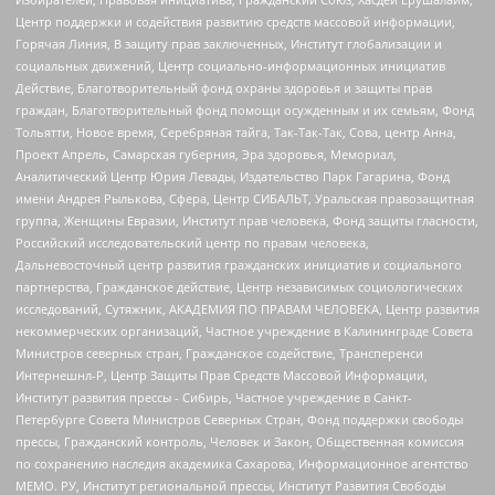
Центр поддержки и содействия развитию средств массовой информации,
Горячая Линия, В защиту прав заключенных, Институт глобализации и
социальных движений, Центр социально-информационных инициатив
Действие, Благотворительный фонд охраны здоровья и защиты прав
граждан, Благотворительный фонд помощи осужденным и их семьям, Фонд
Тольятти, Новое время, Серебряная тайга, Так-Так-Так, Сова, центр Анна,
Проект Апрель, Самарская губерния, Эра здоровья, Мемориал,
Аналитический Центр Юрия Левады, Издательство Парк Гагарина, Фонд
имени Андрея Рылькова, Сфера, Центр СИБАЛЬТ, Уральская правозащитная
группа, Женщины Евразии, Институт прав человека, Фонд защиты гласности,
Российский исследовательский центр по правам человека,
Дальневосточный центр развития гражданских инициатив и социального
партнерства, Гражданское действие, Центр независимых социологических
исследований, Сутяжник, АКАДЕМИЯ ПО ПРАВАМ ЧЕЛОВЕКА, Центр развития
некоммерческих организаций, Частное учреждение в Калининграде Совета
Министров северных стран, Гражданское содействие, Трансперенси
Интернешнл-Р, Центр Защиты Прав Средств Массовой Информации,
Институт развития прессы - Сибирь, Частное учреждение в Санкт-
Петербурге Совета Министров Северных Стран, Фонд поддержки свободы
прессы, Гражданский контроль, Человек и Закон, Общественная комиссия
по сохранению наследия академика Сахарова, Информационное агентство
МЕМО. РУ, Институт региональной прессы, Институт Развития Свободы