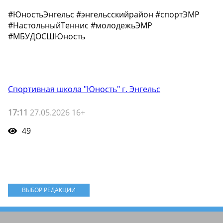
#ЮностьЭнгельс #энгельсскийрайон #спортЭМР
#НастольныйТеннис #молодежьЭМР
#МБУДОСШЮность
Спортивная школа "Юность" г. Энгельс
17:11
27.05.2026 16+
49
ВЫБОР РЕДАКЦИИ