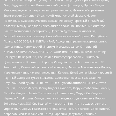
Фонд Будущее России, Компания свободы информации, Проект Медиа,
Международное партнерство за права человека, Духовное Управление
Евангельских Христиан Украинской Христианской Церкви, Новое
Поколение, Духовное Учебное Заведение Международный Библейский
Колледж, Международное христианское движение, Всемирный Институт
Саентологических Предприятий, Церковь Духовной Технологии,
Европейская сеть организаций по наблюдению за выборами, Республика
Польша, СВОБОДНЫЙ ИДЕЛЬ-УРАЛ, Ассоциация развития журналистики,
IStories fonds, Королевский Институт Международных Отношений,
КРИМСЬКА ПРАВОЗАХИСНА ГРУПА, Фонд имени Генриха Бёлля, Stichting
Bellingcat, Bellingcat Ltd, The Insider, Институт правовой инициативы
Центральной и Восточной Европы, Фонд Открытой Эстонии, Calvert 22
Foundation, Канадский украинский конгресс, Институт Макдональда-Лорье,
Украинская национальная федерация Канады, Декабристы, Международный
научный центр им Вудро Вильсона, Свободная пресса, Возрождение,
Всеукраинский духовный центр , Риддл, Русский антивоенный комитет в
Швеции, Проект Медуза, Фонд Андрея Сахарова, Форум свободной России,
Лига Свободных Наций, Transparеncy International, Форум Свободных
Народов ПостРоссии, Солидарность с гражданским движением в России –
Solidarus, КрымSOS, Свободный университет, Институт государственного
управления, Форум гражданского общества Россия, Беллона, Союз жителей
островов Тисима и Хабомаи, Съезд народных депутатов, Гринпис