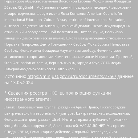
Германское общество изучения Восточной Европы, Фонд имени Фридриха
Эберта, XZ gGmbH, Мобильная академия поддержки гендерной демократии
и миротворчества, Форум имени Льва Копелева, American Councils for
International Education, Cultural Vistas, Institute of International Education,
Антивоенное движение Антальи, Открытый диалог, Школа международных
отношений и государственной политики им Питера Мунка, Российско-
канадский демократический альянс, Школа международных отношений им
Нормана Патерсона, Центр Гражданских Свобод, Фонд Бориса Немцова за
Свободу, Фонд имени Фридриха Науманна за свободу, Феминистское
антивоенное сопротивление, Комитет независимости Ингушетии, Прометей,
Stop Occupation of Karelia, Вернись живым, Фридом Хаус, СОТА медиа,
Либерально-демократическая Лига Украины
Источник:
https://minjust.gov.ru/ru/documents/7756/
данные
на
13.05.2024
* Сведения реестра НКО, выполняющих функции
иностранного агента:
Лилит, Правозащитная группа Гражданин.Армия.Право, Нижегородский
центр немецкой и европейской культуры, Центр гендерных исследований,
Фонд защиты прав граждан Штаб, Институт права и публичной политики,
Фонд борьбы с коррупцией, Альянс врачей, НАСИЛИЮ.НЕТ, Мы против
СПИДа, СВЕЧА, Гуманитарное действие, Открытый Петербург, Лига
Избирателей, Правовая инициатива, Гражданский Союз, Хасдей Ерушалаим,