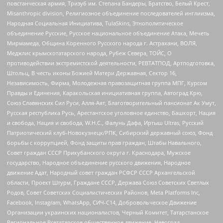
повстанческая армия, Тризуб им. Степана Бандеры, Братство, Белый Крест,
Misanthropic division, Религиозное объединение последователей инглиизма,
Народная Социальная Инициатива, TulaSkins, Этнополитическое
объединение Русские, Русское национальное объединение Атака, Мечеть
Мирмамеда, Община Коренного Русского народа г. Астрахани, ВОЛЯ,
Меджлис крымскотатарского народа, Рубеж Севера, ТОЙС, О
противодействии экстремистской деятельности, РЕВТАТПОД, Артподготовка,
Штольц, В честь иконы Божией Матери Державная, Сектор 16,
Независимость, Фирма, Молодежная правозащитная группа МПГ, Курсом
Правды и Единения, Каракольская инициативная группа, Автоград Крю,
Союз Славянских Сил Руси, Алля-Аят, Благотворительный пансионат Ак Умут,
Русская республика Русь, Арестантское уголовное единство, Башкорт, Нация
и свобода, Нация и свобода, W.H.С., Фалунь Дафа, Иртыш Ultras, Русский
Патриотический клуб-Новокузнецк/РПК, Сибирский державный союз, Фонд
борьбы с коррупцией, Фонд защиты прав граждан, Штабы Навального,
Совет граждан СССР Прикубанского округа г. Краснодара, Мужское
государство, Народное объединение русского движения, Народное
движение Адат, Народный совет граждан РСФСР СССР Архангельской
области, Проект Штурм, Граждане СССР, Держава Союз Советских Светлых
Родов, Совет Советских Социалистических Районов, Meta Platforms Inc,
Facebook, Instagram, WhatsApp, СИЧ-С14, Добровольческое Движение
Организации украинских националистов, Черный Комитет, Татарстанское
Региональное Всетатарское общественное движение, Невоград,