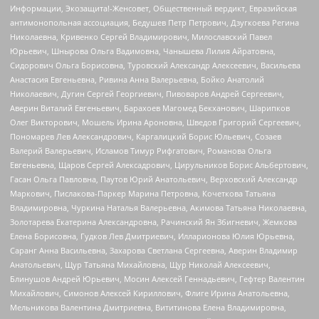
Информации, Экозащита!-Женсовет, Общественный вердикт, Евразийская
антимонопольная ассоциация, Бедушев Петр Петрович, Дзугкоева Регина
Николаевна, Кривенко Сергей Владимирович, Милославский Павел
Юрьевич, Шнырова Ольга Вадимовна, Чанышева Лилия Айратовна,
Сидорович Ольга Борисовна, Туровский Александр Алексеевич, Васильева
Анастасия Евгеньевна, Ривина Анна Валерьевна, Бойко Анатолий
Николаевич, Дугин Сергей Георгиевич, Пивоваров Андрей Сергеевич,
Аверин Виталий Евгеньевич, Барахоев Магомед Бекханович, Шарипков
Олег Викторович, Мошель Ирина Ароновна, Шведов Григорий Сергеевич,
Пономарев Лев Александрович, Каргалицкий Борис Юльевич, Созаев
Валерий Валерьевич, Исламов Тимур Рифгатович, Романова Ольга
Евгеньевна, Щаров Сергей Алексадрович, Цирульников Борис Альбертович,
Гасан Ольга Павловна, Паутов Юрий Анатольевич, Верховский Александр
Маркович, Пислакова-Паркер Марина Петровна, Кочеткова Татьяна
Владимировна, Чуркина Наталья Валерьевна, Акимова Татьяна Николаевна,
Золотарева Екатерина Александровна, Рачинский Ян Збигневич, Жемкова
Елена Борисовна, Гудков Лев Дмитриевич, Илларионова Юлия Юрьевна,
Саранг Анна Васильевна, Захарова Светлана Сергеевна, Аверин Владимир
Анатольевич, Щур Татьяна Михайловна, Щур Николай Алексеевич,
Блинушов Андрей Юрьевич, Мосин Алексей Геннадьевич, Гефтер Валентин
Михайлович, Симонов Алексей Кириллович, Флиге Ирина Анатольевна,
Мельникова Валентина Дмитриевна, Вититинова Елена Владимировна,