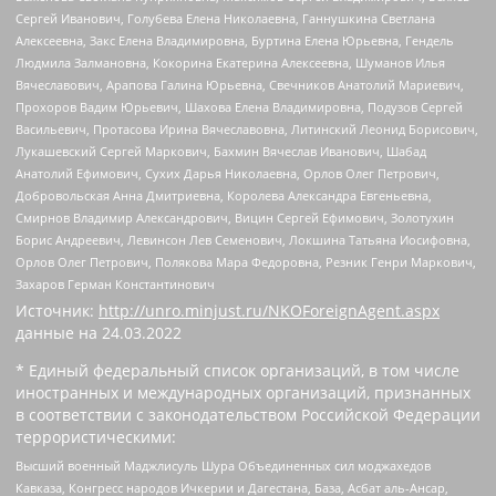
Сергей Иванович, Голубева Елена Николаевна, Ганнушкина Светлана
Алексеевна, Закс Елена Владимировна, Буртина Елена Юрьевна, Гендель
Людмила Залмановна, Кокорина Екатерина Алексеевна, Шуманов Илья
Вячеславович, Арапова Галина Юрьевна, Свечников Анатолий Мариевич,
Прохоров Вадим Юрьевич, Шахова Елена Владимировна, Подузов Сергей
Васильевич, Протасова Ирина Вячеславовна, Литинский Леонид Борисович,
Лукашевский Сергей Маркович, Бахмин Вячеслав Иванович, Шабад
Анатолий Ефимович, Сухих Дарья Николаевна, Орлов Олег Петрович,
Добровольская Анна Дмитриевна, Королева Александра Евгеньевна,
Смирнов Владимир Александрович, Вицин Сергей Ефимович, Золотухин
Борис Андреевич, Левинсон Лев Семенович, Локшина Татьяна Иосифовна,
Орлов Олег Петрович, Полякова Мара Федоровна, Резник Генри Маркович,
Захаров Герман Константинович
Источник:
http://unro.minjust.ru/NKOForeignAgent.aspx
данные на
24.03.2022
* Единый федеральный список организаций, в том числе
иностранных и международных организаций, признанных
в соответствии с законодательством Российской Федерации
террористическими:
Высший военный Маджлисуль Шура Объединенных сил моджахедов
Кавказа, Конгресс народов Ичкерии и Дагестана, База, Асбат аль-Ансар,