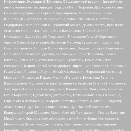
Информации, Экозащита!-Женсовет, Общественный вердикт, Евразийская
антимонопольная ассоциация, Бедушев Петр Петрович, Дзугкоева Регина
Николаевна, Кривенко Сергей Владимирович, Милославский Павел
Юрьевич, Шнырова Ольга Вадимовна, Чанышева Лилия Айратовна,
Сидорович Ольга Борисовна, Туровский Александр Алексеевич, Васильева
Анастасия Евгеньевна, Ривина Анна Валерьевна, Бойко Анатолий
Николаевич, Дугин Сергей Георгиевич, Пивоваров Андрей Сергеевич,
Аверин Виталий Евгеньевич, Барахоев Магомед Бекханович, Шарипков
Олег Викторович, Мошель Ирина Ароновна, Шведов Григорий Сергеевич,
Пономарев Лев Александрович, Каргалицкий Борис Юльевич, Созаев
Валерий Валерьевич, Исламов Тимур Рифгатович, Романова Ольга
Евгеньевна, Щаров Сергей Алексадрович, Цирульников Борис Альбертович,
Гасан Ольга Павловна, Паутов Юрий Анатольевич, Верховский Александр
Маркович, Пислакова-Паркер Марина Петровна, Кочеткова Татьяна
Владимировна, Чуркина Наталья Валерьевна, Акимова Татьяна Николаевна,
Золотарева Екатерина Александровна, Рачинский Ян Збигневич, Жемкова
Елена Борисовна, Гудков Лев Дмитриевич, Илларионова Юлия Юрьевна,
Саранг Анна Васильевна, Захарова Светлана Сергеевна, Аверин Владимир
Анатольевич, Щур Татьяна Михайловна, Щур Николай Алексеевич,
Блинушов Андрей Юрьевич, Мосин Алексей Геннадьевич, Гефтер Валентин
Михайлович, Симонов Алексей Кириллович, Флиге Ирина Анатольевна,
Мельникова Валентина Дмитриевна, Вититинова Елена Владимировна,
Баженова Светлана Куприяновна, Максимов Сергей Владимирович, Беляев