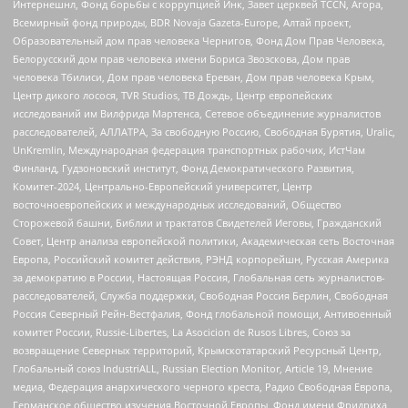
Интернешнл, Фонд борьбы с коррупцией Инк, Завет церквей TCCN, Агора,
Всемирный фонд природы, BDR Novaja Gazeta-Europe, Алтай проект,
Образовательный дом прав человека Чернигов, Фонд Дом Прав Человека,
Белорусский дом прав человека имени Бориса Звозскова, Дом прав
человека Тбилиси, Дом прав человека Ереван, Дом прав человека Крым,
Центр дикого лосося, TVR Studios, ТВ Дождь, Центр европейских
исследований им Вилфрида Мартенса, Сетевое объединение журналистов
расследователей, АЛЛАТРА, За свободную Россию, Свободная Бурятия, Uralic,
UnKremlin, Международная федерация транспортных рабочих, ИстЧам
Финланд, Гудзоновский институт, Фонд Демократического Развития,
Комитет-2024, Центрально-Европейский университет, Центр
восточноевропейских и международных исследований, Общество
Сторожевой башни, Библии и трактатов Свидетелей Иеговы, Гражданский
Совет, Центр анализа европейской политики, Академическая сеть Восточная
Европа, Российский комитет действия, РЭНД корпорейшн, Русская Америка
за демократию в России, Настоящая Россия, Глобальная сеть журналистов-
расследователей, Служба поддержки, Свободная Россия Берлин, Свободная
Россия Северный Рейн-Вестфалия, Фонд глобальной помощи, Антивоенный
комитет России, Russie-Libertes, La Asocicion de Rusos Libres, Союз за
возвращение Северных территорий, Крымскотатарский Ресурсный Центр,
Глобальный союз IndustriALL, Russian Election Monitor, Article 19, Мнение
медиа, Федерация анархического черного креста, Радио Свободная Европа,
Германское общество изучения Восточной Европы, Фонд имени Фридриха