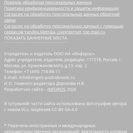
Порядок обработки персональных данных
Политика конфиденциальности и защиты информации
Согласие на обработку персональных данных обратной
связи
Согласие на обработку персональных данных с помощью
сервисов Yandex.Metrika, LiveInternet, top.mail.ru
ПОКАЗАТЬ БАННЕРНЫЕ МЕСТА
Учредитель и издатель ООО ИА «Инфорос».
Адрес учредителя, издателя, редакции: 117218, Россия, г.
Москва, ул. Кржижановского, д.13, кор. 2
Телефон: +7 (495) 718-84-11
E-mail: info@engels-podrobnosti.ru
И.О. главного редактора Дорохова Н.В.
Разработчик сайта –
INFOROS
2026
В титульной части сайта использована фотография автора
с ником VLu, лицензия CC-BY-SA-4.0
* Перечень иностранных и международных
неправительственных организаций, деятельность которых