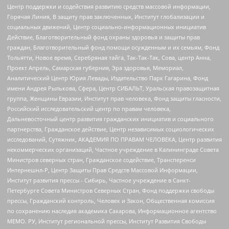
Центр поддержки и содействия развитию средств массовой информации,
Горячая Линия, В защиту прав заключенных, Институт глобализации и
социальных движений, Центр социально-информационных инициатив
Действие, Благотворительный фонд охраны здоровья и защиты прав
граждан, Благотворительный фонд помощи осужденным и их семьям, Фонд
Тольятти, Новое время, Серебряная тайга, Так-Так-Так, Сова, центр Анна,
Проект Апрель, Самарская губерния, Эра здоровья, Мемориал,
Аналитический Центр Юрия Левады, Издательство Парк Гагарина, Фонд
имени Андрея Рылькова, Сфера, Центр СИБАЛЬТ, Уральская правозащитная
группа, Женщины Евразии, Институт прав человека, Фонд защиты гласности,
Российский исследовательский центр по правам человека,
Дальневосточный центр развития гражданских инициатив и социального
партнерства, Гражданское действие, Центр независимых социологических
исследований, Сутяжник, АКАДЕМИЯ ПО ПРАВАМ ЧЕЛОВЕКА, Центр развития
некоммерческих организаций, Частное учреждение в Калининграде Совета
Министров северных стран, Гражданское содействие, Трансперенси
Интернешнл-Р, Центр Защиты Прав Средств Массовой Информации,
Институт развития прессы - Сибирь, Частное учреждение в Санкт-
Петербурге Совета Министров Северных Стран, Фонд поддержки свободы
прессы, Гражданский контроль, Человек и Закон, Общественная комиссия
по сохранению наследия академика Сахарова, Информационное агентство
МЕМО. РУ, Институт региональной прессы, Институт Развития Свободы