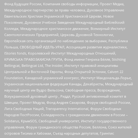
Фонд Будущее России, Компания свободы информации, Проект Медиа,
Международное партнерство за права человека, Духовное Управление
Евангельских Христиан Украинской Христианской Церкви, Новое
Поколение, Духовное Учебное Заведение Международный Библейский
Колледж, Международное христианское движение, Всемирный Институт
Саентологических Предприятий, Церковь Духовной Технологии,
Европейская сеть организаций по наблюдению за выборами, Республика
Польша, СВОБОДНЫЙ ИДЕЛЬ-УРАЛ, Ассоциация развития журналистики,
IStories fonds, Королевский Институт Международных Отношений,
КРИМСЬКА ПРАВОЗАХИСНА ГРУПА, Фонд имени Генриха Бёлля, Stichting
Bellingcat, Bellingcat Ltd, The Insider, Институт правовой инициативы
Центральной и Восточной Европы, Фонд Открытой Эстонии, Calvert 22
Foundation, Канадский украинский конгресс, Институт Макдональда-Лорье,
Украинская национальная федерация Канады, Декабристы, Международный
научный центр им Вудро Вильсона, Свободная пресса, Возрождение,
Всеукраинский духовный центр , Риддл, Русский антивоенный комитет в
Швеции, Проект Медуза, Фонд Андрея Сахарова, Форум свободной России,
Лига Свободных Наций, Transparеncy International, Форум Свободных
Народов ПостРоссии, Солидарность с гражданским движением в России –
Solidarus, КрымSOS, Свободный университет, Институт государственного
управления, Форум гражданского общества Россия, Беллона, Союз жителей
островов Тисима и Хабомаи, Съезд народных депутатов, Гринпис