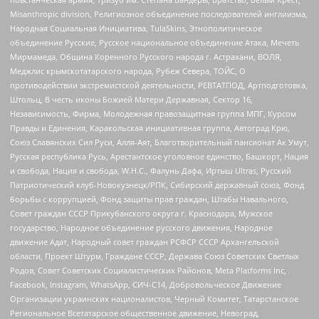
Misanthropic division, Религиозное объединение последователей инглиизма,
Народная Социальная Инициатива, TulaSkins, Этнополитическое
объединение Русские, Русское национальное объединение Атака, Мечеть
Мирмамеда, Община Коренного Русского народа г. Астрахани, ВОЛЯ,
Меджлис крымскотатарского народа, Рубеж Севера, ТОЙС, О
противодействии экстремистской деятельности, РЕВТАТПОД, Артподготовка,
Штольц, В честь иконы Божией Матери Державная, Сектор 16,
Независимость, Фирма, Молодежная правозащитная группа МПГ, Курсом
Правды и Единения, Каракольская инициативная группа, Автоград Крю,
Союз Славянских Сил Руси, Алля-Аят, Благотворительный пансионат Ак Умут,
Русская республика Русь, Арестантское уголовное единство, Башкорт, Нация
и свобода, Нация и свобода, W.H.С., Фалунь Дафа, Иртыш Ultras, Русский
Патриотический клуб-Новокузнецк/РПК, Сибирский державный союз, Фонд
борьбы с коррупцией, Фонд защиты прав граждан, Штабы Навального,
Совет граждан СССР Прикубанского округа г. Краснодара, Мужское
государство, Народное объединение русского движения, Народное
движение Адат, Народный совет граждан РСФСР СССР Архангельской
области, Проект Штурм, Граждане СССР, Держава Союз Советских Светлых
Родов, Совет Советских Социалистических Районов, Meta Platforms Inc,
Facebook, Instagram, WhatsApp, СИЧ-С14, Добровольческое Движение
Организации украинских националистов, Черный Комитет, Татарстанское
Региональное Всетатарское общественное движение, Невоград,