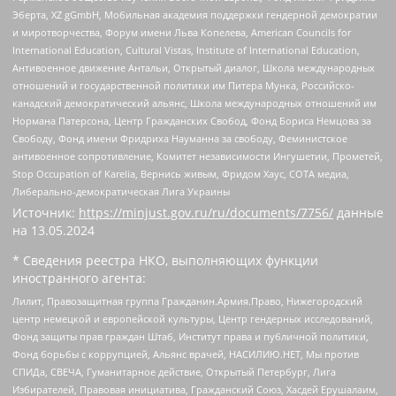
Эберта, XZ gGmbH, Мобильная академия поддержки гендерной демократии
и миротворчества, Форум имени Льва Копелева, American Councils for
International Education, Cultural Vistas, Institute of International Education,
Антивоенное движение Антальи, Открытый диалог, Школа международных
отношений и государственной политики им Питера Мунка, Российско-
канадский демократический альянс, Школа международных отношений им
Нормана Патерсона, Центр Гражданских Свобод, Фонд Бориса Немцова за
Свободу, Фонд имени Фридриха Науманна за свободу, Феминистское
антивоенное сопротивление, Комитет независимости Ингушетии, Прометей,
Stop Occupation of Karelia, Вернись живым, Фридом Хаус, СОТА медиа,
Либерально-демократическая Лига Украины
Источник:
https://minjust.gov.ru/ru/documents/7756/
данные
на
13.05.2024
* Сведения реестра НКО, выполняющих функции
иностранного агента:
Лилит, Правозащитная группа Гражданин.Армия.Право, Нижегородский
центр немецкой и европейской культуры, Центр гендерных исследований,
Фонд защиты прав граждан Штаб, Институт права и публичной политики,
Фонд борьбы с коррупцией, Альянс врачей, НАСИЛИЮ.НЕТ, Мы против
СПИДа, СВЕЧА, Гуманитарное действие, Открытый Петербург, Лига
Избирателей, Правовая инициатива, Гражданский Союз, Хасдей Ерушалаим,