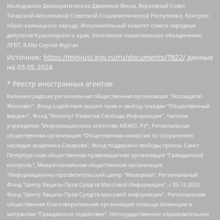
Молодежное Демократическое Движение Весна, Верховный Совет
Татарской Автономной Советской Социалистической Республики, Конгресс
ойрат-калмыцкого народа, Исполнительный комитет совета народных
депутатов Красноярского края, Этническое национальное объединение,
ЛГБТ, Я.МЫ Сергей Фургал
Источник:
https://minjust.gov.ru/ru/documents/7822/
данные
на
03.05.2024
* Реестр иностранных агентов:
Калининградская региональная общественная организация "Экозащита!-Женсовет", Фонд содействия защите прав и свобод граждан "Общественный вердикт", Фонд "Институт Развития Свободы Информации", Частное учреждение "Информационное агентство МЕМО. РУ", Региональная общественная организация "Общественная комиссия по сохранению наследия академика Сахарова", Фонд поддержки свободы прессы, Санкт-Петербургская общественная правозащитная организация "Гражданский контроль", Межрегиональная общественная организация "Информационно-просветительский центр "Мемориал", Региональный Фонд "Центр Защиты Прав Средств Массовой Информации", с 05.12.2023 Фонд "Центр Защиты Прав Средств массовой информации", Региональная общественная благотворительная организация помощи беженцам и мигрантам "Гражданское содействие", Негосударственное образовательное учреждение дополнительного профессионального образования (повышение квалификации) специалистов "АКАДЕМИЯ ПО ПРАВАМ ЧЕЛОВЕКА", Свердловская региональная общественная организация "Сутяжник", Автономная некоммерческая организация "Центр независимых социологических исследований", Союз общественных объединений "Российский исследовательский центр по правам человека", Региональное общественное учреждение научно-информационный центр "МЕМОРИАЛ", Некоммерческая организация "Фонд защиты гласности", Автономная некоммерческая организация "Институт прав человека", Городская общественная организация "Екатеринбургское общество "МЕМОРИАЛ", Городская общественная организация "Рязанское историко-просветительское и правозащитное общество "Мемориал" (Рязанский Мемориал), Челябинский региональный орган общественной самодеятельности – женское общественное объединение "Женщины Евразии", Челябинский региональный орган общественной самодеятельности "Уральская правозащитная группа", Фонд содействия защите здоровья и социальной справедливости имени Андрея Рылькова, Автономная Некоммерческая Организация "Аналитический Центр Юрия Левады", Автономная некоммерческая организация социальной поддержки населения "Проект Апрель", Региональная общественная организация помощи женщинам и детям, находящимся в кризисной ситуации "Информационно-методический центр "Анна", Фонд содействия развитию массовых коммуникаций и правовому просвещению "Так-так-Так", Фонд содействия устойчивому развитию "Серебряная тайга", Свердловский региональный общественный фонд социальных проектов "Новое время", "Idel.Реалии", Кавказ.Реалии, Крым.Реалии, Телеканал Настоящее Время, Татаро-башкирская служба Радио Свобода (Azatliq Radiosi), Радио Свободная Европа/Радио Свобода (PCE/PC), "Сибирь.Реалии", "Фактограф", Благотворительный фонд помощи осужденным и их семьям, Автономная некоммерческая организация "Институт глобализации и социальных движений", Фонд "В защиту прав заключенных", Частное учреждение "Центр поддержки и содействия развитию средств массовой информации", Пензенский региональный общественный благотворительный фонд "Гражданский союз", "Север.Реалии", Некоммерческая организация Фонд "Правовая инициатива", Общество с ограниченной ответственностью "Радио Свободная Европа/Радио Свобода", Чешское информационное агентство "MEDIUM-ORIENT", Красноярская региональная общественная организация "Мы против СПИДа", Камалягин Денис Николаевич, Маркелов Сергей Евгеньевич, Пономарев Лев Александрович, Савицкая Людмила Алексеевна, Автономная некоммерческая организация "Центр по работе с проблемой насилия "НАСИЛИЮ.НЕТ", Межрегиональный профессиональный союз работников здравоохранения "Альянс врачей", Юридическое лицо, зарегистрированное в Латвийской Республике, SIA "Medusa Project" (регистрационный номер 40103797863, дата регистрации 10.06.2014), Некоммерческая организация "Фонд по борьбе с коррупцией", Автономная некоммерческая организация "Институт права и публичной политики", Баданин Роман Сергеевич, Гликин Максим Александрович, Железнова Мария Михайловна, Лукьянова Юлия Сергеевна, Маетная Елизавета Витальевна, Маняхин Петр Борисович, Чуракова Ольга Владимировна, Ярош Юлия Петровна, Юридическое лицо "The Insider SIA", зарегистрированное в Риге, Латвийская Республика (дата регистрации 26.06.2015), являющееся администратором доменного имени интернет-издания "The Insider SIA", https://theins.ru, Постернак Алексей Евгеньевич, Рубин Михаил Аркадьевич, Анин Роман Александрович, Юридическое лицо Istories fonds, зарегистрированное в Латвийской Республике (регистрационный номер 50008295751, дата регистрации 24.02.2020), Великовский Дмитрий Александрович, Долинина Ирина Николаевна, Мароховская Алеся Алексеевна, Шлейнов Роман Юрьевич, Шмагун Олеся Валентиновна, Общество с ограниченной ответственностью "Альтаир 2021", Общество с ограниченной ответственностью "Вега 2021", Общество с ограниченной ответственностью "Главный редактор 2021", Общество с ограниченной ответственностью "Ромашки монолит", Важенков Артем Валерьевич, Ивановская областная общественная организация "Центр гендерных исследований", Гурман Юрий Альбертович, Медиапроект "ОВД-Инфо", Егоров Владимир Владимирович, Жилинский Владимир Александрович, Общество с ограниченной ответственностью "ЗП", Иванова София Юрьевна, Карезина Инна Павловна, Кильтау Екатерина Викторовна, Петров Алексей Викторович, Пискунов Сергей Евгеньевич, Смирнов Сергей Сергеевич, Тихонов Михаил Сергеевич, Общество с ограниченной ответственностью "ЖУРНАЛИСТ-ИНОСТРАННЫЙ АГЕНТ", Арапова Галина Юрьевна, Вольтская Татьяна Анатольевна, Американская компания "Mason G.E.S. Anonymous Foundation" (США), являющаяся владельцем интернет-издания https://mnews.world/, Компания "Stichting Bellingcat", зарегистрированная в Нидерландах (дата регистрации 11.07.2018), Захаров Андрей Вячеславович, Клепиковская Екатерина Дмитриевна, Общество с ограниченной ответственностью "МЕМО", Перл Роман Александрович, Симонов Евгений Алексеевич, Соловьева Елена Анатольевна, Сотников Даниил Владимирович, Сурначева Елизавета Дмитриевна, Автономная некоммерческая организация по защите прав человека и информированию населения "Якутия – Наше Мнение", Общество с ограниченной ответственностью "Москоу диджитал медиа", с 26.01.2023 Общество с ограниченной ответственностью "Чайка Белые сады", Ветошкина Валерия Валерьевна, Заговора Максим Александрович, Межрегиональное общественное движение "Российская ЛГБТ - сеть", Оленичев Максим Владимирович, Павлов Иван Юрьевич, Скворцова Елена Сергеевна, Общество с ограниченной ответственностью "Как бы инагент", Кочетков Игорь Викторович, Общество с ограниченной ответственностью "Честные выборы", Еланчик Олег Александрович, Общество с ограниченной ответственностью "Нобелевский призыв", Гималова Регина Эмилевна, Григорьев Андрей Валерьевич, Григорьева Алина Александровна, Ассоциация по содействию защите прав призывников, альтернативнослужащих и военнослужащих "Правозащитная группа "Гражданин.Армия.Право", Хисамова Регина Фаритовна, Автономная некоммерческая организация по реализации социально-правовых программ "Лилит", Дальневосточное общественное движение "Маяк", Санкт-Петербургская ЛГБТ-инициативная группа "Выход", Инициативная группа ЛГБТ+ "Реверс", Алексеев Андрей Викторович, Бекбулатова Таисия Львовна, Беляев Иван Михайлович, Владыкина Елена Сергеевна, Гельман Марат Александрович, Никульшина Вероника Юрьевна, Толоконникова Надежда Андреевна, Шендерович Виктор Анатольевич, Общество с ограниченной ответственностью "Данное сообщение", Общество с ограниченной ответственностью Издательский дом "Новая глава", Айнбиндер Александра Александровна, Московский комьюнити-центр для ЛГБТ+инициатив, Благотворительный фонд развития филантропии, Deutsche Welle (Германия, Kurt-Schumacher-Strasse 3, 53113 Bonn), Борзунова Мария Михайловна, Воробьев Виктор Викторович, Голубева Анна Львовна, Константинова Алла Михайловна, Малкова Ирина Владимировна, Мурадов Мурад Абдулгалимович, Осетинская Елизавета Николаевна, Понасенков Евгений Николаевич, Ганапольский Матвей Юрьевич, Киселев Евгений Алексеевич, Борухович Ирина Григорьевна, Дремин Иван Тимофеевич, Дубровский Дмитрий Викторович, Красноярская региональная общественная организация поддержки и развития альтернативных образовательных технологий и межкультурных коммуникаций "ИНТЕРРА", Маяковская Екатерина Алексеевна, Фейгин Марк Захарович, Филимонов Андрей Викторович, Дзугкоева Регина Николаевна, Доброхотов Роман Александрович, Дудь Юрий Александрович, Елкин Сергей Владимирович, Кругликов Кирилл Игоревич, Сабунаева Мария Леонидовна, Семенов Алексей Владимирович, Шаинян Карен Багратович, Шульман Екатерина Михайловна, Асафьев Артур Валерьевич, Вахштайн Виктор Семенович, Венедиктов Алексей Алексеевич, Лушникова Екатерина Евгеньевна, Волков Леонид Михайлович, Невзоров Александр Глебович, Пархоменко Сергей Борисович, Сироткин Ярослав Николаевич, Кара-Мурза Владимир Владимирович, Баранова Наталья Владимировна, Гозман Леонид Яковлевич, Кагарлицкий Борис Юльевич, Климарев Михаил Валерьевич, Милов Владимир Станиславович, Автономная некоммерческая организация Краснодарский центр современного искусства "Типография", Моргенштерн Алишер Тагирович, Соболь Любовь Эдуардовна, Общество с ограниченной ответственностью "ЛИЗА НОРМ", Каспаров Гарри Кимович, Ходорковский Михаил Борисович, Общество с ограниченной ответственностью "Апрельские тезисы", Данилович Ирина Брониславовна, Кашин Олег Владимирович, Петров Николай Владимирович, Пивоваров Алексей Владимирович, Соколов Михаил Владимирович, Цветкова Юлия Владимировна, Чичваркин Евгений Александрович, Комитет против пыток/Команда против пыток, Общество с ограниченной ответственностью "Первый научный", Общество с ограниченной ответственностью "Вертолет и ко", Белоцерковская Вероника Борисовна, Кац Максим Евгеньевич, Лазарева Татьяна Юрьевна, Шаведдинов Руслан Табризович, Яшин Илья Валерьевич, Общество с ограниченной ответственностью "Иноагент ААВ", Алешковский Дмитрий Петрович, Альбац Евгения Марковна, Быков Дмитрий Львович, Галямина Юлия Евгеньевна, Лойко Сергей Леонидович, Мартынов Кирилл Константинович, Медведев Сергей Александрович, Крашенинников Федор Геннадиевич, Гордеева Катерина Вл