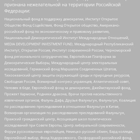
признана нежелательной на территории Российской
Федерации:
Национальный фонд в поддержку демократии, Институт Открытое
Общество Фонд Содействия, Фонд Открытое общество, Американо-
российский фонд по экономическому и правовому развитию,
Национальный Демократический Институт Международных Отношений,
MEDIA DEVELOPMENT INVESTMENT FUND, Международный Республиканский
Институт, Открытая Россия, Институт современной России, Черноморский
фонд регионального сотрудничества, Европейская Платформа за
Демократические Выборы, Международный центр электоральных
исследований, Германский фонд Маршалла Соединенных Штатов,
Тихоокеанский центр защиты окружающей среды и природных ресурсов,
Свободная Россия, Всемирный конгресс украинцев, Атлантический совет,
Человек в беде, Европейский фонд за демократию, Джеймстаунский фонд,
Прожект Хармони, Родники дракона, Врачи против насильственного
извлечения органов, Фалунь Дафа, Друзья Фалуньгун, Фалуньгун, Коалиция
по расследованию преследования в отношении Фалуньгун в Китае,
Всемирная организация по расследованию преследований Фалуньгун,
Пражский гражданский центр, Ассоциация школ политических
исследований при Совете Европы, Центр либеральной современности,
Форум русскоязычных европейцев, Немецко-русский обмен, Бард колледж,
Европейский выбор, Фонд Ходорковского, Оксфордский российский фонд,