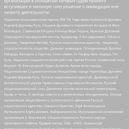
организаций в отношении которых судом принято
вступившее в законную силу решение о ликвидации или
запрете деятельности:
Национал-большевистская партия, ВЕК РА, Рада земли Кубанской Духовно
Родовой Державы Русь, Община Духовного Управления Асгардской Веси
Беловодья, Славянская Община Капища Веды Перуна, Мужская Духовная
Семинария Староверов-Инглингов, Нурджулар, К Богодержавию, Таблиги
Джамаат, Свидетели Иеговы, Русское национальное единство, Национал-
социалистическое общество, Джамаат мувахидов, Объединенный Вилайат
Кабарды, Балкарии и Карачая, Союз славян, Ат-Такфир Валь-Хиджра, Пит
Буль, Национал-социалистическая рабочая партия России, Славянский союз,
Формат-18, Благородный Орден Дьявола, Армия воли народа,
Национальная Социалистическая Инициатива города Череповца, Духовно-
Родовая Держава Русь, Русское национальное единство, Древнерусской
Инглистической церкви Православных Староверов-Инглингов, Русский
общенациональный союз, Движение против нелегальной иммиграции,
Кровь и Честь, О свободе совести и о религиозных объединениях, Омская
организация общественного политического движения Русское
национальное единство, Северное Братство, Клуб Болельщиков
Футбольного Клуба Динамо, Файзрахманисты, Мусульманская религиозная
организация п. Боровский, Община Коренного Русского народа
Щелковского района, Правый сектор, УНА - УНСО, Украинская
повстанческая армия, Тризуб им. Степана Бандеры, Братство, Белый Крест,