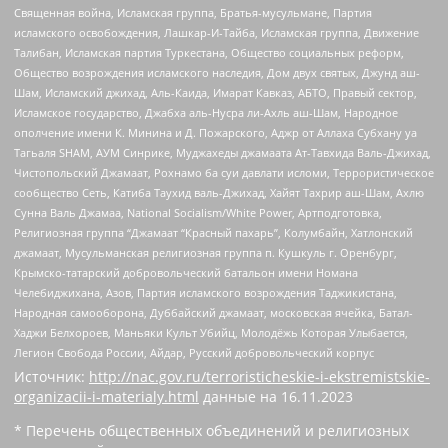
Священная война, Исламская группа, Братья-мусульмане, Партия
исламского освобождения, Лашкар-И-Тайба, Исламская группа, Движение
Талибан, Исламская партия Туркестана, Общество социальных реформ,
Общество возрождения исламского наследия, Дом двух святых, Джунд аш-
Шам, Исламский джихад, Аль-Каида, Имарат Кавказ, АБТО, Правый сектор,
Исламское государство, Джабха аль-Нусра ли-Ахль аш-Шам, Народное
ополчение имени К. Минина и Д. Пожарского, Аджр от Аллаха Субхану уа
Тагьаля SHAM, АУМ Синрике, Муджахеды джамаата Ат-Тавхида Валь-Джихад,
Чистопольский Джамаат, Рохнамо ба суи давлати исломи, Террористическое
сообщество Сеть, Катиба Таухид валь-Джихад, Хайят Тахрир аш-Шам, Ахлю
Сунна Валь Джамаа, National Socialism/White Power, Артподготовка,
Религиозная группа “Джамаат “Красный пахарь”, Колумбайн, Хатлонский
джамаат, Мусульманская религиозная группа п. Кушкуль г. Оренбург,
Крымско-татарский добровольческий батальон имени Номана
Челебиджихана, Азов, Партия исламского возрождения Таджикистана,
Народная самооборона, Дуббайский джамаат, московская ячейка, Батал-
Хаджи Белхороев, Маньяки Культ Убийц, Молодёжь Которая Улыбается,
Легион Свобода России, Айдар, Русский добровольческий корпус
Источник:
http://nac.gov.ru/terroristicheskie-i-ekstremistskie-
organizacii-i-materialy.html
данные на
16.11.2023
* Перечень общественных объединений и религиозных