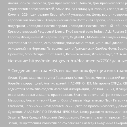
имени Бориса Звозскова, Дом прав человека Тбилиси, Дом прав человека Ер
журналистов расследователей, АЛЛАТРА, За свободную Россию, Свободная Б
Комитет-2024, Центрально-Европейский университет, Центр восточноевроп
европейской политики, Академическая сеть Восточная Европа, Российский к
поддержки, Свободная Россия Берлин, Свободная Россия Северный Рейн-Вест
Крымскотатарский Ресурсный Центр, Глобальный союз IndustriALL, Russian E
Европы, Фонд имени Фридриха Эберта, XZ gGmbH, Мобильная академия поддержк
International Education, Антивоенное движение Антальи, Открытый диало
отношений им Нормана Патерсона, Центр Гражданских Свобод, Фонд Бориса
Прометей, Stop Occupation of Karelia, Вернись живым, Фридом Хаус, СОТА 
Источник:
https://minjust.gov.ru/ru/documents/7756/
данные
* Сведения реестра НКО, выполняющих функции иностранн
Лилит, Правозащитная группа Гражданин.Армия.Право, Нижегородский цент
борьбы с коррупцией, Альянс врачей, НАСИЛИЮ.НЕТ, Мы против СПИДа, СВЕ
содействия развитию средств массовой информации, Горячая Линия, В защ
охраны здоровья и защиты прав граждан, Благотворительный фонд помощи ос
Мемориал, Аналитический Центр Юрия Левады, Издательство Парк Гагарина
гласности, Российский исследовательский центр по правам человека, Даль
Сутяжник, АКАДЕМИЯ ПО ПРАВАМ ЧЕЛОВЕКА, Центр развития некоммерческих
Защиты Прав Средств Массовой Информации, Институт развития прессы - Си
Закон, Общественная комиссия по сохранению наследия академика Сахаров