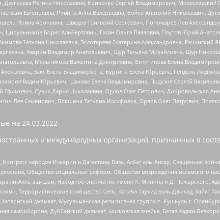
ч, Дзугкоева Регина Николаевна, Кривенко Сергей Владимирович, Милославски
настасия Евгеньевна, Ривина Анна Валерьевна, Бойко Анатолий Николаевич, Дуг
ошель Ирина Ароновна, Шведов Григорий Сергеевич, Пономарев Лев Александро
ч, Цирульников Борис Альбертович, Гасан Ольга Павловна, Паутов Юрий Анато
Акимова Татьяна Николаевна, Золотарева Екатерина Александровна, Рачинский Я
Сергеевна, Аверин Владимир Анатольевич, Щур Татьяна Михайловна, Щур Никола
Анатольевна, Мельникова Валентина Дмитриевна, Вититинова Елена Владимировн
 Алексеевна, Закс Елена Владимировна, Буртина Елена Юрьевна, Гендель Людмил
рохоров Вадим Юрьевич, Шахова Елена Владимировна, Подузов Сергей Васильеви
й Ефимович, Сухих Дарья Николаевна, Орлов Олег Петрович, Добровольская Анн
нсон Лев Семенович, Локшина Татьяна Иосифовна, Орлов Олег Петрович, Поляк
ые на
24.03.2022
ностранных и международных организаций, признанных в соотв
нгресс народов Ичкерии и Дагестана, База, Асбат аль-Ансар, Священная война,
уркестана, Общество социальных реформ, Общество возрождения исламского насл
Нусра ли-Ахль аш-Шам, Народное ополчение имени К. Минина и Д. Пожарского, Ад
сломи, Террористическое сообщество Сеть, Катиба Таухид валь-Джихад, Хайят Тах
, Хатлонский джамаат, Мусульманская религиозная группа п. Кушкуль г. Оренбу
ная самооборона, Дуббайский джамаат, московская ячейка, Батал-Хаджи Белхор