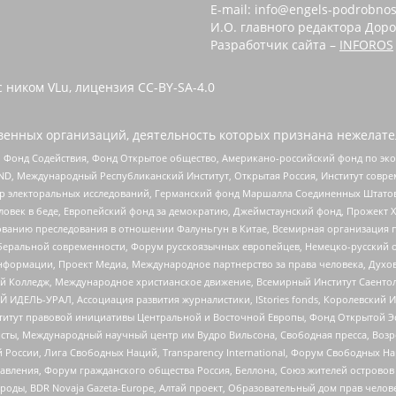
E-mail: info@engels-podrobnos
И.О. главного редактора Доро
Разработчик сайта –
INFOROS
 ником VLu, лицензия CC-BY-SA-4.0
енных организаций, деятельность которых признана нежелате
 Фонд Содействия, Фонд Открытое общество, Американо-российский фонд по э
 Международный Республиканский Институт, Открытая Россия, Институт совре
р электоральных исследований, Германский фонд Маршалла Соединенных Штатов
еловек в беде, Европейский фонд за демократию, Джеймстаунский фонд, Прожект
дованию преследования в отношении Фалуньгун в Китае, Всемирная организация 
беральной современности, Форум русскоязычных европейцев, Немецко-русский о
формации, Проект Медиа, Международное партнерство за права человека, Духов
 Колледж, Международное христианское движение, Всемирный Институт Саентол
 ИДЕЛЬ-УРАЛ, Ассоциация развития журналистики, IStories fonds, Королевск
r, Институт правовой инициативы Центральной и Восточной Европы, Фонд Открытой Э
ты, Международный научный центр им Вудро Вильсона, Свободная пресса, Возро
России, Лига Свободных Наций, Transparеncy International, Форум Свободных Н
правления, Форум гражданского общества Россия, Беллона, Союз жителей острово
роды, BDR Novaja Gazeta-Europe, Алтай проект, Образовательный дом прав челов