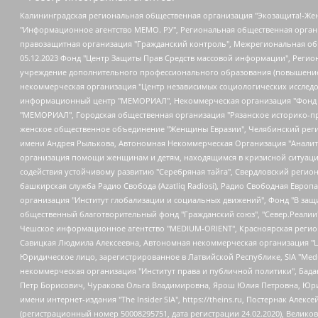
Калининградская региональная общественная организация "Экозащита!-Женсовет", Фонд содействия защите прав и свобод граждан "Общественный вердикт", Фонд "Институт Развития Свободы Информации", Частное учреждение "Информационное агентство МЕМО. РУ", Региональная общественная организация "Общественная комиссия по сохранению наследия академика Сахарова", Фонд поддержки свободы прессы, Санкт-Петербургская общественная правозащитная организация "Гражданский контроль", Межрегиональная общественная организация "Информационно-просветительский центр "Мемориал", Региональный Фонд "Центр Защиты Прав Средств Массовой Информации", с 05.12.2023 Фонд "Центр Защиты Прав Средств массовой информации", Региональная общественная благотворительная организация помощи беженцам и мигрантам "Гражданское содействие", Негосударственное образовательное учреждение дополнительного профессионального образования (повышение квалификации) специалистов "АКАДЕМИЯ ПО ПРАВАМ ЧЕЛОВЕКА", Свердловская региональная общественная организация "Сутяжник", Автономная некоммерческая организация "Центр независимых социологических исследований", Союз общественных объединений "Российский исследовательский центр по правам человека", Региональное общественное учреждение научно-информационный центр "МЕМОРИАЛ", Некоммерческая организация "Фонд защиты гласности", Автономная некоммерческая организация "Институт прав человека", Городская общественная организация "Екатеринбургское общество "МЕМОРИАЛ", Городская общественная организация "Рязанское историко-просветительское и правозащитное общество "Мемориал" (Рязанский Мемориал), Челябинский региональный орган общественной самодеятельности – женское общественное объединение "Женщины Евразии", Челябинский региональный орган общественной самодеятельности "Уральская правозащитная группа", Фонд содействия защите здоровья и социальной справедливости имени Андрея Рылькова, Автономная Некоммерческая Организация "Аналитический Центр Юрия Левады", Автономная некоммерческая организация социальной поддержки населения "Проект Апрель", Региональная общественная организация помощи женщинам и детям, находящимся в кризисной ситуации "Информационно-методический центр "Анна", Фонд содействия развитию массовых коммуникаций и правовому просвещению "Так-так-Так", Фонд содействия устойчивому развитию "Серебряная тайга", Свердловский региональный общественный фонд социальных проектов "Новое время", "Idel.Реалии", Кавказ.Реалии, Крым.Реалии, Телеканал Настоящее Время, Татаро-башкирская служба Радио Свобода (Azatliq Radiosi), Радио Свободная Европа/Радио Свобода (PCE/PC), "Сибирь.Реалии", "Фактограф", Благотворительный фонд помощи осужденным и их семьям, Автономная некоммерческая организация "Институт глобализации и социальных движений", Фонд "В защиту прав заключенных", Частное учреждение "Центр поддержки и содействия развитию средств массовой информации", Пензенский региональный общественный благотворительный фонд "Гражданский союз", "Север.Реалии", Некоммерческая организация Фонд "Правовая инициатива", Общество с ограниченной ответственностью "Радио Свободная Европа/Радио Свобода", Чешское информационное агентство "MEDIUM-ORIENT", Красноярская региональная общественная организация "Мы против СПИДа", Камалягин Денис Николаевич, Маркелов Сергей Евгеньевич, Пономарев Лев Александрович, Савицкая Людмила Алексеевна, Автоно