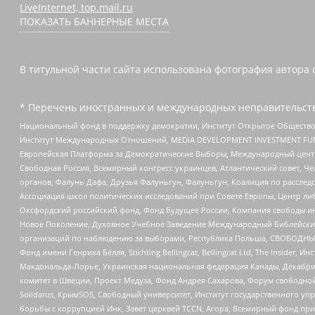
LiveInternet, top.mail.ru
ПОКАЗАТЬ БАННЕРНЫЕ МЕСТА
В титульной части сайта использована фотография автора с
* Перечень иностранных и международных неправительств
Национальный фонд в поддержку демократии, Институт Открытое Общество
Институт Международных Отношений, MEDIA DEVELOPMENT INVESTMENT FUND,
Европейская Платформа за Демократические Выборы, Международный цент
Свободная Россия, Всемирный конгресс украинцев, Атлантический совет, Ч
органов, Фалунь Дафа, Друзья Фалуньгун, Фалуньгун, Коалиция по рассле
Ассоциация школ политических исследований при Совете Европы, Центр ли
Оксфордский российский фонд, Фонд Будущее России, Компания свободы ин
Новое Поколение, Духовное Учебное Заведение Международный Библейский
организаций по наблюдению за выборами, Республика Польша, СВОБОДНЫЙ
Фонд имени Генриха Бёлля, Stichting Bellingcat, Bellingcat Ltd, The Inside
Макдональда-Лорье, Украинская национальная федерация Канады, Декабрис
комитет в Швеции, Проект Медуза, Фонд Андрея Сахарова, Форум свободной 
Solidarus, КрымSOS, Свободный университет, Институт государственного у
борьбы с коррупцией Инк, Завет церквей TCCN, Агора, Всемирный фонд при