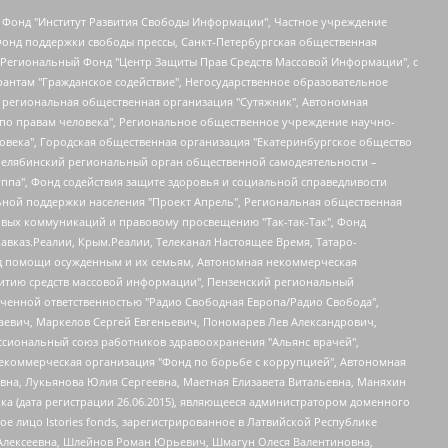
евосточное общественное движение "Маяк", Санкт-Петербургская ЛГБТ-инициативная группа "Выход", Инициативная группа ЛГБТ+ "Реверс", Алексеев Андрей Викторович, Бекбулатова Таисия Львовна, Беляев Иван Михайлович, Владыкина Елена Сергеевна, Гельман Марат Александрович, Никульшина Вероника Юрьевна, Толоконникова Надежда Андреевна, Шендерович Виктор Анатольевич, Общество с ограниченной ответственностью "Данное сообщение", Общество с ограниченной ответственностью Издательский дом "Новая глава", Айнбиндер Александра Александровна, Московский комьюнити-центр для ЛГБТ+инициатив, Благотворительный фонд развития филантропии, Deutsche Welle (Германия, Kurt-Schumacher-Strasse 3, 53113 Bonn), Борзунова Мария Михайловна, Воробьев Виктор Викторович, Голубева Анна Львовна, Константинова Алла Михайловна, Малкова Ирина Владимировна, Мурадов Мурад Абдулгалимович, Осетинская Елизавета Николаевна, Понасенков Евгений Николаевич, Ганапольский Матвей Юрьевич, Киселев Евгений Алексеевич, Борухович Ирина Григорьевна, Дремин Иван Тимофеевич, Дубровский Дмитрий Викторович, Красноярская региональная общественная организация поддержки и развития альтернативных образовательных технологий и межкультурных коммуникаций "ИНТЕРРА", Маяковская Екатерина Алексеевна, Фейгин Марк Захарович, Филимонов Андрей Викторович, Дзугкоева Регина Николаевна, Доброхотов Роман Александрович, Дудь Юрий Александрович, Елкин Сергей Владимирович, Кругликов Кирилл Игоревич, Сабунаева Мария Леонидовна, Семенов Алексей Владимирович, Шаинян Карен Багратович, Шульман Екатерина Михайловна, Асафьев Артур Валерьевич, Вахштайн Виктор Семенович, Венедиктов Алексей Алексеевич, Лушникова Екатерина Евгеньевна, Волков Леонид Михайлович, Невзоров Александр Глебович, Пархоменко Сергей Борисович, Сироткин Ярослав Николаевич, Кара-Мурза Владимир Владимирович, Баранова Наталья Владимировна, Гозман Леонид Яковлевич, Кагарлицкий Борис Юльевич, Климарев Михаил Валерьевич, Милов Владимир Станиславович, Автономная некоммерческая организация Краснодарский центр современного искусства "Типография", Моргенштерн Алишер Тагирович, Соболь Любовь Эдуардовна, Общество с ограниченной ответственностью "ЛИЗА НОРМ", Каспаров Гарри Кимович, Ходорковский Михаил Борисович, Общество с ограниченной ответственностью "Апрельские тезисы", Данилович Ирина Брониславовна, Кашин Олег Владимирович, Петров Николай Владимирович, Пивоваров Алексей Владимирович, Соколов Михаил Владимирович, Цветкова Юлия Владимировна, Чичваркин Евгений Александрович, Комитет против пыток/Команда против пыток, Общество с ограниченной ответственностью "Первый научный", Общество с ограниченной ответственностью "Вертолет и ко", Белоцерковская Вероника Борисовна, Кац Максим Евгеньевич, Лазарева Татьяна Юрьевна, Шаведдинов Руслан Табризович, Яшин Илья Валерьевич, Общество с ограниченной ответственностью "Иноагент ААВ", Алешковский Дмитрий Петрович, Альбац Евгения Марковна, Быков Дмитрий Львович, Галямина Юлия Евгеньевна, Лойко Сергей Леонидович, Мартынов Кирилл Константинович, Медведев Сергей Александрович, Крашенинников Федор Геннадиевич, Гордеева Катерина Вл