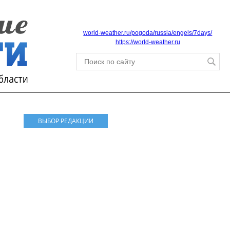
world-weather.ru/pogoda/russia/engels/7days/
https://world-weather.ru
ВЫБОР РЕДАКЦИИ