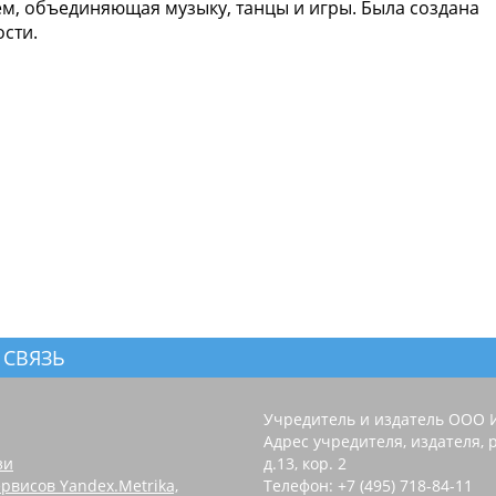
м, объединяющая музыку, танцы и игры. Была создана
сти.
 СВЯЗЬ
Учредитель и издатель ООО 
Адрес учредителя, издателя, р
зи
д.13, кор. 2
рвисов Yandex.Metrika,
Телефон: +7 (495) 718-84-11