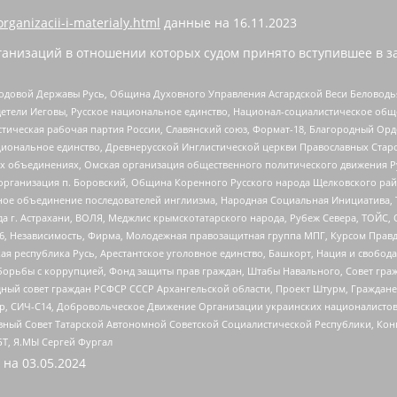
organizacii-i-materialy.html
данные на
16.11.2023
анизаций в отношении которых судом принято вступившее в з
 Родовой Державы Русь, Община Духовного Управления Асгардской Веси Беловод
детели Иеговы, Русское национальное единство, Национал-социалистическое об
истическая рабочая партия России, Славянский союз, Формат-18, Благородный Ор
ациональное единство, Древнерусской Инглистической церкви Православных Ста
ных объединениях, Омская организация общественного политического движения Р
рганизация п. Боровский, Община Коренного Русского народа Щелковского район
гиозное объединение последователей инглиизма, Народная Социальная Инициатива,
 г. Астрахани, ВОЛЯ, Меджлис крымскотатарского народа, Рубеж Севера, ТОЙС, 
6, Независимость, Фирма, Молодежная правозащитная группа МПГ, Курсом Правд
ая республика Русь, Арестантское уголовное единство, Башкорт, Нация и свобода,
орьбы с коррупцией, Фонд защиты прав граждан, Штабы Навального, Совет гражд
ный совет граждан РСФСР СССР Архангельской области, Проект Штурм, Граждане 
tsApp, СИЧ-С14, Добровольческое Движение Организации украинских националисто
ный Совет Татарской Автономной Советской Социалистической Республики, Кон
БТ, Я.МЫ Сергей Фургал
 на
03.05.2024