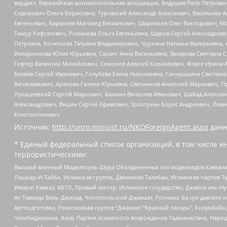
вердикт, Евразийская антимонопольная ассоциация, Бедушев Петр Петрови
Сидорович Ольга Борисовна, Туровский Александр Алексеевич, Васильева А
Евгеньевич, Барахоев Магомед Бекханович, Шарипков Олег Викторович, М
Тимур Рифгатович, Романова Ольга Евгеньевна, Щаров Сергей Алексадрови
Петровна, Кочеткова Татьяна Владимировна, Чуркина Наталья Валерьевна, 
Илларионова Юлия Юрьевна, Саранг Анна Васильевна, Захарова Светлана 
Гефтер Валентин Михайлович, Симонов Алексей Кириллович, Флиге Ирина 
Беляев Сергей Иванович, Голубева Елена Николаевна, Ганнушкина Светлана
Вячеславович, Арапова Галина Юрьевна, Свечников Анатолий Мариевич, П
Лукашевский Сергей Маркович, Бахмин Вячеслав Иванович, Шабад Анатоли
Александрович, Вицин Сергей Ефимович, Золотухин Борис Андреевич, Леви
Константинович
Источник:
http://unro.minjust.ru/NKOForeignAgent.aspx
данн
* Единый федеральный список организаций, в том числе и
террористическими:
Высший военный Маджлисуль Шура Объединенных сил моджахедов Кавказа, Ко
Лашкар-И-Тайба, Исламская группа, Движение Талибан, Исламская партия Т
Имарат Кавказ, АБТО, Правый сектор, Исламское государство, Джабха аль-
Ат-Тавхида Валь-Джихад, Чистопольский Джамаат, Рохнамо ба суи давлати и
Артподготовка, Религиозная группа “Джамаат “Красный пахарь”, Колумбайн
Челебиджихана, Азов, Партия исламского возрождения Таджикистана, Народ