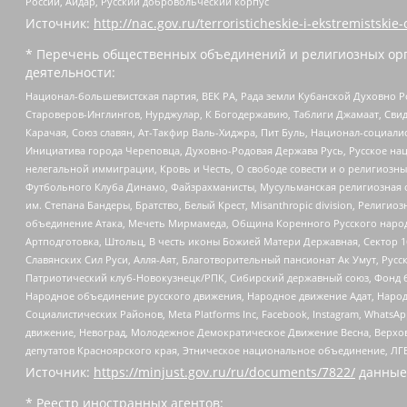
России, Айдар, Русский добровольческий корпус
Источник:
http://nac.gov.ru/terroristicheskie-i-ekstremistskie-
* Перечень общественных объединений и религиозных орг
деятельности:
Национал-большевистская партия, ВЕК РА, Рада земли Кубанской Духовно
Староверов-Инглингов, Нурджулар, К Богодержавию, Таблиги Джамаат, Сви
Карачая, Союз славян, Ат-Такфир Валь-Хиджра, Пит Буль, Национал-социал
Инициатива города Череповца, Духовно-Родовая Держава Русь, Русское н
нелегальной иммиграции, Кровь и Честь, О свободе совести и о религиоз
Футбольного Клуба Динамо, Файзрахманисты, Мусульманская религиозная о
им. Степана Бандеры, Братство, Белый Крест, Misanthropic division, Рели
объединение Атака, Мечеть Мирмамеда, Община Коренного Русского народа
Артподготовка, Штольц, В честь иконы Божией Матери Державная, Сектор 1
Славянских Сил Руси, Алля-Аят, Благотворительный пансионат Ак Умут, Русск
Патриотический клуб-Новокузнецк/РПК, Сибирский державный союз, Фонд б
Народное объединение русского движения, Народное движение Адат, Народ
Социалистических Районов, Meta Platforms Inc, Facebook, Instagram, Wha
движение, Невоград, Молодежное Демократическое Движение Весна, Верхов
депутатов Красноярского края, Этническое национальное объединение, ЛГ
Источник:
https://minjust.gov.ru/ru/documents/7822/
данные
* Реестр иностранных агентов: