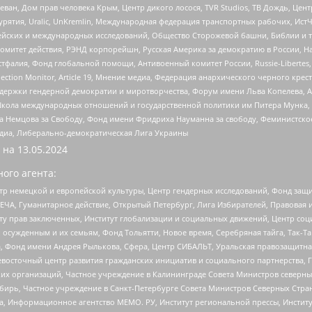
еван, Дом прав человека Крым, Центр дикого лосося, TVR Studios, ТВ Дождь, Це
урятия, Uralic, UnKremlin, Международная федерация транспортных рабочих, Ист
ейских и международных исследований, Общество Сторожевой башни, Библии и тр
омитет действия, РЭНД корпорейшн, Русская Америка за демократию в России, Н
фалия, Фонд глобальной помощи, Антивоенный комитет России, Russie-Libertes, L
lection Monitor, Article 19, Мнение медиа, Федерация анархического черного кр
и гендерной демократии и миротворчества, Форум имени Льва Копелева, American C
г, Школа международных отношений и государственной политики им Питера Мунка
 Немцова за Свободу, Фонд имени Фридриха Науманна за свободу, Феминистско
медиа, Либерально-демократическая Лига Украины
 на
13.05.2024
ого агента:
р немецкой и европейской культуры, Центр гендерных исследований, Фонд защи
ЧА, Гуманитарное действие, Открытый Петербург, Лига Избирателей, Правовая 
иту прав заключенных, Институт глобализации и социальных движений, Центр 
ужденным и их семьям, Фонд Тольятти, Новое время, Серебряная тайга, Так-Так-
, Фонд имени Андрея Рылькова, Сфера, Центр СИБАЛЬТ, Уральская правозащитна
невосточный центр развития гражданских инициатив и социального партнерства, 
 организаций, Частное учреждение в Калининграде Совета Министров северных 
бирь, Частное учреждение в Санкт-Петербурге Совета Министров Северных Стра
а, Информационное агентство МЕМО. РУ, Институт региональной прессы, Инсти