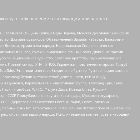
аконную силу решение о ликвидации или запрете
ья, Славянская Община Капища Веды Перуна, Мужская Духовная Семинария
щество, Джамаат мувахидов, Объединенный Вилайат Кабарды, Балкарии и
ден Дьявола, Армия воли народа, Национальная Социалистическая
роверов-Инглингов, Русский общенациональный союз, Движение против
усское национальное единство, Северное Братство, Клуб Болельщиков
а, Правый сектор, УНА - УНСО, Украинская повстанческая армия, Тризуб
 TulaSkins, Этнополитическое объединение Русские, Русское национальное
О противодействии экстремистской деятельности, РЕВТАТПОД,
ы и Единения, Каракольская инициативная группа, Автоград Крю, Союз
 Нация и свобода, W.H.С., Фалунь Дафа, Иртыш Ultras, Русский
ан СССР Прикубанского округа г. Краснодара, Мужское государство,
СССР, Держава Союз Советских Светлых Родов, Совет Советских
в, Черный Комитет, Татарстанское Региональное Всетатарское общественное
гресс ойрат-калмыцкого народа, Исполнительный комитет совета народных