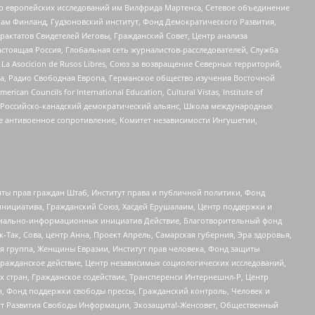
нтр европейских исследований им Вилфрида Мартенса, Сетевое объединение
Чам Финланд, Гудзоновский институт, Фонд Демократического Развития,
актатов Свидетелей Иеговы, Гражданский Совет, Центр анализа
астоящая Россия, Глобальная сеть журналистов-расследователей, Служба
a Asocicion de Rusos Libres, Союз за возвращение Северных территорий,
еста, Радио Свободная Европа, Германское общество изучения Восточной
ouncils for International Education, Cultural Vistas, Institute of
, Российско-канадский демократический альянс, Школа международных
е антивоенное сопротивление, Комитет независимости Ингушетии,
ты прав граждан Штаб, Институт права и публичной политики, Фонд
инициатива, Гражданский Союз, Хасдей Ерушалаим, Центр поддержки и
социально-информационных инициатив Действие, Благотворительный фонд
Так, Сова, центр Анна, Проект Апрель, Самарская губерния, Эра здоровья,
я группа, Женщины Евразии, Институт прав человека, Фонд защиты
Гражданское действие, Центр независимых социологических исследований,
стран, Гражданское содействие, Трансперенси Интернешнл-Р, Центр
н, Фонд поддержки свободы прессы, Гражданский контроль, Человек и
тут Развития Свободы Информации, Экозащита!-Женсовет, Общественный