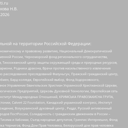
ti.ru
хова Н.В.
2026
льной на территории Российской Федерации:
кономическому и правовому развитию, Национальный Демократический
менной России, Черноморский фонд регионального сотрудничества,
, Тихоокеанский центр защиты окружающей среды и природных ресурсов,
 Хармони, Родники дракона, Врачи против насильственного извлечения
по расследованию преследований Фалуньгун, Пражский гражданский центр,
бмен, Бард колледж, Европейский выбор, Фонд Ходорковского,
ное Управление Евангельских Христиан Украинской Христианской Церкви,
огических Предприятий, Церковь Духовной Технологии, Европейская сеть
ий Институт Международных Отношений, КРИМСЬКА ПРАВОЗАХИСНА ГРУПА,
стонии, Calvert 22 Foundation, Канадский украинский конгресс, Институт
ждение, Всеукраинский духовный центр , Риддл, Русский антивоенный
ародов ПостРоссии, Солидарность с гражданским движением в России –
в Тисима и Хабомаи, Съезд народных депутатов, Гринпис Интернешнл, Фонд
ека Чернигов, Фонд Дом Прав Человека, Белорусский дом прав человека