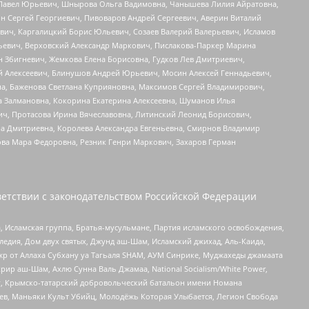
й Павел Юрьевич, Шнырова Ольга Вадимовна, Чанышева Лилия Айратовна,
ин Сергей Георгиевич, Пивоваров Андрей Сергеевич, Аверин Виталий
вич, Каргалицкий Борис Юльевич, Созаев Валерий Валерьевич, Исламов
льевич, Верховский Александр Маркович, Пислакова-Паркер Марина
н Збигневич, Жемкова Елена Борисовна, Гудков Лев Дмитриевич,
й Алексеевич, Блинушов Андрей Юрьевич, Мосин Алексей Геннадьевич,
а, Баженова Светлана Куприяновна, Максимов Сергей Владимирович,
а Залмановна, Кокорина Екатерина Алексеевна, Шуманов Илья
ч, Протасова Ирина Вячеславовна, Литинский Леонид Борисович,
а Дмитриевна, Королева Александра Евгеньевна, Смирнов Владимир
ова Мара Федоровна, Резник Генри Маркович, Захаров Герман
етствии с законодательством Российской Федерации
 Исламская группа, Братья-мусульмане, Партия исламского освобождения,
едия, Дом двух святых, Джунд аш-Шам, Исламский джихад, Аль-Каида,
жр от Аллаха Субхану уа Тагьаля SHAM, АУМ Синрике, Муджахеды джамаата
рир аш-Шам, Ахлю Сунна Валь Джамаа, National Socialism/White Power,
рг, Крымско-татарский добровольческий батальон имени Номана
оев, Маньяки Культ Убийц, Молодёжь Которая Улыбается, Легион Свобода