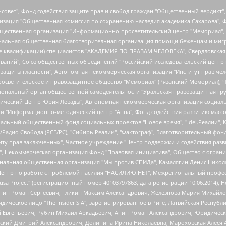
мная некоммерческая организация "Центр по работе с проблемой насилия "НАСИЛИЮ.НЕТ", Межрегиональный профессиональный союз работников здравоохранения "Альянс врачей", Юридическое лицо, зарегистрированное в Латвийской Республике, SIA "Medusa Project" (регистрационный номер 40103797863, дата регистрации 10.06.2014), Некоммерческая организация "Фонд по борьбе с коррупцией", Автономная некоммерческая организация "Институт права и публичной политики", Баданин Роман Сергеевич, Гликин Максим Александрович, Железнова Мария Михайловна, Лукьянова Юлия Сергеевна, Маетная Елизавета Витальевна, Маняхин Петр Борисович, Чуракова Ольга Владимировна, Ярош Юлия Петровна, Юридическое лицо "The Insider SIA", зарегистрированное в Риге, Латвийская Республика (дата регистрации 26.06.2015), являющееся администратором доменного имени интернет-издания "The Insider SIA", https://theins.ru, Постернак Алексей Евгеньевич, Рубин Михаил Аркадьевич, Анин Роман Александрович, Юридическое лицо Istories fonds, зарегистрированное в Латвийской Республике (регистрационный номер 50008295751, дата регистрации 24.02.2020), Великовский Дмитрий Александрович, Долинина Ирина Николаевна, Мароховская Алеся Алексеевна, Шлейнов Роман Юрьевич, Шмагун Олеся Валентиновна, Общество с ограниченной ответственностью "Альтаир 2021", Общество с ограниченной ответственностью "Вега 2021", Общество с ограниченной ответственностью "Главный редактор 2021", Общество с ограниченной ответственностью "Ромашки монолит", Важенков Артем Валерьевич, Ивановская областная общественная организация "Центр гендерных исследований", Гурман Юрий Альбертович, Медиапроект "ОВД-Инфо", Егоров Владимир Владимирович, Жилинский Владимир Александрович, Общество с ограниченной ответственностью "ЗП", Иванова София Юрьевна, Карезина Инна Павловна, Кильтау Екатерина Викторовна, Петров Алексей Викторович, Пискунов Сергей Евгеньевич, Смирнов Сергей Сергеевич, Тихонов Михаил Сергеевич, Общество с ограниченной ответственностью "ЖУРНАЛИСТ-ИНОСТРАННЫЙ АГЕНТ", Арапова Галина Юрьевна, Вольтская Татьяна Анатольевна, Американская компания "Mason G.E.S. Anonymous Foundation" (США), являющаяся владельцем интернет-издания https://mnews.world/, Компания "Stichting Bellingcat", зарегистрированная в Нидерландах (дата регистрации 11.07.2018), Захаров Андрей Вячеславович, Клепиковская Екатерина Дмитриевна, Общество с ограниченной ответственностью "МЕМО", Перл Роман Александрович, Симонов Евгений Алексеевич, Соловьева Елена Анатольевна, Сотников Даниил Владимирович, Сурначева Елизавета Дмитриевна, Автономная некоммерческая организация по защите прав человека и информированию населения "Якутия – Наше Мнение", Общество с ограниченной ответственностью "Москоу диджитал медиа", с 26.01.2023 Общество с ограниченной ответственностью "Чайка Белые сады", Ветошкина Валерия Валерьевна, Заговора Максим Александрович, Межрегиональное общественное движение "Российская ЛГБТ - сеть", Оленичев Максим Владимирович, Павлов Иван Юрьевич, Скворцова Елена Сергеевна, Общество с ограниченной ответственностью "Как бы инагент", Кочетков Игорь Викторович, Общество с ограниченной ответственностью "Честные выборы", Еланчик Олег Александрович, Общество с ограниченной ответственностью "Нобелевский призыв", Гималова Регина Эмилевна, Григорьев Андрей Валерьевич, Григорьева Алина Александровна, Ассоциация по содействию защите прав призывников, альтернативнослужащих и военнослужащих "Правозащитная группа "Гражданин.Армия.Право", Хисамова Регина Фаритовна, Автономная некоммерческая организация по реализации социально-правовых программ "Лилит", Дальн