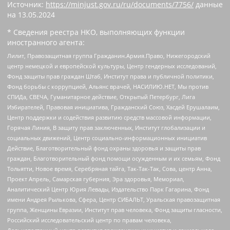
Источник:
https://minjust.gov.ru/ru/documents/7756/
данные
на
13.05.2024
* Сведения реестра НКО, выполняющих функции
иностранного агента:
Лилит, Правозащитная группа Гражданин.Армия.Право, Нижегородский
центр немецкой и европейской культуры, Центр гендерных исследований,
Фонд защиты прав граждан Штаб, Институт права и публичной политики,
Фонд борьбы с коррупцией, Альянс врачей, НАСИЛИЮ.НЕТ, Мы против
СПИДа, СВЕЧА, Гуманитарное действие, Открытый Петербург, Лига
Избирателей, Правовая инициатива, Гражданский Союз, Хасдей Ерушалаим,
Центр поддержки и содействия развитию средств массовой информации,
Горячая Линия, В защиту прав заключенных, Институт глобализации и
социальных движений, Центр социально-информационных инициатив
Действие, Благотворительный фонд охраны здоровья и защиты прав
граждан, Благотворительный фонд помощи осужденным и их семьям, Фонд
Тольятти, Новое время, Серебряная тайга, Так-Так-Так, Сова, центр Анна,
Проект Апрель, Самарская губерния, Эра здоровья, Мемориал,
Аналитический Центр Юрия Левады, Издательство Парк Гагарина, Фонд
имени Андрея Рылькова, Сфера, Центр СИБАЛЬТ, Уральская правозащитная
группа, Женщины Евразии, Институт прав человека, Фонд защиты гласности,
Российский исследовательский центр по правам человека,