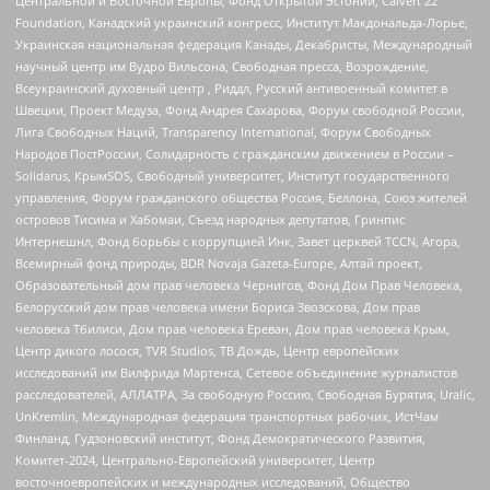
Центральной и Восточной Европы, Фонд Открытой Эстонии, Calvert 22
Foundation, Канадский украинский конгресс, Институт Макдональда-Лорье,
Украинская национальная федерация Канады, Декабристы, Международный
научный центр им Вудро Вильсона, Свободная пресса, Возрождение,
Всеукраинский духовный центр , Риддл, Русский антивоенный комитет в
Швеции, Проект Медуза, Фонд Андрея Сахарова, Форум свободной России,
Лига Свободных Наций, Transparеncy International, Форум Свободных
Народов ПостРоссии, Солидарность с гражданским движением в России –
Solidarus, КрымSOS, Свободный университет, Институт государственного
управления, Форум гражданского общества Россия, Беллона, Союз жителей
островов Тисима и Хабомаи, Съезд народных депутатов, Гринпис
Интернешнл, Фонд борьбы с коррупцией Инк, Завет церквей TCCN, Агора,
Всемирный фонд природы, BDR Novaja Gazeta-Europe, Алтай проект,
Образовательный дом прав человека Чернигов, Фонд Дом Прав Человека,
Белорусский дом прав человека имени Бориса Звозскова, Дом прав
человека Тбилиси, Дом прав человека Ереван, Дом прав человека Крым,
Центр дикого лосося, TVR Studios, ТВ Дождь, Центр европейских
исследований им Вилфрида Мартенса, Сетевое объединение журналистов
расследователей, АЛЛАТРА, За свободную Россию, Свободная Бурятия, Uralic,
UnKremlin, Международная федерация транспортных рабочих, ИстЧам
Финланд, Гудзоновский институт, Фонд Демократического Развития,
Комитет-2024, Центрально-Европейский университет, Центр
восточноевропейских и международных исследований, Общество