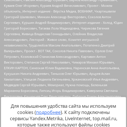
Для повышения удобства сайта мы используем
cookies (
подробнее
). К сайту подключены
сервисы Yandex.Metrika, LiveInternet, top.mail.ru,
Источник:
https://minjust.gov.ru/uploaded/files/reestr-
которые также используют файлы cookies
inostrannyih-agentov-22-03-2024.pdf
данные на
22.03.2024