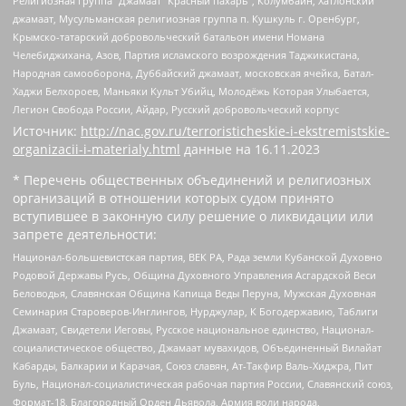
Религиозная группа “Джамаат “Красный пахарь”, Колумбайн, Хатлонский
джамаат, Мусульманская религиозная группа п. Кушкуль г. Оренбург,
Крымско-татарский добровольческий батальон имени Номана
Челебиджихана, Азов, Партия исламского возрождения Таджикистана,
Народная самооборона, Дуббайский джамаат, московская ячейка, Батал-
Хаджи Белхороев, Маньяки Культ Убийц, Молодёжь Которая Улыбается,
Легион Свобода России, Айдар, Русский добровольческий корпус
Источник:
http://nac.gov.ru/terroristicheskie-i-ekstremistskie-
organizacii-i-materialy.html
данные на
16.11.2023
* Перечень общественных объединений и религиозных
организаций в отношении которых судом принято
вступившее в законную силу решение о ликвидации или
запрете деятельности:
Национал-большевистская партия, ВЕК РА, Рада земли Кубанской Духовно
Родовой Державы Русь, Община Духовного Управления Асгардской Веси
Беловодья, Славянская Община Капища Веды Перуна, Мужская Духовная
Семинария Староверов-Инглингов, Нурджулар, К Богодержавию, Таблиги
Джамаат, Свидетели Иеговы, Русское национальное единство, Национал-
социалистическое общество, Джамаат мувахидов, Объединенный Вилайат
Кабарды, Балкарии и Карачая, Союз славян, Ат-Такфир Валь-Хиджра, Пит
Буль, Национал-социалистическая рабочая партия России, Славянский союз,
Формат-18, Благородный Орден Дьявола, Армия воли народа,