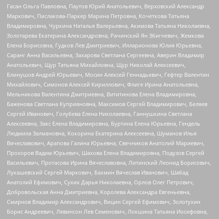
Гасан Ольга Павловна, Паутов Юрий Анатольевич, Верховский Александр
Маркович, Пислакова-Паркер Марина Петровна, Кочеткова Татьяна
Владимировна, Чуркина Наталья Валерьевна, Акимова Татьяна Николаевна,
Золотарева Екатерина Александровна, Рачинский Ян Збигневич, Жемкова
Елена Борисовна, Гудков Лев Дмитриевич, Илларионова Юлия Юрьевна,
Саранг Анна Васильевна, Захарова Светлана Сергеевна, Аверин Владимир
Анатольевич, Щур Татьяна Михайловна, Щур Николай Алексеевич,
Блинушов Андрей Юрьевич, Мосин Алексей Геннадьевич, Гефтер Валентин
Михайлович, Симонов Алексей Кириллович, Флиге Ирина Анатольевна,
Мельникова Валентина Дмитриевна, Вититинова Елена Владимировна,
Баженова Светлана Куприяновна, Максимов Сергей Владимирович, Беляев
Сергей Иванович, Голубева Елена Николаевна, Ганнушкина Светлана
Алексеевна, Закс Елена Владимировна, Буртина Елена Юрьевна, Гендель
Людмила Залмановна, Кокорина Екатерина Алексеевна, Шуманов Илья
Вячеславович, Арапова Галина Юрьевна, Свечников Анатолий Мариевич,
Прохоров Вадим Юрьевич, Шахова Елена Владимировна, Подузов Сергей
Васильевич, Протасова Ирина Вячеславовна, Литинский Леонид Борисович,
Лукашевский Сергей Маркович, Бахмин Вячеслав Иванович, Шабад
Анатолий Ефимович, Сухих Дарья Николаевна, Орлов Олег Петрович,
Добровольская Анна Дмитриевна, Королева Александра Евгеньевна,
Смирнов Владимир Александрович, Вицин Сергей Ефимович, Золотухин
Борис Андреевич, Левинсон Лев Семенович, Локшина Татьяна Иосифовна,