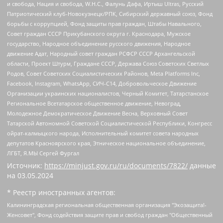
и свобода, Нация и свобода, W.H.С., Фалунь Дафа, Иртыш Ultras, Русский
Патриотический клуб-Новокузнецк/РПК, Сибирский державный союз, Фонд
борьбы с коррупцией, Фонд защиты прав граждан, Штабы Навального,
Совет граждан СССР Прикубанского округа г. Краснодара, Мужское
государство, Народное объединение русского движения, Народное
движение Адат, Народный совет граждан РСФСР СССР Архангельской
области, Проект Штурм, Граждане СССР, Держава Союз Советских Светлых
Родов, Совет Советских Социалистических Районов, Meta Platforms Inc,
Facebook, Instagram, WhatsApp, СИЧ-С14, Добровольческое Движение
Организации украинских националистов, Черный Комитет, Татарстанское
Региональное Всетатарское общественное движение, Невоград,
Молодежное Демократическое Движение Весна, Верховный Совет
Татарской Автономной Советской Социалистической Республики, Конгресс
ойрат-калмыцкого народа, Исполнительный комитет совета народных
депутатов Красноярского края, Этническое национальное объединение,
ЛГБТ, Я.МЫ Сергей Фургал
Источник:
https://minjust.gov.ru/ru/documents/7822/
данные
на
03.05.2024
* Реестр иностранных агентов:
Калининградская региональная общественная организация "Экозащита!-Женсовет", Фонд содействия защите прав и свобод граждан "Общественный вердикт", Фонд "Институт Развития Свободы Информации", Частное учреждение "Информационное агентство МЕМО. РУ", Региональная общественная организация "Общественная комиссия по сохранению наследия академика Сахарова", Фонд поддержки свободы прессы, Санкт-Петербургская общественная правозащитная организация "Гражданский контроль", Межрегиональная общественная организация "Информационно-просветительский центр "Мемориал", Региональный Фонд "Центр Защиты Прав Средств Массовой Информации", с 05.12.2023 Фонд "Центр Защиты Прав Средств массовой информации", Региональная общественная благотворительная организация помощи беженцам и мигрантам "Гражданское содействие", Негосударственное образовательное учреждение дополнительного профессионального образования (повышение квалификации) специалистов "АКАДЕМИЯ ПО ПРАВАМ ЧЕЛОВЕКА", Свердловская региональная общественная организация "Сутяжник", Автономная некоммерческая организация "Центр независимых социологических исследований", Союз общественных объединений "Российский исследовательский центр по правам человека", Региональное общественное учреждение научно-информационный центр "МЕМОРИАЛ", Некоммерческая организация "Фонд защиты гласности", Автономная некоммерческая организация "Институт прав человека", Городская общественная организация "Екатеринбургское общество "МЕМОРИАЛ", Городская общественная организация "Рязанское историко-просветительское и правозащитное общество "Мемориал" (Рязанский Мемориал), Челябинский региональный орган общественной самодеятельности – женское общественное объединение "Женщины Евразии", Челябинский региональный орган общественной самодеятельности "Уральская правозащитная группа", Фонд содействия защите здоровья и социальной справедливости имени Андрея Рылькова, Автономная Некоммерческая Организация "Аналитический Центр Юрия Левады", Автономная некоммерческая организация социальной поддержки населения "Проект Апрель", Региональная общественная организация помощи женщинам и детям, находящимся в кризисной ситуации "Информационно-методический центр "Анна", Фонд содействия развитию массовых коммуникаций и правовому просвещению "Так-так-Так", Фонд содействия устойчивому развитию "Серебряная тайга", Свердловский региональный общественный фонд социальных проектов "Новое время", "Idel.Реалии", Кавказ.Реалии, Крым.Реалии, Телеканал Настоящее Время, Татаро-башкирская служба Радио Свобода (Azatliq Radiosi), Радио Свободная Европа/Радио Свобода (PCE/PC), "Сибирь.Реалии", "Фактограф", Благотворительный фонд помощи осужденным и их семьям, Автономная некоммерческая организация "Институт глобализации и социальных движений", Фонд "В защиту прав заключенных", Частное учреждение "Центр поддержки и содействия развитию средств массовой информации", Пензенский региональный общественный благотворительный фонд "Гражданский союз", "Север.Реалии", Некоммерческая организация Фонд "Правовая инициатива", Общество с ограниченной ответственностью "Радио Свободная Европа/Радио Свобода", Чешское информационное агентство "MEDIUM-ORIENT", Красноярская региональная общественная организация "Мы против СПИДа", Камалягин Денис Николаевич, Маркелов Сергей Евгеньевич, Пономарев Лев Александрович, Савицкая Людмила Алексеевна, Автономная некоммерческая организация "Центр по работе с проблемой насилия "НАСИЛИЮ.НЕТ", Межрегиональный профессиональный союз работников здравоохранения "Альянс врачей", Юридическое лицо, зарегистрированное в Латвийской Республике, SIA "Medusa Project" (регистрационный номер 40103797863, дата регистрации 10.06.2014), Некоммерческая организация "Фонд по борьбе с коррупцией", Автономная некоммерческая организация "Институт права и публичной политики", Баданин Роман Сергеевич, Гликин Максим Александрович, Железнова Мария Михайловна, Лукьянова Юлия Сергеевна, Маетная Елизавета Витальевна, Маняхин Петр Борисович, Чуракова Ольга Владимировна, Ярош Юлия Петровна, Юридическое лицо "The Insider SIA", зарегистрированное в Риге, Латвийская Республика (дата регистрации 26.06.2015), являющееся администратором доменного имени интернет-издания "The Insider SIA", https://theins.ru, Постернак Алексей Евгеньевич, Рубин Михаил Аркадьевич, Анин Роман Александрович, Юридическое лицо Istories fonds, зарегистрированное в Латвийской Республике (регистрационный номер 50008295751, дата регистрации 24.02.2020), Великовский Дмитрий Александрович, Долинина Ирина Николаевна, Мароховская Алеся Алексеевна, Шлейнов Роман Юрьевич, Шмагун Олеся Валентиновна, Общество с ограниченной ответственностью "Альтаир 2021", Общество с ограниченной ответственностью "Вега 2021", Общество с ограниченной ответственностью "Главный редактор 2021", Общество с ограниченной ответственностью "Ромашки монолит", Важенков Артем Валерьевич, Ивановская областная общественная организация "Центр гендерных исследований", Гурман Юрий Альбертович, Медиапроект "ОВД-Инфо", Егоров Владимир Владимирович, Жилинский Владимир Александрович, Общество с ограниченной ответственностью "ЗП", Иванова София Юрьевна, Карезина Инна Павловна, Кильтау Екатерина Викторовна, Петров Алексей Викторович, Пискунов Сергей Евгеньевич, Смирнов Сергей Сергеевич, Тихонов Михаил Сергеевич, Общество с ограниченной ответственностью "ЖУРНАЛИСТ-ИНОСТРАННЫЙ АГЕНТ", Арапова Галина Юрьевна, Вольтская Татьяна Анатольевна, Американская компания "Mason G.E.S. Anonymous Foundation" (США), являющаяся владельцем интернет-издания https://mnews.world/, Компания "Stichting Bellingcat", зарегистрированная в Нидерландах (дата регистрации 11.07.2018), Захаров Андрей Вячеславович, Клепиковская Екатерина Дмитриевна, Общество с ограниченной ответственностью "МЕМО", Перл Роман Александрович, Симонов Евгений Алексеевич, Соловьева Елена Анатольевна, Сотников Даниил Владимирович, Сурначева Елизавета Дмитриевна, Автономная некоммерческая организация по защите прав человека и информированию населения "Якутия – Наше Мнение", Общество с ограниченной ответственностью "Москоу диджитал медиа", с 26.01.2023 Общество с ограниченной ответственностью "Чайка Белые сады", Ветошкина Валерия Валерьевна, Заговора Максим Александрович, Межрегиональное общественное движение "Российская ЛГБТ - сеть", Оленичев Максим Владимирович, Павлов Иван Юрьевич, Скворцова Елена Сергеевна, Общество с ограниченной ответственностью "Как бы инагент", Кочетков Игорь Викторович, Общество с ограниченной ответственностью "Честные выборы", Еланчик Олег Александрович, Общество с ограниченной ответственностью "Нобелевский призыв", Гималова Регина Эмилевна, Григорьев Андрей Валерьевич, Григорьева Алина Александровна, Ассоциация по содействию защите прав призывников, альтернативнослужащих и военнослужащих "Правозащитная группа "Гражданин.Армия.Право", Хисамова Регина Фаритовна, Автономная некоммерческая организация по реализации социально-правовых программ "Лилит", Дальневосточное общественное движение "Маяк", Санкт-Петербургская ЛГБТ-инициативная группа "Выход", Инициативная группа ЛГБТ+ "Реверс", Алексеев Андрей Викторович, Бекбулатова Таисия Львовна, Беляев Иван Михайлович, Владыкина Елена Сергеевна, Гельман Марат Александрович, Никульшина Вероника Юрьевна, Толоконникова Надежда Андреевна, Шендерович Виктор Анатольевич, Общество с ограниченной ответственностью "Данное сообщение", Общество с ограниченной ответственностью Издательский дом "Новая глава", Айнбиндер Александра Александровна, Московский комьюнити-центр для ЛГБТ+инициатив, Благотворительный фонд развития филантропии, Deutsche Welle (Германия, Kurt-Schumacher-Strasse 3, 53113 Bonn), Борзунова Мария Михайловна, Воробьев Виктор Викторович, Голубева Анна Львовна, Константинова Алла Михайловна, Малкова Ирина Владимировна, Мурадов Мурад Абдулгалимович, Осетинская Елизавета Николаевна, Понасенков Евгений Николаевич, Ганапольский Матвей Юрьевич, Киселев Евгений Алексеевич, Борухович Ирина Григорьевна, Дремин Иван Тимофеевич, Дубровский Дмитрий Викторович, Красноярская региональная общественная организация поддержки и развития альтернативных образовательных технологий и межкультурных коммуникаций "ИНТЕРРА", Маяковская Екатерина Алексеевна, Фейгин Марк Захарович, Филимонов Андрей Викторович, Дзугкоева Регина Николаевна, Доброхотов Роман Александрович, Дудь Юрий Александрович, Елкин Сергей Владимирович, Кругликов Кирилл Игоревич, Сабунаева Мария Леонидовна, Семенов Алексей Владимирович, Шаинян Карен Багратович, Шульман Екатерина Михайловна, Асафьев Артур Валерьевич, Вахштайн Виктор Семенович, Венедиктов Алексей Алексеевич, Лушникова Екатерина Евгеньевна, Волков Леонид Михайлович, Невзоров Александр Глебович, Пархоменко Сергей Борисович, Сироткин Ярослав Николаевич, Кара-Мурза Владимир Владимирович, Баранова Наталья Владимировна, Гозман Леонид Яковлевич, Кагарлицкий Борис Юльевич, Климарев Михаил Валерьевич, Милов Владимир Станиславович, Автономная некоммерческая организация Краснодарский центр современного искусства "Типография", Моргенштерн Алишер Тагирович, Соболь Любовь Эдуардовна, Общество с ограниченной ответственностью "ЛИЗА НОРМ", Каспаров Гарри Кимович, Ходорковский Михаил Борисович, Общество с ограниченной ответственностью "Апрельские тезисы", Данилович Ирина Брониславовна, Кашин Олег Владимирович, Петров Николай Владимирович, Пивоваров Алексей Владимирович, Соколов Михаил Владимирович, Цветкова Юлия Владимировна, Чичваркин Евгений Александрович, Комитет против пыток/Команда против пыток, Общество с ограниченной ответственностью "Первый научный", Общество с ограниченной ответственностью "Вертолет и ко", Белоцерковская Вероника Борисовна, Кац Максим Евгеньевич, Лазарева Татьяна Юрьевна, Шаведдинов Руслан Табризович, Яшин Илья Валерьевич, Общество с ограниченной ответственностью "Иноагент ААВ", Алешковский Дмитрий Петрович, Альбац Евгения Марковна, Быков Дмитрий Львович, Галямина Юлия Евгеньевна, Лойко Сергей Леонидович, Мартынов Кирилл Константинович, Медведев Сергей Александрович, Крашенинников Федор Геннадиевич, Гордеева Катерина Вл