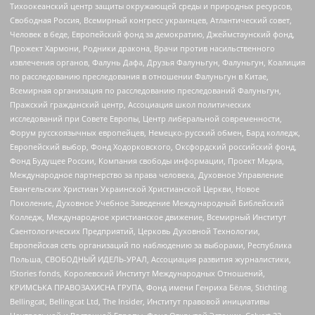
Тихоокеанский центр защиты окружающей среды и природных ресурсов,
Свободная Россия, Всемирный конгресс украинцев, Атлантический совет,
Человек в беде, Европейский фонд за демократию, Джеймстаунский фонд,
Прожект Хармони, Родники дракона, Врачи против насильственного
извлечения органов, Фалунь Дафа, Друзья Фалуньгун, Фалуньгун, Коалиция
по расследованию преследования в отношении Фалуньгун в Китае,
Всемирная организация по расследованию преследований Фалуньгун,
Пражский гражданский центр, Ассоциация школ политических
исследований при Совете Европы, Центр либеральной современности,
Форум русскоязычных европейцев, Немецко-русский обмен, Бард колледж,
Европейский выбор, Фонд Ходорковского, Оксфордский российский фонд,
Фонд Будущее России, Компания свободы информации, Проект Медиа,
Международное партнерство за права человека, Духовное Управление
Евангельских Христиан Украинской Христианской Церкви, Новое
Поколение, Духовное Учебное Заведение Международный Библейский
Колледж, Международное христианское движение, Всемирный Институт
Саентологических Предприятий, Церковь Духовной Технологии,
Европейская сеть организаций по наблюдению за выборами, Республика
Польша, СВОБОДНЫЙ ИДЕЛЬ-УРАЛ, Ассоциация развития журналистики,
IStories fonds, Королевский Институт Международных Отношений,
КРИМСЬКА ПРАВОЗАХИСНА ГРУПА, Фонд имени Генриха Бёлля, Stichting
Bellingcat, Bellingcat Ltd, The Insider, Институт правовой инициативы