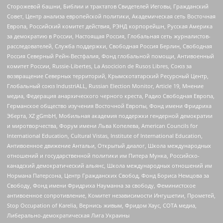
Сторожевой башни, Библии и трактатов Свидетелей Иеговы, Гражданский
Совет, Центр анализа европейской политики, Академическая сеть Восточная
Европа, Российский комитет действия, РЭНД корпорейшн, Русская Америка
за демократию в России, Настоящая Россия, Глобальная сеть журналистов-
расследователей, Служба поддержки, Свободная Россия Берлин, Свободная
Россия Северный Рейн-Вестфалия, Фонд глобальной помощи, Антивоенный
комитет России, Russie-Libertes, La Asocicion de Rusos Libres, Союз за
возвращение Северных территорий, Крымскотатарский Ресурсный Центр,
Глобальный союз IndustriALL, Russian Election Monitor, Article 19, Мнение
медиа, Федерация анархического черного креста, Радио Свободная Европа,
Германское общество изучения Восточной Европы, Фонд имени Фридриха
Эберта, XZ gGmbH, Мобильная академия поддержки гендерной демократии
и миротворчества, Форум имени Льва Копелева, American Councils for
International Education, Cultural Vistas, Institute of International Education,
Антивоенное движение Антальи, Открытый диалог, Школа международных
отношений и государственной политики им Питера Мунка, Российско-
канадский демократический альянс, Школа международных отношений им
Нормана Патерсона, Центр Гражданских Свобод, Фонд Бориса Немцова за
Свободу, Фонд имени Фридриха Науманна за свободу, Феминистское
антивоенное сопротивление, Комитет независимости Ингушетии, Прометей,
Stop Occupation of Karelia, Вернись живым, Фридом Хаус, СОТА медиа,
Либерально-демократическая Лига Украины