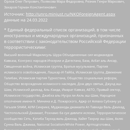
Орлов Олег Петрович, Полякова Мара Федоровна, Резник Генри Маркович,
Захаров Герман Константинович
Источник:
http://unro.minjust.ru/NKOForeignAgent.aspx
данные на
24.03.2022
* Единый федеральный список организаций, в том числе
иностранных и международных организаций, признанных
в соответствии с законодательством Российской Федерации
террористическими:
Высший военный Маджлисуль Шура Объединенных сил моджахедов
Кавказа, Конгресс народов Ичкерии и Дагестана, База, Асбат аль-Ансар,
Священная война, Исламская группа, Братья-мусульмане, Партия
исламского освобождения, Лашкар-И-Тайба, Исламская группа, Движение
Талибан, Исламская партия Туркестана, Общество социальных реформ,
Общество возрождения исламского наследия, Дом двух святых, Джунд аш-
Шам, Исламский джихад, Аль-Каида, Имарат Кавказ, АБТО, Правый сектор,
Исламское государство, Джабха аль-Нусра ли-Ахль аш-Шам, Народное
ополчение имени К. Минина и Д. Пожарского, Аджр от Аллаха Субхану уа
Тагьаля SHAM, АУМ Синрике, Муджахеды джамаата Ат-Тавхида Валь-Джихад,
Чистопольский Джамаат, Рохнамо ба суи давлати исломи, Террористическое
сообщество Сеть, Катиба Таухид валь-Джихад, Хайят Тахрир аш-Шам, Ахлю
Сунна Валь Джамаа, National Socialism/White Power, Артподготовка,