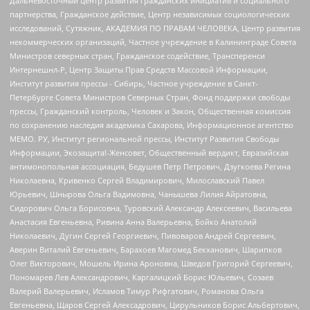
Дальневосточный центр развития гражданских инициатив и социального
партнерства, Гражданское действие, Центр независимых социологических
исследований, Сутяжник, АКАДЕМИЯ ПО ПРАВАМ ЧЕЛОВЕКА, Центр развития
некоммерческих организаций, Частное учреждение в Калининграде Совета
Министров северных стран, Гражданское содействие, Трансперенси
Интернешнл-Р, Центр Защиты Прав Средств Массовой Информации,
Институт развития прессы - Сибирь, Частное учреждение в Санкт-
Петербурге Совета Министров Северных Стран, Фонд поддержки свободы
прессы, Гражданский контроль, Человек и Закон, Общественная комиссия
по сохранению наследия академика Сахарова, Информационное агентство
МЕМО. РУ, Институт региональной прессы, Институт Развития Свободы
Информации, Экозащита!-Женсовет, Общественный вердикт, Евразийская
антимонопольная ассоциация, Бедушев Петр Петрович, Дзугкоева Регина
Николаевна, Кривенко Сергей Владимирович, Милославский Павел
Юрьевич, Шнырова Ольга Вадимовна, Чанышева Лилия Айратовна,
Сидорович Ольга Борисовна, Туровский Александр Алексеевич, Васильева
Анастасия Евгеньевна, Ривина Анна Валерьевна, Бойко Анатолий
Николаевич, Дугин Сергей Георгиевич, Пивоваров Андрей Сергеевич,
Аверин Виталий Евгеньевич, Барахоев Магомед Бекханович, Шарипков
Олег Викторович, Мошель Ирина Ароновна, Шведов Григорий Сергеевич,
Пономарев Лев Александрович, Каргалицкий Борис Юльевич, Созаев
Валерий Валерьевич, Исламов Тимур Рифгатович, Романова Ольга
Евгеньевна, Щаров Сергей Алексадрович, Цирульников Борис Альбертович,