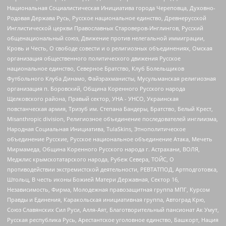
Национальная Социалистическая Инициатива города Череповца, Духовно-
Родовая Держава Русь, Русское национальное единство, Древнерусской
Инглистической церкви Православных Староверов-Инглингов, Русский
общенациональный союз, Движение против нелегальной иммиграции,
Кровь и Честь, О свободе совести и о религиозных объединениях, Омская
организация общественного политического движения Русское
национальное единство, Северное Братство, Клуб Болельщиков
Футбольного Клуба Динамо, Файзрахманисты, Мусульманская религиозная
организация п. Боровский, Община Коренного Русского народа
Щелковского района, Правый сектор, УНА - УНСО, Украинская
повстанческая армия, Тризуб им. Степана Бандеры, Братство, Белый Крест,
Misanthropic division, Религиозное объединение последователей инглиизма,
Народная Социальная Инициатива, TulaSkins, Этнополитическое
объединение Русские, Русское национальное объединение Атака, Мечеть
Мирмамеда, Община Коренного Русского народа г. Астрахани, ВОЛЯ,
Меджлис крымскотатарского народа, Рубеж Севера, ТОЙС, О
противодействии экстремистской деятельности, РЕВТАТПОД, Артподготовка,
Штольц, В честь иконы Божией Матери Державная, Сектор 16,
Независимость, Фирма, Молодежная правозащитная группа МПГ, Курсом
Правды и Единения, Каракольская инициативная группа, Автоград Крю,
Союз Славянских Сил Руси, Алля-Аят, Благотворительный пансионат Ак Умут,
Русская республика Русь, Арестантское уголовное единство, Башкорт, Нация