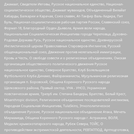
Джамаат, Свидетели Иеговы, Русское национальное единство, Национал-
социалистическое общество, Джамаат мувахидов, Объединенный Вилайат
Кабарды, Балкарии и Карачая, Союз славян, Ат-Такфир Валь-Хиджра, Пит
Буль, Национал-социалистическая рабочая партия России, Славянский союз,
Формат-18, Благородный Орден Дьявола, Армия воли народа,
Национальная Социалистическая Инициатива города Череповца, Духовно-
Родовая Держава Русь, Русское национальное единство, Древнерусской
Инглистической церкви Православных Староверов-Инглингов, Русский
общенациональный союз, Движение против нелегальной иммиграции,
Кровь и Честь, О свободе совести и о религиозных объединениях, Омская
организация общественного политического движения Русское
национальное единство, Северное Братство, Клуб Болельщиков
Футбольного Клуба Динамо, Файзрахманисты, Мусульманская религиозная
организация п. Боровский, Община Коренного Русского народа
Щелковского района, Правый сектор, УНА - УНСО, Украинская
повстанческая армия, Тризуб им. Степана Бандеры, Братство, Белый Крест,
Misanthropic division, Религиозное объединение последователей инглиизма,
Народная Социальная Инициатива, TulaSkins, Этнополитическое
объединение Русские, Русское национальное объединение Атака, Мечеть
Мирмамеда, Община Коренного Русского народа г. Астрахани, ВОЛЯ,
Меджлис крымскотатарского народа, Рубеж Севера, ТОЙС, О
противодействии экстремистской деятельности, РЕВТАТПОД, Артподготовка,