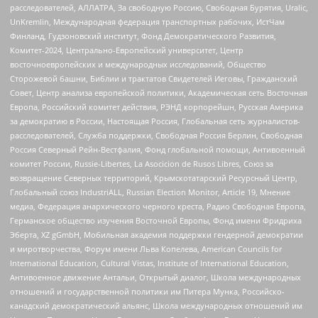
расследователей, АЛЛАТРА, За свободную Россию, Свободная Бурятия, Uralic,
UnKremlin, Международная федерация транспортных рабочих, ИстЧам
Финланд, Гудзоновский институт, Фонд Демократического Развития,
Комитет-2024, Центрально-Европейский университет, Центр
восточноевропейских и международных исследований, Общество
Сторожевой башни, Библии и трактатов Свидетелей Иеговы, Гражданский
Совет, Центр анализа европейской политики, Академическая сеть Восточная
Европа, Российский комитет действия, РЭНД корпорейшн, Русская Америка
за демократию в России, Настоящая Россия, Глобальная сеть журналистов-
расследователей, Служба поддержки, Свободная Россия Берлин, Свободная
Россия Северный Рейн-Вестфалия, Фонд глобальной помощи, Антивоенный
комитет России, Russie-Libertes, La Asocicion de Rusos Libres, Союз за
возвращение Северных территорий, Крымскотатарский Ресурсный Центр,
Глобальный союз IndustriALL, Russian Election Monitor, Article 19, Мнение
медиа, Федерация анархического черного креста, Радио Свободная Европа,
Германское общество изучения Восточной Европы, Фонд имени Фридриха
Эберта, XZ gGmbH, Мобильная академия поддержки гендерной демократии
и миротворчества, Форум имени Льва Копелева, American Councils for
International Education, Cultural Vistas, Institute of International Education,
Антивоенное движение Антальи, Открытый диалог, Школа международных
отношений и государственной политики им Питера Мунка, Российско-
канадский демократический альянс, Школа международных отношений им