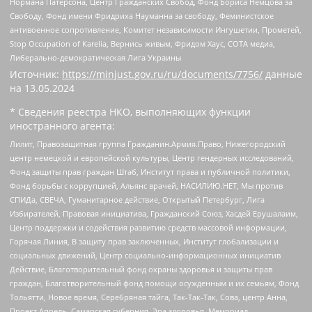
Нормана Патерсона, Центр Гражданских Свобод, Фонд Бориса Немцова за
Свободу, Фонд имени Фридриха Науманна за свободу, Феминистское
антивоенное сопротивление, Комитет независимости Ингушетии, Прометей,
Stop Occupation of Karelia, Вернись живым, Фридом Хаус, СОТА медиа,
Либерально-демократическая Лига Украины
Источник:
https://minjust.gov.ru/ru/documents/7756/
данные
на
13.05.2024
* Сведения реестра НКО, выполняющих функции
иностранного агента:
Лилит, Правозащитная группа Гражданин.Армия.Право, Нижегородский
центр немецкой и европейской культуры, Центр гендерных исследований,
Фонд защиты прав граждан Штаб, Институт права и публичной политики,
Фонд борьбы с коррупцией, Альянс врачей, НАСИЛИЮ.НЕТ, Мы против
СПИДа, СВЕЧА, Гуманитарное действие, Открытый Петербург, Лига
Избирателей, Правовая инициатива, Гражданский Союз, Хасдей Ерушалаим,
Центр поддержки и содействия развитию средств массовой информации,
Горячая Линия, В защиту прав заключенных, Институт глобализации и
социальных движений, Центр социально-информационных инициатив
Действие, Благотворительный фонд охраны здоровья и защиты прав
граждан, Благотворительный фонд помощи осужденным и их семьям, Фонд
Тольятти, Новое время, Серебряная тайга, Так-Так-Так, Сова, центр Анна,
Проект Апрель, Самарская губерния, Эра здоровья, Мемориал,