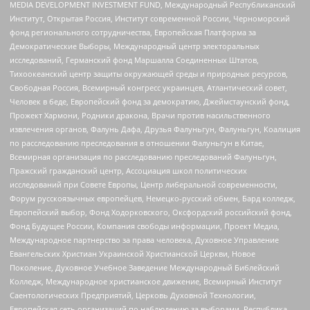
MEDIA DEVELOPMENT INVESTMENT FUND, Международный Республиканский
Институт, Открытая Россия, Институт современной России, Черноморский
фонд регионального сотрудничества, Европейская Платформа за
Демократические Выборы, Международный центр электоральных
исследований, Германский фонд Маршалла Соединенных Штатов,
Тихоокеанский центр защиты окружающей среды и природных ресурсов,
Свободная Россия, Всемирный конгресс украинцев, Атлантический совет,
Человек в беде, Европейский фонд за демократию, Джеймстаунский фонд,
Прожект Хармони, Родники дракона, Врачи против насильственного
извлечения органов, Фалунь Дафа, Друзья Фалуньгун, Фалуньгун, Коалиция
по расследованию преследования в отношении Фалуньгун в Китае,
Всемирная организация по расследованию преследований Фалуньгун,
Пражский гражданский центр, Ассоциация школ политических
исследований при Совете Европы, Центр либеральной современности,
Форум русскоязычных европейцев, Немецко-русский обмен, Бард колледж,
Европейский выбор, Фонд Ходорковского, Оксфордский российский фонд,
Фонд Будущее России, Компания свободы информации, Проект Медиа,
Международное партнерство за права человека, Духовное Управление
Евангельских Христиан Украинской Христианской Церкви, Новое
Поколение, Духовное Учебное Заведение Международный Библейский
Колледж, Международное христианское движение, Всемирный Институт
Саентологических Предприятий, Церковь Духовной Технологии,
Европейская сеть организаций по наблюдению за выборами, Республика