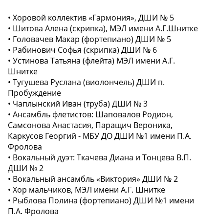
• Хоровой коллектив «Гармония», ДШИ № 5
• Шитова Алена (скрипка), МЭЛ имени А.Г.Шнитке
• Головачев Макар (фортепиано) ДШИ № 5
• Рабинович Софья (скрипка) ДШИ № 6
• Устинова Татьяна (флейта) МЭЛ имени А.Г.
Шнитке
• Тугушева Руслана (виолончель) ДШИ п.
Пробуждение
• Чаплынский Иван (труба) ДШИ № 3
• Ансамбль флетистов: Шаповалов Родион,
Самсонова Анастасия, Паращич Вероника,
Каркусов Георгий - МБУ ДО ДШИ №1 имени П.А.
Фролова
• Вокальный дуэт: Ткачева Диана и Тонцева В.П.
ДШИ № 2
• Вокальный ансамбль «Виктория» ДШИ № 2
• Хор мальчиков, МЭЛ имени А.Г. Шнитке
• Рыблова Полина (фортепиано) ДШИ №1 имени
П.А. Фролова