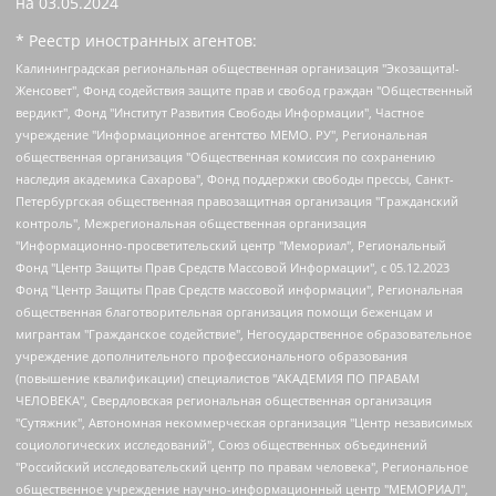
на
03.05.2024
* Реестр иностранных агентов:
Калининградская региональная общественная организация "Экозащита!-Женсовет", Фонд содействия защите прав и свобод граждан "Общественный вердикт", Фонд "Институт Развития Свободы Информации", Частное учреждение "Информационное агентство МЕМО. РУ", Региональная общественная организация "Общественная комиссия по сохранению наследия академика Сахарова", Фонд поддержки свободы прессы, Санкт-Петербургская общественная правозащитная организация "Гражданский контроль", Межрегиональная общественная организация "Информационно-просветительский центр "Мемориал", Региональный Фонд "Центр Защиты Прав Средств Массовой Информации", с 05.12.2023 Фонд "Центр Защиты Прав Средств массовой информации", Региональная общественная благотворительная организация помощи беженцам и мигрантам "Гражданское содействие", Негосударственное образовательное учреждение дополнительного профессионального образования (повышение квалификации) специалистов "АКАДЕМИЯ ПО ПРАВАМ ЧЕЛОВЕКА", Свердловская региональная общественная организация "Сутяжник", Автономная некоммерческая организация "Центр независимых социологических исследований", Союз общественных объединений "Российский исследовательский центр по правам человека", Региональное общественное учреждение научно-информационный центр "МЕМОРИАЛ", Некоммерческая организация "Фонд защиты гласности", Автономная некоммерческая организация "Институт прав человека", Городская общественная организация "Екатеринбургское общество "МЕМОРИАЛ", Городская общественная организация "Рязанское историко-просветительское и правозащитное общество "Мемориал" (Рязанский Мемориал), Челябинский региональный орган общественной самодеятельности – женское общественное объединение "Женщины Евразии", Челябинский региональный орган общественной самодеятельности "Уральская правозащитная группа", Фонд содействия защите здоровья и социальной справедливости имени Андрея Рылькова, Автономная Некоммерческая Организация "Аналитический Центр Юрия Левады", Автономная некоммерческая организация социальной поддержки населения "Проект Апрель", Региональная общественная организация помощи женщинам и детям, находящимся в кризисной ситуации "Информационно-методический центр "Анна", Фонд содействия развитию массовых коммуникаций и правовому просвещению "Так-так-Так", Фонд содействия устойчивому развитию "Серебряная тайга", Свердловский региональный общественный фонд социальных проектов "Новое время", "Idel.Реалии", Кавказ.Реалии, Крым.Реалии, Телеканал Настоящее Время, Татаро-башкирская служба Радио Свобода (Azatliq Radiosi), Радио Свободная Европа/Радио Свобода (PCE/PC), "Сибирь.Реалии", "Фактограф", Благотворительный фонд помощи осужденным и их семьям, Автономная некоммерческая организация "Институт глобализации и социальных движений", Фонд "В защиту прав заключенных", Частное учреждение "Центр поддержки и содействия развитию средств массовой информации", Пензенский региональный общественный благотворительный фонд "Гражданский союз", "Север.Реалии", Некоммерческая организация Фонд "Правовая инициатива", Общество с ограниченной ответственностью "Радио Свободная Европа/Радио Свобода", Чешское информационное агентство "MEDIUM-ORIENT", Красноярская региональная общественная организация "Мы против СПИДа", Камалягин Денис Николаевич, Маркелов Сергей Евгеньевич, Пономарев Лев Александрович, Савицкая Людмила Алексеевна, Автономная некоммерческая организация "Центр по работе с проблемой насилия "НАСИЛИЮ.НЕТ", Межрегиональный профессиональный союз работников здравоохранения "Альянс врачей", Юридическое лицо, зарегистрированное в Латвийской Республике, SIA "Medusa Project" (регистрационный номер 40103797863, дата регистрации 10.06.2014), Некоммерческая организация "Фонд по борьбе с коррупцией", Автономная некоммерческая организация "Институт права и публичной политики", Баданин Роман Сергеевич, Гликин Максим Александрович, Железнова Мария Михайловна, Лукьянова Юлия Сергеевна, Маетная Елизавета Витальевна, Маняхин Петр Борисович, Чуракова Ольга Владимировна, Ярош Юлия Петровна, Юридическое лицо "The Insider SIA", зарегистрированное в Риге, Латвийская Республика (дата регистрации 26.06.2015), являющееся администратором доменного имени интернет-издания "The Insider SIA", https://theins.ru, Постернак Алексей Евгеньевич, Рубин Михаил Аркадьевич, Анин Роман Александрович, Юридическое лицо Istories fonds, зарегистрированное в Латвийской Республике (регистрационный номер 50008295751, дата регистрации 24.02.2020), Великовский Дмитрий Александрович, Долинина Ирина Николаевна, Мароховская Алеся Алексеевна, Шлейнов Роман Юрьевич, Шмагун Олеся Валентиновна, Общество с ограниченной ответственностью "Альтаир 2021", Общество с ограниченной ответственностью "Вега 2021", Общество с ограниченной ответственностью "Главный редактор 2021", Общество с ограниченной ответственностью "Ромашки монолит", Важенков Артем Валерьевич, Ивановская областная общественная организация "Центр гендерных исследований", Гурман Юрий Альбертович, Медиапроект "ОВД-Инфо", Егоров Владимир Владимирович, Жилинский Владимир Александрович, Общество с ограниченной ответственностью "ЗП", Иванова София Юрьевна, Карезина Инна Павловна, Кильтау Екатерина Викторовна, Петров Алексей Викторович, Пискунов Сергей Евгеньевич, Смирнов Сергей Сергеевич, Тихонов Михаил Сергеевич, Общество с ограниченной ответственностью "ЖУРНАЛИСТ-ИНОСТРАННЫЙ АГЕНТ", Арапова Галина Юрьевна, Вольтская Татьяна Анатольевна, Американская компания "Mason G.E.S. Anonymous Foundation" (США), являющаяся владельцем интернет-издания https://mnews.world/, Компания "Stichting Bellingcat", зарегистрированная в Нидерландах (дата регистрации 11.07.2018), Захаров Андрей Вячеславович, Клепиковская Екатерина Дмитриевна, Общество с ограниченной ответственностью "МЕМО", Перл Роман Александрович, Симонов Евгений Алексеевич, Соловьева Елена Анатольевна, Сотников Даниил Владимирович, Сурначева Елизавета Дмитриевна, Автономная некоммерческая организация по защите прав человека и информированию населения "Якутия – Наше Мнение", Общество с ограниченной ответственностью "Москоу диджитал медиа", с 26.01.2023 Общество с ограниченной ответственностью "Чайка Белые сады", Ветошкина Валерия Валерьевна, Заговора Максим Александрович, Межрегиональное общественное движение "Российская ЛГБТ - сеть", Оленичев Максим Владимирович, Павлов Иван Юрьевич, Скворцова Елена Сергеевна, Общество с ограниченной ответственностью "Как бы инагент", Кочетков Игорь Викторович, Общество с ограниченной ответственностью "Честные выборы", Еланчик Олег Александрович, Общество с ограниченной ответственностью "Нобелевский призыв", Гималова Регина Эмилевна, Григорьев Андрей Валерьевич, Григорьева Алина Александровна, Ассоциация по содействию защите прав призывников, альтернативнослужащих и военнослужащих "Правозащитная группа "Гражданин.Армия.Право", Хисамова Регина Фаритовна, Автономная некоммерческая организация по реализации социально-правовых программ "Лилит", Дальневосточное общественное движение "Маяк", Санкт-Петербургская ЛГБТ-инициативная группа "Выход", Инициативная группа ЛГБТ+ "Реверс", Алексеев Андрей Викторович, Бекбулатова Таисия Львовна, Беляев Иван Михайлович, Владыкина Елена Сергеевна, Гельман Марат Александрович, Никульшина Вероника Юрьевна, Толоконникова Надежда Андреевна, Шендерович Виктор Анатольевич, Общество с ограниченной ответственностью "Данное сообщение", Общество с ограниченной ответственностью Издательский дом "Новая глава", Айнбиндер Александра Александровна, Московский комьюнити-центр для ЛГБТ+инициатив, Благотворительный фонд развития филантропии, Deutsche Welle (Германия, Kurt-Schumacher-Strasse 3, 53113 Bonn), Борзунова Мария Михайловна, Воробьев Виктор Викторович, Голубева Анна Львовна, Константинова Алла Михайловна, Малкова Ирина Владимировна, Мурадов Мурад Абдулгалимович, Осетинская Елизавета Николаевна, Понасенков Евгений Николаевич, Ганапольский Матвей Юрьевич, Киселев Евгений Алексеевич, Борухович Ирина Григорьевна, Дремин Иван Тимофеевич, Дубровский Дмитрий Викторович, Красноярская региональная общественная организация поддержки и развития альтернативных образовательных технологий и межкультурных коммуникаций "ИНТЕРРА", Маяковская Екатерина Алексеевна, Фейгин Марк Захарович, Филимонов Андрей Викторович, Дзугкоева Регина Николаевна, Доброхотов Роман Александрович, Дудь Юрий Александрович, Елкин Сергей Владимирович, Кругликов Кирилл Игоревич, Сабунаева Мария Леонидовна, Семенов Алексей Владимирович, Шаинян Карен Багратович, Шульман Екатерина Михайловна, Асафьев Артур Валерьевич, Вахштайн Виктор Семенович, Венедиктов Алексей Алексеевич, Лушникова Екатерина Евгеньевна, Волков Леонид Михайлович, Невзоров Александр Глебович, Пархоменко Сергей Борисович, Сироткин Ярослав Николаевич, Кара-Мурза Владимир Владимирович, Баранова Наталья Владимировна, Гозман Леонид Яковлевич, Кагарлицкий Борис Юльевич, Климарев Михаил Валерьевич, Милов Владимир Станиславович, Автономная некоммерческая организация Краснодарский центр современного искусства "Типография", Моргенштерн Алишер Тагирович, Соболь Любовь Эдуардовна, Общество с ограниченной ответственностью "ЛИЗА НОРМ", Каспаров Гарри Кимович, Ходорковский Михаил Борисович, Общество с ограниченной ответственностью "Апрельские тезисы", Данилович Ирина Брониславовна, Кашин Олег Владимирович, Петров Николай Владимирович, Пивоваров Алексей Владимирович, Соколов Михаил Владимирович, Цветкова Юлия Владимировна, Чичваркин Евгений Александрович, Комитет против пыток/Команда против пыток, Общество с ограниченной ответственностью "Первый научный", Общество с ограниченной ответственностью "Вертолет и ко", Белоцерковская Вероника Борисовна, Кац Максим Евгеньевич, Лазарева Татьяна Юрьевна, Шаведдинов Руслан Табризович, Яшин Илья Валерьевич, Общество с ограниченной ответственностью "Иноагент ААВ", Алешковский Дмитрий Петрович, Альбац Евгения Марковна, Быков Дмитрий Львович, Галямина Юлия Евгеньевна, Лойко Сергей Леонидович, Мартынов Кирилл Константинович, Медведев Сергей Александрович, Крашенинников Федор Геннадиевич, Гордеева Катерина Вл