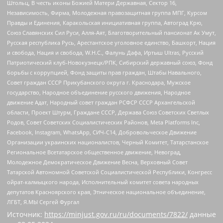
Штольц, В честь иконы Божией Матери Державная, Сектор 16,
Независимость, Фирма, Молодежная правозащитная группа МПГ, Курсом
Правды и Единения, Каракольская инициативная группа, Автоград Крю,
Союз Славянских Сил Руси, Алля-Аят, Благотворительный пансионат Ак Умут,
Русская республика Русь, Арестантское уголовное единство, Башкорт, Нация
и свобода, Нация и свобода, W.H.С., Фалунь Дафа, Иртыш Ultras, Русский
Патриотический клуб-Новокузнецк/РПК, Сибирский державный союз, Фонд
борьбы с коррупцией, Фонд защиты прав граждан, Штабы Навального,
Совет граждан СССР Прикубанского округа г. Краснодара, Мужское
государство, Народное объединение русского движения, Народное
движение Адат, Народный совет граждан РСФСР СССР Архангельской
области, Проект Штурм, Граждане СССР, Держава Союз Советских Светлых
Родов, Совет Советских Социалистических Районов, Meta Platforms Inc,
Facebook, Instagram, WhatsApp, СИЧ-С14, Добровольческое Движение
Организации украинских националистов, Черный Комитет, Татарстанское
Региональное Всетатарское общественное движение, Невоград,
Молодежное Демократическое Движение Весна, Верховный Совет
Татарской Автономной Советской Социалистической Республики, Конгресс
ойрат-калмыцкого народа, Исполнительный комитет совета народных
депутатов Красноярского края, Этническое национальное объединение,
ЛГБТ, Я.МЫ Сергей Фургал
Источник:
https://minjust.gov.ru/ru/documents/7822/
данные