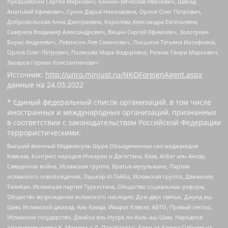
Лукашевский Сергей Маркович, Бахмин Вячеслав Иванович, Шабад
Анатолий Ефимович, Сухих Дарья Николаевна, Орлов Олег Петрович,
Добровольская Анна Дмитриевна, Королева Александра Евгеньевна,
Смирнов Владимир Александрович, Вицин Сергей Ефимович, Золотухин
Борис Андреевич, Левинсон Лев Семенович, Локшина Татьяна Иосифовна,
Орлов Олег Петрович, Полякова Мара Федоровна, Резник Генри Маркович,
Захаров Герман Константинович
Источник:
http://unro.minjust.ru/NKOForeignAgent.aspx
данные на
24.03.2022
* Единый федеральный список организаций, в том числе
иностранных и международных организаций, признанных
в соответствии с законодательством Российской Федерации
террористическими:
Высший военный Маджлисуль Шура Объединенных сил моджахедов
Кавказа, Конгресс народов Ичкерии и Дагестана, База, Асбат аль-Ансар,
Священная война, Исламская группа, Братья-мусульмане, Партия
исламского освобождения, Лашкар-И-Тайба, Исламская группа, Движение
Талибан, Исламская партия Туркестана, Общество социальных реформ,
Общество возрождения исламского наследия, Дом двух святых, Джунд аш-
Шам, Исламский джихад, Аль-Каида, Имарат Кавказ, АБТО, Правый сектор,
Исламское государство, Джабха аль-Нусра ли-Ахль аш-Шам, Народное
ополчение имени К. Минина и Д. Пожарского, Аджр от Аллаха Субхану уа