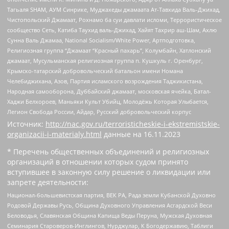
Тагьаля SHAM, АУМ Синрике, Муджахеды джамаата Ат-Тавхида Валь-Джихад,
Чистопольский Джамаат, Рохнамо ба суи давлати исломи, Террористическое
сообщество Сеть, Катиба Таухид валь-Джихад, Хайят Тахрир аш-Шам, Ахлю
Сунна Валь Джамаа, National Socialism/White Power, Артподготовка,
Религиозная группа “Джамаат “Красный пахарь”, Колумбайн, Хатлонский
джамаат, Мусульманская религиозная группа п. Кушкуль г. Оренбург,
Крымско-татарский добровольческий батальон имени Номана
Челебиджихана, Азов, Партия исламского возрождения Таджикистана,
Народная самооборона, Дуббайский джамаат, московская ячейка, Батал-
Хаджи Белхороев, Маньяки Культ Убийц, Молодёжь Которая Улыбается,
Легион Свобода России, Айдар, Русский добровольческий корпус
Источник:
http://nac.gov.ru/terroristicheskie-i-ekstremistskie-
organizacii-i-materialy.html
данные на
16.11.2023
* Перечень общественных объединений и религиозных
организаций в отношении которых судом принято
вступившее в законную силу решение о ликвидации или
запрете деятельности:
Национал-большевистская партия, ВЕК РА, Рада земли Кубанской Духовно
Родовой Державы Русь, Община Духовного Управления Асгардской Веси
Беловодья, Славянская Община Капища Веды Перуна, Мужская Духовная
Семинария Староверов-Инглингов, Нурджулар, К Богодержавию, Таблиги