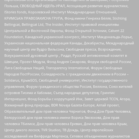
Польша, СВОБОДНЫЙ ИДЕЛЬ-УРАЛ, Ассоциация развития журналистики,
IStories fonds, Королевский Институт Международных Отношений,
КРИМСЬКА ПРАВОЗАХИСНА ГРУПА, Фонд имени Генриха Бёлля, Stichting
Bellingcat, Bellingcat Ltd, The Insider, Институт правовой инициативы
Центральной и Восточной Европы, Фонд Открытой Эстонии, Calvert 22
Foundation, Канадский украинский конгресс, Институт Макдональда-Лорье,
Украинская национальная федерация Канады, Декабристы, Международный
научный центр им Вудро Вильсона, Свободная пресса, Возрождение,
Всеукраинский духовный центр , Риддл, Русский антивоенный комитет в
Швеции, Проект Медуза, Фонд Андрея Сахарова, Форум свободной России,
Лига Свободных Наций, Transparеncy International, Форум Свободных
Народов ПостРоссии, Солидарность с гражданским движением в России –
Solidarus, КрымSOS, Свободный университет, Институт государственного
управления, Форум гражданского общества Россия, Беллона, Союз жителей
островов Тисима и Хабомаи, Съезд народных депутатов, Гринпис
Интернешнл, Фонд борьбы с коррупцией Инк, Завет церквей TCCN, Агора,
Всемирный фонд природы, BDR Novaja Gazeta-Europe, Алтай проект,
Образовательный дом прав человека Чернигов, Фонд Дом Прав Человека,
Белорусский дом прав человека имени Бориса Звозскова, Дом прав
человека Тбилиси, Дом прав человека Ереван, Дом прав человека Крым,
Центр дикого лосося, TVR Studios, ТВ Дождь, Центр европейских
исследований им Вилфрида Мартенса, Сетевое объединение журналистов