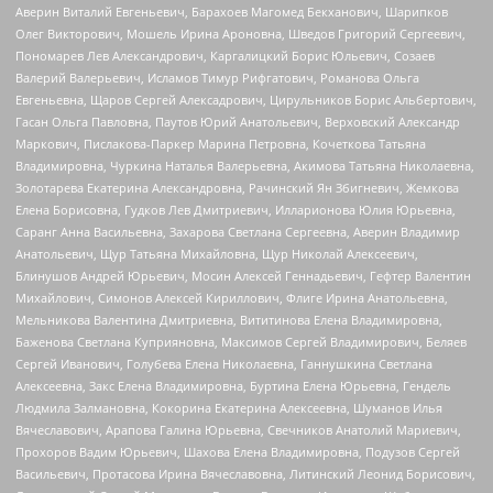
Аверин Виталий Евгеньевич, Барахоев Магомед Бекханович, Шарипков
Олег Викторович, Мошель Ирина Ароновна, Шведов Григорий Сергеевич,
Пономарев Лев Александрович, Каргалицкий Борис Юльевич, Созаев
Валерий Валерьевич, Исламов Тимур Рифгатович, Романова Ольга
Евгеньевна, Щаров Сергей Алексадрович, Цирульников Борис Альбертович,
Гасан Ольга Павловна, Паутов Юрий Анатольевич, Верховский Александр
Маркович, Пислакова-Паркер Марина Петровна, Кочеткова Татьяна
Владимировна, Чуркина Наталья Валерьевна, Акимова Татьяна Николаевна,
Золотарева Екатерина Александровна, Рачинский Ян Збигневич, Жемкова
Елена Борисовна, Гудков Лев Дмитриевич, Илларионова Юлия Юрьевна,
Саранг Анна Васильевна, Захарова Светлана Сергеевна, Аверин Владимир
Анатольевич, Щур Татьяна Михайловна, Щур Николай Алексеевич,
Блинушов Андрей Юрьевич, Мосин Алексей Геннадьевич, Гефтер Валентин
Михайлович, Симонов Алексей Кириллович, Флиге Ирина Анатольевна,
Мельникова Валентина Дмитриевна, Вититинова Елена Владимировна,
Баженова Светлана Куприяновна, Максимов Сергей Владимирович, Беляев
Сергей Иванович, Голубева Елена Николаевна, Ганнушкина Светлана
Алексеевна, Закс Елена Владимировна, Буртина Елена Юрьевна, Гендель
Людмила Залмановна, Кокорина Екатерина Алексеевна, Шуманов Илья
Вячеславович, Арапова Галина Юрьевна, Свечников Анатолий Мариевич,
Прохоров Вадим Юрьевич, Шахова Елена Владимировна, Подузов Сергей
Васильевич, Протасова Ирина Вячеславовна, Литинский Леонид Борисович,