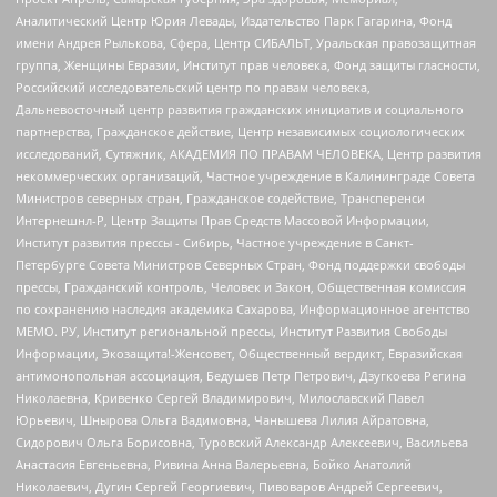
Аналитический Центр Юрия Левады, Издательство Парк Гагарина, Фонд
имени Андрея Рылькова, Сфера, Центр СИБАЛЬТ, Уральская правозащитная
группа, Женщины Евразии, Институт прав человека, Фонд защиты гласности,
Российский исследовательский центр по правам человека,
Дальневосточный центр развития гражданских инициатив и социального
партнерства, Гражданское действие, Центр независимых социологических
исследований, Сутяжник, АКАДЕМИЯ ПО ПРАВАМ ЧЕЛОВЕКА, Центр развития
некоммерческих организаций, Частное учреждение в Калининграде Совета
Министров северных стран, Гражданское содействие, Трансперенси
Интернешнл-Р, Центр Защиты Прав Средств Массовой Информации,
Институт развития прессы - Сибирь, Частное учреждение в Санкт-
Петербурге Совета Министров Северных Стран, Фонд поддержки свободы
прессы, Гражданский контроль, Человек и Закон, Общественная комиссия
по сохранению наследия академика Сахарова, Информационное агентство
МЕМО. РУ, Институт региональной прессы, Институт Развития Свободы
Информации, Экозащита!-Женсовет, Общественный вердикт, Евразийская
антимонопольная ассоциация, Бедушев Петр Петрович, Дзугкоева Регина
Николаевна, Кривенко Сергей Владимирович, Милославский Павел
Юрьевич, Шнырова Ольга Вадимовна, Чанышева Лилия Айратовна,
Сидорович Ольга Борисовна, Туровский Александр Алексеевич, Васильева
Анастасия Евгеньевна, Ривина Анна Валерьевна, Бойко Анатолий
Николаевич, Дугин Сергей Георгиевич, Пивоваров Андрей Сергеевич,