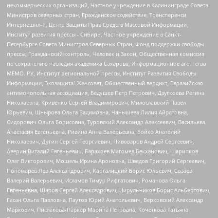
некоммерческих организаций, Частное учреждение в Калининграде Совета
Министров северных стран, Гражданское содействие, Трансперенси
Интернешнл-Р, Центр Защиты Прав Средств Массовой Информации,
Институт развития прессы - Сибирь, Частное учреждение в Санкт-
Петербурге Совета Министров Северных Стран, Фонд поддержки свободы
прессы, Гражданский контроль, Человек и Закон, Общественная комиссия
по сохранению наследия академика Сахарова, Информационное агентство
МЕМО. РУ, Институт региональной прессы, Институт Развития Свободы
Информации, Экозащита!-Женсовет, Общественный вердикт, Евразийская
антимонопольная ассоциация, Бедушев Петр Петрович, Дзугкоева Регина
Николаевна, Кривенко Сергей Владимирович, Милославский Павел
Юрьевич, Шнырова Ольга Вадимовна, Чанышева Лилия Айратовна,
Сидорович Ольга Борисовна, Туровский Александр Алексеевич, Васильева
Анастасия Евгеньевна, Ривина Анна Валерьевна, Бойко Анатолий
Николаевич, Дугин Сергей Георгиевич, Пивоваров Андрей Сергеевич,
Аверин Виталий Евгеньевич, Барахоев Магомед Бекханович, Шарипков
Олег Викторович, Мошель Ирина Ароновна, Шведов Григорий Сергеевич,
Пономарев Лев Александрович, Каргалицкий Борис Юльевич, Созаев
Валерий Валерьевич, Исламов Тимур Рифгатович, Романова Ольга
Евгеньевна, Щаров Сергей Алексадрович, Цирульников Борис Альбертович,
Гасан Ольга Павловна, Паутов Юрий Анатольевич, Верховский Александр
Маркович, Пислакова-Паркер Марина Петровна, Кочеткова Татьяна