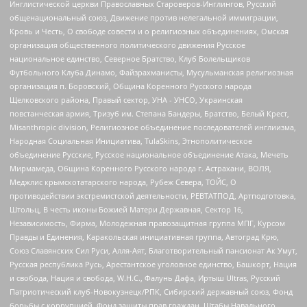
Инглистической церкви Православных Староверов-Инглингов, Русский
общенациональный союз, Движение против нелегальной иммиграции,
Кровь и Честь, О свободе совести и о религиозных объединениях, Омская
организация общественного политического движения Русское
национальное единство, Северное Братство, Клуб Болельщиков
Футбольного Клуба Динамо, Файзрахманисты, Мусульманская религиозная
организация п. Боровский, Община Коренного Русского народа
Щелковского района, Правый сектор, УНА - УНСО, Украинская
повстанческая армия, Тризуб им. Степана Бандеры, Братство, Белый Крест,
Misanthropic division, Религиозное объединение последователей инглиизма,
Народная Социальная Инициатива, TulaSkins, Этнополитическое
объединение Русские, Русское национальное объединение Атака, Мечеть
Мирмамеда, Община Коренного Русского народа г. Астрахани, ВОЛЯ,
Меджлис крымскотатарского народа, Рубеж Севера, ТОЙС, О
противодействии экстремистской деятельности, РЕВТАТПОД, Артподготовка,
Штольц, В честь иконы Божией Матери Державная, Сектор 16,
Независимость, Фирма, Молодежная правозащитная группа МПГ, Курсом
Правды и Единения, Каракольская инициативная группа, Автоград Крю,
Союз Славянских Сил Руси, Алля-Аят, Благотворительный пансионат Ак Умут,
Русская республика Русь, Арестантское уголовное единство, Башкорт, Нация
и свобода, Нация и свобода, W.H.С., Фалунь Дафа, Иртыш Ultras, Русский
Патриотический клуб-Новокузнецк/РПК, Сибирский державный союз, Фонд
борьбы с коррупцией, Фонд защиты прав граждан, Штабы Навального,