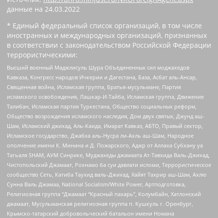
данные на
24.03.2022
* Единый федеральный список организаций, в том числе
иностранных и международных организаций, признанных
в соответствии с законодательством Российской Федерации
террористическими:
Высший военный Маджлисуль Шура Объединенных сил моджахедов
Кавказа, Конгресс народов Ичкерии и Дагестана, База, Асбат аль-Ансар,
Священная война, Исламская группа, Братья-мусульмане, Партия
исламского освобождения, Лашкар-И-Тайба, Исламская группа, Движение
Талибан, Исламская партия Туркестана, Общество социальных реформ,
Общество возрождения исламского наследия, Дом двух святых, Джунд аш-
Шам, Исламский джихад, Аль-Каида, Имарат Кавказ, АБТО, Правый сектор,
Исламское государство, Джабха аль-Нусра ли-Ахль аш-Шам, Народное
ополчение имени К. Минина и Д. Пожарского, Аджр от Аллаха Субхану уа
Тагьаля SHAM, АУМ Синрике, Муджахеды джамаата Ат-Тавхида Валь-Джихад,
Чистопольский Джамаат, Рохнамо ба суи давлати исломи, Террористическое
сообщество Сеть, Катиба Таухид валь-Джихад, Хайят Тахрир аш-Шам, Ахлю
Сунна Валь Джамаа, National Socialism/White Power, Артподготовка,
Религиозная группа “Джамаат “Красный пахарь”, Колумбайн, Хатлонский
джамаат, Мусульманская религиозная группа п. Кушкуль г. Оренбург,
Крымско-татарский добровольческий батальон имени Номана