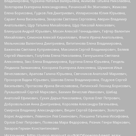
Владимировна, Чуркина Наталья Валерьевна, Акимова Татьяна Николаевна,
Золотарева Екатерина Александровна, Рачинский Ян Збигневич, Жемкова
Елена Борисовна, Гудков Лев Дмитриевич, Илларионова Юлия Юрьевна,
Саранг Анна Васильевна, Захарова Светлана Сергеевна, Аверин Владимир
Анатольевич, Щур Татьяна Михайловна, Щур Николай Алексеевич,
Блинушов Андрей Юрьевич, Мосин Алексей Геннадьевич, Гефтер Валентин
Михайлович, Симонов Алексей Кириллович, Флиге Ирина Анатольевна,
Мельникова Валентина Дмитриевна, Вититинова Елена Владимировна,
Баженова Светлана Куприяновна, Максимов Сергей Владимирович, Беляев
Сергей Иванович, Голубева Елена Николаевна, Ганнушкина Светлана
Алексеевна, Закс Елена Владимировна, Буртина Елена Юрьевна, Гендель
Людмила Залмановна, Кокорина Екатерина Алексеевна, Шуманов Илья
Вячеславович, Арапова Галина Юрьевна, Свечников Анатолий Мариевич,
Прохоров Вадим Юрьевич, Шахова Елена Владимировна, Подузов Сергей
Васильевич, Протасова Ирина Вячеславовна, Литинский Леонид Борисович,
Лукашевский Сергей Маркович, Бахмин Вячеслав Иванович, Шабад
Анатолий Ефимович, Сухих Дарья Николаевна, Орлов Олег Петрович,
Добровольская Анна Дмитриевна, Королева Александра Евгеньевна,
Смирнов Владимир Александрович, Вицин Сергей Ефимович, Золотухин
Борис Андреевич, Левинсон Лев Семенович, Локшина Татьяна Иосифовна,
Орлов Олег Петрович, Полякова Мара Федоровна, Резник Генри Маркович,
Захаров Герман Константинович
Источник:
http://unro.minjust.ru/NKOForeignAgent.aspx