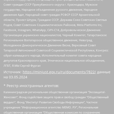
Совет граждан СССР Прикубанского округа г. Краснодара, Мужское
государство, Народное объединение русского движения, Народное
движение Адат, Народный совет граждан РСФСР СССР Архангельской
области, Проект Штурм, Граждане СССР, Держава Союз Советских Светлых
Родов, Совет Советских Социалистических Районов, Meta Platforms Inc,
Facebook, Instagram, WhatsApp, СИЧ-С14, Добровольческое Движение
Организации украинских националистов, Черный Комитет, Татарстанское
Региональное Всетатарское общественное движение, Невоград,
Молодежное Демократическое Движение Весна, Верховный Совет
Татарской Автономной Советской Социалистической Республики, Конгресс
ойрат-калмыцкого народа, Исполнительный комитет совета народных
депутатов Красноярского края, Этническое национальное объединение,
ЛГБТ, Я.МЫ Сергей Фургал
Источник:
https://minjust.gov.ru/ru/documents/7822/
данные
на
03.05.2024
* Реестр иностранных агентов:
Калининградская региональная общественная организация "Экозащита!-Женсовет", Фонд содействия защите прав и свобод граждан "Общественный вердикт", Фонд "Институт Развития Свободы Информации", Частное учреждение "Информационное агентство МЕМО. РУ", Региональная общественная организация "Общественная комиссия по сохранению наследия академика Сахарова", Фонд поддержки свободы прессы, Санкт-Петербургская общественная правозащитная организация "Гражданский контроль", Межрегиональная общественная организация "Информационно-просветительский центр "Мемориал", Региональный Фонд "Центр Защиты Прав Средств Массовой Информации", с 05.12.2023 Фонд "Центр Защиты Прав Средств массовой информации", Региональная общественная благотворительная организация помощи беженцам и мигрантам "Гражданское содействие", Негосударственное образовательное учреждение дополнительного профессионального образования (повышение квалификации) специалистов "АКАДЕМИЯ ПО ПРАВАМ ЧЕЛОВЕКА", Свердловская региональная общественная организация "Сутяжник", Автономная некоммерческая организация "Центр независимых социологических исследований", Союз общественных объединений "Российский исследовательский центр по правам человека", Региональное общественное учреждение научно-информационный центр "МЕМОРИАЛ", Некоммерческая организация "Фонд защиты гласности", Автономная некоммерческая организация "Институт прав человека", Городская общественная организация "Екатеринбургское общество "МЕМОРИАЛ", Городская общественная организация "Рязанское историко-просветительское и правозащитное общество "Мемориал" (Рязанский Мемориал), Челябинский региональный орган общественной самодеятельности – женское общественное объединение "Женщины Евразии", Челябинский региональный орган общественной самодеятельности "Уральская правозащитная группа", Фонд содействия защите здоровья и социальной справедливости имени Андрея Рылькова, Автономная Некоммерческая Организация "Аналитический Центр Юрия Левады", Автономная некоммерческая организация социальной поддержки населения "Проект Апрель", Региональная общественная организация помощи женщинам и детям, находящимся в кризисной ситуации "Информационно-методический центр "Анна", Фонд содействия развитию массовых коммуникаций и правовому просвещению "Так-так-Так", Фонд содействия устойчивому развитию "Серебряная тайга", Свердловский региональный общественный фонд социальных проектов "Новое время", "Idel.Реалии", Кавказ.Реалии, Крым.Реалии, Телеканал Настоящее Время, Татаро-башкирская служба Радио Свобода (Azatliq Radiosi), Радио Свободная Европа/Радио Свобода (PCE/PC), "Сибирь.Реалии", "Фактограф", Благотворительный фонд помощи осужденным и их семьям, Автономная некоммерческая организация "Институт глобализации и социальных движений", Фонд "В защиту прав заключенных", Частное учреждение "Центр поддержки и содействия развитию средств массовой информации", Пензенский региональный общественный благотворительный фонд "Гражданский союз", "Север.Реалии", Некоммерческая организация Фонд "Правовая инициатива", Общество с ограниченной ответственностью "Радио Свободная Европа/Радио Свобода", Чешское информационное агентство "MEDIUM-ORIENT", Красноярская региональная общественная организация "Мы против СПИДа", Камалягин Денис Николаевич, Маркелов Сергей Евгеньевич, Пономарев Лев Александрович, Савицкая Людмила Алексеевна, Автономная некоммерческая организация "Центр по работе с проблемой насилия "НАСИЛИЮ.НЕТ", Межрегиональный профессиональный союз работников здравоохранения "Альянс врачей", Юридическое лицо, зарегистрированное в Латвийской Республике, SIA "Medusa Project" (регистрационный номер 40103797863, дата регистрации 10.06.2014), Некоммерческая организация "Фонд по борьбе с коррупцией", Автономная некоммерческая организация "Институт права и публичной политики", Баданин Роман Сергеевич, Гликин Максим Александрович, Железнова Мария Михайловна, Лукьянова Юлия Сергеевна, Маетная Елизавета Витальевна, Маняхин Петр Борисович, Чуракова Ольга Владимировна, Ярош Юлия Петровна, Юридическое лицо "The Insider SIA", зарегистрированное в Риге, Латвийская Республика (дата регистрации 26.06.2015), являющееся администратором доменного имени интернет-издания "The Insider SIA", https://theins.ru, Постернак Алексей Евгеньевич, Рубин Михаил Аркадьевич, Анин Роман Александрович, Юридическое лицо Istories fonds, зарегистрированное в Латвийской Республике (регистрационный номер 50008295751, дата регистрации 24.02.2020), Великовский Дмитрий Александрович, Долинина Ирина Николаевна, Мароховская Алеся Алексеевна, Шлейнов Роман Юрьевич, Шмагун Олеся Валентиновна, Общество с ограниченной ответственностью "Альтаир 2021", Общество с ограниченной ответственностью "Вега 2021", Общество с ограниченной ответственностью "Главный редактор 2021", Общество с ограниченной ответственностью "Ромашки монолит", Важенков Артем Валерьевич, Ивановская областная общественная организация "Центр гендерных исследований", Гурман Юрий Альбертович, Медиапроект "ОВД-Инфо", Егоров Владимир Владимирович, Жилинский Владимир Александрович, Общество с ограниченной ответственностью "ЗП", Иванова София Юрьевна, Карезина Инна Павловна, Кильтау Екатерина Викторовна, Петров Алексей Викторович, Пискунов Сергей Евгеньевич, Смирнов Сергей Сергеевич, Тихонов Михаил Сергеевич, Общество с ограниченной ответственностью "ЖУРНАЛИСТ-ИНОСТРАННЫЙ АГЕНТ", Арапова Галина Юрьевна, Вольтская Татьяна Анатольевна, Американская компания "Mason G.E.S. Anonymous Foundation" (США), являющаяся владельцем интернет-издания https://mnews.world/, Компания "Stichting Bellingcat", зарегистрированная в Нидерландах (дата регистрации 11.07.2018), Захаров Андрей Вячеславович, Клепиковская Екатерина Дмитриевна, Общество с ограниченной ответственностью "МЕМО", Перл Роман Александрович, Симонов Евгений Алексеевич, Соловьева Елена Анатольевна, Сотников Даниил Владимирович, Сурначева Елизавета Дмитриевна, Автономная некоммерческая организация по защите прав человека и информированию населения "Якутия – Наше Мнение", Общество с ограниченной ответственностью "Москоу диджитал медиа", с 26.01.2023 Общество с ограниченной ответственностью "Чайка Белые сады", Ветошкина Валерия Валерьевна, Заговора Максим Александрович, Межрегиональное общественное движение "Российская ЛГБТ - сеть", Оленичев Максим Владимирович, Павлов Иван Юрьевич, Скворцова Елена Сергеевна, Общество с ограниченной ответственностью "Как бы инагент", Кочетков Игорь Викторович, Общество с ограниченной ответственностью "Честные выборы", Еланчик Олег Александрович, Общество с ограниченной ответственностью "Нобелевский призыв", Гималова Регина Эмилевна, Григорьев Андрей Валерьевич, Григорьева Алина Александровна, Ассоциация по содействию защите прав призывников, альтернативнослужащих и военнослужащих "Правозащитная группа "Гражданин.Армия.Право", Хисамова Регина Фаритовна, Автономная некоммерческая организация по реализации социально-правовых программ "Лилит", Дальневосточное общественное движение "Маяк", Санкт-Петербургская ЛГБТ-инициативная группа "Выход", Инициативная группа ЛГБТ+ "Реверс", Алексеев Андрей Викторович, Бекбулатова Таисия Львовна, Беляев Иван Михайлович, Владыкина Елена Сергеевна, Гельман Марат Александрович, Никульшина Вероника Юрьевна, Толоконникова Надежда Андреевна, Шендерович Виктор Анатольевич, Общество с ограниченной ответственностью "Данное сообщение", Общество с ограниченной ответственностью Издательский дом "Новая глава", Айнбиндер Александра Александровна, Московский комьюнити-центр для ЛГБТ+инициатив, Благотворительный фонд развития филантропии, Deutsche Welle (Германия, Kurt-Schumacher-Strasse 3, 53113 Bonn), Борзунова Мария Михайловна, Воробьев Виктор Викторович, Голубева Анна Львовна, Константинова Алла Михайловна, Малкова Ирина Владимировна, Мурадов Мурад Абдулгалимович, Осетинская Елизавета Николаевна, Понасенков Евгений Николаевич, Ганапольский Матвей Юрьевич, Киселев Евгений Алексеевич, Борухович Ирина Григорьевна, Дремин Иван Тимофеевич, Дубровский Дмитрий Викторович, Красноярская региональная общественная организация поддержки и развития альтернативных образовательных технологий и межкультурных коммуникаций "ИНТЕРРА", Маяковская Екатерина Алексеевна, Фейгин Марк Захарович, Филимонов Андрей Викторович, Дзугкоева Регина Николаевна, Доброхотов Роман Александрович, Дудь Юрий Александрович, Елкин Сергей Владимирович, Кругликов Кирилл Игоревич, Сабунаева Мария Леонидовна, Семенов Алексей Владимирович, Шаинян Карен Багратович, Шульман Екатерина Михайловна, Асафьев Артур Валерьевич, Вахштайн Виктор Семенович, Венедиктов Алексей Алексеевич, Лушникова Екатерина Евгеньевна, Волков Леонид Михайлович, Невзоров Александр Глебович, Пархоменко Сергей Борисович, Сироткин Ярослав Николаевич, Кара-Мурза Владимир Владимирович, Баранова Наталья Владимировна, Гозман Леонид Яковлевич, Кагарлицкий Борис Юльевич, Климарев Михаил Валерьевич, Милов Владимир Станиславович, Автономная некоммерческая организация Краснодарский центр современного искусства "Типография", Моргенштерн Алишер Тагирович, Соболь Любовь Эдуардовна, Общество с ограниченной ответственностью "ЛИЗА НОРМ", Каспаров Гарри Кимович, Ходорковский Михаил Борисович, Общество с ограниченной ответственностью "Апрельские тезисы", Данилович Ирина Брониславовна, Кашин Олег Владимирович, Петров Николай Владимирович, Пивоваров Алексей Владимирович, Соколов Михаил Владимирович, Цветкова Юлия Владимировна, Чичваркин Евгений Александрович, Комитет против пыток/Команда против пыток, Общество с ограниченной ответственностью "Первый научный", Общество с ограниченной ответственностью "Вертолет и ко", Белоцерковская Вероника Борисовна, Кац Максим Евгеньевич, Лазарева Татьяна Юрьевна, Шаведдинов Руслан Табризович, Яшин Илья Валерьевич, Общество с ограниченной ответственностью "Иноагент ААВ", Алешковский Дмитрий Петрович, Альбац Евгения Марковна, Быков Дмитрий Львович, Галямина Юлия Евгеньевна, Лойко Сергей Леонидович, Мартынов Кирилл Константинович, Медведев Сергей Александрович, Крашенинников Федор Геннадиевич, Гордеева Катерина Вл