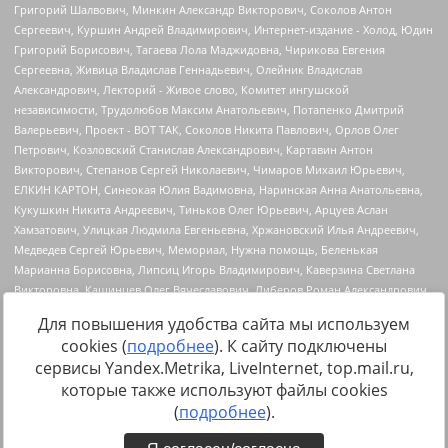
Для повышения удобства сайта мы используем
cookies (
подробнее
). К сайту подключены
сервисы Yandex.Metrika, LiveInternet, top.mail.ru,
Источник:
https://minjust.gov.ru/uploaded/files/reestr-
которые также используют файлы cookies
inostrannyih-agentov-22-03-2024.pdf
данные на
22.03.2024
(
подробнее
).