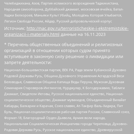
Челебиджихана, Азов, Партия исламского возрождения Таджикистана,
Народная самооборона, Дуббайский джамаат, московская ячейка, Батал-
Хаджи Белхороев, Маньяки Культ Убийц, Молодёжь Которая Улыбается,
Легион Свобода России, Айдар, Русский добровольческий корпус
Источник:
http://nac.gov.ru/terroristicheskie-i-ekstremistskie-
organizacii-i-materialy.html
данные на
16.11.2023
* Перечень общественных объединений и религиозных
организаций в отношении которых судом принято
вступившее в законную силу решение о ликвидации или
запрете деятельности:
Национал-большевистская партия, ВЕК РА, Рада земли Кубанской Духовно
Родовой Державы Русь, Община Духовного Управления Асгардской Веси
Беловодья, Славянская Община Капища Веды Перуна, Мужская Духовная
Семинария Староверов-Инглингов, Нурджулар, К Богодержавию, Таблиги
Джамаат, Свидетели Иеговы, Русское национальное единство, Национал-
социалистическое общество, Джамаат мувахидов, Объединенный Вилайат
Кабарды, Балкарии и Карачая, Союз славян, Ат-Такфир Валь-Хиджра, Пит
Буль, Национал-социалистическая рабочая партия России, Славянский союз,
Формат-18, Благородный Орден Дьявола, Армия воли народа,
Национальная Социалистическая Инициатива города Череповца, Духовно-
Родовая Держава Русь, Русское национальное единство, Древнерусской