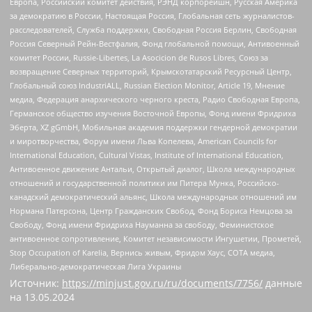
Европа, Российский комитет действия, РЭНД корпорейшн, Русская Америка
за демократию в России, Настоящая Россия, Глобальная сеть журналистов-
расследователей, Служба поддержки, Свободная Россия Берлин, Свободная
Россия Северный Рейн-Вестфалия, Фонд глобальной помощи, Антивоенный
комитет России, Russie-Libertes, La Asocicion de Rusos Libres, Союз за
возвращение Северных территорий, Крымскотатарский Ресурсный Центр,
Глобальный союз IndustriALL, Russian Election Monitor, Article 19, Мнение
медиа, Федерация анархического черного креста, Радио Свободная Европа,
Германское общество изучения Восточной Европы, Фонд имени Фридриха
Эберта, XZ gGmbH, Мобильная академия поддержки гендерной демократии
и миротворчества, Форум имени Льва Копелева, American Councils for
International Education, Cultural Vistas, Institute of International Education,
Антивоенное движение Антальи, Открытый диалог, Школа международных
отношений и государственной политики им Питера Мунка, Российско-
канадский демократический альянс, Школа международных отношений им
Нормана Патерсона, Центр Гражданских Свобод, Фонд Бориса Немцова за
Свободу, Фонд имени Фридриха Науманна за свободу, Феминистское
антивоенное сопротивление, Комитет независимости Ингушетии, Прометей,
Stop Occupation of Karelia, Вернись живым, Фридом Хаус, СОТА медиа,
Либерально-демократическая Лига Украины
Источник:
https://minjust.gov.ru/ru/documents/7756/
данные
на
13.05.2024