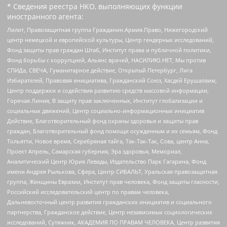
* Сведения реестра НКО, выполняющих функции
иностранного агента:
Лилит, Правозащитная группа Гражданин.Армия.Право, Нижегородский
центр немецкой и европейской культуры, Центр гендерных исследований,
Фонд защиты прав граждан Штаб, Институт права и публичной политики,
Фонд борьбы с коррупцией, Альянс врачей, НАСИЛИЮ.НЕТ, Мы против
СПИДа, СВЕЧА, Гуманитарное действие, Открытый Петербург, Лига
Избирателей, Правовая инициатива, Гражданский Союз, Хасдей Ерушалаим,
Центр поддержки и содействия развитию средств массовой информации,
Горячая Линия, В защиту прав заключенных, Институт глобализации и
социальных движений, Центр социально-информационных инициатив
Действие, Благотворительный фонд охраны здоровья и защиты прав
граждан, Благотворительный фонд помощи осужденным и их семьям, Фонд
Тольятти, Новое время, Серебряная тайга, Так-Так-Так, Сова, центр Анна,
Проект Апрель, Самарская губерния, Эра здоровья, Мемориал,
Аналитический Центр Юрия Левады, Издательство Парк Гагарина, Фонд
имени Андрея Рылькова, Сфера, Центр СИБАЛЬТ, Уральская правозащитная
группа, Женщины Евразии, Институт прав человека, Фонд защиты гласности,
Российский исследовательский центр по правам человека,
Дальневосточный центр развития гражданских инициатив и социального
партнерства, Гражданское действие, Центр независимых социологических
исследований, Сутяжник, АКАДЕМИЯ ПО ПРАВАМ ЧЕЛОВЕКА, Центр развития