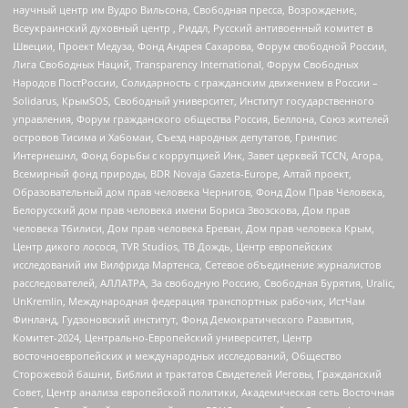
научный центр им Вудро Вильсона, Свободная пресса, Возрождение,
Всеукраинский духовный центр , Риддл, Русский антивоенный комитет в
Швеции, Проект Медуза, Фонд Андрея Сахарова, Форум свободной России,
Лига Свободных Наций, Transparеncy International, Форум Свободных
Народов ПостРоссии, Солидарность с гражданским движением в России –
Solidarus, КрымSOS, Свободный университет, Институт государственного
управления, Форум гражданского общества Россия, Беллона, Союз жителей
островов Тисима и Хабомаи, Съезд народных депутатов, Гринпис
Интернешнл, Фонд борьбы с коррупцией Инк, Завет церквей TCCN, Агора,
Всемирный фонд природы, BDR Novaja Gazeta-Europe, Алтай проект,
Образовательный дом прав человека Чернигов, Фонд Дом Прав Человека,
Белорусский дом прав человека имени Бориса Звозскова, Дом прав
человека Тбилиси, Дом прав человека Ереван, Дом прав человека Крым,
Центр дикого лосося, TVR Studios, ТВ Дождь, Центр европейских
исследований им Вилфрида Мартенса, Сетевое объединение журналистов
расследователей, АЛЛАТРА, За свободную Россию, Свободная Бурятия, Uralic,
UnKremlin, Международная федерация транспортных рабочих, ИстЧам
Финланд, Гудзоновский институт, Фонд Демократического Развития,
Комитет-2024, Центрально-Европейский университет, Центр
восточноевропейских и международных исследований, Общество
Сторожевой башни, Библии и трактатов Свидетелей Иеговы, Гражданский
Совет, Центр анализа европейской политики, Академическая сеть Восточная