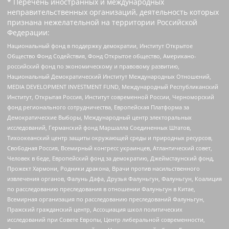
* Перечень иностранных и международных
неправительственных организаций, деятельность которых
признана нежелательной на территории Российской
Федерации:
Национальный фонд в поддержку демократии, Институт Открытое
Общество Фонд Содействия, Фонд Открытое общество, Американо-
российский фонд по экономическому и правовому развитию,
Национальный Демократический Институт Международных Отношений,
MEDIA DEVELOPMENT INVESTMENT FUND, Международный Республиканский
Институт, Открытая Россия, Институт современной России, Черноморский
фонд регионального сотрудничества, Европейская Платформа за
Демократические Выборы, Международный центр электоральных
исследований, Германский фонд Маршалла Соединенных Штатов,
Тихоокеанский центр защиты окружающей среды и природных ресурсов,
Свободная Россия, Всемирный конгресс украинцев, Атлантический совет,
Человек в беде, Европейский фонд за демократию, Джеймстаунский фонд,
Прожект Хармони, Родники дракона, Врачи против насильственного
извлечения органов, Фалунь Дафа, Друзья Фалуньгун, Фалуньгун, Коалиция
по расследованию преследования в отношении Фалуньгун в Китае,
Всемирная организация по расследованию преследований Фалуньгун,
Пражский гражданский центр, Ассоциация школ политических
исследований при Совете Европы, Центр либеральной современности,