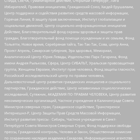
СПИДа, СВЕЧА, Гуманитарное действие, Открытый Петербург, Лига
Избирателей, Правовая инициатива, Гражданский Союз, Хасдей Ерушалаим,
Центр поддержки и содействия развитию средств массовой информации,
Горячая Линия, В защиту прав заключенных, Институт глобализации и
социальных движений, Центр социально-информационных инициатив
Действие, Благотворительный фонд охраны здоровья и защиты прав
граждан, Благотворительный фонд помощи осужденным и их семьям, Фонд
Тольятти, Новое время, Серебряная тайга, Так-Так-Так, Сова, центр Анна,
Проект Апрель, Самарская губерния, Эра здоровья, Мемориал,
Аналитический Центр Юрия Левады, Издательство Парк Гагарина, Фонд
имени Андрея Рылькова, Сфера, Центр СИБАЛЬТ, Уральская правозащитная
группа, Женщины Евразии, Институт прав человека, Фонд защиты гласности,
Российский исследовательский центр по правам человека,
Дальневосточный центр развития гражданских инициатив и социального
партнерства, Гражданское действие, Центр независимых социологических
исследований, Сутяжник, АКАДЕМИЯ ПО ПРАВАМ ЧЕЛОВЕКА, Центр развития
некоммерческих организаций, Частное учреждение в Калининграде Совета
Министров северных стран, Гражданское содействие, Трансперенси
Интернешнл-Р, Центр Защиты Прав Средств Массовой Информации,
Институт развития прессы - Сибирь, Частное учреждение в Санкт-
Петербурге Совета Министров Северных Стран, Фонд поддержки свободы
прессы, Гражданский контроль, Человек и Закон, Общественная комиссия
по сохранению наследия академика Сахарова, Информационное агентство