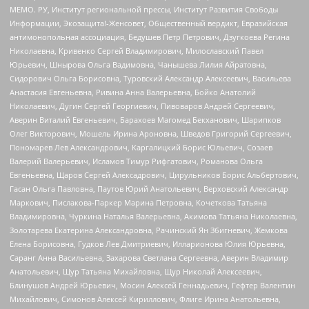
МЕМО. РУ, Институт региональной прессы, Институт Развития Свободы
Информации, Экозащита!-Женсовет, Общественный вердикт, Евразийская
антимонопольная ассоциация, Бедушев Петр Петрович, Дзугкоева Регина
Николаевна, Кривенко Сергей Владимирович, Милославский Павел
Юрьевич, Шнырова Ольга Вадимовна, Чанышева Лилия Айратовна,
Сидорович Ольга Борисовна, Туровский Александр Алексеевич, Васильева
Анастасия Евгеньевна, Ривина Анна Валерьевна, Бойко Анатолий
Николаевич, Дугин Сергей Георгиевич, Пивоваров Андрей Сергеевич,
Аверин Виталий Евгеньевич, Барахоев Магомед Бекханович, Шарипков
Олег Викторович, Мошель Ирина Ароновна, Шведов Григорий Сергеевич,
Пономарев Лев Александрович, Каргалицкий Борис Юльевич, Созаев
Валерий Валерьевич, Исламов Тимур Рифгатович, Романова Ольга
Евгеньевна, Щаров Сергей Алексадрович, Цирульников Борис Альбертович,
Гасан Ольга Павловна, Паутов Юрий Анатольевич, Верховский Александр
Маркович, Пислакова-Паркер Марина Петровна, Кочеткова Татьяна
Владимировна, Чуркина Наталья Валерьевна, Акимова Татьяна Николаевна,
Золотарева Екатерина Александровна, Рачинский Ян Збигневич, Жемкова
Елена Борисовна, Гудков Лев Дмитриевич, Илларионова Юлия Юрьевна,
Саранг Анна Васильевна, Захарова Светлана Сергеевна, Аверин Владимир
Анатольевич, Щур Татьяна Михайловна, Щур Николай Алексеевич,
Блинушов Андрей Юрьевич, Мосин Алексей Геннадьевич, Гефтер Валентин
Михайлович, Симонов Алексей Кириллович, Флиге Ирина Анатольевна,