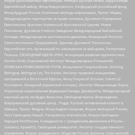
Форум русскоязычных европейцев, Немецко-русский обмен, Бард колледж,
Европейский выбор, Фонд Ходорковского, Оксфордский российский фонд,
Фонд Будущее России, Компания свободы информации, Проект Медиа,
Международное партнерство за права человека, Духовное Управление
Евангельских Христиан Украинской Христианской Церкви, Новое
Поколение, Духовное Учебное Заведение Международный Библейский
Колледж, Международное христианское движение, Всемирный Институт
Саентологических Предприятий, Церковь Духовной Технологии,
Европейская сеть организаций по наблюдению за выборами, Республика
Польша, СВОБОДНЫЙ ИДЕЛЬ-УРАЛ, Ассоциация развития журналистики,
IStories fonds, Королевский Институт Международных Отношений,
КРИМСЬКА ПРАВОЗАХИСНА ГРУПА, Фонд имени Генриха Бёлля, Stichting
Bellingcat, Bellingcat Ltd, The Insider, Институт правовой инициативы
Центральной и Восточной Европы, Фонд Открытой Эстонии, Calvert 22
Foundation, Канадский украинский конгресс, Институт Макдональда-Лорье,
Украинская национальная федерация Канады, Декабристы, Международный
научный центр им Вудро Вильсона, Свободная пресса, Возрождение,
Всеукраинский духовный центр , Риддл, Русский антивоенный комитет в
Швеции, Проект Медуза, Фонд Андрея Сахарова, Форум свободной России,
Лига Свободных Наций, Transparеncy International, Форум Свободных
Народов ПостРоссии, Солидарность с гражданским движением в России –
Solidarus, КрымSOS, Свободный университет, Институт государственного
управления, Форум гражданского общества Россия, Беллона, Союз жителей