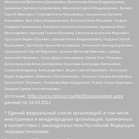
Мельникова Валентина Дмитриевна, Вититинова Елена Владимировна,
Баженова Светлана Куприяновна, Максимов Сергей Владимирович, Беляев
Сергей Иванович, Голубева Елена Николаевна, Ганнушкина Светлана
Алексеевна, Закс Елена Владимировна, Буртина Елена Юрьевна, Гендель
Людмила Залмановна, Кокорина Екатерина Алексеевна, Шуманов Илья
Вячеславович, Арапова Галина Юрьевна, Свечников Анатолий Мариевич,
Прохоров Вадим Юрьевич, Шахова Елена Владимировна, Подузов Сергей
Васильевич, Протасова Ирина Вячеславовна, Литинский Леонид Борисович,
Лукашевский Сергей Маркович, Бахмин Вячеслав Иванович, Шабад
Анатолий Ефимович, Сухих Дарья Николаевна, Орлов Олег Петрович,
Добровольская Анна Дмитриевна, Королева Александра Евгеньевна,
Смирнов Владимир Александрович, Вицин Сергей Ефимович, Золотухин
Борис Андреевич, Левинсон Лев Семенович, Локшина Татьяна Иосифовна,
Орлов Олег Петрович, Полякова Мара Федоровна, Резник Генри Маркович,
Захаров Герман Константинович
Источник:
http://unro.minjust.ru/NKOForeignAgent.aspx
данные на
24.03.2022
* Единый федеральный список организаций, в том числе
иностранных и международных организаций, признанных
в соответствии с законодательством Российской Федерации
террористическими: