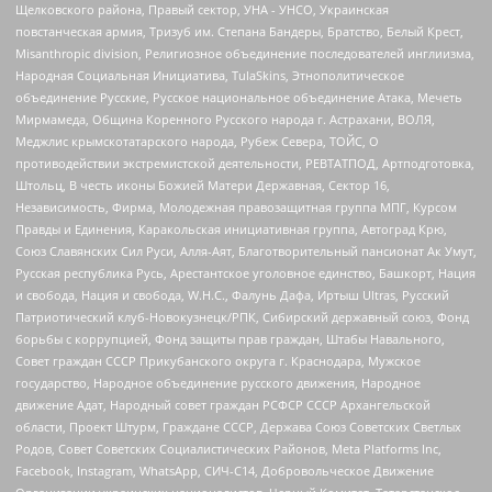
Щелковского района, Правый сектор, УНА - УНСО, Украинская
повстанческая армия, Тризуб им. Степана Бандеры, Братство, Белый Крест,
Misanthropic division, Религиозное объединение последователей инглиизма,
Народная Социальная Инициатива, TulaSkins, Этнополитическое
объединение Русские, Русское национальное объединение Атака, Мечеть
Мирмамеда, Община Коренного Русского народа г. Астрахани, ВОЛЯ,
Меджлис крымскотатарского народа, Рубеж Севера, ТОЙС, О
противодействии экстремистской деятельности, РЕВТАТПОД, Артподготовка,
Штольц, В честь иконы Божией Матери Державная, Сектор 16,
Независимость, Фирма, Молодежная правозащитная группа МПГ, Курсом
Правды и Единения, Каракольская инициативная группа, Автоград Крю,
Союз Славянских Сил Руси, Алля-Аят, Благотворительный пансионат Ак Умут,
Русская республика Русь, Арестантское уголовное единство, Башкорт, Нация
и свобода, Нация и свобода, W.H.С., Фалунь Дафа, Иртыш Ultras, Русский
Патриотический клуб-Новокузнецк/РПК, Сибирский державный союз, Фонд
борьбы с коррупцией, Фонд защиты прав граждан, Штабы Навального,
Совет граждан СССР Прикубанского округа г. Краснодара, Мужское
государство, Народное объединение русского движения, Народное
движение Адат, Народный совет граждан РСФСР СССР Архангельской
области, Проект Штурм, Граждане СССР, Держава Союз Советских Светлых
Родов, Совет Советских Социалистических Районов, Meta Platforms Inc,
Facebook, Instagram, WhatsApp, СИЧ-С14, Добровольческое Движение