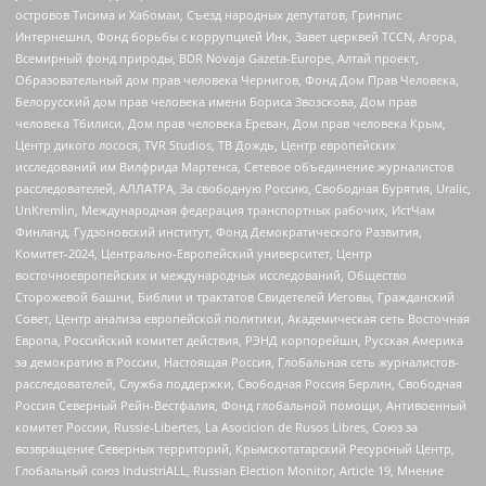
островов Тисима и Хабомаи, Съезд народных депутатов, Гринпис
Интернешнл, Фонд борьбы с коррупцией Инк, Завет церквей TCCN, Агора,
Всемирный фонд природы, BDR Novaja Gazeta-Europe, Алтай проект,
Образовательный дом прав человека Чернигов, Фонд Дом Прав Человека,
Белорусский дом прав человека имени Бориса Звозскова, Дом прав
человека Тбилиси, Дом прав человека Ереван, Дом прав человека Крым,
Центр дикого лосося, TVR Studios, ТВ Дождь, Центр европейских
исследований им Вилфрида Мартенса, Сетевое объединение журналистов
расследователей, АЛЛАТРА, За свободную Россию, Свободная Бурятия, Uralic,
UnKremlin, Международная федерация транспортных рабочих, ИстЧам
Финланд, Гудзоновский институт, Фонд Демократического Развития,
Комитет-2024, Центрально-Европейский университет, Центр
восточноевропейских и международных исследований, Общество
Сторожевой башни, Библии и трактатов Свидетелей Иеговы, Гражданский
Совет, Центр анализа европейской политики, Академическая сеть Восточная
Европа, Российский комитет действия, РЭНД корпорейшн, Русская Америка
за демократию в России, Настоящая Россия, Глобальная сеть журналистов-
расследователей, Служба поддержки, Свободная Россия Берлин, Свободная
Россия Северный Рейн-Вестфалия, Фонд глобальной помощи, Антивоенный
комитет России, Russie-Libertes, La Asocicion de Rusos Libres, Союз за
возвращение Северных территорий, Крымскотатарский Ресурсный Центр,
Глобальный союз IndustriALL, Russian Election Monitor, Article 19, Мнение