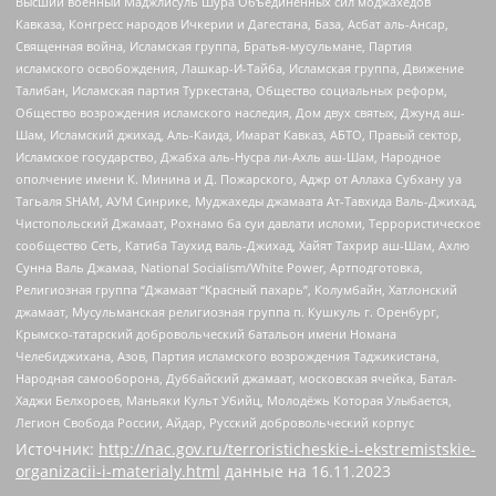
Высший военный Маджлисуль Шура Объединенных сил моджахедов
Кавказа, Конгресс народов Ичкерии и Дагестана, База, Асбат аль-Ансар,
Священная война, Исламская группа, Братья-мусульмане, Партия
исламского освобождения, Лашкар-И-Тайба, Исламская группа, Движение
Талибан, Исламская партия Туркестана, Общество социальных реформ,
Общество возрождения исламского наследия, Дом двух святых, Джунд аш-
Шам, Исламский джихад, Аль-Каида, Имарат Кавказ, АБТО, Правый сектор,
Исламское государство, Джабха аль-Нусра ли-Ахль аш-Шам, Народное
ополчение имени К. Минина и Д. Пожарского, Аджр от Аллаха Субхану уа
Тагьаля SHAM, АУМ Синрике, Муджахеды джамаата Ат-Тавхида Валь-Джихад,
Чистопольский Джамаат, Рохнамо ба суи давлати исломи, Террористическое
сообщество Сеть, Катиба Таухид валь-Джихад, Хайят Тахрир аш-Шам, Ахлю
Сунна Валь Джамаа, National Socialism/White Power, Артподготовка,
Религиозная группа “Джамаат “Красный пахарь”, Колумбайн, Хатлонский
джамаат, Мусульманская религиозная группа п. Кушкуль г. Оренбург,
Крымско-татарский добровольческий батальон имени Номана
Челебиджихана, Азов, Партия исламского возрождения Таджикистана,
Народная самооборона, Дуббайский джамаат, московская ячейка, Батал-
Хаджи Белхороев, Маньяки Культ Убийц, Молодёжь Которая Улыбается,
Легион Свобода России, Айдар, Русский добровольческий корпус
Источник:
http://nac.gov.ru/terroristicheskie-i-ekstremistskie-
organizacii-i-materialy.html
данные на
16.11.2023