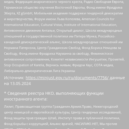
медиа, Федерация анархического черного креста, Радио Свободная Европа,
Германское общество изучения Восточной Европы, Фонд имени Фридриха
Эберта, XZ gGmbH, Мобильная академия поддержки гендерной демократии
и миротворчества, Форум имени Льва Копелева, American Councils for
International Education, Cultural Vistas, Institute of International Education,
Антивоенное движение Антальи, Открытый диалог, Школа международных
отношений и государственной политики им Питера Мунка, Российско-
канадский демократический альянс, Школа международных отношений им
Нормана Патерсона, Центр Гражданских Свобод, Фонд Бориса Немцова за
Свободу, Фонд имени Фридриха Науманна за свободу, Феминистское
антивоенное сопротивление, Комитет независимости Ингушетии, Прометей,
Stop Occupation of Karelia, Вернись живым, Фридом Хаус, СОТА медиа,
Либерально-демократическая Лига Украины
Источник:
https://minjust.gov.ru/ru/documents/7756/
данные
на
13.05.2024
* Сведения реестра НКО, выполняющих функции
иностранного агента:
Лилит, Правозащитная группа Гражданин.Армия.Право, Нижегородский
центр немецкой и европейской культуры, Центр гендерных исследований,
Фонд защиты прав граждан Штаб, Институт права и публичной политики,
Фонд борьбы с коррупцией, Альянс врачей, НАСИЛИЮ.НЕТ, Мы против