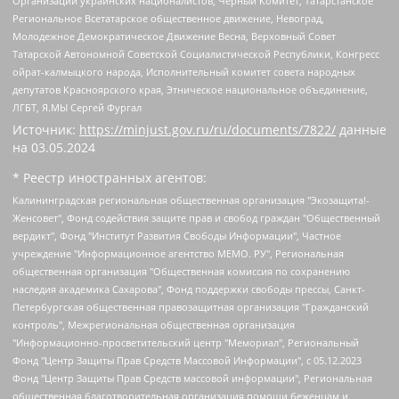
Организации украинских националистов, Черный Комитет, Татарстанское
Региональное Всетатарское общественное движение, Невоград,
Молодежное Демократическое Движение Весна, Верховный Совет
Татарской Автономной Советской Социалистической Республики, Конгресс
ойрат-калмыцкого народа, Исполнительный комитет совета народных
депутатов Красноярского края, Этническое национальное объединение,
ЛГБТ, Я.МЫ Сергей Фургал
Источник:
https://minjust.gov.ru/ru/documents/7822/
данные
на
03.05.2024
* Реестр иностранных агентов:
Калининградская региональная общественная организация "Экозащита!-Женсовет", Фонд содействия защите прав и свобод граждан "Общественный вердикт", Фонд "Институт Развития Свободы Информации", Частное учреждение "Информационное агентство МЕМО. РУ", Региональная общественная организация "Общественная комиссия по сохранению наследия академика Сахарова", Фонд поддержки свободы прессы, Санкт-Петербургская общественная правозащитная организация "Гражданский контроль", Межрегиональная общественная организация "Информационно-просветительский центр "Мемориал", Региональный Фонд "Центр Защиты Прав Средств Массовой Информации", с 05.12.2023 Фонд "Центр Защиты Прав Средств массовой информации", Региональная общественная благотворительная организация помощи беженцам и мигрантам "Гражданское содействие", Негосударственное образовательное учреждение дополнительного профессионального образования (повышение квалификации) специалистов "АКАДЕМИЯ ПО ПРАВАМ ЧЕЛОВЕКА", Свердловская региональная общественная организация "Сутяжник", Автономная некоммерческая организация "Центр независимых социологических исследований", Союз общественных объединений "Российский исследовательский центр по правам человека", Региональное общественное учреждение научно-информационный центр "МЕМОРИАЛ", Некоммерческая организация "Фонд защиты гласности", Автономная некоммерческая организация "Институт прав человека", Городская общественная организация "Екатеринбургское общество "МЕМОРИАЛ", Городская общественная организация "Рязанское историко-просветительское и правозащитное общество "Мемориал" (Рязанский Мемориал), Челябинский региональный орган общественной самодеятельности – женское общественное объединение "Женщины Евразии", Челябинский региональный орган общественной самодеятельности "Уральская правозащитная группа", Фонд содействия защите здоровья и социальной справедливости имени Андрея Рылькова, Автономная Некоммерческая Организация "Аналитический Центр Юрия Левады", Автономная некоммерческая организация социальной поддержки населения "Проект Апрель", Региональная общественная организация помощи женщинам и детям, находящимся в кризисной ситуации "Информационно-методический центр "Анна", Фонд содействия развитию массовых коммуникаций и правовому просвещению "Так-так-Так", Фонд содействия устойчивому развитию "Серебряная тайга", Свердловский региональный общественный фонд социальных проектов "Новое время", "Idel.Реалии", Кавказ.Реалии, Крым.Реалии, Телеканал Настоящее Время, Татаро-башкирская служба Радио Свобода (Azatliq Radiosi), Радио Свободная Европа/Радио Свобода (PCE/PC), "Сибирь.Реалии", "Фактограф", Благотворительный фонд помощи осужденным и их семьям, Автономная некоммерческая организация "Институт глобализации и социальных движений", Фонд "В защиту прав заключенных", Частное учреждение "Центр поддержки и содействия развитию средств массовой информации", Пензенский региональный общественный благотворительный фонд "Гражданский союз", "Север.Реалии", Некоммерческая организация Фонд "Правовая инициатива", Общество с ограниченной ответственностью "Радио Свободная Европа/Радио Свобода", Чешское информационное агентство "MEDIUM-ORIENT", Красноярская региональная общественная организация "Мы против СПИДа", Камалягин Денис Николаевич, Маркелов Сергей Евгеньевич, Пономарев Лев Александрович, Савицкая Людмила Алексеевна, Автономная некоммерческая организация "Центр по работе с проблемой насилия "НАСИЛИЮ.НЕТ", Межрегиональный профессиональный союз работников здравоохранения "Альянс врачей", Юридическое лицо, зарегистрированное в Латвийской Республике, SIA "Medusa Project" (регистрационный номер 40103797863, дата регистрации 10.06.2014), Некоммерческая организация "Фонд по борьбе с коррупцией", Автономная некоммерческая организация "Институт права и публичной политики", Баданин Роман Сергеевич, Гликин Максим Александрович, Железнова Мария Михайловна, Лукьянова Юлия Сергеевна, Маетная Елизавета Витальевна, Маняхин Петр Борисович, Чуракова Ольга Владимировна, Ярош Юлия Петровна, Юридическое лицо "The Insider SIA", зарегистрированное в Риге, Латвийская Республика (дата регистрации 26.06.2015), являющееся администратором доменного имени интернет-издания "The Insider SIA", https://theins.ru, Постернак Алексей Евгеньевич, Рубин Михаил Аркадьевич, Анин Роман Александрович, Юридическое лицо Istories fonds, зарегистрированное в Латвийской Республике (регистрационный номер 50008295751, дата регистрации 24.02.2020), Великовский Дмитрий Александрович, Долинина Ирина Николаевна, Мароховская Алеся Алексеевна, Шлейнов Роман Юрьевич, Шмагун Олеся Валентиновна, Общество с ограниченной ответственностью "Альтаир 2021", Общество с ограниченной ответственностью "Вега 2021", Общество с ограниченной ответственностью "Главный редактор 2021", Общество с ограниченной ответственностью "Ромашки монолит", Важенков Артем Валерьевич, Ивановская областная общественная организация "Центр гендерных исследований", Гурман Юрий Альбертович, Медиапроект "ОВД-Инфо", Егоров Владимир Владимирович, Жилинский Владимир Александрович, Общество с ограниченной ответственностью "ЗП", Иванова София Юрьевна, Карезина Инна Павловна, Кильтау Екатерина Викторовна, Петров Алексей Викторович, Пискунов Сергей Евгеньевич, Смирнов Сергей Сергеевич, Тихонов Михаил Сергеевич, Общество с ограниченной ответственностью "ЖУРНАЛИСТ-ИНОСТРАННЫЙ АГЕНТ", Арапова Галина Юрьевна, Вольтская Татьяна Анатольевна, Американская компания "Mason G.E.S. Anonymous Foundation" (США), являющаяся владельцем интернет-издания https://mnews.world/, Компания "Stichting Bellingcat", зарегистрированная в Нидерландах (дата регистрации 11.07.2018), Захаров Андрей Вячеславович, Клепиковская Екатерина Дмитриевна, Общество с ограниченной ответственностью "МЕМО", Перл Роман Александрович, Симонов Евгений Алексеевич, Соловьева Елена Анатольевна, Сотников Даниил Владимирович, Сурначева Елизавета Дмитриевна, Автономная некоммерческая организация по защите прав человека и информированию населения "Якутия – Наше Мнение", Общество с ограниченной ответственностью "Москоу диджитал медиа", с 26.01.2023 Общество с ограниченной ответственностью "Чайка Белые сады", Ветошкина Валерия Валерьевна, Заговора Максим Александрович, Межрегиональное общественное движение "Российская ЛГБТ - сеть", Оленичев Максим Владимирович, Павлов Иван Юрьевич, Скворцова Елена Сергеевна, Общество с ограниченной ответственностью "Как бы инагент", Кочетков Игорь Викторович, Общество с ограниченной ответственностью "Честные выборы", Еланчик Олег Александрович, Общество с ограниченной ответственностью "Нобелевский призыв", Гималова Регина Эмилевна, Григорьев Андрей Валерьевич, Григорьева Алина Александровна, Ассоциация по содействию защите прав призывников, альтернативнослужащих и военнослужащих "Правозащитная группа "Гражданин.Армия.Право", Хисамова Регина Фаритовна, Автономная некоммерческая организация по реализации социально-правовых программ "Лилит", Дальневосточное общественное движение "Маяк", Санкт-Петербургская ЛГБТ-инициативная группа "Выход", Инициативная группа ЛГБТ+ "Реверс", Алексеев Андрей Викторович, Бекбулатова Таисия Львовна, Беляев Иван Михайлович, Владыкина Елена Сергеевна, Гельман Марат Александрович, Никульшина Вероника Юрьевна, Толоконникова Надежда Андреевна, Шендерович Виктор Анатольевич, Общество с ограниченной ответственностью "Данное сообщение", Общество с ограниченной ответственностью Издательский дом "Новая глава", Айнбиндер Александра Александровна, Московский комьюнити-центр для ЛГБТ+инициатив, Благотворительный фонд развития филантропии, Deutsche Welle (Германия, Kurt-Schumacher-Strasse 3, 53113 Bonn), Борзунова Мария Михайловна, Воробьев Виктор Викторович, Голубева Анна Львовна, Константинова Алла Михайловна, Малкова Ирина Владимировна, Мурадов Мурад Абдулгалимович, Осетинская Елизавета Николаевна, Понасенков Евгений Николаевич, Ганапольский Матвей Юрьевич, Киселев Евгений Алексеевич, Борухович Ирина Григорьевна, Дремин Иван Тимофеевич, Дубровский Дмитрий Викторович, Красноярская региональная общественная организация поддержки и развития альтернативных образовательных технологий и межкультурных коммуникаций "ИНТЕРРА", Маяковская Екатерина Алексеевна, Фейгин Марк Захарович, Филимонов Андрей Викторович, Дзугкоева Регина Николаевна, Доброхотов Роман Александрович, Дудь Юрий Александрович, Елкин Сергей Владимирович, Кругликов Кирилл Игоревич, Сабунаева Мария Леонидовна, Семенов Алексей Владимирович, Шаинян Карен Багратович, Шульман Екатерина Михайловна, Асафьев Артур Валерьевич, Вахштайн Виктор Семенович, Венедиктов Алексей Алексеевич, Лушникова Екатерина Евгеньевна, Волков Леонид Михайлович, Невзоров Александр Глебович, Пархоменко Сергей Борисович, Сироткин Ярослав Николаевич, Кара-Мурза Владимир Владимирович, Баранова Наталья Владимировна, Гозман Леонид Яковлевич, Кагарлицкий Борис Юльевич, Климарев Михаил Валерьевич, Милов Владимир Станиславович, Автономная некоммерческая организация Краснодарский центр современного искусства "Типография", Моргенштерн Алишер Тагирович, Соболь Любовь Эдуардовна, Общество с ограниченной ответственностью "ЛИЗА НОРМ", Каспаров Гарри Кимович, Ходорковский Михаил Борисович, Общество с ограниченной ответственностью "Апрельские тезисы", Данилович Ирина Брониславовна, Кашин Олег Владимирович, Петров Николай Владимирович, Пивоваров Алексей Владимирович, Соколов Михаил Владимирович, Цветкова Юлия Владимировна, Чичваркин Евгений Александрович, Комитет против пыток/Команда против пыток, Общество с ограниченной ответственностью "Первый научный", Общество с ограниченной ответственностью "Вертолет и ко", Белоцерковская Вероника Борисовна, Кац Максим Евгеньевич, Лазарева Татьяна Юрьевна, Шаведдинов Руслан Табризович, Яшин Илья Валерьевич, Общество с ограниченной ответственностью "Иноагент ААВ", Алешковский Дмитрий Петрович, Альбац Евгения Марковна, Быков Дмитрий Львович, Галямина Юлия Евгеньевна, Лойко Сергей Леонидович, Мартынов Кирилл Константинович, Медведев Сергей Александрович, Крашенинников Федор Геннадиевич, Гордеева Катерина Вл