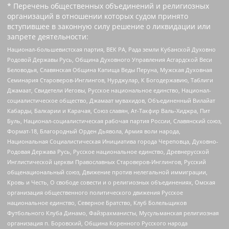
* Перечень общественных объединений и религиозных
организаций в отношении которых судом принято
вступившее в законную силу решение о ликвидации или
запрете деятельности:
Национал-большевистская партия, ВЕК РА, Рада земли Кубанской Духовно
Родовой Державы Русь, Община Духовного Управления Асгардской Веси
Беловодья, Славянская Община Капища Веды Перуна, Мужская Духовная
Семинария Староверов-Инглингов, Нурджулар, К Богодержавию, Таблиги
Джамаат, Свидетели Иеговы, Русское национальное единство, Национал-
социалистическое общество, Джамаат мувахидов, Объединенный Вилайат
Кабарды, Балкарии и Карачая, Союз славян, Ат-Такфир Валь-Хиджра, Пит
Буль, Национал-социалистическая рабочая партия России, Славянский союз,
Формат-18, Благородный Орден Дьявола, Армия воли народа,
Национальная Социалистическая Инициатива города Череповца, Духовно-
Родовая Держава Русь, Русское национальное единство, Древнерусской
Инглистической церкви Православных Староверов-Инглингов, Русский
общенациональный союз, Движение против нелегальной иммиграции,
Кровь и Честь, О свободе совести и о религиозных объединениях, Омская
организация общественного политического движения Русское
национальное единство, Северное Братство, Клуб Болельщиков
Футбольного Клуба Динамо, Файзрахманисты, Мусульманская религиозная
организация п. Боровский, Община Коренного Русского народа