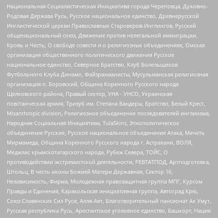
Национальная Социалистическая Инициатива города Череповца, Духовно-
Родовая Держава Русь, Русское национальное единство, Древнерусской
Инглистической церкви Православных Староверов-Инглингов, Русский
общенациональный союз, Движение против нелегальной иммиграции,
Кровь и Честь, О свободе совести и о религиозных объединениях, Омская
организация общественного политического движения Русское
национальное единство, Северное Братство, Клуб Болельщиков
Футбольного Клуба Динамо, Файзрахманисты, Мусульманская религиозная
организация п. Боровский, Община Коренного Русского народа
Щелковского района, Правый сектор, УНА - УНСО, Украинская
повстанческая армия, Тризуб им. Степана Бандеры, Братство, Белый Крест,
Misanthropic division, Религиозное объединение последователей инглиизма,
Народная Социальная Инициатива, TulaSkins, Этнополитическое
объединение Русские, Русское национальное объединение Атака, Мечеть
Мирмамеда, Община Коренного Русского народа г. Астрахани, ВОЛЯ,
Меджлис крымскотатарского народа, Рубеж Севера, ТОЙС, О
противодействии экстремистской деятельности, РЕВТАТПОД, Артподготовка,
Штольц, В честь иконы Божией Матери Державная, Сектор 16,
Независимость, Фирма, Молодежная правозащитная группа МПГ, Курсом
Правды и Единения, Каракольская инициативная группа, Автоград Крю,
Союз Славянских Сил Руси, Алля-Аят, Благотворительный пансионат Ак Умут,
Русская республика Русь, Арестантское уголовное единство, Башкорт, Нация