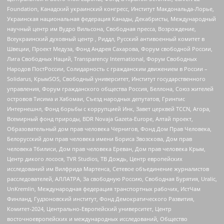
Foundation, Канадский украинский конгресс, Институт Макдональда-Лорье,
Украинская национальная федерация Канады, Декабристы, Международный
научный центр им Вудро Вильсона, Свободная пресса, Возрождение,
Всеукраинский духовный центр , Риддл, Русский антивоенный комитет в
Швеции, Проект Медуза, Фонд Андрея Сахарова, Форум свободной России,
Лига Свободных Наций, Transparеncy International, Форум Свободных
Народов ПостРоссии, Солидарность с гражданским движением в России –
Solidarus, КрымSOS, Свободный университет, Институт государственного
управления, Форум гражданского общества Россия, Беллона, Союз жителей
островов Тисима и Хабомаи, Съезд народных депутатов, Гринпис
Интернешнл, Фонд борьбы с коррупцией Инк, Завет церквей TCCN, Агора,
Всемирный фонд природы, BDR Novaja Gazeta-Europe, Алтай проект,
Образовательный дом прав человека Чернигов, Фонд Дом Прав Человека,
Белорусский дом прав человека имени Бориса Звозскова, Дом прав
человека Тбилиси, Дом прав человека Ереван, Дом прав человека Крым,
Центр дикого лосося, TVR Studios, ТВ Дождь, Центр европейских
исследований им Вилфрида Мартенса, Сетевое объединение журналистов
расследователей, АЛЛАТРА, За свободную Россию, Свободная Бурятия, Uralic,
UnKremlin, Международная федерация транспортных рабочих, ИстЧам
Финланд, Гудзоновский институт, Фонд Демократического Развития,
Комитет-2024, Центрально-Европейский университет, Центр
восточноевропейских и международных исследований, Общество