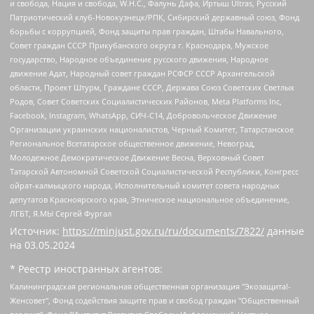
и свобода, Нация и свобода, W.H.С., Фалунь Дафа, Иртыш Ultras, Русский
Патриотический клуб-Новокузнецк/РПК, Сибирский державный союз, Фонд
борьбы с коррупцией, Фонд защиты прав граждан, Штабы Навального,
Совет граждан СССР Прикубанского округа г. Краснодара, Мужское
государство, Народное объединение русского движения, Народное
движение Адат, Народный совет граждан РСФСР СССР Архангельской
области, Проект Штурм, Граждане СССР, Держава Союз Советских Светлых
Родов, Совет Советских Социалистических Районов, Meta Platforms Inc,
Facebook, Instagram, WhatsApp, СИЧ-С14, Добровольческое Движение
Организации украинских националистов, Черный Комитет, Татарстанское
Региональное Всетатарское общественное движение, Невоград,
Молодежное Демократическое Движение Весна, Верховный Совет
Татарской Автономной Советской Социалистической Республики, Конгресс
ойрат-калмыцкого народа, Исполнительный комитет совета народных
депутатов Красноярского края, Этническое национальное объединение,
ЛГБТ, Я.МЫ Сергей Фургал
Источник:
https://minjust.gov.ru/ru/documents/7822/
данные
на
03.05.2024
* Реестр иностранных агентов:
Калининградская региональная общественная организация "Экозащита!-Женсовет", Фонд содействия защите прав и свобод граждан "Общественный вердикт", Фонд "Институт Развития Свободы Информации", Частное учреждение "Информационное агентство МЕМО. РУ", Региональная общественная организация "Общественная комиссия по сохранению наследия академика Сахарова", Фонд поддержки свободы прессы, Санкт-Петербургская общественная правозащитная организация "Гражданский контроль", Межрегиональная общественная организация "Информационно-просветительский центр "Мемориал", Региональный Фонд "Центр Защиты Прав Средств Массовой Информации", с 05.12.2023 Фонд "Центр Защиты Прав Средств массовой информации", Региональная общественная благотворительная организация помощи беженцам и мигрантам "Гражданское содействие", Негосударственное образовательное учреждение дополнительного профессионального образования (повышение квалификации) специалистов "АКАДЕМИЯ ПО ПРАВАМ ЧЕЛОВЕКА", Свердловская региональная общественная организация "Сутяжник", Автономная некоммерческая организация "Центр независимых социологических исследований", Союз общественных объединений "Российский исследовательский центр по правам человека", Региональное общественное учреждение научно-информационный центр "МЕМОРИАЛ", Некоммерческая организация "Фонд защиты гласности", Автономная некоммерческая организация "Институт прав человека", Городская общественная организация "Екатеринбургское общество "МЕМОРИАЛ", Городская общественная организация "Рязанское историко-просветительское и правозащитное общество "Мемориал" (Рязанский Мемориал), Челябинский региональный орган общественной самодеятельности – женское общественное объединение "Женщины Евразии", Челябинский региональный орган общественной самодеятельности "Уральская правозащитная группа", Фонд содействия защите здоровья и социальной справедливости имени Андрея Рылькова, Автономная Некоммерческая Организация "Аналитический Центр Юрия Левады", Автономная некоммерческая организация социальной поддержки населения "Проект Апрель", Региональная общественная организация помощи женщинам и детям, находящимся в кризисной ситуации "Информационно-методический центр "Анна", Фонд содействия развитию массовых коммуникаций и правовому просвещению "Так-так-Так", Фонд содействия устойчивому развитию "Серебряная тайга", Свердловский региональный общественный фонд социальных проектов "Новое время", "Idel.Реалии", Кавказ.Реалии, Крым.Реалии, Телеканал Настоящее Время, Татаро-башкирская служба Радио Свобода (Azatliq Radiosi), Радио Свободная Европа/Радио Свобода (PCE/PC), "Сибирь.Реалии", "Фактограф", Благотворительный фонд помощи осужденным и их семьям, Автономная некоммерческая организация "Институт глобализации и социальных движений", Фонд "В защиту прав заключенных", Частное учреждение "Центр поддержки и содействия развитию средств массовой информации", Пензенский региональный общественный благотворительный фонд "Гражданский союз", "Север.Реалии", Некоммерческая организация Фонд "Правовая инициатива", Общество с ограниченной ответственностью "Радио Свободная Европа/Радио Свобода", Чешское информационное агентство "MEDIUM-ORIENT", Красноярская региональная общественная организация "Мы против СПИДа", Камалягин Денис Николаевич, Маркелов Сергей Евгеньевич, Пономарев Лев Александрович, Савицкая Людмила Алексеевна, Автономная некоммерческая организация "Центр по работе с проблемой насилия "НАСИЛИЮ.НЕТ", Межрегиональный профессиональный союз работников здравоохранения "Альянс врачей", Юридическое лицо, зарегистрированное в Латвийской Республике, SIA "Medusa Project" (регистрационный номер 40103797863, дата регистрации 10.06.2014), Некоммерческая организация "Фонд по борьбе с коррупцией", Автономная некоммерческая организация "Институт права и публичной политики", Баданин Роман Сергеевич, Гликин Максим Александрович, Железнова Мария Михайловна, Лукьянова Юлия Сергеевна, Маетная Елизавета Витальевна, Маняхин Петр Борисович, Чуракова Ольга Владимировна, Ярош Юлия Петровна, Юридическое лицо "The Insider SIA", зарегистрированное в Риге, Латвийская Республика (дата регистрации 26.06.2015), являющееся администратором доменного имени интернет-издания "The Insider SIA", https://theins.ru, Постернак Алексей Евгеньевич, Рубин Михаил Аркадьевич, Анин Роман Александрович, Юридическое лицо Istories fonds, зарегистрированное в Латвийской Республике (регистрационный номер 50008295751, дата регистрации 24.02.2020), Великовский Дмитрий Александрович, Долинина Ирина Николаевна, Мароховская Алеся Алексеевна, Шлейнов Роман Юрьевич, Шмагун Олеся Валентиновна, Общество с ограниченной ответственностью "Альтаир 2021", Общество с ограниченной ответственностью "Вега 2021", Общество с ограниченной ответственностью "Главный редактор 2021", Общество с ограниченной ответственностью "Ромашки монолит", Важенков Артем Валерьевич, Ивановская областная общественная организация "Центр гендерных исследований", Гурман Юрий Альбертович, Медиапроект "ОВД-Инфо", Егоров Владимир Владимирович, Жилинский Владимир Александрович, Общество с ограниченной ответственностью "ЗП", Иванова София Юрьевна, Карезина Инна Павловна, Кильтау Екатерина Викторовна, Петров Алексей Викторович, Пискунов Сергей Евгеньевич, Смирнов Сергей Сергеевич, Тихонов Михаил Сергеевич, Общество с ограниченной ответственностью "ЖУРНАЛИСТ-ИНОСТРАННЫЙ АГЕНТ", Арапова Галина Юрьевна, Вольтская Татьяна Анатольевна, Американская компания "Mason G.E.S. Anonymous Foundation" (США), являющаяся владельцем интернет-издания https://mnews.world/, Компания "Stichting Bellingcat", зарегистрированная в Нидерландах (дата регистрации 11.07.2018), Захаров Андрей Вячеславович, Клепиковская Екатерина Дмитриевна, Общество с ограниченной ответственностью "МЕМО", Перл Роман Александрович, Симонов Евгений Алексеевич, Соловьева Елена Анатольевна, Сотников Даниил Владимирович, Сурначева Елизавета Дмитриевна, Автономная некоммерческая организация по защите прав человека и информированию населения "Якутия – Наше Мнение", Общество с ограниченной ответственностью "Москоу диджитал медиа", с 26.01.2023 Общество с ограниченной ответственностью "Чайка Белые сады", Ветошкина Валерия Валерьевна, Заговора Максим Александрович, Межрегиональное общественное движение "Российская ЛГБТ - сеть", Оленичев Максим Владимирович, Павлов Иван Юрьевич, Скворцова Елена Сергеевна, Общество с ограниченной ответственностью "Как бы инагент", Кочетков Игорь Викторович, Общество с ограниченной ответственностью "Честные выборы", Еланчик Олег Александрович, Общество с ограниченной ответственностью "Нобелевский призыв", Гималова Регина Эмилевна, Григорьев Андрей Валерьевич, Григорьева Алина Александровна, Ассоциация по содействию защите прав призывников, альтернативнослужащих и военнослужащих "Правозащитная группа "Гражданин.Армия.Право", Хисамова Регина Фаритовна, Автономная некоммерческая организация по реализации социально-правовых программ "Лилит", Дальневосточное общественное движение "Маяк", Санкт-Петербургская ЛГБТ-инициативная группа "Выход", Инициативная группа ЛГБТ+ "Реверс", Алексеев Андрей Викторович, Бекбулатова Таисия Львовна, Беляев Иван Михайлович, Владыкина Елена Сергеевна, Гельман Марат Александрович, Никульшина Вероника Юрьевна, Толоконникова Надежда Андреевна, Шендерович Виктор Анатольевич, Общество с ограниченной ответственностью "Данное сообщение", Общество с ограниченной ответственностью Издательский дом "Новая глава", Айнбиндер Александра Александровна, Московский комьюнити-центр для ЛГБТ+инициатив, Благотворительный фонд развития филантропии, Deutsche Welle (Германия, Kurt-Schumacher-Strasse 3, 53113 Bonn), Борзунова Мария Михайловна, Воробьев Виктор Викторович, Голубева Анна Львовна, Константинова Алла Михайловна, Малкова Ирина Владимировна, Мурадов Мурад Абдулгалимович, Осетинская Елизавета Николаевна, Понасенков Евгений Николаевич, Ганапольский Матвей Юрьевич, Киселев Евгений Алексеевич, Борухович Ирина Григорьевна, Дремин Иван Тимофеевич, Дубровский Дмитрий Викторович, Красноярская региональная общественная организация поддержки и развития альтернативных образовательных технологий и межкультурных коммуникаций "ИНТЕРРА", Маяковская Екатерина Алексеевна, Фейгин Марк Захарович, Филимонов Андрей Викторович, Дзугкоева Регина Николаевна, Доброхотов Роман Александрович, Дудь Юрий Александрович, Елкин Сергей Владимирович, Кругликов Кирилл Игоревич, Сабунаева Мария Леонидовна, Семенов Алексей Владимирович, Шаинян Карен Багратович, Шульман Екатерина Михайловна, Асафьев Артур Валерьевич, Вахштайн Виктор Семенович, Венедиктов Алексей Алексеевич, Лушникова Екатерина Евгеньевна, Волков Леонид Михайлович, Невзоров Александр Глебович, Пархоменко Сергей Борисович, Сироткин Ярослав Николаевич, Кара-Мурза Владимир Владимирович, Баранова Наталья Владимировна, Гозман Леонид Яковлевич, Кагарлицкий Борис Юльевич, Климарев Михаил Валерьевич, Милов Владимир Станиславович, Автономная некоммерческая организация Краснодарский центр современного искусства "Типография", Моргенштерн Алишер Тагирович, Соболь Любовь Эдуардовна, Общество с ограниченной ответственностью "ЛИЗА НОРМ", Каспаров Гарри Кимович, Ходорковский Михаил Борисович, Общество с ограниченной ответственностью "Апрельские тезисы", Данилович Ирина Брониславовна, Кашин Олег Владимирович, Петров Николай Владимирович, Пивоваров Алексей Владимирович, Соколов Михаил Владимирович, Цветкова Юлия Владимировна, Чичваркин Евгений Александрович, Комитет против пыток/Команда против пыток, Общество с ограниченной ответственностью "Первый научный", Общество с ограниченной ответственностью "Вертолет и ко", Белоцерковская Вероника Борисовна, Кац Максим Евгеньевич, Лазарева Татьяна Юрьевна, Шаведдинов Руслан Табризович, Яшин Илья Валерьевич, Общество с ограниченной ответственностью "Иноагент ААВ", Алешковский Дмитрий Петрович, Альбац Евгения Марковна, Быков Дмитрий Львович, Галямина Юлия Евгеньевна, Лойко Сергей Леонидович, Мартынов Кирилл Константинович, Медведев Сергей Александрович, Крашенинников Федор Геннадиевич, Гордеева Катерина Вл