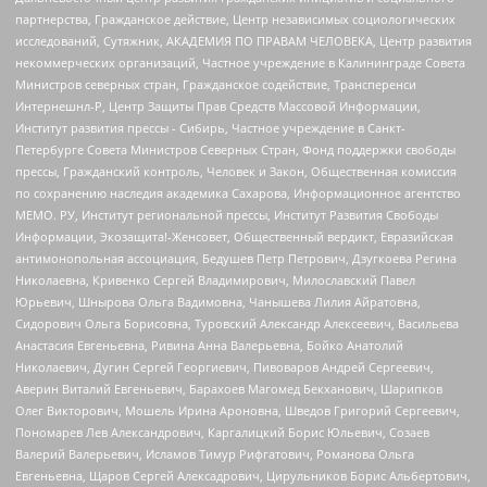
партнерства, Гражданское действие, Центр независимых социологических
исследований, Сутяжник, АКАДЕМИЯ ПО ПРАВАМ ЧЕЛОВЕКА, Центр развития
некоммерческих организаций, Частное учреждение в Калининграде Совета
Министров северных стран, Гражданское содействие, Трансперенси
Интернешнл-Р, Центр Защиты Прав Средств Массовой Информации,
Институт развития прессы - Сибирь, Частное учреждение в Санкт-
Петербурге Совета Министров Северных Стран, Фонд поддержки свободы
прессы, Гражданский контроль, Человек и Закон, Общественная комиссия
по сохранению наследия академика Сахарова, Информационное агентство
МЕМО. РУ, Институт региональной прессы, Институт Развития Свободы
Информации, Экозащита!-Женсовет, Общественный вердикт, Евразийская
антимонопольная ассоциация, Бедушев Петр Петрович, Дзугкоева Регина
Николаевна, Кривенко Сергей Владимирович, Милославский Павел
Юрьевич, Шнырова Ольга Вадимовна, Чанышева Лилия Айратовна,
Сидорович Ольга Борисовна, Туровский Александр Алексеевич, Васильева
Анастасия Евгеньевна, Ривина Анна Валерьевна, Бойко Анатолий
Николаевич, Дугин Сергей Георгиевич, Пивоваров Андрей Сергеевич,
Аверин Виталий Евгеньевич, Барахоев Магомед Бекханович, Шарипков
Олег Викторович, Мошель Ирина Ароновна, Шведов Григорий Сергеевич,
Пономарев Лев Александрович, Каргалицкий Борис Юльевич, Созаев
Валерий Валерьевич, Исламов Тимур Рифгатович, Романова Ольга
Евгеньевна, Щаров Сергей Алексадрович, Цирульников Борис Альбертович,