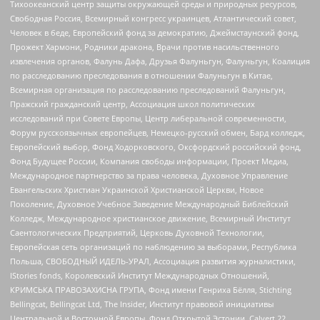
Тихоокеанский центр защиты окружающей среды и природных ресурсов,
Свободная Россия, Всемирный конгресс украинцев, Атлантический совет,
Человек в беде, Европейский фонд за демократию, Джеймстаунский фонд,
Прожект Хармони, Родники дракона, Врачи против насильственного
извлечения органов, Фалунь Дафа, Друзья Фалуньгун, Фалуньгун, Коалиция
по расследованию преследования в отношении Фалуньгун в Китае,
Всемирная организация по расследованию преследований Фалуньгун,
Пражский гражданский центр, Ассоциация школ политических
исследований при Совете Европы, Центр либеральной современности,
Форум русскоязычных европейцев, Немецко-русский обмен, Бард колледж,
Европейский выбор, Фонд Ходорковского, Оксфордский российский фонд,
Фонд Будущее России, Компания свободы информации, Проект Медиа,
Международное партнерство за права человека, Духовное Управление
Евангельских Христиан Украинской Христианской Церкви, Новое
Поколение, Духовное Учебное Заведение Международный Библейский
Колледж, Международное христианское движение, Всемирный Институт
Саентологических Предприятий, Церковь Духовной Технологии,
Европейская сеть организаций по наблюдению за выборами, Республика
Польша, СВОБОДНЫЙ ИДЕЛЬ-УРАЛ, Ассоциация развития журналистики,
IStories fonds, Королевский Институт Международных Отношений,
КРИМСЬКА ПРАВОЗАХИСНА ГРУПА, Фонд имени Генриха Бёлля, Stichting
Bellingcat, Bellingcat Ltd, The Insider, Институт правовой инициативы
Центральной и Восточной Европы, Фонд Открытой Эстонии, Calvert 22