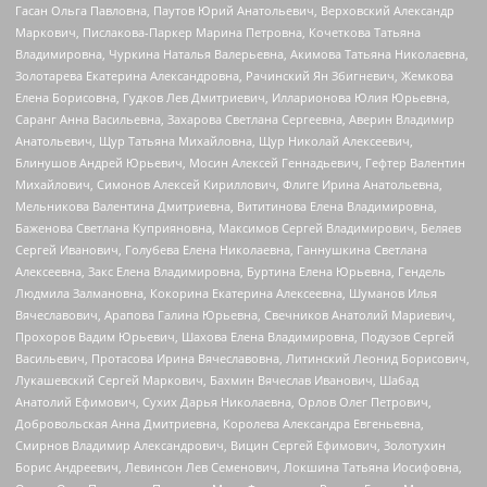
Гасан Ольга Павловна, Паутов Юрий Анатольевич, Верховский Александр
Маркович, Пислакова-Паркер Марина Петровна, Кочеткова Татьяна
Владимировна, Чуркина Наталья Валерьевна, Акимова Татьяна Николаевна,
Золотарева Екатерина Александровна, Рачинский Ян Збигневич, Жемкова
Елена Борисовна, Гудков Лев Дмитриевич, Илларионова Юлия Юрьевна,
Саранг Анна Васильевна, Захарова Светлана Сергеевна, Аверин Владимир
Анатольевич, Щур Татьяна Михайловна, Щур Николай Алексеевич,
Блинушов Андрей Юрьевич, Мосин Алексей Геннадьевич, Гефтер Валентин
Михайлович, Симонов Алексей Кириллович, Флиге Ирина Анатольевна,
Мельникова Валентина Дмитриевна, Вититинова Елена Владимировна,
Баженова Светлана Куприяновна, Максимов Сергей Владимирович, Беляев
Сергей Иванович, Голубева Елена Николаевна, Ганнушкина Светлана
Алексеевна, Закс Елена Владимировна, Буртина Елена Юрьевна, Гендель
Людмила Залмановна, Кокорина Екатерина Алексеевна, Шуманов Илья
Вячеславович, Арапова Галина Юрьевна, Свечников Анатолий Мариевич,
Прохоров Вадим Юрьевич, Шахова Елена Владимировна, Подузов Сергей
Васильевич, Протасова Ирина Вячеславовна, Литинский Леонид Борисович,
Лукашевский Сергей Маркович, Бахмин Вячеслав Иванович, Шабад
Анатолий Ефимович, Сухих Дарья Николаевна, Орлов Олег Петрович,
Добровольская Анна Дмитриевна, Королева Александра Евгеньевна,
Смирнов Владимир Александрович, Вицин Сергей Ефимович, Золотухин
Борис Андреевич, Левинсон Лев Семенович, Локшина Татьяна Иосифовна,