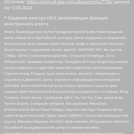
Источник:
https://minjust.gov.ru/ru/documents/7756/
данные
на
13.05.2024
* Сведения реестра НКО, выполняющих функции
иностранного агента:
Лилит, Правозащитная группа Гражданин.Армия.Право, Нижегородский
центр немецкой и европейской культуры, Центр гендерных исследований,
Фонд защиты прав граждан Штаб, Институт права и публичной политики,
Фонд борьбы с коррупцией, Альянс врачей, НАСИЛИЮ.НЕТ, Мы против
СПИДа, СВЕЧА, Гуманитарное действие, Открытый Петербург, Лига
Избирателей, Правовая инициатива, Гражданский Союз, Хасдей Ерушалаим,
Центр поддержки и содействия развитию средств массовой информации,
Горячая Линия, В защиту прав заключенных, Институт глобализации и
социальных движений, Центр социально-информационных инициатив
Действие, Благотворительный фонд охраны здоровья и защиты прав
граждан, Благотворительный фонд помощи осужденным и их семьям, Фонд
Тольятти, Новое время, Серебряная тайга, Так-Так-Так, Сова, центр Анна,
Проект Апрель, Самарская губерния, Эра здоровья, Мемориал,
Аналитический Центр Юрия Левады, Издательство Парк Гагарина, Фонд
имени Андрея Рылькова, Сфера, Центр СИБАЛЬТ, Уральская правозащитная
группа, Женщины Евразии, Институт прав человека, Фонд защиты гласности,
Российский исследовательский центр по правам человека,
Дальневосточный центр развития гражданских инициатив и социального