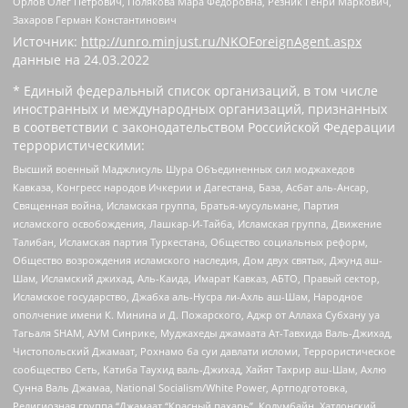
Орлов Олег Петрович, Полякова Мара Федоровна, Резник Генри Маркович,
Захаров Герман Константинович
Источник:
http://unro.minjust.ru/NKOForeignAgent.aspx
данные на
24.03.2022
* Единый федеральный список организаций, в том числе
иностранных и международных организаций, признанных
в соответствии с законодательством Российской Федерации
террористическими:
Высший военный Маджлисуль Шура Объединенных сил моджахедов
Кавказа, Конгресс народов Ичкерии и Дагестана, База, Асбат аль-Ансар,
Священная война, Исламская группа, Братья-мусульмане, Партия
исламского освобождения, Лашкар-И-Тайба, Исламская группа, Движение
Талибан, Исламская партия Туркестана, Общество социальных реформ,
Общество возрождения исламского наследия, Дом двух святых, Джунд аш-
Шам, Исламский джихад, Аль-Каида, Имарат Кавказ, АБТО, Правый сектор,
Исламское государство, Джабха аль-Нусра ли-Ахль аш-Шам, Народное
ополчение имени К. Минина и Д. Пожарского, Аджр от Аллаха Субхану уа
Тагьаля SHAM, АУМ Синрике, Муджахеды джамаата Ат-Тавхида Валь-Джихад,
Чистопольский Джамаат, Рохнамо ба суи давлати исломи, Террористическое
сообщество Сеть, Катиба Таухид валь-Джихад, Хайят Тахрир аш-Шам, Ахлю
Сунна Валь Джамаа, National Socialism/White Power, Артподготовка,
Религиозная группа “Джамаат “Красный пахарь”, Колумбайн, Хатлонский