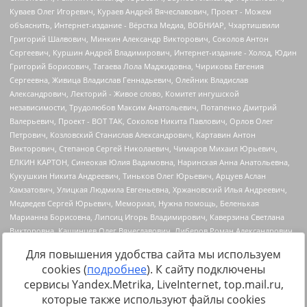
Для повышения удобства сайта мы используем
cookies (
подробнее
). К сайту подключены
сервисы Yandex.Metrika, LiveInternet, top.mail.ru,
Источник:
https://minjust.gov.ru/uploaded/files/reestr-
которые также используют файлы cookies
inostrannyih-agentov-22-03-2024.pdf
данные на
22.03.2024