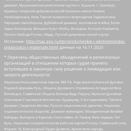
джамаат, Мусульманская религиозная группа п. Кушкуль г. Оренбург,
Крымско-татарский добровольческий батальон имени Номана
Челебиджихана, Азов, Партия исламского возрождения Таджикистана,
Народная самооборона, Дуббайский джамаат, московская ячейка, Батал-
Хаджи Белхороев, Маньяки Культ Убийц, Молодёжь Которая Улыбается,
Легион Свобода России, Айдар, Русский добровольческий корпус
Источник:
http://nac.gov.ru/terroristicheskie-i-ekstremistskie-
organizacii-i-materialy.html
данные на
16.11.2023
* Перечень общественных объединений и религиозных
организаций в отношении которых судом принято
вступившее в законную силу решение о ликвидации или
запрете деятельности:
Национал-большевистская партия, ВЕК РА, Рада земли Кубанской Духовно
Родовой Державы Русь, Община Духовного Управления Асгардской Веси
Беловодья, Славянская Община Капища Веды Перуна, Мужская Духовная
Семинария Староверов-Инглингов, Нурджулар, К Богодержавию, Таблиги
Джамаат, Свидетели Иеговы, Русское национальное единство, Национал-
социалистическое общество, Джамаат мувахидов, Объединенный Вилайат
Кабарды, Балкарии и Карачая, Союз славян, Ат-Такфир Валь-Хиджра, Пит
Буль, Национал-социалистическая рабочая партия России, Славянский союз,
Формат-18, Благородный Орден Дьявола, Армия воли народа,