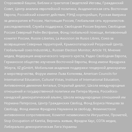
Сторожевой башни, Библии и трактатов Свидетелей Иеговы, Гражданский
Совет, Центр анализа европейской политики, Академическая сеть Восточная
Европа, Российский комитет действия, РЭНД корпорейшн, Русская Америка
за демократию в России, Настоящая Россия, Глобальная сеть журналистов-
расследователей, Служба поддержки, Свободная Россия Берлин, Свободная
Россия Северный Рейн-Вестфалия, Фонд глобальной помощи, Антивоенный
комитет России, Russie-Libertes, La Asocicion de Rusos Libres, Союз за
возвращение Северных территорий, Крымскотатарский Ресурсный Центр,
Глобальный союз IndustriALL, Russian Election Monitor, Article 19, Мнение
медиа, Федерация анархического черного креста, Радио Свободная Европа,
Германское общество изучения Восточной Европы, Фонд имени Фридриха
Эберта, XZ gGmbH, Мобильная академия поддержки гендерной демократии
и миротворчества, Форум имени Льва Копелева, American Councils for
International Education, Cultural Vistas, Institute of International Education,
Антивоенное движение Антальи, Открытый диалог, Школа международных
отношений и государственной политики им Питера Мунка, Российско-
канадский демократический альянс, Школа международных отношений им
Нормана Патерсона, Центр Гражданских Свобод, Фонд Бориса Немцова за
Свободу, Фонд имени Фридриха Науманна за свободу, Феминистское
антивоенное сопротивление, Комитет независимости Ингушетии, Прометей,
Stop Occupation of Karelia, Вернись живым, Фридом Хаус, СОТА медиа,
Либерально-демократическая Лига Украины