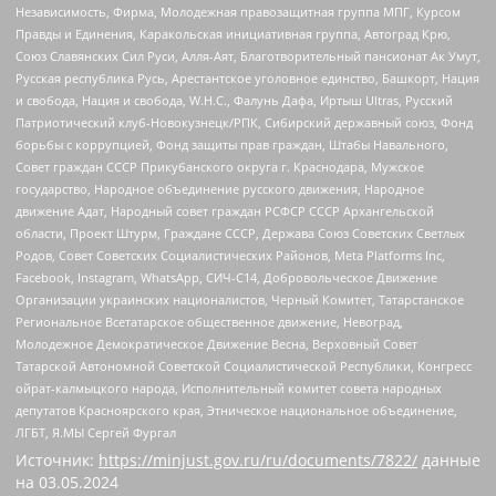
Независимость, Фирма, Молодежная правозащитная группа МПГ, Курсом
Правды и Единения, Каракольская инициативная группа, Автоград Крю,
Союз Славянских Сил Руси, Алля-Аят, Благотворительный пансионат Ак Умут,
Русская республика Русь, Арестантское уголовное единство, Башкорт, Нация
и свобода, Нация и свобода, W.H.С., Фалунь Дафа, Иртыш Ultras, Русский
Патриотический клуб-Новокузнецк/РПК, Сибирский державный союз, Фонд
борьбы с коррупцией, Фонд защиты прав граждан, Штабы Навального,
Совет граждан СССР Прикубанского округа г. Краснодара, Мужское
государство, Народное объединение русского движения, Народное
движение Адат, Народный совет граждан РСФСР СССР Архангельской
области, Проект Штурм, Граждане СССР, Держава Союз Советских Светлых
Родов, Совет Советских Социалистических Районов, Meta Platforms Inc,
Facebook, Instagram, WhatsApp, СИЧ-С14, Добровольческое Движение
Организации украинских националистов, Черный Комитет, Татарстанское
Региональное Всетатарское общественное движение, Невоград,
Молодежное Демократическое Движение Весна, Верховный Совет
Татарской Автономной Советской Социалистической Республики, Конгресс
ойрат-калмыцкого народа, Исполнительный комитет совета народных
депутатов Красноярского края, Этническое национальное объединение,
ЛГБТ, Я.МЫ Сергей Фургал
Источник:
https://minjust.gov.ru/ru/documents/7822/
данные
на
03.05.2024