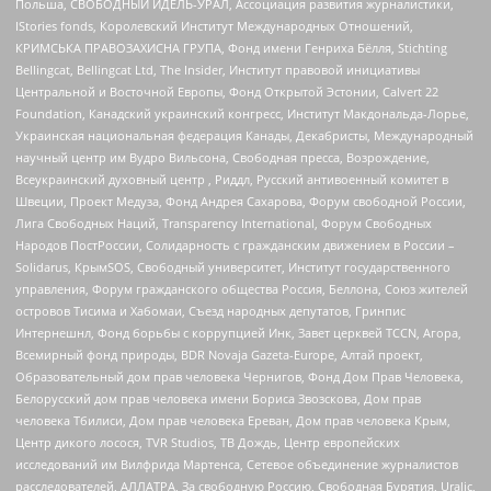
Польша, СВОБОДНЫЙ ИДЕЛЬ-УРАЛ, Ассоциация развития журналистики,
IStories fonds, Королевский Институт Международных Отношений,
КРИМСЬКА ПРАВОЗАХИСНА ГРУПА, Фонд имени Генриха Бёлля, Stichting
Bellingcat, Bellingcat Ltd, The Insider, Институт правовой инициативы
Центральной и Восточной Европы, Фонд Открытой Эстонии, Calvert 22
Foundation, Канадский украинский конгресс, Институт Макдональда-Лорье,
Украинская национальная федерация Канады, Декабристы, Международный
научный центр им Вудро Вильсона, Свободная пресса, Возрождение,
Всеукраинский духовный центр , Риддл, Русский антивоенный комитет в
Швеции, Проект Медуза, Фонд Андрея Сахарова, Форум свободной России,
Лига Свободных Наций, Transparеncy International, Форум Свободных
Народов ПостРоссии, Солидарность с гражданским движением в России –
Solidarus, КрымSOS, Свободный университет, Институт государственного
управления, Форум гражданского общества Россия, Беллона, Союз жителей
островов Тисима и Хабомаи, Съезд народных депутатов, Гринпис
Интернешнл, Фонд борьбы с коррупцией Инк, Завет церквей TCCN, Агора,
Всемирный фонд природы, BDR Novaja Gazeta-Europe, Алтай проект,
Образовательный дом прав человека Чернигов, Фонд Дом Прав Человека,
Белорусский дом прав человека имени Бориса Звозскова, Дом прав
человека Тбилиси, Дом прав человека Ереван, Дом прав человека Крым,
Центр дикого лосося, TVR Studios, ТВ Дождь, Центр европейских
исследований им Вилфрида Мартенса, Сетевое объединение журналистов
расследователей, АЛЛАТРА, За свободную Россию, Свободная Бурятия, Uralic,