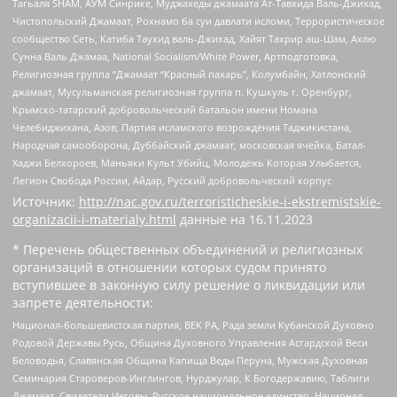
Тагьаля SHAM, АУМ Синрике, Муджахеды джамаата Ат-Тавхида Валь-Джихад,
Чистопольский Джамаат, Рохнамо ба суи давлати исломи, Террористическое
сообщество Сеть, Катиба Таухид валь-Джихад, Хайят Тахрир аш-Шам, Ахлю
Сунна Валь Джамаа, National Socialism/White Power, Артподготовка,
Религиозная группа “Джамаат “Красный пахарь”, Колумбайн, Хатлонский
джамаат, Мусульманская религиозная группа п. Кушкуль г. Оренбург,
Крымско-татарский добровольческий батальон имени Номана
Челебиджихана, Азов, Партия исламского возрождения Таджикистана,
Народная самооборона, Дуббайский джамаат, московская ячейка, Батал-
Хаджи Белхороев, Маньяки Культ Убийц, Молодёжь Которая Улыбается,
Легион Свобода России, Айдар, Русский добровольческий корпус
Источник:
http://nac.gov.ru/terroristicheskie-i-ekstremistskie-
organizacii-i-materialy.html
данные на
16.11.2023
* Перечень общественных объединений и религиозных
организаций в отношении которых судом принято
вступившее в законную силу решение о ликвидации или
запрете деятельности:
Национал-большевистская партия, ВЕК РА, Рада земли Кубанской Духовно
Родовой Державы Русь, Община Духовного Управления Асгардской Веси
Беловодья, Славянская Община Капища Веды Перуна, Мужская Духовная
Семинария Староверов-Инглингов, Нурджулар, К Богодержавию, Таблиги
Джамаат, Свидетели Иеговы, Русское национальное единство, Национал-