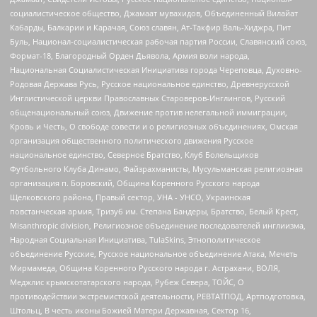
социалистическое общество, Джамаат мувахидов, Объединенный Вилайат
Кабарды, Балкарии и Карачая, Союз славян, Ат-Такфир Валь-Хиджра, Пит
Буль, Национал-социалистическая рабочая партия России, Славянский союз,
Формат-18, Благородный Орден Дьявола, Армия воли народа,
Национальная Социалистическая Инициатива города Череповца, Духовно-
Родовая Держава Русь, Русское национальное единство, Древнерусской
Инглистической церкви Православных Староверов-Инглингов, Русский
общенациональный союз, Движение против нелегальной иммиграции,
Кровь и Честь, О свободе совести и о религиозных объединениях, Омская
организация общественного политического движения Русское
национальное единство, Северное Братство, Клуб Болельщиков
Футбольного Клуба Динамо, Файзрахманисты, Мусульманская религиозная
организация п. Боровский, Община Коренного Русского народа
Щелковского района, Правый сектор, УНА - УНСО, Украинская
повстанческая армия, Тризуб им. Степана Бандеры, Братство, Белый Крест,
Misanthropic division, Религиозное объединение последователей инглиизма,
Народная Социальная Инициатива, TulaSkins, Этнополитическое
объединение Русские, Русское национальное объединение Атака, Мечеть
Мирмамеда, Община Коренного Русского народа г. Астрахани, ВОЛЯ,
Меджлис крымскотатарского народа, Рубеж Севера, ТОЙС, О
противодействии экстремистской деятельности, РЕВТАТПОД, Артподготовка,
Штольц, В честь иконы Божией Матери Державная, Сектор 16,