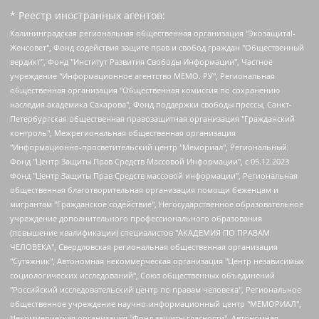
* Реестр иностранных агентов:
Калининградская региональная общественная организация "Экозащита!-Женсовет", Фонд содействия защите прав и свобод граждан "Общественный вердикт", Фонд "Институт Развития Свободы Информации", Частное учреждение "Информационное агентство МЕМО. РУ", Региональная общественная организация "Общественная комиссия по сохранению наследия академика Сахарова", Фонд поддержки свободы прессы, Санкт-Петербургская общественная правозащитная организация "Гражданский контроль", Межрегиональная общественная организация "Информационно-просветительский центр "Мемориал", Региональный Фонд "Центр Защиты Прав Средств Массовой Информации", с 05.12.2023 Фонд "Центр Защиты Прав Средств массовой информации", Региональная общественная благотворительная организация помощи беженцам и мигрантам "Гражданское содействие", Негосударственное образовательное учреждение дополнительного профессионального образования (повышение квалификации) специалистов "АКАДЕМИЯ ПО ПРАВАМ ЧЕЛОВЕКА", Свердловская региональная общественная организация "Сутяжник", Автономная некоммерческая организация "Центр независимых социологических исследований", Союз общественных объединений "Российский исследовательский центр по правам человека", Региональное общественное учреждение научно-информационный центр "МЕМОРИАЛ", Некоммерческая организация "Фонд защиты гласности", Автономная некоммерческая организация "Институт прав человека", Городская общественная организация "Екатеринбургское общество "МЕМОРИАЛ", Городская общественная организация "Рязанское историко-просветительское и правозащитное общество "Мемориал" (Рязанский Мемориал), Челябинский региональный орган общественной самодеятельности – женское общественное объединение "Женщины Евразии", Челябинский региональный орган общественной самодеятельности "Уральская правозащитная группа", Фонд содействия защите здоровья и социальной справедливости имени Андрея Рылькова, Автономная Некоммерческая Организация "Аналитический Центр Юрия Левады", Автономная некоммерческая организация социальной поддержки населения "Проект Апрель", Региональная общественная организация помощи женщинам и детям, находящимся в кризисной ситуации "Информационно-методический центр "Анна", Фонд содействия развитию массовых коммуникаций и правовому просвещению "Так-так-Так", Фонд содействия устойчивому развитию "Серебряная тайга", Свердловский региональный общественный фонд социальных проектов "Новое время", "Idel.Реалии", Кавказ.Реалии, Крым.Реалии, Телеканал Настоящее Время, Татаро-башкирская служба Радио Свобода (Azatliq Radiosi), Радио Свободная Европа/Радио Свобода (PCE/PC), "Сибирь.Реалии", "Фактограф", Благотворительный фонд помощи осужденным и их семьям, Автономная некоммерческая организация "Институт глобализации и социальных движений", Фонд "В защиту прав заключенных", Частное учреждение "Центр поддержки и содействия развитию средств массовой информации", Пензенский региональный общественный благотворительный фонд "Гражданский союз", "Север.Реалии", Некоммерческая организация Фонд "Правовая инициатива", Общество с ограниченной ответственностью "Радио Свободная Европа/Радио Свобода", Чешское информационное агентство "MEDIUM-ORIENT", Красноярская региональная общественная организация "Мы против СПИДа", Камалягин Денис Николаевич, Маркелов Сергей Евгеньевич, Пономарев Лев Александрович, Савицкая Людмила Алексеевна, Автономная некоммерческая организация "Центр по работе с проблемой насилия "НАСИЛИЮ.НЕТ", Межрегиональный профессиональный союз работников здравоохранения "Альянс врачей", Юридическое лицо, зарегистрированное в Латвийской Республике, SIA "Medusa Project" (регистрационный номер 40103797863, дата регистрации 10.06.2014), Некоммерческая организация "Фонд по борьбе с коррупцией", Автономная некоммерческая организация "Институт права и публичной политики", Баданин Роман Сергеевич, Гликин Максим Александрович, Железнова Мария Михайловна, Лукьянова Юлия Сергеевна, Маетная Елизавета Витальевна, Маняхин Петр Борисович, Чуракова Ольга Владимировна, Ярош Юлия Петровна, Юридическое лицо "The Insider SIA", зарегистрированное в Риге, Латвийская Республика (дата регистрации 26.06.2015), являющееся администратором доменного имени интернет-издания "The Insider SIA", https://theins.ru, Постернак Алексей Евгеньевич, Рубин Михаил Аркадьевич, Анин Роман Александрович, Юридическое лицо Istories fonds, зарегистрированное в Латвийской Республике (регистрационный номер 50008295751, дата регистрации 24.02.2020), Великовский Дмитрий Александрович, Долинина Ирина Николаевна, Мароховская Алеся Алексеевна, Шлейнов Роман Юрьевич, Шмагун Олеся Валентиновна, Общество с ограниченной ответственностью "Альтаир 2021", Общество с ограниченной ответственностью "Вега 2021", Общество с ограниченной ответственностью "Главный редактор 2021", Общество с ограниченной ответственностью "Ромашки монолит", Важенков Артем Валерьевич, Ивановская областная общественная организация "Центр гендерных исследований", Гурман Юрий Альбертович, Медиапроект "ОВД-Инфо", Егоров Владимир Владимирович, Жилинский Владимир Александрович, Общество с ограниченной ответственностью "ЗП", Иванова София Юрьевна, Карезина Инна Павловна, Кильтау Екатерина Викторовна, Петров Алексей Викторович, Пискунов Сергей Евгеньевич, Смирнов Сергей Сергеевич, Тихонов Михаил Сергеевич, Общество с ограниченной ответственностью "ЖУРНАЛИСТ-ИНОСТРАННЫЙ АГЕНТ", Арапова Галина Юрьевна, Вольтская Татьяна Анатольевна, Американская компания "Mason G.E.S. Anonymous Foundation" (США), являющаяся владельцем интернет-издания https://mnews.world/, Компания "Stichting Bellingcat", зарегистрированная в Нидерландах (дата регистрации 11.07.2018), Захаров Андрей Вячеславович, Клепиковская Екатерина Дмитриевна, Общество с ограниченной ответственностью "МЕМО", Перл Роман Александрович, Симонов Евгений Алексеевич, Соловьева Елена Анатольевна, Сотников Даниил Владимирович, Сурначева Елизавета Дмитриевна, Автономная некоммерческая организация по защите прав человека и информированию населения "Якутия – Наше Мнение", Общество с ограниченной ответственностью "Москоу диджитал медиа", с 26.01.2023 Общество с ограниченной ответственностью "Чайка Белые сады", Ветошкина Валерия Валерьевна, Заговора Максим Александрович, Межрегиональное общественное движение "Российская ЛГБТ - сеть", Оленичев Максим Владимирович, Павлов Иван Юрьевич, Скворцова Елена Сергеевна, Общество с ограниченной ответственностью "Как бы инагент", Кочетков Игорь Викторович, Общество с ограниченной ответственностью "Честные выборы", Еланчик Олег Александрович, Общество с ограниченной ответственностью "Нобелевский призыв", Гималова Регина Эмилевна, Григорьев Андрей Валерьевич, Григорьева Алина Александровна, Ассоциация по содействию защите прав призывников, альтернативнослужащих и военнослужащих "Правозащитная группа "Гражданин.Армия.Право", Хисамова Регина Фаритовна, Автономная некоммерческая организация по реализации социально-правовых программ "Лилит", Дальневосточное общественное движение "Маяк", Санкт-Петербургская ЛГБТ-инициативная группа "Выход", Инициативная группа ЛГБТ+ "Реверс", Алексеев Андрей Викторович, Бекбулатова Таисия Львовна, Беляев Иван Михайлович, Владыкина Елена Сергеевна, Гельман Марат Александрович, Никульшина Вероника Юрьевна, Толоконникова Надежда Андреевна, Шендерович Виктор Анатольевич, Общество с ограниченной ответственностью "Данное сообщение", Общество с ограниченной ответственностью Издательский дом "Новая глава", Айнбиндер Александра Александровна, Московский комьюнити-центр для ЛГБТ+инициатив, Благотворительный фонд развития филантропии, Deutsche Welle (Германия, Kurt-Schumacher-Strasse 3, 53113 Bonn), Борзунова Мария Михайловна, Воробьев Виктор Викторович, Голубева Анна Львовна, Константинова Алла Михайловна, Малкова Ирина Владимировна, Мурадов Мурад Абдулгалимович, Осетинская Елизавета Николаевна, Понасенков Евгений Николаевич, Ганапольский Матвей Юрьевич, Киселев Евгений Алексеевич, Борухович Ирина Григорьевна, Дремин Иван Тимофеевич, Дубровский Дмитрий Викторович, Красноярская региональная общественная организация поддержки и развития альтернативных образовательных технологий и межкультурных коммуникаций "ИНТЕРРА", Маяковская Екатерина Алексеевна, Фейгин Марк Захарович, Филимонов Андрей Викторович, Дзугкоева Регина Николаевна, Доброхотов Роман Александрович, Дудь Юрий Александрович, Елкин Сергей Владимирович, Кругликов Кирилл Игоревич, Сабунаева Мария Леонидовна, Семенов Алексей Владимирович, Шаинян Карен Багратович, Шульман Екатерина Михайловна, Асафьев Артур Валерьевич, Вахштайн Виктор Семенович, Венедиктов Алексей Алексеевич, Лушникова Екатерина Евгеньевна, Волков Леонид Михайлович, Невзоров Александр Глебович, Пархоменко Сергей Борисович, Сироткин Ярослав Николаевич, Кара-Мурза Владимир Владимирович, Баранова Наталья Владимировна, Гозман Леонид Яковлевич, Кагарлицкий Борис Юльевич, Климарев Михаил Валерьевич, Милов Владимир Станиславович, Автономная некоммерческая организация Краснодарский центр современного искусства "Типография", Моргенштерн Алишер Тагирович, Соболь Любовь Эдуардовна, Общество с ограниченной ответственностью "ЛИЗА НОРМ", Каспаров Гарри Кимович, Ходорковский Михаил Борисович, Общество с ограниченной ответственностью "Апрельские тезисы", Данилович Ирина Брониславовна, Кашин Олег Владимирович, Петров Николай Владимирович, Пивоваров Алексей Владимирович, Соколов Михаил Владимирович, Цветкова Юлия Владимировна, Чичваркин Евгений Александрович, Комитет против пыток/Команда против пыток, Общество с ограниченной ответственностью "Первый научный", Общество с ограниченной ответственностью "Вертолет и ко", Белоцерковская Вероника Борисовна, Кац Максим Евгеньевич, Лазарева Татьяна Юрьевна, Шаведдинов Руслан Табризович, Яшин Илья Валерьевич, Общество с ограниченной ответственностью "Иноагент ААВ", Алешковский Дмитрий Петрович, Альбац Евгения Марковна, Быков Дмитрий Львович, Галямина Юлия Евгеньевна, Лойко Сергей Леонидович, Мартынов Кирилл Константинович, Медведев Сергей Александрович, Крашенинников Федор Геннадиевич, Гордеева Катерина Вл