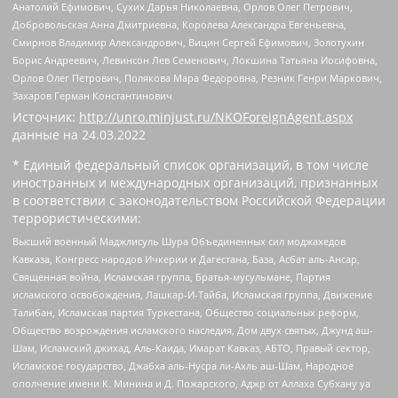
Анатолий Ефимович, Сухих Дарья Николаевна, Орлов Олег Петрович,
Добровольская Анна Дмитриевна, Королева Александра Евгеньевна,
Смирнов Владимир Александрович, Вицин Сергей Ефимович, Золотухин
Борис Андреевич, Левинсон Лев Семенович, Локшина Татьяна Иосифовна,
Орлов Олег Петрович, Полякова Мара Федоровна, Резник Генри Маркович,
Захаров Герман Константинович
Источник:
http://unro.minjust.ru/NKOForeignAgent.aspx
данные на
24.03.2022
* Единый федеральный список организаций, в том числе
иностранных и международных организаций, признанных
в соответствии с законодательством Российской Федерации
террористическими:
Высший военный Маджлисуль Шура Объединенных сил моджахедов
Кавказа, Конгресс народов Ичкерии и Дагестана, База, Асбат аль-Ансар,
Священная война, Исламская группа, Братья-мусульмане, Партия
исламского освобождения, Лашкар-И-Тайба, Исламская группа, Движение
Талибан, Исламская партия Туркестана, Общество социальных реформ,
Общество возрождения исламского наследия, Дом двух святых, Джунд аш-
Шам, Исламский джихад, Аль-Каида, Имарат Кавказ, АБТО, Правый сектор,
Исламское государство, Джабха аль-Нусра ли-Ахль аш-Шам, Народное
ополчение имени К. Минина и Д. Пожарского, Аджр от Аллаха Субхану уа