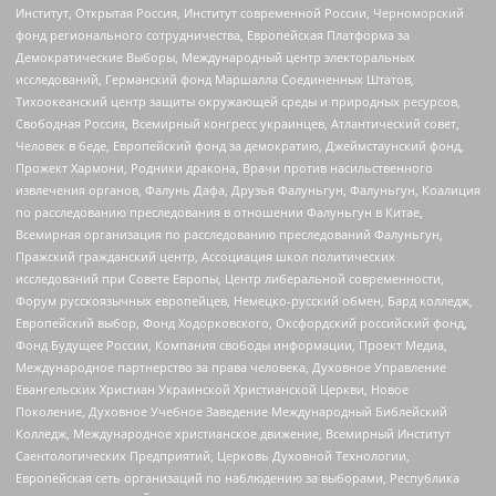
Институт, Открытая Россия, Институт современной России, Черноморский
фонд регионального сотрудничества, Европейская Платформа за
Демократические Выборы, Международный центр электоральных
исследований, Германский фонд Маршалла Соединенных Штатов,
Тихоокеанский центр защиты окружающей среды и природных ресурсов,
Свободная Россия, Всемирный конгресс украинцев, Атлантический совет,
Человек в беде, Европейский фонд за демократию, Джеймстаунский фонд,
Прожект Хармони, Родники дракона, Врачи против насильственного
извлечения органов, Фалунь Дафа, Друзья Фалуньгун, Фалуньгун, Коалиция
по расследованию преследования в отношении Фалуньгун в Китае,
Всемирная организация по расследованию преследований Фалуньгун,
Пражский гражданский центр, Ассоциация школ политических
исследований при Совете Европы, Центр либеральной современности,
Форум русскоязычных европейцев, Немецко-русский обмен, Бард колледж,
Европейский выбор, Фонд Ходорковского, Оксфордский российский фонд,
Фонд Будущее России, Компания свободы информации, Проект Медиа,
Международное партнерство за права человека, Духовное Управление
Евангельских Христиан Украинской Христианской Церкви, Новое
Поколение, Духовное Учебное Заведение Международный Библейский
Колледж, Международное христианское движение, Всемирный Институт
Саентологических Предприятий, Церковь Духовной Технологии,
Европейская сеть организаций по наблюдению за выборами, Республика