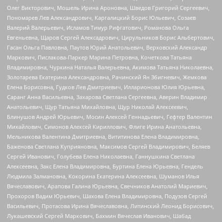
Олег Викторович, Мошель Ирина Ароновна, Шведов Григорий Сергеевич,
Пономарев Лев Александрович, Каргалицкий Борис Юльевич, Созаев
Валерий Валерьевич, Исламов Тимур Рифгатович, Романова Ольга
Евгеньевна, Щаров Сергей Алексадрович, Цирульников Борис Альбертович,
Гасан Ольга Павловна, Паутов Юрий Анатольевич, Верховский Александр
Маркович, Пислакова-Паркер Марина Петровна, Кочеткова Татьяна
Владимировна, Чуркина Наталья Валерьевна, Акимова Татьяна Николаевна,
Золотарева Екатерина Александровна, Рачинский Ян Збигневич, Жемкова
Елена Борисовна, Гудков Лев Дмитриевич, Илларионова Юлия Юрьевна,
Саранг Анна Васильевна, Захарова Светлана Сергеевна, Аверин Владимир
Анатольевич, Щур Татьяна Михайловна, Щур Николай Алексеевич,
Блинушов Андрей Юрьевич, Мосин Алексей Геннадьевич, Гефтер Валентин
Михайлович, Симонов Алексей Кириллович, Флиге Ирина Анатольевна,
Мельникова Валентина Дмитриевна, Вититинова Елена Владимировна,
Баженова Светлана Куприяновна, Максимов Сергей Владимирович, Беляев
Сергей Иванович, Голубева Елена Николаевна, Ганнушкина Светлана
Алексеевна, Закс Елена Владимировна, Буртина Елена Юрьевна, Гендель
Людмила Залмановна, Кокорина Екатерина Алексеевна, Шуманов Илья
Вячеславович, Арапова Галина Юрьевна, Свечников Анатолий Мариевич,
Прохоров Вадим Юрьевич, Шахова Елена Владимировна, Подузов Сергей
Васильевич, Протасова Ирина Вячеславовна, Литинский Леонид Борисович,
Лукашевский Сергей Маркович, Бахмин Вячеслав Иванович, Шабад