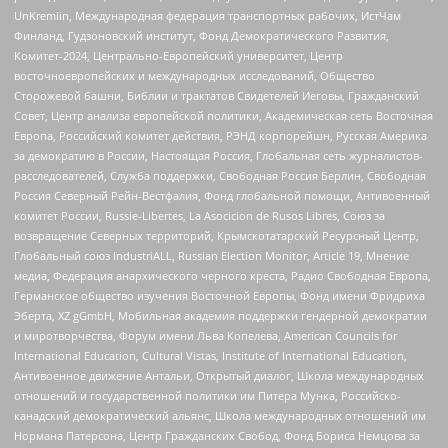
UnKremlin, Международная федерация транспортных рабочих, ИстЧам
Финланд, Гудзоновский институт, Фонд Демократического Развития,
Комитет-2024, Центрально-Европейский университет, Центр
восточноевропейских и международных исследований, Общество
Сторожевой башни, Библии и трактатов Свидетелей Иеговы, Гражданский
Совет, Центр анализа европейской политики, Академическая сеть Восточная
Европа, Российский комитет действия, РЭНД корпорейшн, Русская Америка
за демократию в России, Настоящая Россия, Глобальная сеть журналистов-
расследователей, Служба поддержки, Свободная Россия Берлин, Свободная
Россия Северный Рейн-Вестфалия, Фонд глобальной помощи, Антивоенный
комитет России, Russie-Libertes, La Asocicion de Rusos Libres, Союз за
возвращение Северных территорий, Крымскотатарский Ресурсный Центр,
Глобальный союз IndustriALL, Russian Election Monitor, Article 19, Мнение
медиа, Федерация анархического черного креста, Радио Свободная Европа,
Германское общество изучения Восточной Европы, Фонд имени Фридриха
Эберта, XZ gGmbH, Мобильная академия поддержки гендерной демократии
и миротворчества, Форум имени Льва Копелева, American Councils for
International Education, Cultural Vistas, Institute of International Education,
Антивоенное движение Антальи, Открытый диалог, Школа международных
отношений и государственной политики им Питера Мунка, Российско-
канадский демократический альянс, Школа международных отношений им
Нормана Патерсона, Центр Гражданских Свобод, Фонд Бориса Немцова за