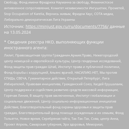
Свободу, Фонд имени Фридриха Науманна за свободу, Феминистское
антивоенное сопротивление, Комитет независимости Ингушетии, Прометей,
Stop Occupation of Karelia, Вернись живым, Фридом Хаус, СОТА медиа,
Либерально-демократическая Лига Украины
Источник:
https://minjust.gov.ru/ru/documents/7756/
данные
на
13.05.2024
* Сведения реестра НКО, выполняющих функции
иностранного агента:
Лилит, Правозащитная группа Гражданин.Армия.Право, Нижегородский
центр немецкой и европейской культуры, Центр гендерных исследований,
Фонд защиты прав граждан Штаб, Институт права и публичной политики,
Фонд борьбы с коррупцией, Альянс врачей, НАСИЛИЮ.НЕТ, Мы против
СПИДа, СВЕЧА, Гуманитарное действие, Открытый Петербург, Лига
Избирателей, Правовая инициатива, Гражданский Союз, Хасдей Ерушалаим,
Центр поддержки и содействия развитию средств массовой информации,
Горячая Линия, В защиту прав заключенных, Институт глобализации и
социальных движений, Центр социально-информационных инициатив
Действие, Благотворительный фонд охраны здоровья и защиты прав
граждан, Благотворительный фонд помощи осужденным и их семьям, Фонд
Тольятти, Новое время, Серебряная тайга, Так-Так-Так, Сова, центр Анна,
Проект Апрель, Самарская губерния, Эра здоровья, Мемориал,