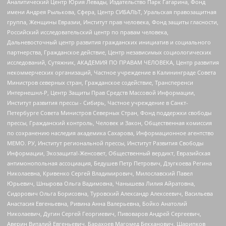
Аналитический Центр Юрия Левады, Издательство Парк Гагарина, Фонд
имени Андрея Рылькова, Сфера, Центр СИБАЛЬТ, Уральская правозащитная
группа, Женщины Евразии, Институт прав человека, Фонд защиты гласности,
Российский исследовательский центр по правам человека,
Дальневосточный центр развития гражданских инициатив и социального
партнерства, Гражданское действие, Центр независимых социологических
исследований, Сутяжник, АКАДЕМИЯ ПО ПРАВАМ ЧЕЛОВЕКА, Центр развития
некоммерческих организаций, Частное учреждение в Калининграде Совета
Министров северных стран, Гражданское содействие, Трансперенси
Интернешнл-Р, Центр Защиты Прав Средств Массовой Информации,
Институт развития прессы - Сибирь, Частное учреждение в Санкт-
Петербурге Совета Министров Северных Стран, Фонд поддержки свободы
прессы, Гражданский контроль, Человек и Закон, Общественная комиссия
по сохранению наследия академика Сахарова, Информационное агентство
МЕМО. РУ, Институт региональной прессы, Институт Развития Свободы
Информации, Экозащита!-Женсовет, Общественный вердикт, Евразийская
антимонопольная ассоциация, Бедушев Петр Петрович, Дзугкоева Регина
Николаевна, Кривенко Сергей Владимирович, Милославский Павел
Юрьевич, Шнырова Ольга Вадимовна, Чанышева Лилия Айратовна,
Сидорович Ольга Борисовна, Туровский Александр Алексеевич, Васильева
Анастасия Евгеньевна, Ривина Анна Валерьевна, Бойко Анатолий
Николаевич, Дугин Сергей Георгиевич, Пивоваров Андрей Сергеевич,
Аверин Виталий Евгеньевич, Барахоев Магомед Бекханович, Шарипков