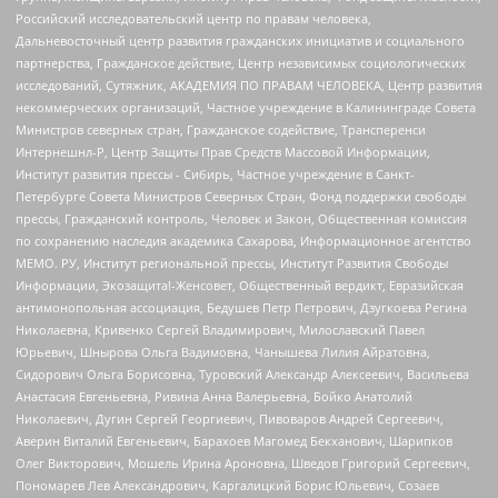
Российский исследовательский центр по правам человека,
Дальневосточный центр развития гражданских инициатив и социального
партнерства, Гражданское действие, Центр независимых социологических
исследований, Сутяжник, АКАДЕМИЯ ПО ПРАВАМ ЧЕЛОВЕКА, Центр развития
некоммерческих организаций, Частное учреждение в Калининграде Совета
Министров северных стран, Гражданское содействие, Трансперенси
Интернешнл-Р, Центр Защиты Прав Средств Массовой Информации,
Институт развития прессы - Сибирь, Частное учреждение в Санкт-
Петербурге Совета Министров Северных Стран, Фонд поддержки свободы
прессы, Гражданский контроль, Человек и Закон, Общественная комиссия
по сохранению наследия академика Сахарова, Информационное агентство
МЕМО. РУ, Институт региональной прессы, Институт Развития Свободы
Информации, Экозащита!-Женсовет, Общественный вердикт, Евразийская
антимонопольная ассоциация, Бедушев Петр Петрович, Дзугкоева Регина
Николаевна, Кривенко Сергей Владимирович, Милославский Павел
Юрьевич, Шнырова Ольга Вадимовна, Чанышева Лилия Айратовна,
Сидорович Ольга Борисовна, Туровский Александр Алексеевич, Васильева
Анастасия Евгеньевна, Ривина Анна Валерьевна, Бойко Анатолий
Николаевич, Дугин Сергей Георгиевич, Пивоваров Андрей Сергеевич,
Аверин Виталий Евгеньевич, Барахоев Магомед Бекханович, Шарипков
Олег Викторович, Мошель Ирина Ароновна, Шведов Григорий Сергеевич,
Пономарев Лев Александрович, Каргалицкий Борис Юльевич, Созаев