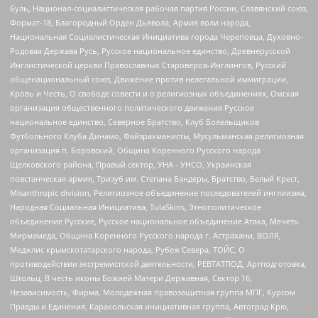
Буль, Национал-социалистическая рабочая партия России, Славянский союз,
Формат-18, Благородный Орден Дьявола, Армия воли народа,
Национальная Социалистическая Инициатива города Череповца, Духовно-
Родовая Держава Русь, Русское национальное единство, Древнерусской
Инглистической церкви Православных Староверов-Инглингов, Русский
общенациональный союз, Движение против нелегальной иммиграции,
Кровь и Честь, О свободе совести и о религиозных объединениях, Омская
организация общественного политического движения Русское
национальное единство, Северное Братство, Клуб Болельщиков
Футбольного Клуба Динамо, Файзрахманисты, Мусульманская религиозная
организация п. Боровский, Община Коренного Русского народа
Щелковского района, Правый сектор, УНА - УНСО, Украинская
повстанческая армия, Тризуб им. Степана Бандеры, Братство, Белый Крест,
Misanthropic division, Религиозное объединение последователей инглиизма,
Народная Социальная Инициатива, TulaSkins, Этнополитическое
объединение Русские, Русское национальное объединение Атака, Мечеть
Мирмамеда, Община Коренного Русского народа г. Астрахани, ВОЛЯ,
Меджлис крымскотатарского народа, Рубеж Севера, ТОЙС, О
противодействии экстремистской деятельности, РЕВТАТПОД, Артподготовка,
Штольц, В честь иконы Божией Матери Державная, Сектор 16,
Независимость, Фирма, Молодежная правозащитная группа МПГ, Курсом
Правды и Единения, Каракольская инициативная группа, Автоград Крю,