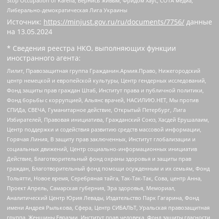
Stop Occupation of Karelia, Вернись живым, Фридом Хаус, СОТА медиа,
Либерально-демократическая Лига Украины
Источник:
https://minjust.gov.ru/ru/documents/7756/
данные
на
13.05.2024
* Сведения реестра НКО, выполняющих функции
иностранного агента:
Лилит, Правозащитная группа Гражданин.Армия.Право, Нижегородский
центр немецкой и европейской культуры, Центр гендерных исследований,
Фонд защиты прав граждан Штаб, Институт права и публичной политики,
Фонд борьбы с коррупцией, Альянс врачей, НАСИЛИЮ.НЕТ, Мы против
СПИДа, СВЕЧА, Гуманитарное действие, Открытый Петербург, Лига
Избирателей, Правовая инициатива, Гражданский Союз, Хасдей Ерушалаим,
Центр поддержки и содействия развитию средств массовой информации,
Горячая Линия, В защиту прав заключенных, Институт глобализации и
социальных движений, Центр социально-информационных инициатив
Действие, Благотворительный фонд охраны здоровья и защиты прав
граждан, Благотворительный фонд помощи осужденным и их семьям, Фонд
Тольятти, Новое время, Серебряная тайга, Так-Так-Так, Сова, центр Анна,
Проект Апрель, Самарская губерния, Эра здоровья, Мемориал,
Аналитический Центр Юрия Левады, Издательство Парк Гагарина, Фонд
имени Андрея Рылькова, Сфера, Центр СИБАЛЬТ, Уральская правозащитная
группа, Женщины Евразии, Институт прав человека, Фонд защиты гласности,