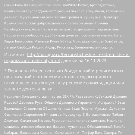
Сунна Валь Джамаа, National Socialism/White Power, Артподготовка,
Религиозная группа “Джамаат “Красный пахарь”, Колумбайн, Хатлонский
джамаат, Мусульманская религиозная группа п. Кушкуль г. Оренбург,
Крымско-татарский добровольческий батальон имени Номана
Челебиджихана, Азов, Партия исламского возрождения Таджикистана,
Народная самооборона, Дуббайский джамаат, московская ячейка, Батал-
Хаджи Белхороев, Маньяки Культ Убийц, Молодёжь Которая Улыбается,
Легион Свобода России, Айдар, Русский добровольческий корпус
Источник:
http://nac.gov.ru/terroristicheskie-i-ekstremistskie-
organizacii-i-materialy.html
данные на
16.11.2023
* Перечень общественных объединений и религиозных
организаций в отношении которых судом принято
вступившее в законную силу решение о ликвидации или
запрете деятельности:
Национал-большевистская партия, ВЕК РА, Рада земли Кубанской Духовно
Родовой Державы Русь, Община Духовного Управления Асгардской Веси
Беловодья, Славянская Община Капища Веды Перуна, Мужская Духовная
Семинария Староверов-Инглингов, Нурджулар, К Богодержавию, Таблиги
Джамаат, Свидетели Иеговы, Русское национальное единство, Национал-
социалистическое общество, Джамаат мувахидов, Объединенный Вилайат
Кабарды, Балкарии и Карачая, Союз славян, Ат-Такфир Валь-Хиджра, Пит