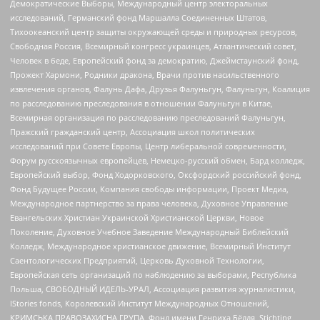
Демократические Выборы, Международный центр электоральных
исследований, Германский фонд Маршалла Соединенных Штатов,
Тихоокеанский центр защиты окружающей среды и природных ресурсов,
Свободная Россия, Всемирный конгресс украинцев, Атлантический совет,
Человек в беде, Европейский фонд за демократию, Джеймстаунский фонд,
Прожект Хармони, Родники дракона, Врачи против насильственного
извлечения органов, Фалунь Дафа, Друзья Фалуньгун, Фалуньгун, Коалиция
по расследованию преследования в отношении Фалуньгун в Китае,
Всемирная организация по расследованию преследований Фалуньгун,
Пражский гражданский центр, Ассоциация школ политических
исследований при Совете Европы, Центр либеральной современности,
Форум русскоязычных европейцев, Немецко-русский обмен, Бард колледж,
Европейский выбор, Фонд Ходорковского, Оксфордский российский фонд,
Фонд Будущее России, Компания свободы информации, Проект Медиа,
Международное партнерство за права человека, Духовное Управление
Евангельских Христиан Украинской Христианской Церкви, Новое
Поколение, Духовное Учебное Заведение Международный Библейский
Колледж, Международное христианское движение, Всемирный Институт
Саентологических Предприятий, Церковь Духовной Технологии,
Европейская сеть организаций по наблюдению за выборами, Республика
Польша, СВОБОДНЫЙ ИДЕЛЬ-УРАЛ, Ассоциация развития журналистики,
IStories fonds, Королевский Институт Международных Отношений,
КРИМСЬКА ПРАВОЗАХИСНА ГРУПА, Фонд имени Генриха Бёлля, Stichting