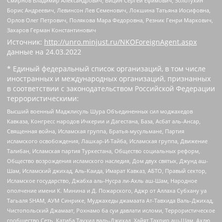
Смирнов Владимир Александрович, Вицин Сергей Ефимович, Золотухин
Борис Андреевич, Левинсон Лев Семенович, Локшина Татьяна Иосифовна,
Орлов Олег Петрович, Полякова Мара Федоровна, Резник Генри Маркович,
Захаров Герман Константинович
Источник:
http://unro.minjust.ru/NKOForeignAgent.aspx
данные на
24.03.2022
* Единый федеральный список организаций, в том числе
иностранных и международных организаций, признанных
в соответствии с законодательством Российской Федерации
террористическими:
Высший военный Маджлисуль Шура Объединенных сил моджахедов
Кавказа, Конгресс народов Ичкерии и Дагестана, База, Асбат аль-Ансар,
Священная война, Исламская группа, Братья-мусульмане, Партия
исламского освобождения, Лашкар-И-Тайба, Исламская группа, Движение
Талибан, Исламская партия Туркестана, Общество социальных реформ,
Общество возрождения исламского наследия, Дом двух святых, Джунд аш-
Шам, Исламский джихад, Аль-Каида, Имарат Кавказ, АБТО, Правый сектор,
Исламское государство, Джабха аль-Нусра ли-Ахль аш-Шам, Народное
ополчение имени К. Минина и Д. Пожарского, Аджр от Аллаха Субхану уа
Тагьаля SHAM, АУМ Синрике, Муджахеды джамаата Ат-Тавхида Валь-Джихад,
Чистопольский Джамаат, Рохнамо ба суи давлати исломи, Террористическое
сообщество Сеть, Катиба Таухид валь-Джихад, Хайят Тахрир аш-Шам, Ахлю