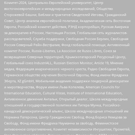
Комитет-2024, Центрально-Европейский университет, Центр
восточноевропейских и международных исследований, Общество
Сторожевой башни, Библии и трактатов Свидетелей Иеговы, Гражданский
Совет, Центр анализа европейской политики, Академическая сеть Восточная
Европа, Российский комитет действия, РЭНД корпорейшн, Русская Америка
за демократию в России, Настоящая Россия, Глобальная сеть журналистов-
расследователей, Служба поддержки, Свободная Россия Берлин, Свободная
Россия Северный Рейн-Вестфалия, Фонд глобальной помощи, Антивоенный
комитет России, Russie-Libertes, La Asocicion de Rusos Libres, Союз за
возвращение Северных территорий, Крымскотатарский Ресурсный Центр,
Глобальный союз IndustriALL, Russian Election Monitor, Article 19, Мнение
медиа, Федерация анархического черного креста, Радио Свободная Европа,
Германское общество изучения Восточной Европы, Фонд имени Фридриха
Эберта, XZ gGmbH, Мобильная академия поддержки гендерной демократии
и миротворчества, Форум имени Льва Копелева, American Councils for
International Education, Cultural Vistas, Institute of International Education,
Антивоенное движение Антальи, Открытый диалог, Школа международных
отношений и государственной политики им Питера Мунка, Российско-
канадский демократический альянс, Школа международных отношений им
Нормана Патерсона, Центр Гражданских Свобод, Фонд Бориса Немцова за
Свободу, Фонд имени Фридриха Науманна за свободу, Феминистское
антивоенное сопротивление, Комитет независимости Ингушетии, Прометей,