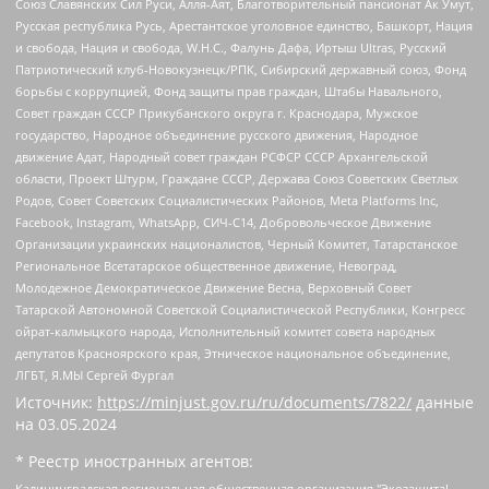
Союз Славянских Сил Руси, Алля-Аят, Благотворительный пансионат Ак Умут,
Русская республика Русь, Арестантское уголовное единство, Башкорт, Нация
и свобода, Нация и свобода, W.H.С., Фалунь Дафа, Иртыш Ultras, Русский
Патриотический клуб-Новокузнецк/РПК, Сибирский державный союз, Фонд
борьбы с коррупцией, Фонд защиты прав граждан, Штабы Навального,
Совет граждан СССР Прикубанского округа г. Краснодара, Мужское
государство, Народное объединение русского движения, Народное
движение Адат, Народный совет граждан РСФСР СССР Архангельской
области, Проект Штурм, Граждане СССР, Держава Союз Советских Светлых
Родов, Совет Советских Социалистических Районов, Meta Platforms Inc,
Facebook, Instagram, WhatsApp, СИЧ-С14, Добровольческое Движение
Организации украинских националистов, Черный Комитет, Татарстанское
Региональное Всетатарское общественное движение, Невоград,
Молодежное Демократическое Движение Весна, Верховный Совет
Татарской Автономной Советской Социалистической Республики, Конгресс
ойрат-калмыцкого народа, Исполнительный комитет совета народных
депутатов Красноярского края, Этническое национальное объединение,
ЛГБТ, Я.МЫ Сергей Фургал
Источник:
https://minjust.gov.ru/ru/documents/7822/
данные
на
03.05.2024
* Реестр иностранных агентов:
Калининградская региональная общественная организация "Экозащита!-Женсовет", Фонд содействия защите прав и свобод граждан "Общественный вердикт", Фонд "Институт Развития Свободы Информации", Частное учреждение "Информационное агентство МЕМО. РУ", Региональная общественная организация "Общественная комиссия по сохранению наследия академика Сахарова", Фонд поддержки свободы прессы, Санкт-Петербургская общественная правозащитная организация "Гражданский контроль", Межрегиональная общественная организация "Информационно-просветительский центр "Мемориал", Региональный Фонд "Центр Защиты Прав Средств Массовой Информации", с 05.12.2023 Фонд "Центр Защиты Прав Средств массовой информации", Региональная общественная благотворительная организация помощи беженцам и мигрантам "Гражданское содействие", Негосударственное образовательное учреждение дополнительного профессионального образования (повышение квалификации) специалистов "АКАДЕМИЯ ПО ПРАВАМ ЧЕЛОВЕКА", Свердловская региональная общественная организация "Сутяжник", Автономная некоммерческая организация "Центр независимых социологических исследований", Союз общественных объединений "Российский исследовательский центр по правам человека", Региональное общественное учреждение научно-информационный центр "МЕМОРИАЛ", Некоммерческая организация "Фонд защиты гласности", Автономная некоммерческая организация "Институт прав человека", Городская общественная организация "Екатеринбургское общество "МЕМОРИАЛ", Городская общественная организация "Рязанское историко-просветительское и правозащитное общество "Мемориал" (Рязанский Мемориал), Челябинский региональный орган общественной самодеятельности – женское общественное объединение "Женщины Евразии", Челябинский региональный орган общественной самодеятельности "Уральская правозащитная группа", Фонд содействия защите здоровья и социальной справедливости имени Андрея Рылькова, Автономная Некоммерческая Организация "Аналитический Центр Юрия Левады", Автономная некоммерческая организация социальной поддержки населения "Проект Апрель", Региональная общественная организация помощи женщинам и детям, находящимся в кризисной ситуации "Информационно-методический центр "Анна", Фонд содействия развитию массовых коммуникаций и правовому просвещению "Так-так-Так", Фонд содействия устойчивому развитию "Серебряная тайга", Свердловский региональный общественный фонд социальных проектов "Новое время", "Idel.Реалии", Кавказ.Реалии, Крым.Реалии, Телеканал Настоящее Время, Татаро-башкирская служба Радио Свобода (Azatliq Radiosi), Радио Свободная Европа/Радио Свобода (PCE/PC), "Сибирь.Реалии", "Фактограф", Благотворительный фонд помощи осужденным и их семьям, Автономная некоммерческая организация "Институт глобализации и социальных движений", Фонд "В защиту прав заключенных", Частное учреждение "Центр поддержки и содействия развитию средств массовой информации", Пензенский региональный общественный благотворительный фонд "Гражданский союз", "Север.Реалии", Некоммерческая организация Фонд "Правовая инициатива", Общество с ограниченной ответственностью "Радио Свободная Европа/Радио Свобода", Чешское информационное агентство "MEDIUM-ORIENT", Красноярская региональная общественная организация "Мы против СПИДа", Камалягин Денис Николаевич, Маркелов Сергей Евгеньевич, Пономарев Лев Александрович, Савицкая Людмила Алексеевна, Автономная некоммерческая организация "Центр по работе с проблемой насилия "НАСИЛИЮ.НЕТ", Межрегиональный профессиональный союз работников здравоохранения "Альянс врачей", Юридическое лицо, зарегистрированное в Латвийской Республике, SIA "Medusa Project" (регистрационный номер 40103797863, дата регистрации 10.06.2014), Некоммерческая организация "Фонд по борьбе с коррупцией", Автономная некоммерческая организация "Институт права и публичной политики", Баданин Роман Сергеевич, Гликин Максим Александрович, Железнова Мария Михайловна, Лукьянова Юлия Сергеевна, Маетная Елизавета Витальевна, Маняхин Петр Борисович, Чуракова Ольга Владимировна, Ярош Юлия Петровна, Юридическое лицо "The Insider SIA", зарегистрированное в Риге, Латвийская Республика (дата регистрации 26.06.2015), являющееся администратором доменного имени интернет-издания "The Insider SIA", https://theins.ru, Постернак Алексей Евгеньевич, Рубин Михаил Аркадьевич, Анин Роман Александрович, Юридическое лицо Istories fonds, зарегистрированное в Латвийской Республике (регистрационный номер 50008295751, дата регистрации 24.02.2020), Великовский Дмитрий Александрович, Долинина Ирина Николаевна, Мароховская Алеся Алексеевна, Шлейнов Роман Юрьевич, Шмагун Олеся Валентиновна, Общество с ограниченной ответственностью "Альтаир 2021", Общество с ограниченной ответственностью "Вега 2021", Общество с ограниченной ответственностью "Главный редактор 2021", Общество с ограниченной ответственностью "Ромашки монолит", Важенков Артем Валерьевич, Ивановская областная общественная организация "Центр гендерных исследований", Гурман Юрий Альбертович, Медиапроект "ОВД-Инфо", Егоров Владимир Владимирович, Жилинский Владимир Александрович, Общество с ограниченной ответственностью "ЗП", Иванова София Юрьевна, Карезина Инна Павловна, Кильтау Екатерина Викторовна, Петров Алексей Викторович, Пискунов Сергей Евгеньевич, Смирнов Сергей Сергеевич, Тихонов Михаил Сергеевич, Общество с ограниченной ответственностью "ЖУРНАЛИСТ-ИНОСТРАННЫЙ АГЕНТ", Арапова Галина Юрьевна, Вольтская Татьяна Анатольевна, Американская компания "Mason G.E.S. Anonymous Foundation" (США), являющаяся владельцем интернет-издания https://mnews.world/, Компания "Stichting Bellingcat", зарегистрированная в Нидерландах (дата регистрации 11.07.2018), Захаров Андрей Вячеславович, Клепиковская Екатерина Дмитриевна, Общество с ограниченной ответственностью "МЕМО", Перл Роман Александрович, Симонов Евгений Алексеевич, Соловьева Елена Анатольевна, Сотников Даниил Владимирович, Сурначева Елизавета Дмитриевна, Автономная некоммерческая организация по защите прав человека и информированию населения "Якутия – Наше Мнение", Общество с ограниченной ответственностью "Москоу диджитал медиа", с 26.01.2023 Общество с ограниченной ответственностью "Чайка Белые сады", Ветошкина Валерия Валерьевна, Заговора Максим Александрович, Межрегиональное общественное движение "Российская ЛГБТ - сеть", Оленичев Максим Владимирович, Павлов Иван Юрьевич, Скворцова Елена Сергеевна, Общество с ограниченной ответственностью "Как бы инагент", Кочетков Игорь Викторович, Общество с ограниченной ответственностью "Честные выборы", Еланчик Олег Александрович, Общество с ограниченной ответственностью "Нобелевский призыв", Гималова Регина Эмилевна, Григорьев Андрей Валерьевич, Григорьева Алина Александровна, Ассоциация по содействию защите прав призывников, альтернативнослужащих и военнослужащих "Правозащитная группа "Гражданин.Армия.Право", Хисамова Регина Фаритовна, Автономная некоммерческая организация по реализации социально-правовых программ "Лилит", Дальневосточное общественное движение "Маяк", Санкт-Петербургская ЛГБТ-инициативная группа "Выход", Инициативная группа ЛГБТ+ "Реверс", Алексеев Андрей Викторович, Бекбулатова Таисия Львовна, Беляев Иван Михайлович, Владыкина Елена Сергеевна, Гельман Марат Александрович, Никульшина Вероника Юрьевна, Толоконникова Надежда Андреевна, Шендерович Виктор Анатольевич, Общество с ограниченной ответственностью "Данное сообщение", Общество с ограниченной ответственностью Издательский дом "Новая глава", Айнбиндер Александра Александровна, Московский комьюнити-центр для ЛГБТ+инициатив, Благотворительный фонд развития филантропии, Deutsche Welle (Германия, Kurt-Schumacher-Strasse 3, 53113 Bonn), Борзунова Мария Михайловна, Воробьев Виктор Викторович, Голубева Анна Львовна, Константинова Алла Михайловна, Малкова Ирина Владимировна, Мурадов Мурад Абдулгалимович, Осетинская Елизавета Николаевна, Понасенков Евгений Николаевич, Ганапольский Матвей Юрьевич, Киселев Евгений Алексеевич, Борухович Ирина Григорьевна, Дремин Иван Тимофеевич, Дубровский Дмитрий Викторович, Красноярская региональная общественная организация поддержки и развития альтернативных образовательных технологий и межкультурных коммуникаций "ИНТЕРРА", Маяковская Екатерина Алексеевна, Фейгин Марк Захарович, Филимонов Андрей Викторович, Дзугкоева Регина Николаевна, Доброхотов Роман Александрович, Дудь Юрий Александрович, Елкин Сергей Владимирович, Кругликов Кирилл Игоревич, Сабунаева Мария Леонидовна, Семенов Алексей Владимирович, Шаинян Карен Багратович, Шульман Екатерина Михайловна, Асафьев Артур Валерьевич, Вахштайн Виктор Семенович, Венедиктов Алексей Алексеевич, Лушникова Екатерина Евгеньевна, Волков Леонид Михайлович, Невзоров Александр Глебович, Пархоменко Сергей Борисович, Сироткин Ярослав Николаевич, Кара-Мурза Владимир Владимирович, Баранова Наталья Владимировна, Гозман Леонид Яковлевич, Кагарлицкий Борис Юльевич, Климарев Михаил Валерьевич, Милов Владимир Станиславович, Автономная некоммерческая организация Краснодарский центр современного искусства "Типография", Моргенштерн Алишер Тагирович, Соболь Любовь Эдуардовна, Общество с ограниченной ответственностью "ЛИЗА НОРМ", Каспаров Гарри Кимович, Ходорковский Михаил Борисович, Общество с ограниченной ответственностью "Апрельские тезисы", Данилович Ирина Брониславовна, Кашин Олег Владимирович, Петров Николай Владимирович, Пивоваров Алексей Владимирович, Соколов Михаил Владимирович, Цветкова Юлия Владимировна, Чичваркин Евгений Александрович, Комитет против пыток/Команда против пыток, Общество с ограниченной ответственностью "Первый научный", Общество с ограниченной ответственностью "Вертолет и ко", Белоцерковская Вероника Борисовна, Кац Максим Евгеньевич, Лазарева Татьяна Юрьевна, Шаведдинов Руслан Табризович, Яшин Илья Валерьевич, Общество с ограниченной ответственностью "Иноагент ААВ", Алешковский Дмитрий Петрович, Альбац Евгения Марковна, Быков Дмитрий Львович, Галямина Юлия Евгеньевна, Лойко Сергей Леонидович, Мартынов Кирилл Константинович, Медведев Сергей Александрович, Крашенинников Федор Геннадиевич, Гордеева Катерина Вл