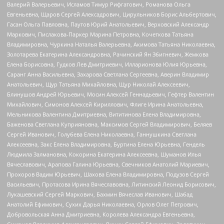
Валерий Валерьевич, Исламов Тимур Рифгатович, Романова Ольга
Евгеньевна, Щаров Сергей Алексадрович, Цирульников Борис Альбертович,
Гасан Ольга Павловна, Паутов Юрий Анатольевич, Верховский Александр
Маркович, Пислакова-Паркер Марина Петровна, Кочеткова Татьяна
Владимировна, Чуркина Наталья Валерьевна, Акимова Татьяна Николаевна,
Золотарева Екатерина Александровна, Рачинский Ян Збигневич, Жемкова
Елена Борисовна, Гудков Лев Дмитриевич, Илларионова Юлия Юрьевна,
Саранг Анна Васильевна, Захарова Светлана Сергеевна, Аверин Владимир
Анатольевич, Щур Татьяна Михайловна, Щур Николай Алексеевич,
Блинушов Андрей Юрьевич, Мосин Алексей Геннадьевич, Гефтер Валентин
Михайлович, Симонов Алексей Кириллович, Флиге Ирина Анатольевна,
Мельникова Валентина Дмитриевна, Вититинова Елена Владимировна,
Баженова Светлана Куприяновна, Максимов Сергей Владимирович, Беляев
Сергей Иванович, Голубева Елена Николаевна, Ганнушкина Светлана
Алексеевна, Закс Елена Владимировна, Буртина Елена Юрьевна, Гендель
Людмила Залмановна, Кокорина Екатерина Алексеевна, Шуманов Илья
Вячеславович, Арапова Галина Юрьевна, Свечников Анатолий Мариевич,
Прохоров Вадим Юрьевич, Шахова Елена Владимировна, Подузов Сергей
Васильевич, Протасова Ирина Вячеславовна, Литинский Леонид Борисович,
Лукашевский Сергей Маркович, Бахмин Вячеслав Иванович, Шабад
Анатолий Ефимович, Сухих Дарья Николаевна, Орлов Олег Петрович,
Добровольская Анна Дмитриевна, Королева Александра Евгеньевна,