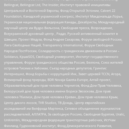
Bellingcat, Bellingcat Ltd, The Insider, Институт правовой инициативы
Центральной и Восточной Европы, Фонд Открытой Эстонии, Calvert 22
Foundation, Канадский украинский конгресс, Институт Макдональда-Лорье,
Украинская национальная федерация Канады, Декабристы, Международный
научный центр им Вудро Вильсона, Свободная пресса, Возрождение,
Всеукраинский духовный центр , Риддл, Русский антивоенный комитет в
Швеции, Проект Медуза, Фонд Андрея Сахарова, Форум свободной России,
Лига Свободных Наций, Transparеncy International, Форум Свободных
Народов ПостРоссии, Солидарность с гражданским движением в России –
Solidarus, КрымSOS, Свободный университет, Институт государственного
управления, Форум гражданского общества Россия, Беллона, Союз жителей
островов Тисима и Хабомаи, Съезд народных депутатов, Гринпис
Интернешнл, Фонд борьбы с коррупцией Инк, Завет церквей TCCN, Агора,
Всемирный фонд природы, BDR Novaja Gazeta-Europe, Алтай проект,
Образовательный дом прав человека Чернигов, Фонд Дом Прав Человека,
Белорусский дом прав человека имени Бориса Звозскова, Дом прав
человека Тбилиси, Дом прав человека Ереван, Дом прав человека Крым,
Центр дикого лосося, TVR Studios, ТВ Дождь, Центр европейских
исследований им Вилфрида Мартенса, Сетевое объединение журналистов
расследователей, АЛЛАТРА, За свободную Россию, Свободная Бурятия, Uralic,
UnKremlin, Международная федерация транспортных рабочих, ИстЧам
Финланд, Гудзоновский институт, Фонд Демократического Развития,