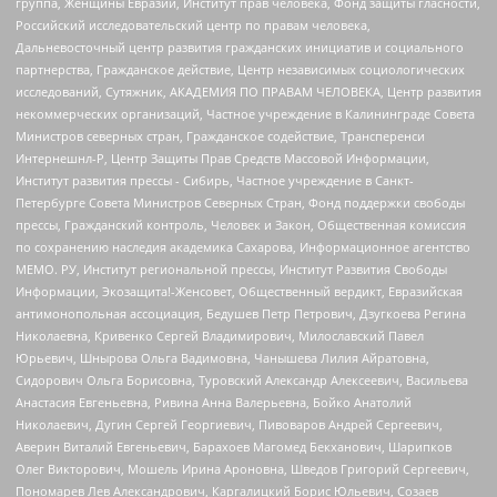
группа, Женщины Евразии, Институт прав человека, Фонд защиты гласности,
Российский исследовательский центр по правам человека,
Дальневосточный центр развития гражданских инициатив и социального
партнерства, Гражданское действие, Центр независимых социологических
исследований, Сутяжник, АКАДЕМИЯ ПО ПРАВАМ ЧЕЛОВЕКА, Центр развития
некоммерческих организаций, Частное учреждение в Калининграде Совета
Министров северных стран, Гражданское содействие, Трансперенси
Интернешнл-Р, Центр Защиты Прав Средств Массовой Информации,
Институт развития прессы - Сибирь, Частное учреждение в Санкт-
Петербурге Совета Министров Северных Стран, Фонд поддержки свободы
прессы, Гражданский контроль, Человек и Закон, Общественная комиссия
по сохранению наследия академика Сахарова, Информационное агентство
МЕМО. РУ, Институт региональной прессы, Институт Развития Свободы
Информации, Экозащита!-Женсовет, Общественный вердикт, Евразийская
антимонопольная ассоциация, Бедушев Петр Петрович, Дзугкоева Регина
Николаевна, Кривенко Сергей Владимирович, Милославский Павел
Юрьевич, Шнырова Ольга Вадимовна, Чанышева Лилия Айратовна,
Сидорович Ольга Борисовна, Туровский Александр Алексеевич, Васильева
Анастасия Евгеньевна, Ривина Анна Валерьевна, Бойко Анатолий
Николаевич, Дугин Сергей Георгиевич, Пивоваров Андрей Сергеевич,
Аверин Виталий Евгеньевич, Барахоев Магомед Бекханович, Шарипков
Олег Викторович, Мошель Ирина Ароновна, Шведов Григорий Сергеевич,
Пономарев Лев Александрович, Каргалицкий Борис Юльевич, Созаев