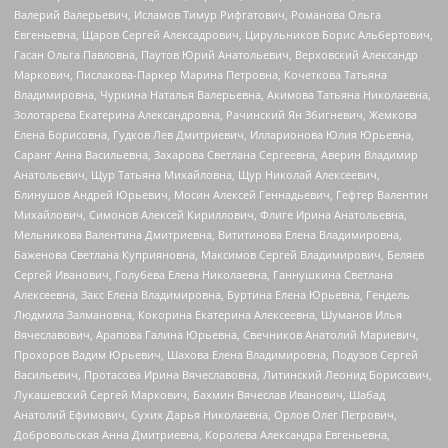
Валерий Валерьевич, Исламов Тимур Рифгатович, Романова Ольга
Евгеньевна, Щаров Сергей Алексадрович, Цирульников Борис Альбертович,
Гасан Ольга Павловна, Паутов Юрий Анатольевич, Верховский Александр
Маркович, Пислакова-Паркер Марина Петровна, Кочеткова Татьяна
Владимировна, Чуркина Наталья Валерьевна, Акимова Татьяна Николаевна,
Золотарева Екатерина Александровна, Рачинский Ян Збигневич, Жемкова
Елена Борисовна, Гудков Лев Дмитриевич, Илларионова Юлия Юрьевна,
Саранг Анна Васильевна, Захарова Светлана Сергеевна, Аверин Владимир
Анатольевич, Щур Татьяна Михайловна, Щур Николай Алексеевич,
Блинушов Андрей Юрьевич, Мосин Алексей Геннадьевич, Гефтер Валентин
Михайлович, Симонов Алексей Кириллович, Флиге Ирина Анатольевна,
Мельникова Валентина Дмитриевна, Вититинова Елена Владимировна,
Баженова Светлана Куприяновна, Максимов Сергей Владимирович, Беляев
Сергей Иванович, Голубева Елена Николаевна, Ганнушкина Светлана
Алексеевна, Закс Елена Владимировна, Буртина Елена Юрьевна, Гендель
Людмила Залмановна, Кокорина Екатерина Алексеевна, Шуманов Илья
Вячеславович, Арапова Галина Юрьевна, Свечников Анатолий Мариевич,
Прохоров Вадим Юрьевич, Шахова Елена Владимировна, Подузов Сергей
Васильевич, Протасова Ирина Вячеславовна, Литинский Леонид Борисович,
Лукашевский Сергей Маркович, Бахмин Вячеслав Иванович, Шабад
Анатолий Ефимович, Сухих Дарья Николаевна, Орлов Олег Петрович,
Добровольская Анна Дмитриевна, Королева Александра Евгеньевна,