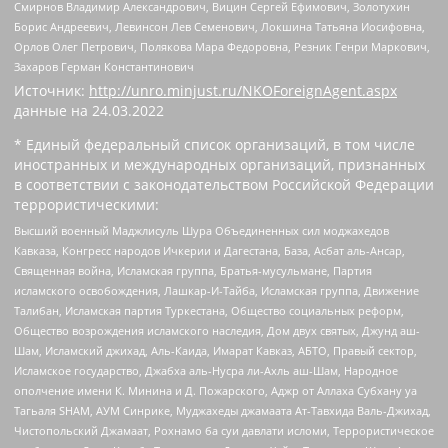
Смирнов Владимир Александрович, Вицин Сергей Ефимович, Золотухин
Борис Андреевич, Левинсон Лев Семенович, Локшина Татьяна Иосифовна,
Орлов Олег Петрович, Полякова Мара Федоровна, Резник Генри Маркович,
Захаров Герман Константинович
Источник:
http://unro.minjust.ru/NKOForeignAgent.aspx
данные на
24.03.2022
* Единый федеральный список организаций, в том числе
иностранных и международных организаций, признанных
в соответствии с законодательством Российской Федерации
террористическими:
Высший военный Маджлисуль Шура Объединенных сил моджахедов
Кавказа, Конгресс народов Ичкерии и Дагестана, База, Асбат аль-Ансар,
Священная война, Исламская группа, Братья-мусульмане, Партия
исламского освобождения, Лашкар-И-Тайба, Исламская группа, Движение
Талибан, Исламская партия Туркестана, Общество социальных реформ,
Общество возрождения исламского наследия, Дом двух святых, Джунд аш-
Шам, Исламский джихад, Аль-Каида, Имарат Кавказ, АБТО, Правый сектор,
Исламское государство, Джабха аль-Нусра ли-Ахль аш-Шам, Народное
ополчение имени К. Минина и Д. Пожарского, Аджр от Аллаха Субхану уа
Тагьаля SHAM, АУМ Синрике, Муджахеды джамаата Ат-Тавхида Валь-Джихад,
Чистопольский Джамаат, Рохнамо ба суи давлати исломи, Террористическое