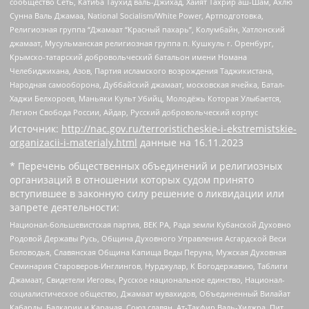
сообщество Сеть, Катиба Таухид валь-Джихад, Хайят Тахрир аш-Шам, Ахлю
Сунна Валь Джамаа, National Socialism/White Power, Артподготовка,
Религиозная группа “Джамаат “Красный пахарь”, Колумбайн, Хатлонский
джамаат, Мусульманская религиозная группа п. Кушкуль г. Оренбург,
Крымско-татарский добровольческий батальон имени Номана
Челебиджихана, Азов, Партия исламского возрождения Таджикистана,
Народная самооборона, Дуббайский джамаат, московская ячейка, Батал-
Хаджи Белхороев, Маньяки Культ Убийц, Молодёжь Которая Улыбается,
Легион Свобода России, Айдар, Русский добровольческий корпус
Источник:
http://nac.gov.ru/terroristicheskie-i-ekstremistskie-
organizacii-i-materialy.html
данные на
16.11.2023
* Перечень общественных объединений и религиозных
организаций в отношении которых судом принято
вступившее в законную силу решение о ликвидации или
запрете деятельности:
Национал-большевистская партия, ВЕК РА, Рада земли Кубанской Духовно
Родовой Державы Русь, Община Духовного Управления Асгардской Веси
Беловодья, Славянская Община Капища Веды Перуна, Мужская Духовная
Семинария Староверов-Инглингов, Нурджулар, К Богодержавию, Таблиги
Джамаат, Свидетели Иеговы, Русское национальное единство, Национал-
социалистическое общество, Джамаат мувахидов, Объединенный Вилайат
Кабарды, Балкарии и Карачая, Союз славян, Ат-Такфир Валь-Хиджра, Пит