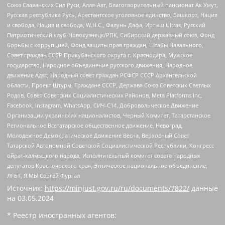
Союз Славянских Сил Руси, Алля-Аят, Благотворительный пансионат Ак Умут,
Русская республика Русь, Арестантское уголовное единство, Башкорт, Нация
и свобода, Нация и свобода, W.H.С., Фалунь Дафа, Иртыш Ultras, Русский
Патриотический клуб-Новокузнецк/РПК, Сибирский державный союз, Фонд
борьбы с коррупцией, Фонд защиты прав граждан, Штабы Навального,
Совет граждан СССР Прикубанского округа г. Краснодара, Мужское
государство, Народное объединение русского движения, Народное
движение Адат, Народный совет граждан РСФСР СССР Архангельской
области, Проект Штурм, Граждане СССР, Держава Союз Советских Светлых
Родов, Совет Советских Социалистических Районов, Meta Platforms Inc,
Facebook, Instagram, WhatsApp, СИЧ-С14, Добровольческое Движение
Организации украинских националистов, Черный Комитет, Татарстанское
Региональное Всетатарское общественное движение, Невоград,
Молодежное Демократическое Движение Весна, Верховный Совет
Татарской Автономной Советской Социалистической Республики, Конгресс
ойрат-калмыцкого народа, Исполнительный комитет совета народных
депутатов Красноярского края, Этническое национальное объединение,
ЛГБТ, Я.МЫ Сергей Фургал
Источник:
https://minjust.gov.ru/ru/documents/7822/
данные
на
03.05.2024
* Реестр иностранных агентов: