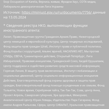
Stop Occupation of Karelia, Вернись живым, Фридом Хаус, СОТА медиа,
Либерально-демократическая Лига Украины
Источник:
https://minjust.gov.ru/ru/documents/7756/
данные
на
13.05.2024
* Сведения реестра НКО, выполняющих функции
иностранного агента:
Лилит, Правозащитная группа Гражданин.Армия.Право, Нижегородский
центр немецкой и европейской культуры, Центр гендерных исследований,
Фонд защиты прав граждан Штаб, Институт права и публичной политики,
Фонд борьбы с коррупцией, Альянс врачей, НАСИЛИЮ.НЕТ, Мы против
СПИДа, СВЕЧА, Гуманитарное действие, Открытый Петербург, Лига
Избирателей, Правовая инициатива, Гражданский Союз, Хасдей Ерушалаим,
Центр поддержки и содействия развитию средств массовой информации,
Горячая Линия, В защиту прав заключенных, Институт глобализации и
социальных движений, Центр социально-информационных инициатив
Действие, Благотворительный фонд охраны здоровья и защиты прав
граждан, Благотворительный фонд помощи осужденным и их семьям, Фонд
Тольятти, Новое время, Серебряная тайга, Так-Так-Так, Сова, центр Анна,
Проект Апрель, Самарская губерния, Эра здоровья, Мемориал,
Аналитический Центр Юрия Левады, Издательство Парк Гагарина, Фонд
имени Андрея Рылькова, Сфера, Центр СИБАЛЬТ, Уральская правозащитная