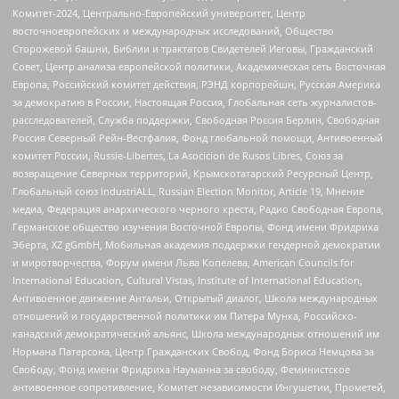
Комитет-2024, Центрально-Европейский университет, Центр
восточноевропейских и международных исследований, Общество
Сторожевой башни, Библии и трактатов Свидетелей Иеговы, Гражданский
Совет, Центр анализа европейской политики, Академическая сеть Восточная
Европа, Российский комитет действия, РЭНД корпорейшн, Русская Америка
за демократию в России, Настоящая Россия, Глобальная сеть журналистов-
расследователей, Служба поддержки, Свободная Россия Берлин, Свободная
Россия Северный Рейн-Вестфалия, Фонд глобальной помощи, Антивоенный
комитет России, Russie-Libertes, La Asocicion de Rusos Libres, Союз за
возвращение Северных территорий, Крымскотатарский Ресурсный Центр,
Глобальный союз IndustriALL, Russian Election Monitor, Article 19, Мнение
медиа, Федерация анархического черного креста, Радио Свободная Европа,
Германское общество изучения Восточной Европы, Фонд имени Фридриха
Эберта, XZ gGmbH, Мобильная академия поддержки гендерной демократии
и миротворчества, Форум имени Льва Копелева, American Councils for
International Education, Cultural Vistas, Institute of International Education,
Антивоенное движение Антальи, Открытый диалог, Школа международных
отношений и государственной политики им Питера Мунка, Российско-
канадский демократический альянс, Школа международных отношений им
Нормана Патерсона, Центр Гражданских Свобод, Фонд Бориса Немцова за
Свободу, Фонд имени Фридриха Науманна за свободу, Феминистское
антивоенное сопротивление, Комитет независимости Ингушетии, Прометей,