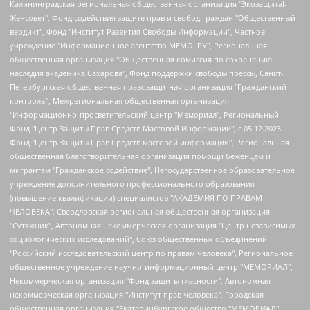
Калининградская региональная общественная организация "Экозащита!-Женсовет", Фонд содействия защите прав и свобод граждан "Общественный вердикт", Фонд "Институт Развития Свободы Информации", Частное учреждение "Информационное агентство МЕМО. РУ", Региональная общественная организация "Общественная комиссия по сохранению наследия академика Сахарова", Фонд поддержки свободы прессы, Санкт-Петербургская общественная правозащитная организация "Гражданский контроль", Межрегиональная общественная организация "Информационно-просветительский центр "Мемориал", Региональный Фонд "Центр Защиты Прав Средств Массовой Информации", с 05.12.2023 Фонд "Центр Защиты Прав Средств массовой информации", Региональная общественная благотворительная организация помощи беженцам и мигрантам "Гражданское содействие", Негосударственное образовательное учреждение дополнительного профессионального образования (повышение квалификации) специалистов "АКАДЕМИЯ ПО ПРАВАМ ЧЕЛОВЕКА", Свердловская региональная общественная организация "Сутяжник", Автономная некоммерческая организация "Центр независимых социологических исследований", Союз общественных объединений "Российский исследовательский центр по правам человека", Региональное общественное учреждение научно-информационный центр "МЕМОРИАЛ", Некоммерческая организация "Фонд защиты гласности", Автономная некоммерческая организация "Институт прав человека", Городская общественная организация "Екатеринбургское общество "МЕМОРИАЛ", Городская общественная организация "Рязанское историко-просветительское и правозащитное общество "Мемориал" (Рязанский Мемориал), Челябинский региональный орган общественной самодеятельности – женское общественное объединение "Женщины Евразии", Челябинский региональный орган общественной самодеятельности "Уральская правозащитная группа", Фонд содействия защите здоровья и социальной справедливости имени Андрея Рылькова, Автономная Некоммерческая Организация "Аналитический Центр Юрия Левады", Автономная некоммерческая организация социальной поддержки населения "Проект Апрель", Региональная общественная организация помощи женщинам и детям, находящимся в кризисной ситуации "Информационно-методический центр "Анна", Фонд содействия развитию массовых коммуникаций и правовому просвещению "Так-так-Так", Фонд содействия устойчивому развитию "Серебряная тайга", Свердловский региональный общественный фонд социальных проектов "Новое время", "Idel.Реалии", Кавказ.Реалии, Крым.Реалии, Телеканал Настоящее Время, Татаро-башкирская служба Радио Свобода (Azatliq Radiosi), Радио Свободная Европа/Радио Свобода (PCE/PC), "Сибирь.Реалии", "Фактограф", Благотворительный фонд помощи осужденным и их семьям, Автономная некоммерческая организация "Институт глобализации и социальных движений", Фонд "В защиту прав заключенных", Частное учреждение "Центр поддержки и содействия развитию средств массовой информации", Пензенский региональный общественный благотворительный фонд "Гражданский союз", "Север.Реалии", Некоммерческая организация Фонд "Правовая инициатива", Общество с ограниченной ответственностью "Радио Свободная Европа/Радио Свобода", Чешское информационное агентство "MEDIUM-ORIENT", Красноярская региональная общественная организация "Мы против СПИДа", Камалягин Денис Николаевич, Маркелов Сергей Евгеньевич, Пономарев Лев Александрович, Савицкая Людмила Алексеевна, Автономная некоммерческая организация "Центр по работе с проблемой насилия "НАСИЛИЮ.НЕТ", Межрегиональный профессиональный союз работников здравоохранения "Альянс врачей", Юридическое лицо, зарегистрированное в Латвийской Республике, SIA "Medusa Project" (регистрационный номер 40103797863, дата регистрации 10.06.2014), Некоммерческая организация "Фонд по борьбе с коррупцией", Автономная некоммерческая организация "Институт права и публичной политики", Баданин Роман Сергеевич, Гликин Максим Александрович, Железнова Мария Михайловна, Лукьянова Юлия Сергеевна, Маетная Елизавета Витальевна, Маняхин Петр Борисович, Чуракова Ольга Владимировна, Ярош Юлия Петровна, Юридическое лицо "The Insider SIA", зарегистрированное в Риге, Латвийская Республика (дата регистрации 26.06.2015), являющееся администратором доменного имени интернет-издания "The Insider SIA", https://theins.ru, Постернак Алексей Евгеньевич, Рубин Михаил Аркадьевич, Анин Роман Александрович, Юридическое лицо Istories fonds, зарегистрированное в Латвийской Республике (регистрационный номер 50008295751, дата регистрации 24.02.2020), Великовский Дмитрий Александрович, Долинина Ирина Николаевна, Мароховская Алеся Алексеевна, Шлейнов Роман Юрьевич, Шмагун Олеся Валентиновна, Общество с ограниченной ответственностью "Альтаир 2021", Общество с ограниченной ответственностью "Вега 2021", Общество с ограниченной ответственностью "Главный редактор 2021", Общество с ограниченной ответственностью "Ромашки монолит", Важенков Артем Валерьевич, Ивановская областная общественная организация "Центр гендерных исследований", Гурман Юрий Альбертович, Медиапроект "ОВД-Инфо", Егоров Владимир Владимирович, Жилинский Владимир Александрович, Общество с ограниченной ответственностью "ЗП", Иванова София Юрьевна, Карезина Инна Павловна, Кильтау Екатерина Викторовна, Петров Алексей Викторович, Пискунов Сергей Евгеньевич, Смирнов Сергей Сергеевич, Тихонов Михаил Сергеевич, Общество с ограниченной ответственностью "ЖУРНАЛИСТ-ИНОСТРАННЫЙ АГЕНТ", Арапова Галина Юрьевна, Вольтская Татьяна Анатольевна, Американская компания "Mason G.E.S. Anonymous Foundation" (США), являющаяся владельцем интернет-издания https://mnews.world/, Компания "Stichting Bellingcat", зарегистрированная в Нидерландах (дата регистрации 11.07.2018), Захаров Андрей Вячеславович, Клепиковская Екатерина Дмитриевна, Общество с ограниченной ответственностью "МЕМО", Перл Роман Александрович, Симонов Евгений Алексеевич, Соловьева Елена Анатольевна, Сотников Даниил Владимирович, Сурначева Елизавета Дмитриевна, Автономная некоммерческая организация по защите прав человека и информированию населения "Якутия – Наше Мнение", Общество с ограниченной ответственностью "Москоу диджитал медиа", с 26.01.2023 Общество с ограниченной ответственностью "Чайка Белые сады", Ветошкина Валерия Валерьевна, Заговора Максим Александрович, Межрегиональное общественное движение "Российская ЛГБТ - сеть", Оленичев Максим Владимирович, Павлов Иван Юрьевич, Скворцова Елена Сергеевна, Общество с ограниченной ответственностью "Как бы инагент", Кочетков Игорь Викторович, Общество с ограниченной ответственностью "Честные выборы", Еланчик Олег Александрович, Общество с ограниченной ответственностью "Нобелевский призыв", Гималова Регина Эмилевна, Григорьев Андрей Валерьевич, Григорьева Алина Александровна, Ассоциация по содействию защите прав призывников, альтернативнослужащих и военнослужащих "Правозащитная группа "Гражданин.Армия.Право", Хисамова Регина Фаритовна, Автономная некоммерческая организация по реализации социально-правовых программ "Лилит", Дальневосточное общественное движение "Маяк", Санкт-Петербургская ЛГБТ-инициативная группа "Выход", Инициативная группа ЛГБТ+ "Реверс", Алексеев Андрей Викторович, Бекбулатова Таисия Львовна, Беляев Иван Михайлович, Владыкина Елена Сергеевна, Гельман Марат Александрович, Никульшина Вероника Юрьевна, Толоконникова Надежда Андреевна, Шендерович Виктор Анатольевич, Общество с ограниченной ответственностью "Данное сообщение", Общество с ограниченной ответственностью Издательский дом "Новая глава", Айнбиндер Александра Александровна, Московский комьюнити-центр для ЛГБТ+инициатив, Благотворительный фонд развития филантропии, Deutsche Welle (Германия, Kurt-Schumacher-Strasse 3, 53113 Bonn), Борзунова Мария Михайловна, Воробьев Виктор Викторович, Голубева Анна Львовна, Константинова Алла Михайловна, Малкова Ирина Владимировна, Мурадов Мурад Абдулгалимович, Осетинская Елизавета Николаевна, Понасенков Евгений Николаевич, Ганапольский Матвей Юрьевич, Киселев Евгений Алексеевич, Борухович Ирина Григорьевна, Дремин Иван Тимофеевич, Дубровский Дмитрий Викторович, Красноярская региональная общественная организация поддержки и развития альтернативных образовательных технологий и межкультурных коммуникаций "ИНТЕРРА", Маяковская Екатерина Алексеевна, Фейгин Марк Захарович, Филимонов Андрей Викторович, Дзугкоева Регина Николаевна, Доброхотов Роман Александрович, Дудь Юрий Александрович, Елкин Сергей Владимирович, Кругликов Кирилл Игоревич, Сабунаева Мария Леонидовна, Семенов Алексей Владимирович, Шаинян Карен Багратович, Шульман Екатерина Михайловна, Асафьев Артур Валерьевич, Вахштайн Виктор Семенович, Венедиктов Алексей Алексеевич, Лушникова Екатерина Евгеньевна, Волков Леонид Михайлович, Невзоров Александр Глебович, Пархоменко Сергей Борисович, Сироткин Ярослав Николаевич, Кара-Мурза Владимир Владимирович, Баранова Наталья Владимировна, Гозман Леонид Яковлевич, Кагарлицкий Борис Юльевич, Климарев Михаил Валерьевич, Милов Владимир Станиславович, Автономная некоммерческая организация Краснодарский центр современного искусства "Типография", Моргенштерн Алишер Тагирович, Соболь Любовь Эдуардовна, Общество с ограниченной ответственностью "ЛИЗА НОРМ", Каспаров Гарри Кимович, Ходорковский Михаил Борисович, Общество с ограниченной ответственностью "Апрельские тезисы", Данилович Ирина Брониславовна, Кашин Олег Владимирович, Петров Николай Владимирович, Пивоваров Алексей Владимирович, Соколов Михаил Владимирович, Цветкова Юлия Владимировна, Чичваркин Евгений Александрович, Комитет против пыток/Команда против пыток, Общество с ограниченной ответственностью "Первый научный", Общество с ограниченной ответственностью "Вертолет и ко", Белоцерковская Вероника Борисовна, Кац Максим Евгеньевич, Лазарева Татьяна Юрьевна, Шаведдинов Руслан Табризович, Яшин Илья Валерьевич, Общество с ограниченной ответственностью "Иноагент ААВ", Алешковский Дмитрий Петрович, Альбац Евгения Марковна, Быков Дмитрий Львович, Галямина Юлия Евгеньевна, Лойко Сергей Леонидович, Мартынов Кирилл Константинович, Медведев Сергей Александрович, Крашенинников Федор Геннадиевич, Гордеева Катерина Вл