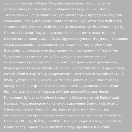
Демократические Выборы, Международный центр электоральных
исследований, Германский фонд Маршалла Соединенных Штатов,
Тихоокеанский центр защиты окружающей среды и природных ресурсов,
Свободная Россия, Всемирный конгресс украинцев, Атлантический совет,
Человек в беде, Европейский фонд за демократию, Джеймстаунский фонд,
Прожект Хармони, Родники дракона, Врачи против насильственного
извлечения органов, Фалунь Дафа, Друзья Фалуньгун, Фалуньгун, Коалиция
по расследованию преследования в отношении Фалуньгун в Китае,
Всемирная организация по расследованию преследований Фалуньгун,
Пражский гражданский центр, Ассоциация школ политических
исследований при Совете Европы, Центр либеральной современности,
Форум русскоязычных европейцев, Немецко-русский обмен, Бард колледж,
Европейский выбор, Фонд Ходорковского, Оксфордский российский фонд,
Фонд Будущее России, Компания свободы информации, Проект Медиа,
Международное партнерство за права человека, Духовное Управление
Евангельских Христиан Украинской Христианской Церкви, Новое
Поколение, Духовное Учебное Заведение Международный Библейский
Колледж, Международное христианское движение, Всемирный Институт
Саентологических Предприятий, Церковь Духовной Технологии,
Европейская сеть организаций по наблюдению за выборами, Республика
Польша, СВОБОДНЫЙ ИДЕЛЬ-УРАЛ, Ассоциация развития журналистики,
IStories fonds, Королевский Институт Международных Отношений,