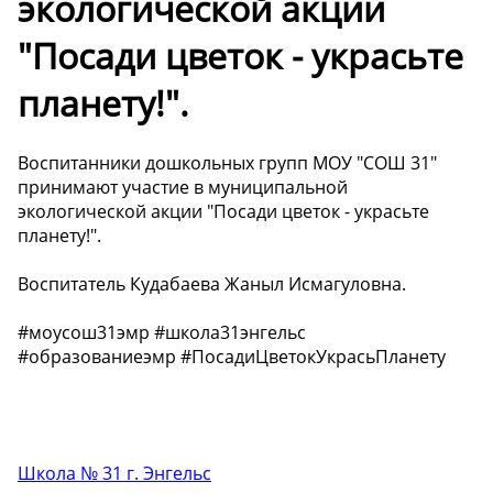
экологической акции
"Посади цветок - украсьте
планету!".
Воспитанники дошкольных групп МОУ "СОШ 31"
принимают участие в муниципальной
экологической акции "Посади цветок - украсьте
планету!".
Воспитатель Кудабаева Жаныл Исмагуловна.
#моусош31эмр #школа31энгельс
#образованиеэмр #ПосадиЦветокУкрасьПланету
Школа № 31 г. Энгельс