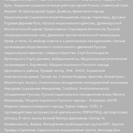
Буль, Национал-социалистическая рабочая партия России, Славянский союз,
Формат-18, Благородный Орден Дьявола, Армия воли народа,
Национальная Социалистическая Инициатива города Череповца, Духовно-
Родовая Держава Русь, Русское национальное единство, Древнерусской
Инглистической церкви Православных Староверов-Инглингов, Русский
общенациональный союз, Движение против нелегальной иммиграции,
Кровь и Честь, О свободе совести и о религиозных объединениях, Омская
организация общественного политического движения Русское
национальное единство, Северное Братство, Клуб Болельщиков
Футбольного Клуба Динамо, Файзрахманисты, Мусульманская религиозная
организация п. Боровский, Община Коренного Русского народа
Щелковского района, Правый сектор, УНА - УНСО, Украинская
повстанческая армия, Тризуб им. Степана Бандеры, Братство, Белый Крест,
Misanthropic division, Религиозное объединение последователей инглиизма,
Народная Социальная Инициатива, TulaSkins, Этнополитическое
объединение Русские, Русское национальное объединение Атака, Мечеть
Мирмамеда, Община Коренного Русского народа г. Астрахани, ВОЛЯ,
Меджлис крымскотатарского народа, Рубеж Севера, ТОЙС, О
противодействии экстремистской деятельности, РЕВТАТПОД, Артподготовка,
Штольц, В честь иконы Божией Матери Державная, Сектор 16,
Независимость, Фирма, Молодежная правозащитная группа МПГ, Курсом
Правды и Единения, Каракольская инициативная группа, Автоград Крю,