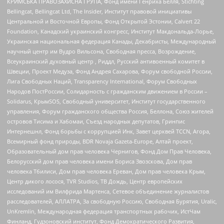
КРИМСЬКА ПРАВОЗАХИСНА ГРУПА, Фонд имени Генриха Бёлля, Stichting
Bellingcat, Bellingcat Ltd, The Insider, Институт правовой инициативы
Центральной и Восточной Европы, Фонд Открытой Эстонии, Calvert 22
Foundation, Канадский украинский конгресс, Институт Макдональда-Лорье,
Украинская национальная федерация Канады, Декабристы, Международный
научный центр им Вудро Вильсона, Свободная пресса, Возрождение,
Всеукраинский духовный центр , Риддл, Русский антивоенный комитет в
Швеции, Проект Медуза, Фонд Андрея Сахарова, Форум свободной России,
Лига Свободных Наций, Transparеncy International, Форум Свободных
Народов ПостРоссии, Солидарность с гражданским движением в России –
Solidarus, КрымSOS, Свободный университет, Институт государственного
управления, Форум гражданского общества Россия, Беллона, Союз жителей
островов Тисима и Хабомаи, Съезд народных депутатов, Гринпис
Интернешнл, Фонд борьбы с коррупцией Инк, Завет церквей TCCN, Агора,
Всемирный фонд природы, BDR Novaja Gazeta-Europe, Алтай проект,
Образовательный дом прав человека Чернигов, Фонд Дом Прав Человека,
Белорусский дом прав человека имени Бориса Звозскова, Дом прав
человека Тбилиси, Дом прав человека Ереван, Дом прав человека Крым,
Центр дикого лосося, TVR Studios, ТВ Дождь, Центр европейских
исследований им Вилфрида Мартенса, Сетевое объединение журналистов
расследователей, АЛЛАТРА, За свободную Россию, Свободная Бурятия, Uralic,
UnKremlin, Международная федерация транспортных рабочих, ИстЧам
Финланд, Гудзоновский институт, Фонд Демократического Развития,