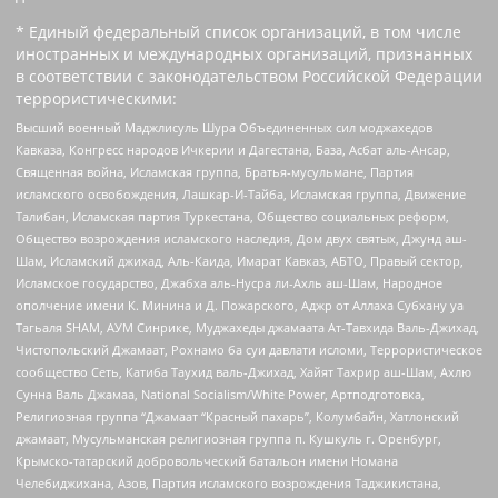
* Единый федеральный список организаций, в том числе
иностранных и международных организаций, признанных
в соответствии с законодательством Российской Федерации
террористическими:
Высший военный Маджлисуль Шура Объединенных сил моджахедов
Кавказа, Конгресс народов Ичкерии и Дагестана, База, Асбат аль-Ансар,
Священная война, Исламская группа, Братья-мусульмане, Партия
исламского освобождения, Лашкар-И-Тайба, Исламская группа, Движение
Талибан, Исламская партия Туркестана, Общество социальных реформ,
Общество возрождения исламского наследия, Дом двух святых, Джунд аш-
Шам, Исламский джихад, Аль-Каида, Имарат Кавказ, АБТО, Правый сектор,
Исламское государство, Джабха аль-Нусра ли-Ахль аш-Шам, Народное
ополчение имени К. Минина и Д. Пожарского, Аджр от Аллаха Субхану уа
Тагьаля SHAM, АУМ Синрике, Муджахеды джамаата Ат-Тавхида Валь-Джихад,
Чистопольский Джамаат, Рохнамо ба суи давлати исломи, Террористическое
сообщество Сеть, Катиба Таухид валь-Джихад, Хайят Тахрир аш-Шам, Ахлю
Сунна Валь Джамаа, National Socialism/White Power, Артподготовка,
Религиозная группа “Джамаат “Красный пахарь”, Колумбайн, Хатлонский
джамаат, Мусульманская религиозная группа п. Кушкуль г. Оренбург,
Крымско-татарский добровольческий батальон имени Номана
Челебиджихана, Азов, Партия исламского возрождения Таджикистана,