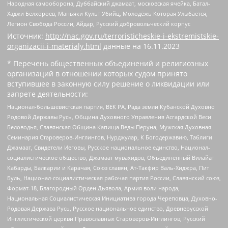
Народная самооборона, Дуббайский джамаат, московская ячейка, Батал-
Хаджи Белхороев, Маньяки Культ Убийц, Молодёжь Которая Улыбается,
Легион Свобода России, Айдар, Русский добровольческий корпус
Источник:
http://nac.gov.ru/terroristicheskie-i-ekstremistskie-
organizacii-i-materialy.html
данные на
16.11.2023
* Перечень общественных объединений и религиозных
организаций в отношении которых судом принято
вступившее в законную силу решение о ликвидации или
запрете деятельности:
Национал-большевистская партия, ВЕК РА, Рада земли Кубанской Духовно
Родовой Державы Русь, Община Духовного Управления Асгардской Веси
Беловодья, Славянская Община Капища Веды Перуна, Мужская Духовная
Семинария Староверов-Инглингов, Нурджулар, К Богодержавию, Таблиги
Джамаат, Свидетели Иеговы, Русское национальное единство, Национал-
социалистическое общество, Джамаат мувахидов, Объединенный Вилайат
Кабарды, Балкарии и Карачая, Союз славян, Ат-Такфир Валь-Хиджра, Пит
Буль, Национал-социалистическая рабочая партия России, Славянский союз,
Формат-18, Благородный Орден Дьявола, Армия воли народа,
Национальная Социалистическая Инициатива города Череповца, Духовно-
Родовая Держава Русь, Русское национальное единство, Древнерусской
Инглистической церкви Православных Староверов-Инглингов, Русский