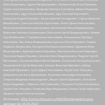
Елена Борисовна, Гудков Лев Дмитриевич, Илларионова Юлия Юрьевна,
Саранг Анна Васильевна, Захарова Светлана Сергеевна, Аверин Владимир
Анатольевич, Щур Татьяна Михайловна, Щур Николай Алексеевич,
Блинушов Андрей Юрьевич, Мосин Алексей Геннадьевич, Гефтер Валентин
Михайлович, Симонов Алексей Кириллович, Флиге Ирина Анатольевна,
Мельникова Валентина Дмитриевна, Вититинова Елена Владимировна,
Баженова Светлана Куприяновна, Максимов Сергей Владимирович, Беляев
Сергей Иванович, Голубева Елена Николаевна, Ганнушкина Светлана
Алексеевна, Закс Елена Владимировна, Буртина Елена Юрьевна, Гендель
Людмила Залмановна, Кокорина Екатерина Алексеевна, Шуманов Илья
Вячеславович, Арапова Галина Юрьевна, Свечников Анатолий Мариевич,
Прохоров Вадим Юрьевич, Шахова Елена Владимировна, Подузов Сергей
Васильевич, Протасова Ирина Вячеславовна, Литинский Леонид Борисович,
Лукашевский Сергей Маркович, Бахмин Вячеслав Иванович, Шабад
Анатолий Ефимович, Сухих Дарья Николаевна, Орлов Олег Петрович,
Добровольская Анна Дмитриевна, Королева Александра Евгеньевна,
Смирнов Владимир Александрович, Вицин Сергей Ефимович, Золотухин
Борис Андреевич, Левинсон Лев Семенович, Локшина Татьяна Иосифовна,
Орлов Олег Петрович, Полякова Мара Федоровна, Резник Генри Маркович,
Захаров Герман Константинович
Источник:
http://unro.minjust.ru/NKOForeignAgent.aspx
данные на
24.03.2022