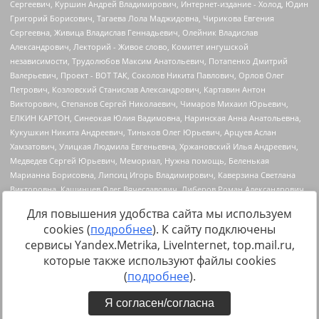
Для повышения удобства сайта мы используем
cookies (
подробнее
). К сайту подключены
сервисы Yandex.Metrika, LiveInternet, top.mail.ru,
Источник:
https://minjust.gov.ru/uploaded/files/reestr-
которые также используют файлы cookies
inostrannyih-agentov-22-03-2024.pdf
данные на
22.03.2024
(
подробнее
).
Я согласен/согласна