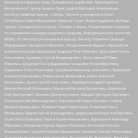
Министров северных стран, Гражданское содействие, Трансперенси
Интернешнл-Р, Центр Защиты Прав Средств Массовой Информации,
Институт развития прессы - Сибирь, Частное учреждение в Санкт-
Петербурге Совета Министров Северных Стран, Фонд поддержки свободы
прессы, Гражданский контроль, Человек и Закон, Общественная комиссия
по сохранению наследия академика Сахарова, Информационное агентство
МЕМО. РУ, Институт региональной прессы, Институт Развития Свободы
Информации, Экозащита!-Женсовет, Общественный вердикт, Евразийская
антимонопольная ассоциация, Бедушев Петр Петрович, Дзугкоева Регина
Николаевна, Кривенко Сергей Владимирович, Милославский Павел
Юрьевич, Шнырова Ольга Вадимовна, Чанышева Лилия Айратовна,
Сидорович Ольга Борисовна, Туровский Александр Алексеевич, Васильева
Анастасия Евгеньевна, Ривина Анна Валерьевна, Бойко Анатолий
Николаевич, Дугин Сергей Георгиевич, Пивоваров Андрей Сергеевич,
Аверин Виталий Евгеньевич, Барахоев Магомед Бекханович, Шарипков
Олег Викторович, Мошель Ирина Ароновна, Шведов Григорий Сергеевич,
Пономарев Лев Александрович, Каргалицкий Борис Юльевич, Созаев
Валерий Валерьевич, Исламов Тимур Рифгатович, Романова Ольга
Евгеньевна, Щаров Сергей Алексадрович, Цирульников Борис Альбертович,
Гасан Ольга Павловна, Паутов Юрий Анатольевич, Верховский Александр
Маркович, Пислакова-Паркер Марина Петровна, Кочеткова Татьяна
Владимировна, Чуркина Наталья Валерьевна, Акимова Татьяна Николаевна,
Золотарева Екатерина Александровна, Рачинский Ян Збигневич, Жемкова