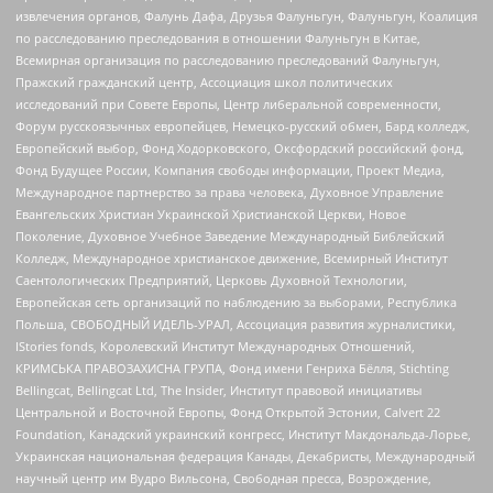
извлечения органов, Фалунь Дафа, Друзья Фалуньгун, Фалуньгун, Коалиция
по расследованию преследования в отношении Фалуньгун в Китае,
Всемирная организация по расследованию преследований Фалуньгун,
Пражский гражданский центр, Ассоциация школ политических
исследований при Совете Европы, Центр либеральной современности,
Форум русскоязычных европейцев, Немецко-русский обмен, Бард колледж,
Европейский выбор, Фонд Ходорковского, Оксфордский российский фонд,
Фонд Будущее России, Компания свободы информации, Проект Медиа,
Международное партнерство за права человека, Духовное Управление
Евангельских Христиан Украинской Христианской Церкви, Новое
Поколение, Духовное Учебное Заведение Международный Библейский
Колледж, Международное христианское движение, Всемирный Институт
Саентологических Предприятий, Церковь Духовной Технологии,
Европейская сеть организаций по наблюдению за выборами, Республика
Польша, СВОБОДНЫЙ ИДЕЛЬ-УРАЛ, Ассоциация развития журналистики,
IStories fonds, Королевский Институт Международных Отношений,
КРИМСЬКА ПРАВОЗАХИСНА ГРУПА, Фонд имени Генриха Бёлля, Stichting
Bellingcat, Bellingcat Ltd, The Insider, Институт правовой инициативы
Центральной и Восточной Европы, Фонд Открытой Эстонии, Calvert 22
Foundation, Канадский украинский конгресс, Институт Макдональда-Лорье,
Украинская национальная федерация Канады, Декабристы, Международный
научный центр им Вудро Вильсона, Свободная пресса, Возрождение,