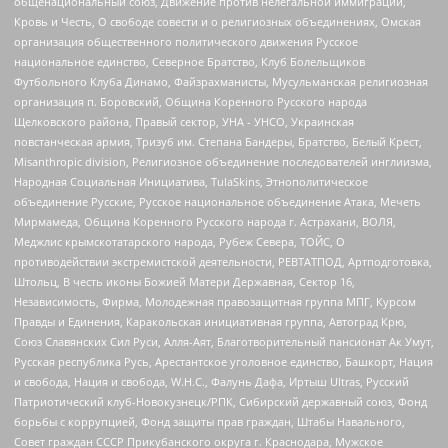
общенациональный союз, Движение против нелегальной иммиграции,
Кровь и Честь, О свободе совести и о религиозных объединениях, Омская
организация общественного политического движения Русское
национальное единство, Северное Братство, Клуб Болельщиков
Футбольного Клуба Динамо, Файзрахманисты, Мусульманская религиозная
организация п. Боровский, Община Коренного Русского народа
Щелковского района, Правый сектор, УНА - УНСО, Украинская
повстанческая армия, Тризуб им. Степана Бандеры, Братство, Белый Крест,
Misanthropic division, Религиозное объединение последователей инглиизма,
Народная Социальная Инициатива, TulaSkins, Этнополитическое
объединение Русские, Русское национальное объединение Атака, Мечеть
Мирмамеда, Община Коренного Русского народа г. Астрахани, ВОЛЯ,
Меджлис крымскотатарского народа, Рубеж Севера, ТОЙС, О
противодействии экстремистской деятельности, РЕВТАТПОД, Артподготовка,
Штольц, В честь иконы Божией Матери Державная, Сектор 16,
Независимость, Фирма, Молодежная правозащитная группа МПГ, Курсом
Правды и Единения, Каракольская инициативная группа, Автоград Крю,
Союз Славянских Сил Руси, Алля-Аят, Благотворительный пансионат Ак Умут,
Русская республика Русь, Арестантское уголовное единство, Башкорт, Нация
и свобода, Нация и свобода, W.H.С., Фалунь Дафа, Иртыш Ultras, Русский
Патриотический клуб-Новокузнецк/РПК, Сибирский державный союз, Фонд
борьбы с коррупцией, Фонд защиты прав граждан, Штабы Навального,
Совет граждан СССР Прикубанского округа г. Краснодара, Мужское