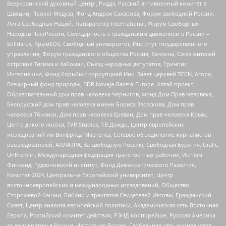
Всеукраинский духовный центр , Риддл, Русский антивоенный комитет в
Швеции, Проект Медуза, Фонд Андрея Сахарова, Форум свободной России,
Лига Свободных Наций, Transparеncy International, Форум Свободных
Народов ПостРоссии, Солидарность с гражданским движением в России –
Solidarus, КрымSOS, Свободный университет, Институт государственного
управления, Форум гражданского общества Россия, Беллона, Союз жителей
островов Тисима и Хабомаи, Съезд народных депутатов, Гринпис
Интернешнл, Фонд борьбы с коррупцией Инк, Завет церквей TCCN, Агора,
Всемирный фонд природы, BDR Novaja Gazeta-Europe, Алтай проект,
Образовательный дом прав человека Чернигов, Фонд Дом Прав Человека,
Белорусский дом прав человека имени Бориса Звозскова, Дом прав
человека Тбилиси, Дом прав человека Ереван, Дом прав человека Крым,
Центр дикого лосося, TVR Studios, ТВ Дождь, Центр европейских
исследований им Вилфрида Мартенса, Сетевое объединение журналистов
расследователей, АЛЛАТРА, За свободную Россию, Свободная Бурятия, Uralic,
UnKremlin, Международная федерация транспортных рабочих, ИстЧам
Финланд, Гудзоновский институт, Фонд Демократического Развития,
Комитет-2024, Центрально-Европейский университет, Центр
восточноевропейских и международных исследований, Общество
Сторожевой башни, Библии и трактатов Свидетелей Иеговы, Гражданский
Совет, Центр анализа европейской политики, Академическая сеть Восточная
Европа, Российский комитет действия, РЭНД корпорейшн, Русская Америка
за демократию в России, Настоящая Россия, Глобальная сеть журналистов-