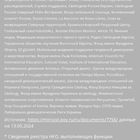
расследователей, Служба поддержки, Свободная Россия Берлин, Свободная
Россия Северный Рейн-Вестфалия, Фонд глобальной помощи, Антивоенный
комитет России, Russie-Libertes, La Asocicion de Rusos Libres, Союз за
возвращение Северных территорий, Крымскотатарский Ресурсный Центр,
Глобальный союз IndustriALL, Russian Election Monitor, Article 19, Мнение
медиа, Федерация анархического черного креста, Радио Свободная Европа,
Германское общество изучения Восточной Европы, Фонд имени Фридриха
Эберта, XZ gGmbH, Мобильная академия поддержки гендерной демократии
и миротворчества, Форум имени Льва Копелева, American Councils for
International Education, Cultural Vistas, Institute of International Education,
Антивоенное движение Антальи, Открытый диалог, Школа международных
отношений и государственной политики им Питера Мунка, Российско-
канадский демократический альянс, Школа международных отношений им
Нормана Патерсона, Центр Гражданских Свобод, Фонд Бориса Немцова за
Свободу, Фонд имени Фридриха Науманна за свободу, Феминистское
антивоенное сопротивление, Комитет независимости Ингушетии, Прометей,
Stop Occupation of Karelia, Вернись живым, Фридом Хаус, СОТА медиа,
Либерально-демократическая Лига Украины
Источник:
https://minjust.gov.ru/ru/documents/7756/
данные
на
13.05.2024
* Сведения реестра НКО, выполняющих функции