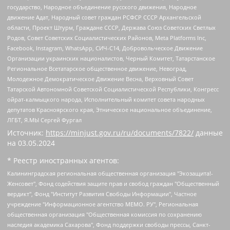
государство, Народное объединение русского движения, Народное
движение Адат, Народный совет граждан РСФСР СССР Архангельской
области, Проект Штурм, Граждане СССР, Держава Союз Советских Светлых
Родов, Совет Советских Социалистических Районов, Meta Platforms Inc,
Facebook, Instagram, WhatsApp, СИЧ-С14, Добровольческое Движение
Организации украинских националистов, Черный Комитет, Татарстанское
Региональное Всетатарское общественное движение, Невоград,
Молодежное Демократическое Движение Весна, Верховный Совет
Татарской Автономной Советской Социалистической Республики, Конгресс
ойрат-калмыцкого народа, Исполнительный комитет совета народных
депутатов Красноярского края, Этническое национальное объединение,
ЛГБТ, Я.МЫ Сергей Фургал
Источник:
https://minjust.gov.ru/ru/documents/7822/
данные
на
03.05.2024
* Реестр иностранных агентов:
Калининградская региональная общественная организация "Экозащита!-Женсовет", Фонд содействия защите прав и свобод граждан "Общественный вердикт", Фонд "Институт Развития Свободы Информации", Частное учреждение "Информационное агентство МЕМО. РУ", Региональная общественная организация "Общественная комиссия по сохранению наследия академика Сахарова", Фонд поддержки свободы прессы, Санкт-Петербургская общественная правозащитная организация "Гражданский контроль", Межрегиональная общественная организация "Информационно-просветительский центр "Мемориал", Региональный Фонд "Центр Защиты Прав Средств Массовой Информации", с 05.12.2023 Фонд "Центр Защиты Прав Средств массовой информации", Региональная общественная благотворительная организация помощи беженцам и мигрантам "Гражданское содействие", Негосударственное образовательное учреждение дополнительного профессионального образования (повышение квалификации) специалистов "АКАДЕМИЯ ПО ПРАВАМ ЧЕЛОВЕКА", Свердловская региональная общественная организация "Сутяжник", Автономная некоммерческая организация "Центр независимых социологических исследований", Союз общественных объединений "Российский исследовательский центр по правам человека", Региональное общественное учреждение научно-информационный центр "МЕМОРИАЛ", Некоммерческая организация "Фонд защиты гласности", Автономная некоммерческая организация "Институт прав человека", Городская общественная организация "Екатеринбургское общество "МЕМОРИАЛ", Городская общественная организация "Рязанское историко-просветительское и правозащитное общество "Мемориал" (Рязанский Мемориал), Челябинский региональный орган общественной самодеятельности – женское общественное объединение "Женщины Евразии", Челябинский региональный орган общественной самодеятельности "Уральская правозащитная группа", Фонд содействия защите здоровья и социальной справедливости имени Андрея Рылькова, Автономная Некоммерческая Организация "Аналитический Центр Юрия Левады", Автономная некоммерческая организация социальной поддержки населения "Проект Апрель", Региональная общественная организация помощи женщинам и детям, находящимся в кризисной ситуации "Информационно-методический центр "Анна", Фонд содействия развитию массовых коммуникаций и правовому просвещению "Так-так-Так", Фонд содействия устойчивому развитию "Серебряная тайга", Свердловский региональный общественный фонд социальных проектов "Новое время", "Idel.Реалии", Кавказ.Реалии, Крым.Реалии, Телеканал Настоящее Время, Татаро-башкирская служба Радио Свобода (Azatliq Radiosi), Радио Свободная Европа/Радио Свобода (PCE/PC), "Сибирь.Реалии", "Фактограф", Благотворительный фонд помощи осужденным и их семьям, Автономная некоммерческая организация "Институт глобализации и социальных движений", Фонд "В защиту прав заключенных", Частное учреждение "Центр поддержки и содействия развитию средств массовой информации", Пензенский региональный общественный благотворительный фонд "Гражданский союз", "Север.Реалии", Некоммерческая организация Фонд "Правовая инициатива", Общество с ограниченной ответственностью "Радио Свободная Европа/Радио Свобода", Чешское информационное агентство "MEDIUM-ORIENT", Красноярская региональная общественная организация "Мы против СПИДа", Камалягин Денис Николаевич, Маркелов Сергей Евгеньевич, Пономарев Лев Александрович, Савицкая Людмила Алексеевна, Автономная некоммерческая организация "Центр по работе с проблемой насилия "НАСИЛИЮ.НЕТ", Межрегиональный профессиональный союз работников здравоохранения "Альянс врачей", Юридическое лицо, зарегистрированное в Латвийской Республике, SIA "Medusa Project" (регистрационный номер 40103797863, дата регистрации 10.06.2014), Некоммерческая организация "Фонд по борьбе с коррупцией", Автономная некоммерческая организация "Институт права и публичной политики", Баданин Роман Сергеевич, Гликин Максим Александрович, Железнова Мария Михайловна, Лукьянова Юлия Сергеевна, Маетная Елизавета Витальевна, Маняхин Петр Борисович, Чуракова Ольга Владимировна, Ярош Юлия Петровна, Юридическое лицо "The Insider SIA", зарегистрированное в Риге, Латвийская Республика (дата регистрации 26.06.2015), являющееся администратором доменного имени интернет-издания "The Insider SIA", https://theins.ru, Постернак Алексей Евгеньевич, Рубин Михаил Аркадьевич, Анин Роман Александрович, Юридическое лицо Istories fonds, зарегистрированное в Латвийской Республике (регистрационный номер 50008295751, дата регистрации 24.02.2020), Великовский Дмитрий Александрович, Долинина Ирина Николаевна, Мароховская Алеся Алексеевна, Шлейнов Роман Юрьевич, Шмагун Олеся Валентиновна, Общество с ограниченной ответственностью "Альтаир 2021", Общество с ограниченной ответственностью "Вега 2021", Общество с ограниченной ответственностью "Главный редактор 2021", Общество с ограниченной ответственностью "Ромашки монолит", Важенков Артем Валерьевич, Ивановская областная общественная организация "Центр гендерных исследований", Гурман Юрий Альбертович, Медиапроект "ОВД-Инфо", Егоров Владимир Владимирович, Жилинский Владимир Александрович, Общество с ограниченной ответственностью "ЗП", Иванова София Юрьевна, Карезина Инна Павловна, Кильтау Екатерина Викторовна, Петров Алексей Викторович, Пискунов Сергей Евгеньевич, Смирнов Сергей Сергеевич, Тихонов Михаил Сергеевич, Общество с ограниченной ответственностью "ЖУРНАЛИСТ-ИНОСТРАННЫЙ АГЕНТ", Арапова Галина Юрьевна, Вольтская Татьяна Анатольевна, Американская компания "Mason G.E.S. Anonymous Foundation" (США), являющаяся владельцем интернет-издания https://mnews.world/, Компания "Stichting Bellingcat", зарегистрированная в Нидерландах (дата регистрации 11.07.2018), Захаров Андрей Вячеславович, Клепиковская Екатерина Дмитриевна, Общество с ограниченной ответственностью "МЕМО", Перл Роман Александрович, Симонов Евгений Алексеевич, Соловьева Елена Анатольевна, Сотников Даниил Владимирович, Сурначева Елизавета Дмитриевна, Автономная некоммерческая организация по защите прав человека и информированию населения "Якутия – Наше Мнение", Общество с ограниченной ответственностью "Москоу диджитал медиа", с 26.01.2023 Общество с ограниченной ответственностью "Чайка Белые сады", Ветошкина Валерия Валерьевна, Заговора Максим Александрович, Межрегиональное общественное движение "Российская ЛГБТ - сеть", Оленичев Максим Владимирович, Павлов Иван Юрьевич, Скворцова Елена Сергеевна, Общество с ограниченной ответственностью "Как бы инагент", Кочетков Игорь Викторович, Общество с ограниченной ответственностью "Честные выборы", Еланчик Олег Александрович, Общество с ограниченной ответственностью "Нобелевский призыв", Гималова Регина Эмилевна, Григорьев Андрей Валерьевич, Григорьева Алина Александровна, Ассоциация по содействию защите прав призывников, альтернативнослужащих и военнослужащих "Правозащитная группа "Гражданин.Армия.Право", Хисамова Регина Фаритовна, Автономная некоммерческая организация по реализации социально-правовых программ "Лилит", Дальневосточное общественное движение "Маяк", Санкт-Петербургская ЛГБТ-инициативная группа "Выход", Инициативная группа ЛГБТ+ "Реверс", Алексеев Андрей Викторович, Бекбулатова Таисия Львовна, Беляев Иван Михайлович, Владыкина Елена Сергеевна, Гельман Марат Александрович, Никульшина Вероника Юрьевна, Толоконникова Надежда Андреевна, Шендерович Виктор Анатольевич, Общество с ограниченной ответственностью "Данное сообщение", Общество с ограниченной ответственностью Издательский дом "Новая глава", Айнбиндер Александра Александровна, Московский комьюнити-центр для ЛГБТ+инициатив, Благотворительный фонд развития филантропии, Deutsche Welle (Германия, Kurt-Schumacher-Strasse 3, 53113 Bonn), Борзунова Мария Михайловна, Воробьев Виктор Викторович, Голубева Анна Львовна, Константинова Алла Михайловна, Малкова Ирина Владимировна, Мурадов Мурад Абдулгалимович, Осетинская Елизавета Николаевна, Понасенков Евгений Николаевич, Ганапольский Матвей Юрьевич, Киселев Евгений Алексеевич, Борухович Ирина Григорьевна, Дремин Иван Тимофеевич, Дубровский Дмитрий Викторович, Красноярская региональная общественная организация поддержки и развития альтернативных образовательных технологий и межкультурных коммуникаций "ИНТЕРРА", Маяковская Екатерина Алексеевна, Фейгин Марк Захарович, Филимонов Андрей Викторович, Дзугкоева Регина Николаевна, Доброхотов Роман Александрович, Дудь Юрий Александрович, Елкин Сергей Владимирович, Кругликов Кирилл Игоревич, Сабунаева Мария Леонидовна, Семенов Алексей Владимирович, Шаинян Карен Багратович, Шульман Екатерина Михайловна, Асафьев Артур Валерьевич, Вахштайн Виктор Семенович, Венедиктов Алексей Алексеевич, Лушникова Екатерина Евгеньевна, Волков Леонид Михайлович, Невзоров Александр Глебович, Пархоменко Сергей Борисович, Сироткин Ярослав Николаевич, Кара-Мурза Владимир Владимирович, Баранова Наталья Владимировна, Гозман Леонид Яковлевич, Кагарлицкий Борис Юльевич, Климарев Михаил Валерьевич, Милов Владимир Станиславович, Автономная некоммерческая организация Краснодарский центр современного искусства "Типография", Моргенштерн Алишер Тагирович, Соболь Любовь Эдуардовна, Общество с ограниченной ответственностью "ЛИЗА НОРМ", Каспаров Гарри Кимович, Ходорковский Михаил Борисович, Общество с ограниченной ответственностью "Апрельские тезисы", Данилович Ирина Брониславовна, Кашин Олег Владимирович, Петров Николай Владимирович, Пивоваров Алексей Владимирович, Соколов Михаил Владимирович, Цветкова Юлия Владимировна, Чичваркин Евгений Александрович, Комитет против пыток/Команда против пыток, Общество с ограниченной ответственностью "Первый научный", Общество с ограниченной ответственностью "Вертолет и ко", Белоцерковская Вероника Борисовна, Кац Максим Евгеньевич, Лазарева Татьяна Юрьевна, Шаведдинов Руслан Табризович, Яшин Илья Валерьевич, Общество с ограниченной ответственностью "Иноагент ААВ", Алешковский Дмитрий Петрович, Альбац Евгения Марковна, Быков Дмитрий Львович, Галямина Юлия Евгеньевна, Лойко Сергей Леонидович, Мартынов Кирилл Константинович, Медведев Сергей Александрович, Крашенинников Федор Геннадиевич, Гордеева Катерина Вл