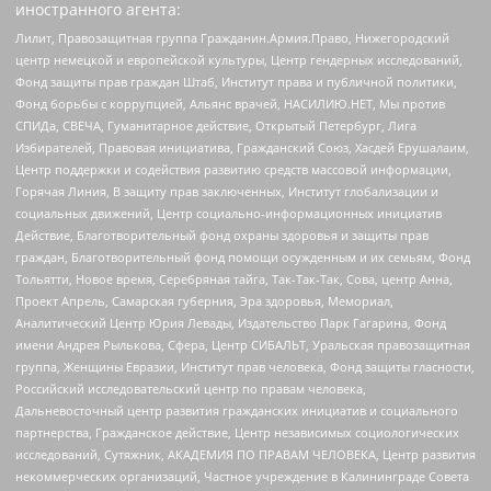
иностранного агента:
Лилит, Правозащитная группа Гражданин.Армия.Право, Нижегородский
центр немецкой и европейской культуры, Центр гендерных исследований,
Фонд защиты прав граждан Штаб, Институт права и публичной политики,
Фонд борьбы с коррупцией, Альянс врачей, НАСИЛИЮ.НЕТ, Мы против
СПИДа, СВЕЧА, Гуманитарное действие, Открытый Петербург, Лига
Избирателей, Правовая инициатива, Гражданский Союз, Хасдей Ерушалаим,
Центр поддержки и содействия развитию средств массовой информации,
Горячая Линия, В защиту прав заключенных, Институт глобализации и
социальных движений, Центр социально-информационных инициатив
Действие, Благотворительный фонд охраны здоровья и защиты прав
граждан, Благотворительный фонд помощи осужденным и их семьям, Фонд
Тольятти, Новое время, Серебряная тайга, Так-Так-Так, Сова, центр Анна,
Проект Апрель, Самарская губерния, Эра здоровья, Мемориал,
Аналитический Центр Юрия Левады, Издательство Парк Гагарина, Фонд
имени Андрея Рылькова, Сфера, Центр СИБАЛЬТ, Уральская правозащитная
группа, Женщины Евразии, Институт прав человека, Фонд защиты гласности,
Российский исследовательский центр по правам человека,
Дальневосточный центр развития гражданских инициатив и социального
партнерства, Гражданское действие, Центр независимых социологических
исследований, Сутяжник, АКАДЕМИЯ ПО ПРАВАМ ЧЕЛОВЕКА, Центр развития
некоммерческих организаций, Частное учреждение в Калининграде Совета