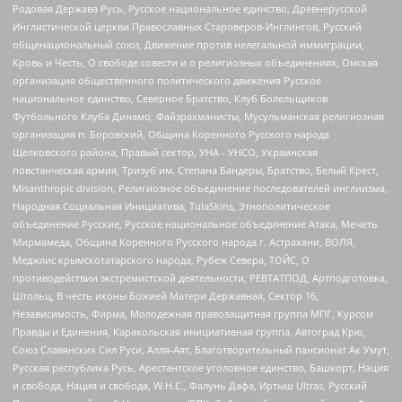
Родовая Держава Русь, Русское национальное единство, Древнерусской
Инглистической церкви Православных Староверов-Инглингов, Русский
общенациональный союз, Движение против нелегальной иммиграции,
Кровь и Честь, О свободе совести и о религиозных объединениях, Омская
организация общественного политического движения Русское
национальное единство, Северное Братство, Клуб Болельщиков
Футбольного Клуба Динамо, Файзрахманисты, Мусульманская религиозная
организация п. Боровский, Община Коренного Русского народа
Щелковского района, Правый сектор, УНА - УНСО, Украинская
повстанческая армия, Тризуб им. Степана Бандеры, Братство, Белый Крест,
Misanthropic division, Религиозное объединение последователей инглиизма,
Народная Социальная Инициатива, TulaSkins, Этнополитическое
объединение Русские, Русское национальное объединение Атака, Мечеть
Мирмамеда, Община Коренного Русского народа г. Астрахани, ВОЛЯ,
Меджлис крымскотатарского народа, Рубеж Севера, ТОЙС, О
противодействии экстремистской деятельности, РЕВТАТПОД, Артподготовка,
Штольц, В честь иконы Божией Матери Державная, Сектор 16,
Независимость, Фирма, Молодежная правозащитная группа МПГ, Курсом
Правды и Единения, Каракольская инициативная группа, Автоград Крю,
Союз Славянских Сил Руси, Алля-Аят, Благотворительный пансионат Ак Умут,
Русская республика Русь, Арестантское уголовное единство, Башкорт, Нация
и свобода, Нация и свобода, W.H.С., Фалунь Дафа, Иртыш Ultras, Русский