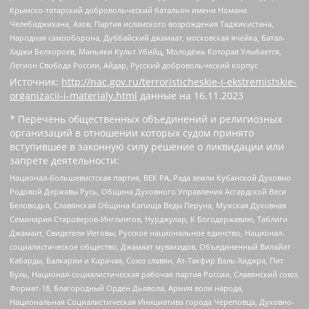
Крымско-татарский добровольческий батальон имени Номана
Челебиджихана, Азов, Партия исламского возрождения Таджикистана,
Народная самооборона, Дуббайский джамаат, московская ячейка, Батал-
Хаджи Белхороев, Маньяки Культ Убийц, Молодёжь Которая Улыбается,
Легион Свобода России, Айдар, Русский добровольческий корпус
Источник:
http://nac.gov.ru/terroristicheskie-i-ekstremistskie-
organizacii-i-materialy.html
данные на
16.11.2023
* Перечень общественных объединений и религиозных
организаций в отношении которых судом принято
вступившее в законную силу решение о ликвидации или
запрете деятельности:
Национал-большевистская партия, ВЕК РА, Рада земли Кубанской Духовно
Родовой Державы Русь, Община Духовного Управления Асгардской Веси
Беловодья, Славянская Община Капища Веды Перуна, Мужская Духовная
Семинария Староверов-Инглингов, Нурджулар, К Богодержавию, Таблиги
Джамаат, Свидетели Иеговы, Русское национальное единство, Национал-
социалистическое общество, Джамаат мувахидов, Объединенный Вилайат
Кабарды, Балкарии и Карачая, Союз славян, Ат-Такфир Валь-Хиджра, Пит
Буль, Национал-социалистическая рабочая партия России, Славянский союз,
Формат-18, Благородный Орден Дьявола, Армия воли народа,
Национальная Социалистическая Инициатива города Череповца, Духовно-