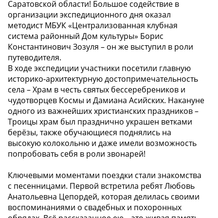
Саратовской области! Большое содействие в
организации экспедиционного дня оказал
методист МБУК «Централизованная клубная
система районный Дом культуры» Борис
Константинович Зозуля – он же выступил в роли
путеводителя.
В ходе экспедиции участники посетили главную
историко-архитектурную достопримечательность
села – Храм в честь святых бессеребреников и
чудотворцев Космы и Дамиана Асийских. Накануне
одного из важнейших христианских праздников –
Троицы храм был празднично украшен ветками
берёзы, также обучающиеся поднялись на
высокую колокольню и даже имели возможность
попробовать себя в роли звонарей!
Ключевыми моментами поездки стали знакомства
с песенницами. Первой встретила ребят Любовь
Анатольевна Цепордей, которая делилась своими
воспоминаниями о свадебных и похоронных
обрядах. Всё рассказанное ею – это живая память,