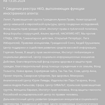
на
13.05.2024
* Сведения реестра НКО, выполняющих функции
иностранного агента:
Лилит, Правозащитная группа Гражданин.Армия.Право, Нижегородский
центр немецкой и европейской культуры, Центр гендерных исследований,
Фонд защиты прав граждан Штаб, Институт права и публичной политики,
Фонд борьбы с коррупцией, Альянс врачей, НАСИЛИЮ.НЕТ, Мы против
СПИДа, СВЕЧА, Гуманитарное действие, Открытый Петербург, Лига
Избирателей, Правовая инициатива, Гражданский Союз, Хасдей Ерушалаим,
Центр поддержки и содействия развитию средств массовой информации,
Горячая Линия, В защиту прав заключенных, Институт глобализации и
социальных движений, Центр социально-информационных инициатив
Действие, Благотворительный фонд охраны здоровья и защиты прав
граждан, Благотворительный фонд помощи осужденным и их семьям, Фонд
Тольятти, Новое время, Серебряная тайга, Так-Так-Так, Сова, центр Анна,
Проект Апрель, Самарская губерния, Эра здоровья, Мемориал,
Аналитический Центр Юрия Левады, Издательство Парк Гагарина, Фонд
имени Андрея Рылькова, Сфера, Центр СИБАЛЬТ, Уральская правозащитная
группа, Женщины Евразии, Институт прав человека, Фонд защиты гласности,
Российский исследовательский центр по правам человека,
Дальневосточный центр развития гражданских инициатив и социального
партнерства, Гражданское действие, Центр независимых социологических