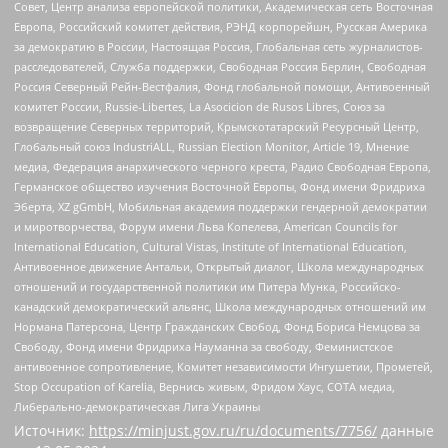
Совет, Центр анализа европейской политики, Академическая сеть Восточная
Европа, Российский комитет действия, РЭНД корпорейшн, Русская Америка
за демократию в России, Настоящая Россия, Глобальная сеть журналистов-
расследователей, Служба поддержки, Свободная Россия Берлин, Свободная
Россия Северный Рейн-Вестфалия, Фонд глобальной помощи, Антивоенный
комитет России, Russie-Libertes, La Asocicion de Rusos Libres, Союз за
возвращение Северных территорий, Крымскотатарский Ресурсный Центр,
Глобальный союз IndustriALL, Russian Election Monitor, Article 19, Мнение
медиа, Федерация анархического черного креста, Радио Свободная Европа,
Германское общество изучения Восточной Европы, Фонд имени Фридриха
Эберта, XZ gGmbH, Мобильная академия поддержки гендерной демократии
и миротворчества, Форум имени Льва Копелева, American Councils for
International Education, Cultural Vistas, Institute of International Education,
Антивоенное движение Антальи, Открытый диалог, Школа международных
отношений и государственной политики им Питера Мунка, Российско-
канадский демократический альянс, Школа международных отношений им
Нормана Патерсона, Центр Гражданских Свобод, Фонд Бориса Немцова за
Свободу, Фонд имени Фридриха Науманна за свободу, Феминистское
антивоенное сопротивление, Комитет независимости Ингушетии, Прометей,
Stop Occupation of Karelia, Вернись живым, Фридом Хаус, СОТА медиа,
Либерально-демократическая Лига Украины
Источник:
https://minjust.gov.ru/ru/documents/7756/
данные