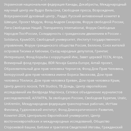
Украинская национальная федерация Канады, Декабристы, Международный
научный центр им Вудро Вильсона, Свободная пресса, Возрождение,
Всеукраинский духовный центр , Риддл, Русский антивоенный комитет в
Швеции, Проект Медуза, Фонд Андрея Сахарова, Форум свободной России,
Лига Свободных Наций, Transparеncy International, Форум Свободных
Народов ПостРоссии, Солидарность с гражданским движением в России –
Solidarus, КрымSOS, Свободный университет, Институт государственного
управления, Форум гражданского общества Россия, Беллона, Союз жителей
островов Тисима и Хабомаи, Съезд народных депутатов, Гринпис
Интернешнл, Фонд борьбы с коррупцией Инк, Завет церквей TCCN, Агора,
Всемирный фонд природы, BDR Novaja Gazeta-Europe, Алтай проект,
Образовательный дом прав человека Чернигов, Фонд Дом Прав Человека,
Белорусский дом прав человека имени Бориса Звозскова, Дом прав
человека Тбилиси, Дом прав человека Ереван, Дом прав человека Крым,
Центр дикого лосося, TVR Studios, ТВ Дождь, Центр европейских
исследований им Вилфрида Мартенса, Сетевое объединение журналистов
расследователей, АЛЛАТРА, За свободную Россию, Свободная Бурятия, Uralic,
UnKremlin, Международная федерация транспортных рабочих, ИстЧам
Финланд, Гудзоновский институт, Фонд Демократического Развития,
Комитет-2024, Центрально-Европейский университет, Центр
восточноевропейских и международных исследований, Общество
Сторожевой башни, Библии и трактатов Свидетелей Иеговы, Гражданский