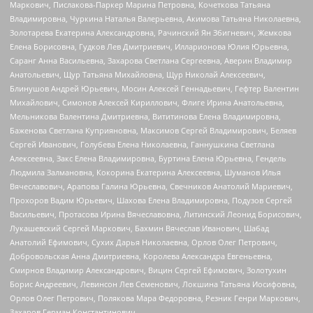
Маркович, Пислакова-Паркер Марина Петровна, Кочеткова Татьяна
Владимировна, Чуркина Наталья Валерьевна, Акимова Татьяна Николаевна,
Золотарева Екатерина Александровна, Рачинский Ян Збигневич, Жемкова
Елена Борисовна, Гудков Лев Дмитриевич, Илларионова Юлия Юрьевна,
Саранг Анна Васильевна, Захарова Светлана Сергеевна, Аверин Владимир
Анатольевич, Щур Татьяна Михайловна, Щур Николай Алексеевич,
Блинушов Андрей Юрьевич, Мосин Алексей Геннадьевич, Гефтер Валентин
Михайлович, Симонов Алексей Кириллович, Флиге Ирина Анатольевна,
Мельникова Валентина Дмитриевна, Вититинова Елена Владимировна,
Баженова Светлана Куприяновна, Максимов Сергей Владимирович, Беляев
Сергей Иванович, Голубева Елена Николаевна, Ганнушкина Светлана
Алексеевна, Закс Елена Владимировна, Буртина Елена Юрьевна, Гендель
Людмила Залмановна, Кокорина Екатерина Алексеевна, Шуманов Илья
Вячеславович, Арапова Галина Юрьевна, Свечников Анатолий Мариевич,
Прохоров Вадим Юрьевич, Шахова Елена Владимировна, Подузов Сергей
Васильевич, Протасова Ирина Вячеславовна, Литинский Леонид Борисович,
Лукашевский Сергей Маркович, Бахмин Вячеслав Иванович, Шабад
Анатолий Ефимович, Сухих Дарья Николаевна, Орлов Олег Петрович,
Добровольская Анна Дмитриевна, Королева Александра Евгеньевна,
Смирнов Владимир Александрович, Вицин Сергей Ефимович, Золотухин
Борис Андреевич, Левинсон Лев Семенович, Локшина Татьяна Иосифовна,
Орлов Олег Петрович, Полякова Мара Федоровна, Резник Генри Маркович,
Захаров Герман Константинович