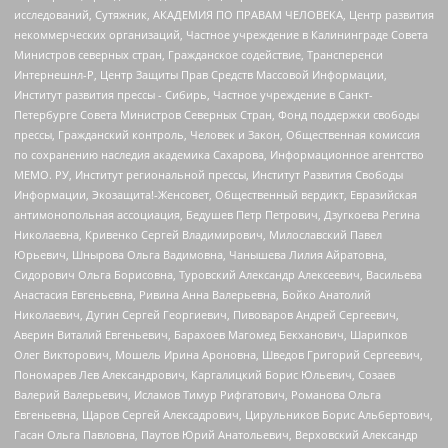
исследований, Сутяжник, АКАДЕМИЯ ПО ПРАВАМ ЧЕЛОВЕКА, Центр развития
некоммерческих организаций, Частное учреждение в Калининграде Совета
Министров северных стран, Гражданское содействие, Трансперенси
Интернешнл-Р, Центр Защиты Прав Средств Массовой Информации,
Институт развития прессы - Сибирь, Частное учреждение в Санкт-
Петербурге Совета Министров Северных Стран, Фонд поддержки свободы
прессы, Гражданский контроль, Человек и Закон, Общественная комиссия
по сохранению наследия академика Сахарова, Информационное агентство
МЕМО. РУ, Институт региональной прессы, Институт Развития Свободы
Информации, Экозащита!-Женсовет, Общественный вердикт, Евразийская
антимонопольная ассоциация, Бедушев Петр Петрович, Дзугкоева Регина
Николаевна, Кривенко Сергей Владимирович, Милославский Павел
Юрьевич, Шнырова Ольга Вадимовна, Чанышева Лилия Айратовна,
Сидорович Ольга Борисовна, Туровский Александр Алексеевич, Васильева
Анастасия Евгеньевна, Ривина Анна Валерьевна, Бойко Анатолий
Николаевич, Дугин Сергей Георгиевич, Пивоваров Андрей Сергеевич,
Аверин Виталий Евгеньевич, Барахоев Магомед Бекханович, Шарипков
Олег Викторович, Мошель Ирина Ароновна, Шведов Григорий Сергеевич,
Пономарев Лев Александрович, Каргалицкий Борис Юльевич, Созаев
Валерий Валерьевич, Исламов Тимур Рифгатович, Романова Ольга
Евгеньевна, Щаров Сергей Алексадрович, Цирульников Борис Альбертович,
Гасан Ольга Павловна, Паутов Юрий Анатольевич, Верховский Александр