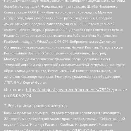
Патриотический клуб-Новокузнецк/РПК, Сибирский державный союз, Фонд
борьбы с коррупцией, Фонд защиты прав граждан, Штабы Навального,
Совет граждан СССР Прикубанского округа г. Краснодара, Мужское
государство, Народное объединение русского движения, Народное
движение Адат, Народный совет граждан РСФСР СССР Архангельской
области, Проект Штурм, Граждане СССР, Держава Союз Советских Светлых
Родов, Совет Советских Социалистических Районов, Meta Platforms Inc,
Facebook, Instagram, WhatsApp, СИЧ-С14, Добровольческое Движение
Организации украинских националистов, Черный Комитет, Татарстанское
Региональное Всетатарское общественное движение, Невоград,
Молодежное Демократическое Движение Весна, Верховный Совет
Татарской Автономной Советской Социалистической Республики, Конгресс
ойрат-калмыцкого народа, Исполнительный комитет совета народных
депутатов Красноярского края, Этническое национальное объединение,
ЛГБТ, Я.МЫ Сергей Фургал
Источник:
https://minjust.gov.ru/ru/documents/7822/
данные
на
03.05.2024
* Реестр иностранных агентов:
Калининградская региональная общественная организация "Экозащита!-Женсовет", Фонд содействия защите прав и свобод граждан "Общественный вердикт", Фонд "Институт Развития Свободы Информации", Частное учреждение "Информационное агентство МЕМО. РУ", Региональная общественная организация "Общественная комиссия по сохранению наследия академика Сахарова", Фонд поддержки свободы прессы, Санкт-Петербургская общественная правозащитная организация "Гражданский контроль", Межрегиональная общественная организация "Информационно-просветительский центр "Мемориал", Региональный Фонд "Центр Защиты Прав Средств Массовой Информации", с 05.12.2023 Фонд "Центр Защиты Прав Средств массовой информации", Региональная общественная благотворительная организация помощи беженцам и мигрантам "Гражданское содействие", Негосударственное образовательное учреждение дополнительного профессионального образования (повышение квалификации) специалистов "АКАДЕМИЯ ПО ПРАВАМ ЧЕЛОВЕКА", Свердловская региональная общественная организация "Сутяжник", Автономная некоммерческая организация "Центр независимых социологических исследований", Союз общественных объединений "Российский исследовательский центр по правам человека", Региональное общественное учреждение научно-информационный центр "МЕМОРИАЛ", Некоммерческая организация "Фонд защиты гласности", Автономная некоммерческая организация "Институт прав человека", Городская общественная организация "Екатеринбургское общество "МЕМОРИАЛ", Городская общественная организация "Рязанское историко-просветительское и правозащитное общество "Мемориал" (Рязанский Мемориал), Челябинский региональный орган общественной самодеятельности – женское общественное объединение "Женщины Евразии", Челябинский региональный орган общественной самодеятельности "Уральская правозащитная группа", Фонд содействия защите здоровья и социальной справедливости имени Андрея Рылькова, Автономная Некоммерческая Организация "Аналитический Центр Юрия Левады", Автономная некоммерческая организация социальной поддержки населения "Проект Апрель", Региональная общественная организация помощи женщинам и детям, находящимся в кризисной ситуации "Информационно-методический центр "Анна", Фонд содействия развитию массовых коммуникаций и правовому просвещению "Так-так-Так", Фонд содействия устойчивому развитию "Серебряная тайга", Свердловский региональный общественный фонд социальных проектов "Новое время", "Idel.Реалии", Кавказ.Реалии, Крым.Реалии, Телеканал Настоящее Время, Татаро-башкирская служба Радио Свобода (Azatliq Radiosi), Радио Свободная Европа/Радио Свобода (PCE/PC), "Сибирь.Реалии", "Фактограф", Благотворительный фонд помощи осужденным и их семьям, Автономная некоммерческая организация "Институт глобализации и социальных движений", Фонд "В защиту прав заключенных", Частное учреждение "Центр поддержки и содействия развитию средств массовой информации", Пензенский региональный общественный благотворительный фонд "Гражданский союз", "Север.Реалии", Некоммерческая организация Фонд "Правовая инициатива", Общество с ограниченной ответственностью "Радио Свободная Европа/Радио Свобода", Чешское информационное агентство "MEDIUM-ORIENT", Красноярская региональная общественная организация "Мы против СПИДа", Камалягин Денис Николаевич, Маркелов Сергей Евгеньевич, Пономарев Лев Александрович, Савицкая Людмила Алексеевна, Автономная некоммерческая организация "Центр по работе с проблемой насилия "НАСИЛИЮ.НЕТ", Межрегиональный профессиональный союз работников здравоохранения "Альянс врачей", Юридическое лицо, зарегистрированное в Латвийской Республике, SIA "Medusa Project" (регистрационный номер 40103797863, дата регистрации 10.06.2014), Некоммерческая организация "Фонд по борьбе с коррупцией", Автономная некоммерческая организация "Институт права и публичной политики", Баданин Роман Сергеевич, Гликин Максим Александрович, Железнова Мария Михайловна, Лукьянова Юлия Сергеевна, Маетная Елизавета Витальевна, Маняхин Петр Борисович, Чуракова Ольга Владимировна, Ярош Юлия Петровна, Юридическое лицо "The Insider SIA", зарегистрированное в Риге, Латвийская Республика (дата регистрации 26.06.2015), являющееся администратором доменного имени интернет-издания "The Insider SIA", https://theins.ru, Постернак Алексей Евгеньевич, Рубин Михаил Аркадьевич, Анин Роман Александрович, Юридическое лицо Istories fonds, зарегистрированное в Латвийской Республике (регистрационный номер 50008295751, дата регистрации 24.02.2020), Великовский Дмитрий Александрович, Долинина Ирина Николаевна, Мароховская Алеся Алексеевна, Шлейнов Роман Юрьевич, Шмагун Олеся Валентиновна, Общество с ограниченной ответственностью "Альтаир 2021", Общество с ограниченной ответственностью "Вега 2021", Общество с ограниченной ответственностью "Главный редактор 2021", Общество с ограниченной ответственностью "Ромашки монолит", Важенков Артем Валерьевич, Ивановская областная общественная организация "Центр гендерных исследований", Гурман Юрий Альбертович, Медиапроект "ОВД-Инфо", Егоров Владимир Владимирович, Жилинский Владимир Александрович, Общество с ограниченной ответственностью "ЗП", Иванова София Юрьевна, Карезина Инна Павловна, Кильтау Екатерина Викторовна, Петров Алексей Викторович, Пискунов Сергей Евгеньевич, Смирнов Сергей Сергеевич, Тихонов Михаил Сергеевич, Общество с ограниченной ответственностью "ЖУРНАЛИСТ-ИНОСТРАННЫЙ АГЕНТ", Арапова Галина Юрьевна, Вольтская Татьяна Анатольевна, Американская компания "Mason G.E.S. Anonymous Foundation" (США), являющаяся владельцем интернет-издания https://mnews.world/, Компания "Stichting Bellingcat", зарегистрированная в Нидерландах (дата регистрации 11.07.2018), Захаров Андрей Вячеславович, Клепиковская Екатерина Дмитриевна, Общество с ограниченной ответственностью "МЕМО", Перл Роман Александрович, Симонов Евгений Алексеевич, Соловьева Елена Анатольевна, Сотников Даниил Владимирович, Сурначева Елизавета Дмитриевна, Автономная некоммерческая организация по защите прав человека и информированию населения "Якутия – Наше Мнение", Общество с ограниченной ответственностью "Москоу диджитал медиа", с 26.01.2023 Общество с ограниченной ответственностью "Чайка Белые сады", Ветошкина Валерия Валерьевна, Заговора Максим Александрович, Межрегиональное общественное движение "Российская ЛГБТ - сеть", Оленичев Максим Владимирович, Павлов Иван Юрьевич, Скворцова Елена Сергеевна, Общество с ограниченной ответственностью "Как бы инагент", Кочетков Игорь Викторович, Общество с ограниченной ответственностью "Честные выборы", Еланчик Олег Александрович, Общество с ограниченной ответственностью "Нобелевский призыв", Гималова Регина Эмилевна, Григорьев Андрей Валерьевич, Григорьева Алина Александровна, Ассоциация по содействию защите прав призывников, альтернативнослужащих и военнослужащих "Правозащитная группа "Гражданин.Армия.Право", Хисамова Регина Фаритовна, Автономная некоммерческая организация по реализации социально-правовых программ "Лилит", Дальневосточное общественное движение "Маяк", Санкт-Петербургская ЛГБТ-инициативная группа "Выход", Инициативная группа ЛГБТ+ "Реверс", Алексеев Андрей Викторович, Бекбулатова Таисия Львовна, Беляев Иван Михайлович, Владыкина Елена Сергеевна, Гельман Марат Александрович, Никульшина Вероника Юрьевна, Толоконникова Надежда Андреевна, Шендерович Виктор Анатольевич, Общество с ограниченной ответственностью "Данное сообщение", Общество с ограниченной ответственностью Издательский дом "Новая глава", Айнбиндер Александра Александровна, Московский комьюнити-центр для ЛГБТ+инициатив, Благотворительный фонд развития филантропии, Deutsche Welle (Германия, Kurt-Schumacher-Strasse 3, 53113 Bonn), Борзунова Мария Михайловна, Воробьев Виктор Викторович, Голубева Анна Львовна, Константинова Алла Михайловна, Малкова Ирина Владимировна, Мурадов Мурад Абдулгалимович, Осетинская Елизавета Николаевна, Понасенков Евгений Николаевич, Ганапольский Матвей Юрьевич, Киселев Евгений Алексеевич, Борухович Ирина Григорьевна, Дремин Иван Тимофеевич, Дубровский Дмитрий Викторович, Красноярская региональная общественная организация поддержки и развития альтернативных образовательных технологий и межкультурных коммуникаций "ИНТЕРРА", Маяковская Екатерина Алексеевна, Фейгин Марк Захарович, Филимонов Андрей Викторович, Дзугкоева Регина Николаевна, Доброхотов Роман Александрович, Дудь Юрий Александрович, Елкин Сергей Владимирович, Кругликов Кирилл Игоревич, Сабунаева Мария Леонидовна, Семенов Алексей Владимирович, Шаинян Карен Багратович, Шульман Екатерина Михайловна, Асафьев Артур Валерьевич, Вахштайн Виктор Семенович, Венедиктов Алексей Алексеевич, Лушникова Екатерина Евгеньевна, Волков Леонид Михайлович, Невзоров Александр Глебович, Пархоменко Сергей Борисович, Сироткин Ярослав Николаевич, Кара-Мурза Владимир Владимирович, Баранова Наталья Владимировна, Гозман Леонид Яковлевич, Кагарлицкий Борис Юльевич, Климарев Михаил Валерьевич, Милов Владимир Станиславович, Автономная некоммерческая организация Краснодарский центр современного искусства "Типография", Моргенштерн Алишер Тагирович, Соболь Любовь Эдуардовна, Общество с ограниченной ответственностью "ЛИЗА НОРМ", Каспаров Гарри Кимович, Ходорковский Михаил Борисович, Общество с ограниченной ответственностью "Апрельские тезисы", Данилович Ирина Брониславовна, Кашин Олег Владимирович, Петров Николай Владимирович, Пивоваров Алексей Владимирович, Соколов Михаил Владимирович, Цветкова Юлия Владимировна, Чичваркин Евгений Александрович, Комитет против пыток/Команда против пыток, Общество с ограниченной ответственностью "Первый научный", Общество с ограниченной ответственностью "Вертолет и ко", Белоцерковская Вероника Борисовна, Кац Максим Евгеньевич, Лазарева Татьяна Юрьевна, Шаведдинов Руслан Табризович, Яшин Илья Валерьевич, Общество с ограниченной ответственностью "Иноагент ААВ", Алешковский Дмитрий Петрович, Альбац Евгения Марковна, Быков Дмитрий Львович, Галямина Юлия Евгеньевна, Лойко Сергей Леонидович, Мартынов Кирилл Константинович, Медведев Сергей Александрович, Крашенинников Федор Геннадиевич, Гордеева Катерина Вл