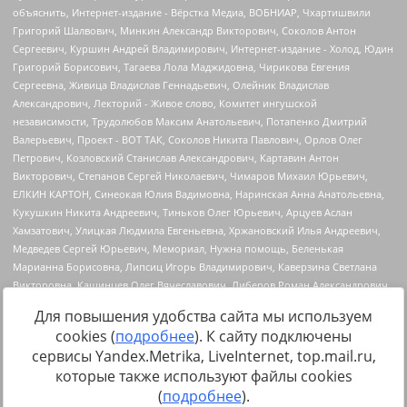
Для повышения удобства сайта мы используем
cookies (
подробнее
). К сайту подключены
сервисы Yandex.Metrika, LiveInternet, top.mail.ru,
Источник:
https://minjust.gov.ru/uploaded/files/reestr-
которые также используют файлы cookies
inostrannyih-agentov-22-03-2024.pdf
данные на
22.03.2024
(
подробнее
).