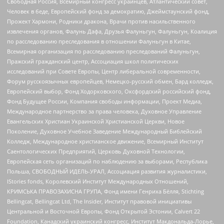
Свободная Россия, Всемирный конгресс украинцев, Атлантический совет,
Человек в беде, Европейский фонд за демократию, Джеймстаунский фонд,
Прожект Хармони, Родники дракона, Врачи против насильственного
извлечения органов, Фалунь Дафа, Друзья Фалуньгун, Фалуньгун, Коалиция
по расследованию преследования в отношении Фалуньгун в Китае,
Всемирная организация по расследованию преследований Фалуньгун,
Пражский гражданский центр, Ассоциация школ политических
исследований при Совете Европы, Центр либеральной современности,
Форум русскоязычных европейцев, Немецко-русский обмен, Бард колледж,
Европейский выбор, Фонд Ходорковского, Оксфордский российский фонд,
Фонд Будущее России, Компания свободы информации, Проект Медиа,
Международное партнерство за права человека, Духовное Управление
Евангельских Христиан Украинской Христианской Церкви, Новое
Поколение, Духовное Учебное Заведение Международный Библейский
Колледж, Международное христианское движение, Всемирный Институт
Саентологических Предприятий, Церковь Духовной Технологии,
Европейская сеть организаций по наблюдению за выборами, Республика
Польша, СВОБОДНЫЙ ИДЕЛЬ-УРАЛ, Ассоциация развития журналистики,
IStories fonds, Королевский Институт Международных Отношений,
КРИМСЬКА ПРАВОЗАХИСНА ГРУПА, Фонд имени Генриха Бёлля, Stichting
Bellingcat, Bellingcat Ltd, The Insider, Институт правовой инициативы
Центральной и Восточной Европы, Фонд Открытой Эстонии, Calvert 22
Foundation, Канадский украинский конгресс, Институт Макдональда-Лорье,