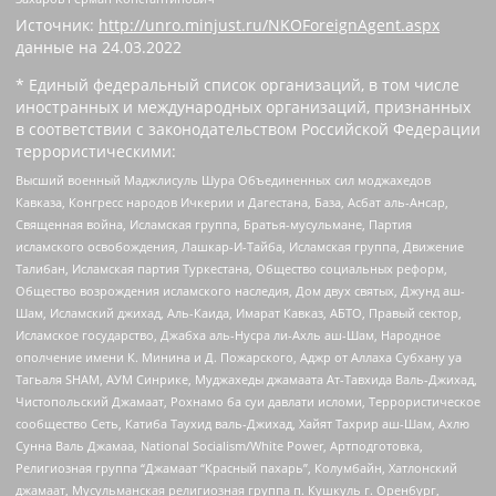
Источник:
http://unro.minjust.ru/NKOForeignAgent.aspx
данные на
24.03.2022
* Единый федеральный список организаций, в том числе
иностранных и международных организаций, признанных
в соответствии с законодательством Российской Федерации
террористическими:
Высший военный Маджлисуль Шура Объединенных сил моджахедов
Кавказа, Конгресс народов Ичкерии и Дагестана, База, Асбат аль-Ансар,
Священная война, Исламская группа, Братья-мусульмане, Партия
исламского освобождения, Лашкар-И-Тайба, Исламская группа, Движение
Талибан, Исламская партия Туркестана, Общество социальных реформ,
Общество возрождения исламского наследия, Дом двух святых, Джунд аш-
Шам, Исламский джихад, Аль-Каида, Имарат Кавказ, АБТО, Правый сектор,
Исламское государство, Джабха аль-Нусра ли-Ахль аш-Шам, Народное
ополчение имени К. Минина и Д. Пожарского, Аджр от Аллаха Субхану уа
Тагьаля SHAM, АУМ Синрике, Муджахеды джамаата Ат-Тавхида Валь-Джихад,
Чистопольский Джамаат, Рохнамо ба суи давлати исломи, Террористическое
сообщество Сеть, Катиба Таухид валь-Джихад, Хайят Тахрир аш-Шам, Ахлю
Сунна Валь Джамаа, National Socialism/White Power, Артподготовка,
Религиозная группа “Джамаат “Красный пахарь”, Колумбайн, Хатлонский
джамаат, Мусульманская религиозная группа п. Кушкуль г. Оренбург,