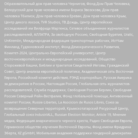
Образовательный дом прав человека Чернигов, Фонд Дом Прав Человека,
Белорусский дом прав человека имени Бориса Звозскова, Дом прав
человека Тбилиси, Дом прав человека Ереван, Дом прав человека Крым,
Центр дикого лосося, TVR Studios, ТВ Дождь, Центр европейских
исследований им Вилфрида Мартенса, Сетевое объединение журналистов
расследователей, АЛЛАТРА, За свободную Россию, Свободная Бурятия, Uralic,
UnKremlin, Международная федерация транспортных рабочих, ИстЧам
Финланд, Гудзоновский институт, Фонд Демократического Развития,
Комитет-2024, Центрально-Европейский университет, Центр
восточноевропейских и международных исследований, Общество
Сторожевой башни, Библии и трактатов Свидетелей Иеговы, Гражданский
Совет, Центр анализа европейской политики, Академическая сеть Восточная
Европа, Российский комитет действия, РЭНД корпорейшн, Русская Америка
за демократию в России, Настоящая Россия, Глобальная сеть журналистов-
расследователей, Служба поддержки, Свободная Россия Берлин, Свободная
Россия Северный Рейн-Вестфалия, Фонд глобальной помощи, Антивоенный
комитет России, Russie-Libertes, La Asocicion de Rusos Libres, Союз за
возвращение Северных территорий, Крымскотатарский Ресурсный Центр,
Глобальный союз IndustriALL, Russian Election Monitor, Article 19, Мнение
медиа, Федерация анархического черного креста, Радио Свободная Европа,
Германское общество изучения Восточной Европы, Фонд имени Фридриха
Эберта, XZ gGmbH, Мобильная академия поддержки гендерной демократии