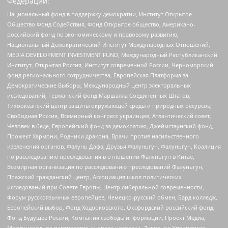
Федерации:
Национальный фонд в поддержку демократии, Институт Открытое
Общество Фонд Содействия, Фонд Открытое общество, Американо-
российский фонд по экономическому и правовому развитию,
Национальный Демократический Институт Международных Отношений,
MEDIA DEVELOPMENT INVESTMENT FUND, Международный Республиканский
Институт, Открытая Россия, Институт современной России, Черноморский
фонд регионального сотрудничества, Европейская Платформа за
Демократические Выборы, Международный центр электоральных
исследований, Германский фонд Маршалла Соединенных Штатов,
Тихоокеанский центр защиты окружающей среды и природных ресурсов,
Свободная Россия, Всемирный конгресс украинцев, Атлантический совет,
Человек в беде, Европейский фонд за демократию, Джеймстаунский фонд,
Прожект Хармони, Родники дракона, Врачи против насильственного
извлечения органов, Фалунь Дафа, Друзья Фалуньгун, Фалуньгун, Коалиция
по расследованию преследования в отношении Фалуньгун в Китае,
Всемирная организация по расследованию преследований Фалуньгун,
Пражский гражданский центр, Ассоциация школ политических
исследований при Совете Европы, Центр либеральной современности,
Форум русскоязычных европейцев, Немецко-русский обмен, Бард колледж,
Европейский выбор, Фонд Ходорковского, Оксфордский российский фонд,
Фонд Будущее России, Компания свободы информации, Проект Медиа,
Международное партнерство за права человека, Духовное Управление