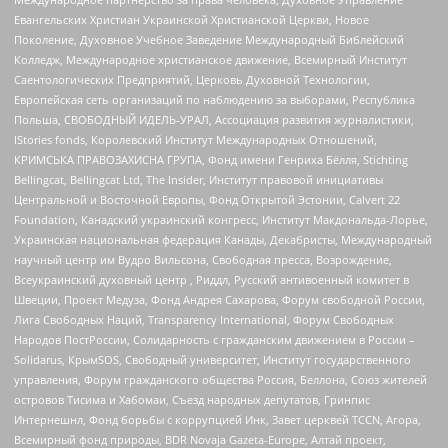
Евангельских Христиан Украинской Христианской Церкви, Новое
Поколение, Духовное Учебное Заведение Международный Библейский
Колледж, Международное христианское движение, Всемирный Институт
Саентологических Предприятий, Церковь Духовной Технологии,
Европейская сеть организаций по наблюдению за выборами, Республика
Польша, СВОБОДНЫЙ ИДЕЛЬ-УРАЛ, Ассоциация развития журналистики,
IStories fonds, Королевский Институт Международных Отношений,
КРИМСЬКА ПРАВОЗАХИСНА ГРУПА, Фонд имени Генриха Бёлля, Stichting
Bellingcat, Bellingcat Ltd, The Insider, Институт правовой инициативы
Центральной и Восточной Европы, Фонд Открытой Эстонии, Calvert 22
Foundation, Канадский украинский конгресс, Институт Макдональда-Лорье,
Украинская национальная федерация Канады, Декабристы, Международный
научный центр им Вудро Вильсона, Свободная пресса, Возрождение,
Всеукраинский духовный центр , Риддл, Русский антивоенный комитет в
Швеции, Проект Медуза, Фонд Андрея Сахарова, Форум свободной России,
Лига Свободных Наций, Transparеncy International, Форум Свободных
Народов ПостРоссии, Солидарность с гражданским движением в России –
Solidarus, КрымSOS, Свободный университет, Институт государственного
управления, Форум гражданского общества Россия, Беллона, Союз жителей
островов Тисима и Хабомаи, Съезд народных депутатов, Гринпис
Интернешнл, Фонд борьбы с коррупцией Инк, Завет церквей TCCN, Агора,
Всемирный фонд природы, BDR Novaja Gazeta-Europe, Алтай проект,