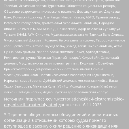
Талибан, Исламская партия Туркестана, Общество социальных реформ,
Общество возрождения исламского наследия, Дом двух святых, Джунд аш-
Шам, Исламский джихад, Аль-Каида, Имарат Кавказ, АБТО, Правый сектор,
Исламское государство, Джабха аль-Нусра ли-Ахль аш-Шам, Народное
ополчение имени К. Минина и Д. Пожарского, Аджр от Аллаха Субхану уа
Тагьаля SHAM, АУМ Синрике, Муджахеды джамаата Ат-Тавхида Валь-Джихад,
Чистопольский Джамаат, Рохнамо ба суи давлати исломи, Террористическое
сообщество Сеть, Катиба Таухид валь-Джихад, Хайят Тахрир аш-Шам, Ахлю
Сунна Валь Джамаа, National Socialism/White Power, Артподготовка,
Религиозная группа “Джамаат “Красный пахарь”, Колумбайн, Хатлонский
джамаат, Мусульманская религиозная группа п. Кушкуль г. Оренбург,
Крымско-татарский добровольческий батальон имени Номана
Челебиджихана, Азов, Партия исламского возрождения Таджикистана,
Народная самооборона, Дуббайский джамаат, московская ячейка, Батал-
Хаджи Белхороев, Маньяки Культ Убийц, Молодёжь Которая Улыбается,
Легион Свобода России, Айдар, Русский добровольческий корпус
Источник:
http://nac.gov.ru/terroristicheskie-i-ekstremistskie-
organizacii-i-materialy.html
данные на
16.11.2023
* Перечень общественных объединений и религиозных
организаций в отношении которых судом принято
вступившее в законную силу решение о ликвидации или