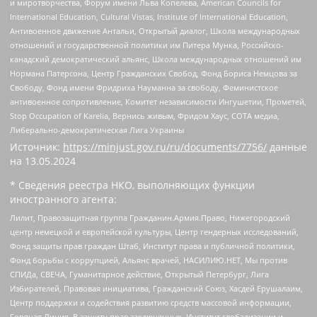
и миротворчества, Форум имени Льва Копелева, American Councils for
International Education, Cultural Vistas, Institute of International Education,
Антивоенное движение Антальи, Открытый диалог, Школа международных
отношений и государственной политики им Питера Мунка, Российско-
канадский демократический альянс, Школа международных отношений им
Нормана Патерсона, Центр Гражданских Свобод, Фонд Бориса Немцова за
Свободу, Фонд имени Фридриха Науманна за свободу, Феминистское
антивоенное сопротивление, Комитет независимости Ингушетии, Прометей,
Stop Occupation of Karelia, Вернись живым, Фридом Хаус, СОТА медиа,
Либерально-демократическая Лига Украины
Источник:
https://minjust.gov.ru/ru/documents/7756/
данные
на
13.05.2024
* Сведения реестра НКО, выполняющих функции
иностранного агента:
Лилит, Правозащитная группа Гражданин.Армия.Право, Нижегородский
центр немецкой и европейской культуры, Центр гендерных исследований,
Фонд защиты прав граждан Штаб, Институт права и публичной политики,
Фонд борьбы с коррупцией, Альянс врачей, НАСИЛИЮ.НЕТ, Мы против
СПИДа, СВЕЧА, Гуманитарное действие, Открытый Петербург, Лига
Избирателей, Правовая инициатива, Гражданский Союз, Хасдей Ерушалаим,
Центр поддержки и содействия развитию средств массовой информации,
Горячая Линия, В защиту прав заключенных, Институт глобализации и