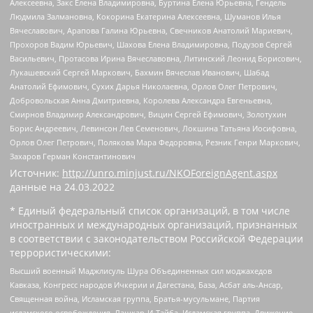
Алексеевна, Закс Елена Владимировна, Буртина Елена Юрьевна, Гендель
Людмила Залмановна, Кокорина Екатерина Алексеевна, Шуманов Илья
Вячеславович, Арапова Галина Юрьевна, Свечников Анатолий Мариевич,
Прохоров Вадим Юрьевич, Шахова Елена Владимировна, Подузов Сергей
Васильевич, Протасова Ирина Вячеславовна, Литинский Леонид Борисович,
Лукашевский Сергей Маркович, Бахмин Вячеслав Иванович, Шабад
Анатолий Ефимович, Сухих Дарья Николаевна, Орлов Олег Петрович,
Добровольская Анна Дмитриевна, Королева Александра Евгеньевна,
Смирнов Владимир Александрович, Вицин Сергей Ефимович, Золотухин
Борис Андреевич, Левинсон Лев Семенович, Локшина Татьяна Иосифовна,
Орлов Олег Петрович, Полякова Мара Федоровна, Резник Генри Маркович,
Захаров Герман Константинович
Источник:
http://unro.minjust.ru/NKOForeignAgent.aspx
данные на
24.03.2022
* Единый федеральный список организаций, в том числе
иностранных и международных организаций, признанных
в соответствии с законодательством Российской Федерации
террористическими:
Высший военный Маджлисуль Шура Объединенных сил моджахедов
Кавказа, Конгресс народов Ичкерии и Дагестана, База, Асбат аль-Ансар,
Священная война, Исламская группа, Братья-мусульмане, Партия
исламского освобождения, Лашкар-И-Тайба, Исламская группа, Движение