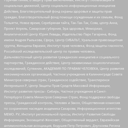
социальных движений, Центр социально-информационных инициатив
Действие, Благотворительный фонд охраны здоровья и защиты прав
граждан, Благотворительный фонд помощи осужденным и их семьям, Фонд
Тольятти, Новое время, Серебряная тайга, Так-Так-Так, Сова, центр Анна,
Проект Апрель, Самарская губерния, Эра здоровья, Мемориал,
Аналитический Центр Юрия Левады, Издательство Парк Гагарина, Фонд
имени Андрея Рылькова, Сфера, Центр СИБАЛЬТ, Уральская правозащитная
группа, Женщины Евразии, Институт прав человека, Фонд защиты гласности,
Российский исследовательский центр по правам человека,
Дальневосточный центр развития гражданских инициатив и социального
партнерства, Гражданское действие, Центр независимых социологических
исследований, Сутяжник, АКАДЕМИЯ ПО ПРАВАМ ЧЕЛОВЕКА, Центр развития
некоммерческих организаций, Частное учреждение в Калининграде Совета
Министров северных стран, Гражданское содействие, Трансперенси
Интернешнл-Р, Центр Защиты Прав Средств Массовой Информации,
Институт развития прессы - Сибирь, Частное учреждение в Санкт-
Петербурге Совета Министров Северных Стран, Фонд поддержки свободы
прессы, Гражданский контроль, Человек и Закон, Общественная комиссия
по сохранению наследия академика Сахарова, Информационное агентство
МЕМО. РУ, Институт региональной прессы, Институт Развития Свободы
Информации, Экозащита!-Женсовет, Общественный вердикт, Евразийская
антимонопольная ассоциация, Бедушев Петр Петрович, Дзугкоева Регина