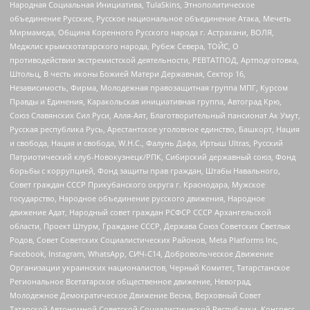
Народная Социальная Инициатива, TulaSkins, Этнополитическое
объединение Русские, Русское национальное объединение Атака, Мечеть
Мирмамеда, Община Коренного Русского народа г. Астрахани, ВОЛЯ,
Меджлис крымскотатарского народа, Рубеж Севера, ТОЙС, О
противодействии экстремистской деятельности, РЕВТАТПОД, Артподготовка,
Штольц, В честь иконы Божией Матери Державная, Сектор 16,
Независимость, Фирма, Молодежная правозащитная группа МПГ, Курсом
Правды и Единения, Каракольская инициативная группа, Автоград Крю,
Союз Славянских Сил Руси, Алля-Аят, Благотворительный пансионат Ак Умут,
Русская республика Русь, Арестантское уголовное единство, Башкорт, Нация
и свобода, Нация и свобода, W.H.С., Фалунь Дафа, Иртыш Ultras, Русский
Патриотический клуб-Новокузнецк/РПК, Сибирский державный союз, Фонд
борьбы с коррупцией, Фонд защиты прав граждан, Штабы Навального,
Совет граждан СССР Прикубанского округа г. Краснодара, Мужское
государство, Народное объединение русского движения, Народное
движение Адат, Народный совет граждан РСФСР СССР Архангельской
области, Проект Штурм, Граждане СССР, Держава Союз Советских Светлых
Родов, Совет Советских Социалистических Районов, Meta Platforms Inc,
Facebook, Instagram, WhatsApp, СИЧ-С14, Добровольческое Движение
Организации украинских националистов, Черный Комитет, Татарстанское
Региональное Всетатарское общественное движение, Невоград,
Молодежное Демократическое Движение Весна, Верховный Совет
Татарской Автономной Советской Социалистической Республики, Конгресс