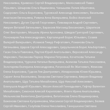
Николаевна, Кривенко Сергей Владимирович, Милославский Павел
Юрьевич, Шнырова Ольга Вадимовна, Чанышева Лилия Айратовна,
Сидорович Ольга Борисовна, Туровский Александр Алексеевич, Васильева
Анастасия Евгеньевна, Ривина Анна Валерьевна, Бойко Анатолий
Николаевич, Дугин Сергей Георгиевич, Пивоваров Андрей Сергеевич,
Аверин Виталий Евгеньевич, Барахоев Магомед Бекханович, Шарипков
Олег Викторович, Мошель Ирина Ароновна, Шведов Григорий Сергеевич,
Пономарев Лев Александрович, Каргалицкий Борис Юльевич, Созаев
Валерий Валерьевич, Исламов Тимур Рифгатович, Романова Ольга
Евгеньевна, Щаров Сергей Алексадрович, Цирульников Борис Альбертович,
Гасан Ольга Павловна, Паутов Юрий Анатольевич, Верховский Александр
Маркович, Пислакова-Паркер Марина Петровна, Кочеткова Татьяна
Владимировна, Чуркина Наталья Валерьевна, Акимова Татьяна Николаевна,
Золотарева Екатерина Александровна, Рачинский Ян Збигневич, Жемкова
Елена Борисовна, Гудков Лев Дмитриевич, Илларионова Юлия Юрьевна,
Саранг Анна Васильевна, Захарова Светлана Сергеевна, Аверин Владимир
Анатольевич, Щур Татьяна Михайловна, Щур Николай Алексеевич,
Блинушов Андрей Юрьевич, Мосин Алексей Геннадьевич, Гефтер Валентин
Михайлович, Симонов Алексей Кириллович, Флиге Ирина Анатольевна,
Мельникова Валентина Дмитриевна, Вититинова Елена Владимировна,
Баженова Светлана Куприяновна, Максимов Сергей Владимирович, Беляев
Сергей Иванович, Голубева Елена Николаевна, Ганнушкина Светлана