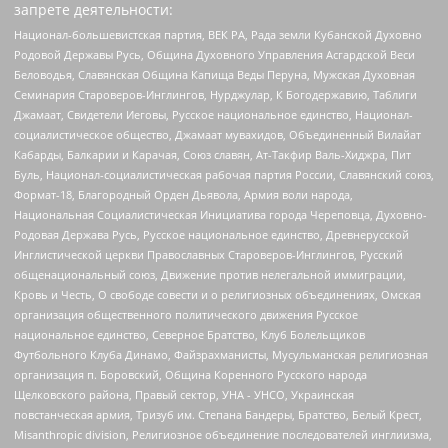
запрете деятельности:
Национал-большевистская партия, ВЕК РА, Рада земли Кубанской Духовно
Родовой Державы Русь, Община Духовного Управления Асгардской Веси
Беловодья, Славянская Община Капища Веды Перуна, Мужская Духовная
Семинария Староверов-Инглингов, Нурджулар, К Богодержавию, Таблиги
Джамаат, Свидетели Иеговы, Русское национальное единство, Национал-
социалистическое общество, Джамаат мувахидов, Объединенный Вилайат
Кабарды, Балкарии и Карачая, Союз славян, Ат-Такфир Валь-Хиджра, Пит
Буль, Национал-социалистическая рабочая партия России, Славянский союз,
Формат-18, Благородный Орден Дьявола, Армия воли народа,
Национальная Социалистическая Инициатива города Череповца, Духовно-
Родовая Держава Русь, Русское национальное единство, Древнерусской
Инглистической церкви Православных Староверов-Инглингов, Русский
общенациональный союз, Движение против нелегальной иммиграции,
Кровь и Честь, О свободе совести и о религиозных объединениях, Омская
организация общественного политического движения Русское
национальное единство, Северное Братство, Клуб Болельщиков
Футбольного Клуба Динамо, Файзрахманисты, Мусульманская религиозная
организация п. Боровский, Община Коренного Русского народа
Щелковского района, Правый сектор, УНА - УНСО, Украинская
повстанческая армия, Тризуб им. Степана Бандеры, Братство, Белый Крест,
Misanthropic division, Религиозное объединение последователей инглиизма,