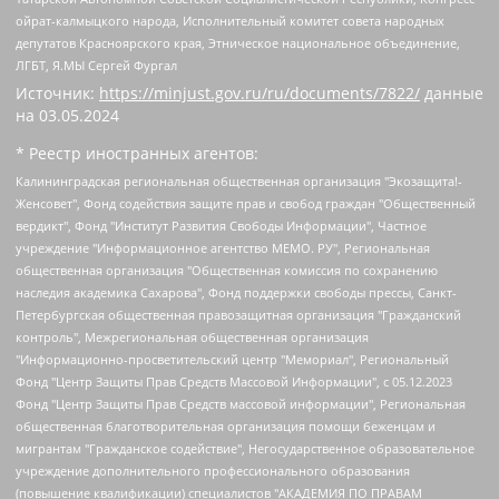
ойрат-калмыцкого народа, Исполнительный комитет совета народных
депутатов Красноярского края, Этническое национальное объединение,
ЛГБТ, Я.МЫ Сергей Фургал
Источник:
https://minjust.gov.ru/ru/documents/7822/
данные
на
03.05.2024
* Реестр иностранных агентов:
Калининградская региональная общественная организация "Экозащита!-Женсовет", Фонд содействия защите прав и свобод граждан "Общественный вердикт", Фонд "Институт Развития Свободы Информации", Частное учреждение "Информационное агентство МЕМО. РУ", Региональная общественная организация "Общественная комиссия по сохранению наследия академика Сахарова", Фонд поддержки свободы прессы, Санкт-Петербургская общественная правозащитная организация "Гражданский контроль", Межрегиональная общественная организация "Информационно-просветительский центр "Мемориал", Региональный Фонд "Центр Защиты Прав Средств Массовой Информации", с 05.12.2023 Фонд "Центр Защиты Прав Средств массовой информации", Региональная общественная благотворительная организация помощи беженцам и мигрантам "Гражданское содействие", Негосударственное образовательное учреждение дополнительного профессионального образования (повышение квалификации) специалистов "АКАДЕМИЯ ПО ПРАВАМ ЧЕЛОВЕКА", Свердловская региональная общественная организация "Сутяжник", Автономная некоммерческая организация "Центр независимых социологических исследований", Союз общественных объединений "Российский исследовательский центр по правам человека", Региональное общественное учреждение научно-информационный центр "МЕМОРИАЛ", Некоммерческая организация "Фонд защиты гласности", Автономная некоммерческая организация "Институт прав человека", Городская общественная организация "Екатеринбургское общество "МЕМОРИАЛ", Городская общественная организация "Рязанское историко-просветительское и правозащитное общество "Мемориал" (Рязанский Мемориал), Челябинский региональный орган общественной самодеятельности – женское общественное объединение "Женщины Евразии", Челябинский региональный орган общественной самодеятельности "Уральская правозащитная группа", Фонд содействия защите здоровья и социальной справедливости имени Андрея Рылькова, Автономная Некоммерческая Организация "Аналитический Центр Юрия Левады", Автономная некоммерческая организация социальной поддержки населения "Проект Апрель", Региональная общественная организация помощи женщинам и детям, находящимся в кризисной ситуации "Информационно-методический центр "Анна", Фонд содействия развитию массовых коммуникаций и правовому просвещению "Так-так-Так", Фонд содействия устойчивому развитию "Серебряная тайга", Свердловский региональный общественный фонд социальных проектов "Новое время", "Idel.Реалии", Кавказ.Реалии, Крым.Реалии, Телеканал Настоящее Время, Татаро-башкирская служба Радио Свобода (Azatliq Radiosi), Радио Свободная Европа/Радио Свобода (PCE/PC), "Сибирь.Реалии", "Фактограф", Благотворительный фонд помощи осужденным и их семьям, Автономная некоммерческая организация "Институт глобализации и социальных движений", Фонд "В защиту прав заключенных", Частное учреждение "Центр поддержки и содействия развитию средств массовой информации", Пензенский региональный общественный благотворительный фонд "Гражданский союз", "Север.Реалии", Некоммерческая организация Фонд "Правовая инициатива", Общество с ограниченной ответственностью "Радио Свободная Европа/Радио Свобода", Чешское информационное агентство "MEDIUM-ORIENT", Красноярская региональная общественная организация "Мы против СПИДа", Камалягин Денис Николаевич, Маркелов Сергей Евгеньевич, Пономарев Лев Александрович, Савицкая Людмила Алексеевна, Автономная некоммерческая организация "Центр по работе с проблемой насилия "НАСИЛИЮ.НЕТ", Межрегиональный профессиональный союз работников здравоохранения "Альянс врачей", Юридическое лицо, зарегистрированное в Латвийской Республике, SIA "Medusa Project" (регистрационный номер 40103797863, дата регистрации 10.06.2014), Некоммерческая организация "Фонд по борьбе с коррупцией", Автономная некоммерческая организация "Институт права и публичной политики", Баданин Роман Сергеевич, Гликин Максим Александрович, Железнова Мария Михайловна, Лукьянова Юлия Сергеевна, Маетная Елизавета Витальевна, Маняхин Петр Борисович, Чуракова Ольга Владимировна, Ярош Юлия Петровна, Юридическое лицо "The Insider SIA", зарегистрированное в Риге, Латвийская Республика (дата регистрации 26.06.2015), являющееся администратором доменного имени интернет-издания "The Insider SIA", https://theins.ru, Постернак Алексей Евгеньевич, Рубин Михаил Аркадьевич, Анин Роман Александрович, Юридическое лицо Istories fonds, зарегистрированное в Латвийской Республике (регистрационный номер 50008295751, дата регистрации 24.02.2020), Великовский Дмитрий Александрович, Долинина Ирина Николаевна, Мароховская Алеся Алексеевна, Шлейнов Роман Юрьевич, Шмагун Олеся Валентиновна, Общество с ограниченной ответственностью "Альтаир 2021", Общество с ограниченной ответственностью "Вега 2021", Общество с ограниченной ответственностью "Главный редактор 2021", Общество с ограниченной ответственностью "Ромашки монолит", Важенков Артем Валерьевич, Ивановская областная общественная организация "Центр гендерных исследований", Гурман Юрий Альбертович, Медиапроект "ОВД-Инфо", Егоров Владимир Владимирович, Жилинский Владимир Александрович, Общество с ограниченной ответственностью "ЗП", Иванова София Юрьевна, Карезина Инна Павловна, Кильтау Екатерина Викторовна, Петров Алексей Викторович, Пискунов Сергей Евгеньевич, Смирнов Сергей Сергеевич, Тихонов Михаил Сергеевич, Общество с ограниченной ответственностью "ЖУРНАЛИСТ-ИНОСТРАННЫЙ АГЕНТ", Арапова Галина Юрьевна, Вольтская Татьяна Анатольевна, Американская компания "Mason G.E.S. Anonymous Foundation" (США), являющаяся владельцем интернет-издания https://mnews.world/, Компания "Stichting Bellingcat", зарегистрированная в Нидерландах (дата регистрации 11.07.2018), Захаров Андрей Вячеславович, Клепиковская Екатерина Дмитриевна, Общество с ограниченной ответственностью "МЕМО", Перл Роман Александрович, Симонов Евгений Алексеевич, Соловьева Елена Анатольевна, Сотников Даниил Владимирович, Сурначева Елизавета Дмитриевна, Автономная некоммерческая организация по защите прав человека и информированию населения "Якутия – Наше Мнение", Общество с ограниченной ответственностью "Москоу диджитал медиа", с 26.01.2023 Общество с ограниченной ответственностью "Чайка Белые сады", Ветошкина Валерия Валерьевна, Заговора Максим Александрович, Межрегиональное общественное движение "Российская ЛГБТ - сеть", Оленичев Максим Владимирович, Павлов Иван Юрьевич, Скворцова Елена Сергеевна, Общество с ограниченной ответственностью "Как бы инагент", Кочетков Игорь Викторович, Общество с ограниченной ответственностью "Честные выборы", Еланчик Олег Александрович, Общество с ограниченной ответственностью "Нобелевский призыв", Гималова Регина Эмилевна, Григорьев Андрей Валерьевич, Григорьева Алина Александровна, Ассоциация по содействию защите прав призывников, альтернативнослужащих и военнослужащих "Правозащитная группа "Гражданин.Армия.Право", Хисамова Регина Фаритовна, Автономная некоммерческая организация по реализации социально-правовых программ "Лилит", Дальневосточное общественное движение "Маяк", Санкт-Петербургская ЛГБТ-инициативная группа "Выход", Инициативная группа ЛГБТ+ "Реверс", Алексеев Андрей Викторович, Бекбулатова Таисия Львовна, Беляев Иван Михайлович, Владыкина Елена Сергеевна, Гельман Марат Александрович, Никульшина Вероника Юрьевна, Толоконникова Надежда Андреевна, Шендерович Виктор Анатольевич, Общество с ограниченной ответственностью "Данное сообщение", Общество с ограниченной ответственностью Издательский дом "Новая глава", Айнбиндер Александра Александровна, Московский комьюнити-центр для ЛГБТ+инициатив, Благотворительный фонд развития филантропии, Deutsche Welle (Германия, Kurt-Schumacher-Strasse 3, 53113 Bonn), Борзунова Мария Михайловна, Воробьев Виктор Викторович, Голубева Анна Львовна, Константинова Алла Михайловна, Малкова Ирина Владимировна, Мурадов Мурад Абдулгалимович, Осетинская Елизавета Николаевна, Понасенков Евгений Николаевич, Ганапольский Матвей Юрьевич, Киселев Евгений Алексеевич, Борухович Ирина Григорьевна, Дремин Иван Тимофеевич, Дубровский Дмитрий Викторович, Красноярская региональная общественная организация поддержки и развития альтернативных образовательных технологий и межкультурных коммуникаций "ИНТЕРРА", Маяковская Екатерина Алексеевна, Фейгин Марк Захарович, Филимонов Андрей Викторович, Дзугкоева Регина Николаевна, Доброхотов Роман Александрович, Дудь Юрий Александрович, Елкин Сергей Владимирович, Кругликов Кирилл Игоревич, Сабунаева Мария Леонидовна, Семенов Алексей Владимирович, Шаинян Карен Багратович, Шульман Екатерина Михайловна, Асафьев Артур Валерьевич, Вахштайн Виктор Семенович, Венедиктов Алексей Алексеевич, Лушникова Екатерина Евгеньевна, Волков Леонид Михайлович, Невзоров Александр Глебович, Пархоменко Сергей Борисович, Сироткин Ярослав Николаевич, Кара-Мурза Владимир Владимирович, Баранова Наталья Владимировна, Гозман Леонид Яковлевич, Кагарлицкий Борис Юльевич, Климарев Михаил Валерьевич, Милов Владимир Станиславович, Автономная некоммерческая организация Краснодарский центр современного искусства "Типография", Моргенштерн Алишер Тагирович, Соболь Любовь Эдуардовна, Общество с ограниченной ответственностью "ЛИЗА НОРМ", Каспаров Гарри Кимович, Ходорковский Михаил Борисович, Общество с ограниченной ответственностью "Апрельские тезисы", Данилович Ирина Брониславовна, Кашин Олег Владимирович, Петров Николай Владимирович, Пивоваров Алексей Владимирович, Соколов Михаил Владимирович, Цветкова Юлия Владимировна, Чичваркин Евгений Александрович, Комитет против пыток/Команда против пыток, Общество с ограниченной ответственностью "Первый научный", Общество с ограниченной ответственностью "Вертолет и ко", Белоцерковская Вероника Борисовна, Кац Максим Евгеньевич, Лазарева Татьяна Юрьевна, Шаведдинов Руслан Табризович, Яшин Илья Валерьевич, Общество с ограниченной ответственностью "Иноагент ААВ", Алешковский Дмитрий Петрович, Альбац Евгения Марковна, Быков Дмитрий Львович, Галямина Юлия Евгеньевна, Лойко Сергей Леонидович, Мартынов Кирилл Константинович, Медведев Сергей Александрович, Крашенинников Федор Геннадиевич, Гордеева Катерина Вл