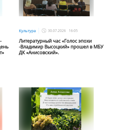
Культура
30.07.2026
16:05
-
Литературный час «Голос эпохи
день
-Владимир Высоцкий» прошел в МБУ
т»
ДК «Анисовский».