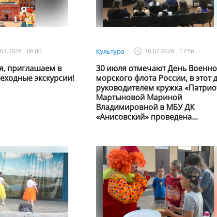
.07.2026
06:00
Культура
30.07.2026
17:56
я, приглашаем в
30 июля отмечают День Военно
шеходные экскурсии!
морского флота России, в этот 
руководителем кружка «Патрио
Мартыновой Мариной
Владимировной в МБУ ДК
«Анисовский» проведена...