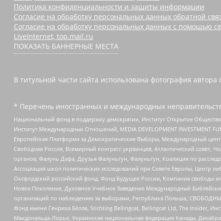
Политика конфиденциальности и защиты информации
Согласие на обработку персональных данных обратной свя
Согласие на обработку персональных данных с помощью се
LiveInternet, top.mail.ru
ПОКАЗАТЬ БАННЕРНЫЕ МЕСТА
В титульной части сайта использована фотография автора с
* Перечень иностранных и международных неправительств
Национальный фонд в поддержку демократии, Институт Открытое Общество
Институт Международных Отношений, MEDIA DEVELOPMENT INVESTMENT FUND,
Европейская Платформа за Демократические Выборы, Международный цент
Свободная Россия, Всемирный конгресс украинцев, Атлантический совет, Ч
органов, Фалунь Дафа, Друзья Фалуньгун, Фалуньгун, Коалиция по рассле
Ассоциация школ политических исследований при Совете Европы, Центр ли
Оксфордский российский фонд, Фонд Будущее России, Компания свободы ин
Новое Поколение, Духовное Учебное Заведение Международный Библейский
организаций по наблюдению за выборами, Республика Польша, СВОБОДНЫЙ
Фонд имени Генриха Бёлля, Stichting Bellingcat, Bellingcat Ltd, The Inside
Макдональда-Лорье, Украинская национальная федерация Канады, Декабрис