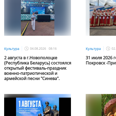
Культура
04.08.2026
08:16
Культура
02
2 августа в г.Новополоцке
31 июля 2026 г
(Республика Беларусь) состоялся
Покровск -Пр
открытый фестиваль-праздник
военно-патриотической и
армейской песни "Синева".