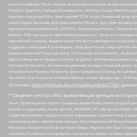
комитет в Швеции, Проект Медуза, Фонд Андрея Сахарова, Форум свободной 
Solidarus, КрымSOS, Свободный университет, Институт государственного у
борьбы с коррупцией Инк, Завет церквей TCCN, Агора, Всемирный фонд при
имени Бориса Звозскова, Дом прав человека Тбилиси, Дом прав человека Ер
журналистов расследователей, АЛЛАТРА, За свободную Россию, Свободная Б
Комитет-2024, Центрально-Европейский университет, Центр восточноевроп
европейской политики, Академическая сеть Восточная Европа, Российский к
поддержки, Свободная Россия Берлин, Свободная Россия Северный Рейн-Вест
Крымскотатарский Ресурсный Центр, Глобальный союз IndustriALL, Russian E
Европы, Фонд имени Фридриха Эберта, XZ gGmbH, Мобильная академия поддержк
International Education, Антивоенное движение Антальи, Открытый диало
отношений им Нормана Патерсона, Центр Гражданских Свобод, Фонд Бориса
Прометей, Stop Occupation of Karelia, Вернись живым, Фридом Хаус, СОТА 
Источник:
https://minjust.gov.ru/ru/documents/7756/
данные
* Сведения реестра НКО, выполняющих функции иностранн
Лилит, Правозащитная группа Гражданин.Армия.Право, Нижегородский цент
борьбы с коррупцией, Альянс врачей, НАСИЛИЮ.НЕТ, Мы против СПИДа, СВЕ
содействия развитию средств массовой информации, Горячая Линия, В защ
охраны здоровья и защиты прав граждан, Благотворительный фонд помощи ос
Мемориал, Аналитический Центр Юрия Левады, Издательство Парк Гагарина
гласности, Российский исследовательский центр по правам человека, Даль