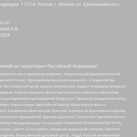
едакции: 117218, Россия, г. Москва, ул. Кржижановского,
ti.ru
хова Н.В.
2026
льной на территории Российской Федерации:
кономическому и правовому развитию, Национальный Демократический
менной России, Черноморский фонд регионального сотрудничества,
, Тихоокеанский центр защиты окружающей среды и природных ресурсов,
 Хармони, Родники дракона, Врачи против насильственного извлечения
по расследованию преследований Фалуньгун, Пражский гражданский центр,
бмен, Бард колледж, Европейский выбор, Фонд Ходорковского,
ное Управление Евангельских Христиан Украинской Христианской Церкви,
огических Предприятий, Церковь Духовной Технологии, Европейская сеть
ий Институт Международных Отношений, КРИМСЬКА ПРАВОЗАХИСНА ГРУПА,
стонии, Calvert 22 Foundation, Канадский украинский конгресс, Институт
ждение, Всеукраинский духовный центр , Риддл, Русский антивоенный