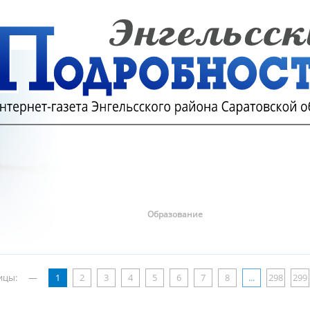
Образование
ицы:
—
1
2
3
4
5
6
7
8
...
298
299