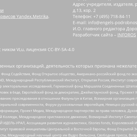
Адрес учредителя, издателя, р
зи
д.13, кор. 2
рвисов Yandex.Metrika,
Телефон: +7 (495) 718-84-11
E-mail: info@engels-podrobnos
И.О. главного редактора Доро
Разработчик сайта –
INFOROS
 ником VLu, лицензия CC-BY-SA-4.0
енных организаций, деятельность которых признана нежелате
 Фонд Содействия, Фонд Открытое общество, Американо-российский фонд по э
 Международный Республиканский Институт, Открытая Россия, Институт совре
р электоральных исследований, Германский фонд Маршалла Соединенных Штатов
еловек в беде, Европейский фонд за демократию, Джеймстаунский фонд, Прожект
дованию преследования в отношении Фалуньгун в Китае, Всемирная организация 
беральной современности, Форум русскоязычных европейцев, Немецко-русский о
формации, Проект Медиа, Международное партнерство за права человека, Духов
 Колледж, Международное христианское движение, Всемирный Институт Саентол
 ИДЕЛЬ-УРАЛ, Ассоциация развития журналистики, IStories fonds, Королевск
r, Институт правовой инициативы Центральной и Восточной Европы, Фонд Открытой Э
ты, Международный научный центр им Вудро Вильсона, Свободная пресса, Возро