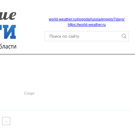
world-weather.ru/pogoda/russia/engels/7days/
https://world-weather.ru
Спорт