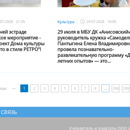
.07.2026
21:35
Культура
29.07.2026
18:05
ней эстраде
29 июля в МБУ ДК «Анисовский
кое мероприятие -
руководитель кружка «Самодел
оект Дома культуры
Пантыгина Елена Владимировн
ето в стиле РЕТРО"!
провела познавательно-
развлекательную программу «
летних опытов» — это...
ицы:
—
1
2
3
4
5
6
7
8
...
298
299
 СВЯЗЬ
Учредитель и издатель ООО 