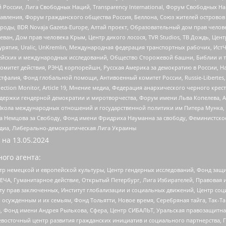
России, Лига Свободных Наций, Transparеncy International, Форум Свободных Н
правления, Форум гражданского общества Россия, Беллона, Союз жителей острово
роды, BDR Novaja Gazeta-Europe, Алтай проект, Образовательный дом прав челов
еван, Дом прав человека Крым, Центр дикого лосося, TVR Studios, ТВ Дождь, Це
урятия, Uralic, UnKremlin, Международная федерация транспортных рабочих, Ист
ейских и международных исследований, Общество Сторожевой башни, Библии и тр
омитет действия, РЭНД корпорейшн, Русская Америка за демократию в России, Н
фалия, Фонд глобальной помощи, Антивоенный комитет России, Russie-Libertes, L
lection Monitor, Article 19, Мнение медиа, Федерация анархического черного кр
и гендерной демократии и миротворчества, Форум имени Льва Копелева, American C
г, Школа международных отношений и государственной политики им Питера Мунка
 Немцова за Свободу, Фонд имени Фридриха Науманна за свободу, Феминистско
медиа, Либерально-демократическая Лига Украины
 на
13.05.2024
ого агента:
р немецкой и европейской культуры, Центр гендерных исследований, Фонд защи
ЧА, Гуманитарное действие, Открытый Петербург, Лига Избирателей, Правовая 
иту прав заключенных, Институт глобализации и социальных движений, Центр 
ужденным и их семьям, Фонд Тольятти, Новое время, Серебряная тайга, Так-Так-
, Фонд имени Андрея Рылькова, Сфера, Центр СИБАЛЬТ, Уральская правозащитна
невосточный центр развития гражданских инициатив и социального партнерства, 