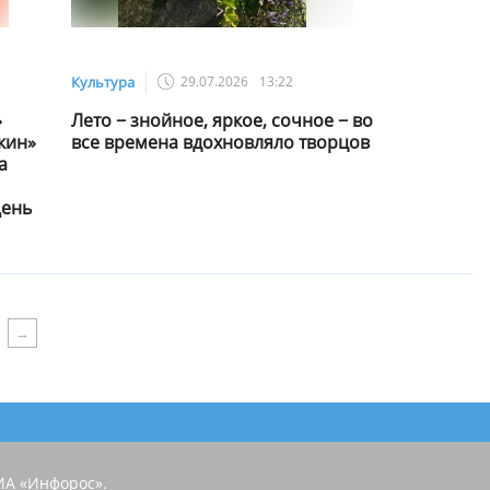
Культура
29.07.2026
13:22
»
️Лето − знойное, яркое, сочное − во
кин»
все времена вдохновляло творцов
а
День
ИА «Инфорос».