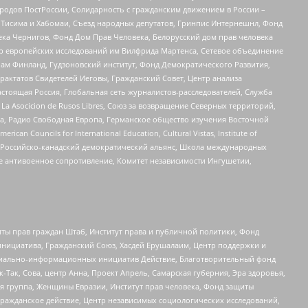
ародов ПостРоссии, Солидарность с гражданским движением в России –
в Тисима и Хабомаи, Съезд народных депутатов, Гринпис Интернешнл, Фонд
ека Чернигов, Фонд Дом Прав Человека, Белорусский дом прав человека
нтр европейских исследований им Вилфрида Мартенса, Сетевое объединение
Чам Финланд, Гудзоновский институт, Фонд Демократического Развития,
актатов Свидетелей Иеговы, Гражданский Совет, Центр анализа
астоящая Россия, Глобальная сеть журналистов-расследователей, Служба
a Asocicion de Rusos Libres, Союз за возвращение Северных территорий,
еста, Радио Свободная Европа, Германское общество изучения Восточной
ouncils for International Education, Cultural Vistas, Institute of
, Российско-канадский демократический альянс, Школа международных
е антивоенное сопротивление, Комитет независимости Ингушетии,
ты прав граждан Штаб, Институт права и публичной политики, Фонд
инициатива, Гражданский Союз, Хасдей Ерушалаим, Центр поддержки и
социально-информационных инициатив Действие, Благотворительный фонд
Так, Сова, центр Анна, Проект Апрель, Самарская губерния, Эра здоровья,
я группа, Женщины Евразии, Институт прав человека, Фонд защиты
Гражданское действие, Центр независимых социологических исследований,